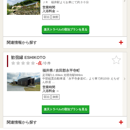
ＪＲ 福井駅よりお車にて約３０分
営業時間
入浴料金 ～
宿泊
旅館
楽天トラベルの宿泊プランを見る
関連情報から探す
歓宿縁 ESHIKOTO
お気に入
りに追加
-点
/ 0 件
福井県 / 吉田郡永平寺町
足羽駅11.69km
光明寺駅889m
中部縦貫自動車道「永平寺参道IC」より車で約10分 えちぜ
ん鉄道 …
営業時間
入浴料金 ～
宿泊
旅館
楽天トラベルの宿泊プランを見る
関連情報から探す