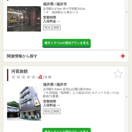
福井県 / 福井市
足羽駅4.47km
赤十字前駅342m
ＪＲ 福井駅から車かバス
営業時間
入浴料金 ～
宿泊
旅館
楽天トラベルの宿泊プランを見る
関連情報から探す
河甚旅館
お気に入
りに追加
-点
/ 0 件
福井県 / 福井市
足羽駅5.64km
足羽山公園口駅348m
ＪＲ北陸線『福井駅』より徒歩15分,タクシー５分,バスは
駅前71番運…
営業時間
入浴料金 ～
宿泊
旅館
楽天トラベルの宿泊プランを見る