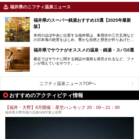
福井県のニフティ温泉ニュース
福井県のスーパー銭湯おすすめ15選【2025年最新
版】
本州のほぼ中央に位置する福井県は、東尋坊や三方五湖など
の日本海の絶景をはじめ、豊かな自然と歴史が作りあげた見
どころがたくさんあります。越前がにや若狭ぐじに代表され
る海産物、越前そば、ソースかつ丼などのグルメも人気で
福井県でサウナがオススメの温泉・銭湯・スパ10選
す。
2024年春の北陸新幹線の延伸により、関西地方のみならず
最近ではサウナに関する雑誌や漫画も発売されるなど、ファ
首都圏からもアクセスしやすくなりました。今回は、そんな
ンが増えているサウナ。
福井県でおすすめのスーパー銭湯をご紹介します。
しかしサウナは一口にサウナと言っても、ドライサウナ、ス
チームサウナ、塩サウナなどが存在し、施設によって様々な
こだわりを持つ施設も増えています。
ニフティ温泉ニュースTOPへ
今回はそんな今話題のサウナが楽しめる、福井県内にあるオ
ススメ温泉・銭湯・スパを10件まとめてご紹介します。
おすすめのアクティビティ情報
【福井・大野】8月開催：星空ハンモック 20：00～21：00
福井県大野市南六呂師169字東上谷野