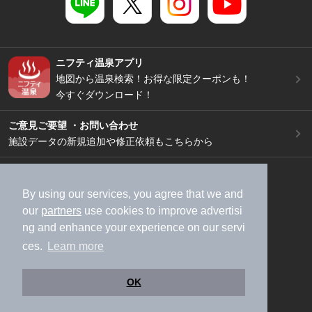
ニフティ温泉アプリ
地図から温泉検索！お得な限定クーポンも！
今すぐダウンロード！
ご意見ご要望 ・お問い合わせ
施設データの新規追加や修正依頼もこちらから
スマートフォン
/
PC
加盟店募集（資料請求）
広告出稿のご案内
By using our services, you agree that we and
our
partners
use cookies to improve advertisi
利用規約
ライフスタイルMEMBERS+規約
ng and enhance your experience on our servi
特定商取引法に基づく表記
ヘルプ
採用情報
ces.
Learn more
運営会社
個人情報保護ポリシー
©NIFTY Lifestyle Co., Ltd.
OK