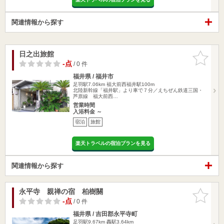
関連情報から探す
日之出旅館
お気に入
りに追加
-点
/ 0 件
福井県 / 福井市
足羽駅7.06km
福大前西福井駅100m
北陸新幹線「福井駅」より車で７分／えちぜん鉄道三国・
芦原線 福大前西…
営業時間
入浴料金 ～
宿泊
旅館
楽天トラベルの宿泊プランを見る
関連情報から探す
永平寺 親禅の宿 柏樹關
お気に入
りに追加
-点
/ 0 件
福井県 / 吉田郡永平寺町
足羽駅9.67km
轟駅3.64km