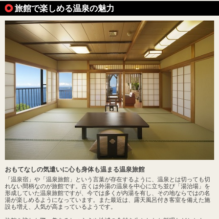
旅館で楽しめる温泉の魅力
おもてなしの気遣いに心も身体も温まる温泉旅館
「温泉宿」や「温泉旅館」という言葉が存在するように、温泉とは切っても切
れない間柄なのが旅館です。古くは外湯の温泉を中心に立ち並び「湯治場」を
形成していた温泉旅館ですが、今では多くが内湯を有し、その地ならではの名
湯が楽しめるようになっています。また最近は、露天風呂付き客室を備えた施
設も増え、人気が高まっているようです。