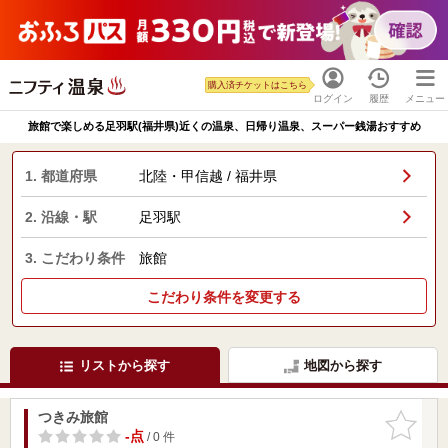
購入済チケットはこちら
ログイン
履歴
メニュー
旅館で楽しめる足羽駅(福井県)近くの温泉、日帰り温泉、スーパー銭湯おすすめ
1. 都道府県
北陸・甲信越 / 福井県
2. 沿線・駅
足羽駅
3. こだわり条件
旅館
こだわり条件を変更する
リストから探す
地図から探す
つきみ旅館
お気に入
りに追加
-点
/ 0 件