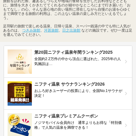
旅館を訪れた際、趣あるしつらえや地域の食材を生かしたお料理などととも
に、旅情を大きくかきたててくれるのが細やかなところにまで行き届いた「お
もてなし」の心。そんな居心地の良い場所に滞在しながら自慢のお湯を心ゆく
まで満喫できる旅館の利用は、この上ない温泉の楽しみ方だといえるでしょ
う。
足羽駅の旅館で楽しめる温泉、日帰り温泉、スーパー銭湯の中でも特に人気が
あるのは、
つきみ旅館
、
河甚旅館
、
日之出旅館
などの施設です。ぜひ一度は足
を運んでみてください。
第20回ニフティ温泉年間ランキング2025
全国約2.2万件の中から頂点に選ばれた、2025年の人
気施設は…
ニフティ温泉 サウナランキング2026
おふろ好きユーザーの投票により、全国No.1サウナが
決定！
ニフティ温泉プレミアムクーポン
ノジマモバイル会員向け 通常よりもお得な「特別価
格」で人気の温泉を満喫できる！