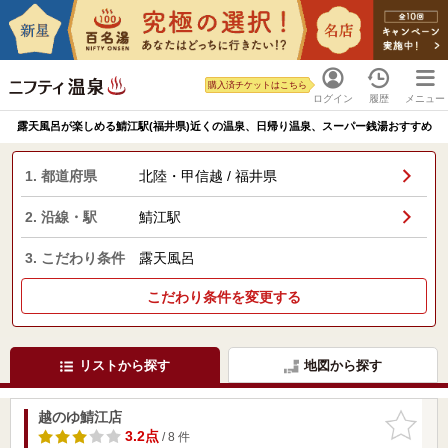
購入済チケットはこちら
ログイン
履歴
メニュー
露天風呂が楽しめる鯖江駅(福井県)近くの温泉、日帰り温泉、スーパー銭湯おすすめ
1. 都道府県
北陸・甲信越 / 福井県
2. 沿線・駅
鯖江駅
3. こだわり条件
露天風呂
こだわり条件を変更する
リストから探す
地図から探す
越のゆ鯖江店
お気に入
りに追加
3.2点
/ 8 件