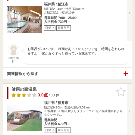
福井県 / 鯖江市
鯖江駅2.94km
北鯖江駅609m
北鯖江駅より徒歩10分
営業時間 7:00～25:00
入浴料金 730円～
日帰り
露天風呂
お風呂がいいです。 種類があってのんびりでき、時間を忘れられ
ますよ！ 家が近くずっと通っている施設です。
30代 男
性
関連情報から探す
健康の森温泉
お気に入
りに追加
3.0点
/ 30 件
福井県 / 福井市
鯖江駅9.16km
泰澄の里駅5.53km
JR福井駅､JR鯖江駅よりタクシーで20分／福鉄神明駅より
タクシーで…
営業時間
入浴料金 670円～
日帰り
露天風呂