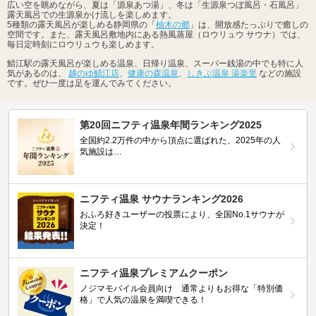
広い空を眺めながら、夏は「源泉あつ湯」、冬は「生源泉つぼ風呂・石風呂」
露天風呂での生源泉かけ流しを楽しめます。
5種類の露天風呂が楽しめる静岡県の「
柚木の郷
」は、開放感たっぷりで癒しの
空間です。また、露天風呂敷地内にある熱風蒸屋（ロウリュウ サウナ）では、
毎日定時刻にロウリュウも楽しめます。
鯖江駅の露天風呂が楽しめる温泉、日帰り温泉、スーパー銭湯の中でも特に人
気があるのは、
越のゆ鯖江店
、
健康の森温泉
、
しきぶ温泉 湯楽里
などの施設
です。ぜひ一度は足を運んでみてください。
第20回ニフティ温泉年間ランキング2025
全国約2.2万件の中から頂点に選ばれた、2025年の人
気施設は…
ニフティ温泉 サウナランキング2026
おふろ好きユーザーの投票により、全国No.1サウナが
決定！
ニフティ温泉プレミアムクーポン
ノジマモバイル会員向け 通常よりもお得な「特別価
格」で人気の温泉を満喫できる！