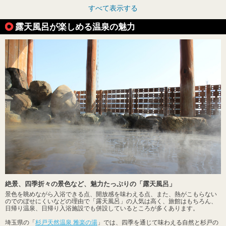
すべて表示する
露天風呂が楽しめる温泉の魅力
絶景、四季折々の景色など、魅力たっぷりの「露天風呂」
景色を眺めながら入浴できる点、開放感を味わえる点、また、熱がこもらない
のでのぼせにくいなどの理由で「露天風呂」の人気は高く、旅館はもちろん、
日帰り温泉、日帰り入浴施設でも併設しているところが多くあります。
埼玉県の「
杉戸天然温泉 雅楽の湯
」では、四季を通じて味わえる自然と杉戸の