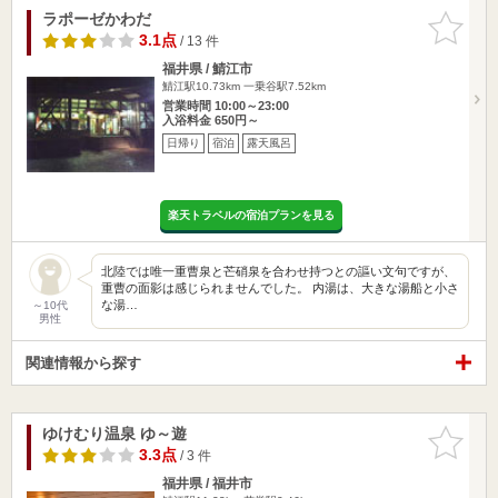
ラポーゼかわだ
お気に入
りに追加
3.1点
/ 13 件
福井県 / 鯖江市
鯖江駅10.73km
一乗谷駅7.52km
営業時間 10:00～23:00
入浴料金 650円～
日帰り
宿泊
露天風呂
楽天トラベルの宿泊プランを見る
北陸では唯一重曹泉と芒硝泉を合わせ持つとの謳い文句ですが、
重曹の面影は感じられませんでした。 内湯は、大きな湯船と小さ
な湯…
～10代
男性
関連情報から探す
ゆけむり温泉 ゆ～遊
お気に入
りに追加
3.3点
/ 3 件
福井県 / 福井市