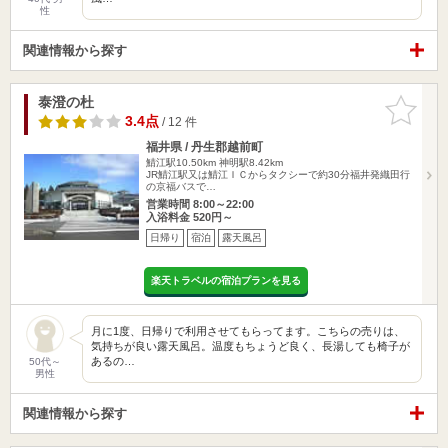
性
関連情報から探す
泰澄の杜
お気に入
りに追加
3.4点
/ 12 件
福井県 / 丹生郡越前町
鯖江駅10.50km
神明駅8.42km
JR鯖江駅又は鯖江ＩＣからタクシーで約30分福井発織田行
の京福バスで…
営業時間 8:00～22:00
入浴料金 520円～
日帰り
宿泊
露天風呂
楽天トラベルの宿泊プランを見る
月に1度、日帰りで利用させてもらってます。こちらの売りは、
気持ちが良い露天風呂。温度もちょうど良く、長湯しても椅子が
あるの…
50代～
男性
関連情報から探す