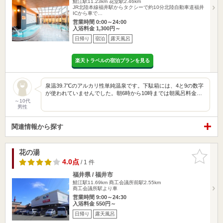
鯖江駅11.23km
花堂駅2.46km
JR北陸本線福井駅からタクシーで約10分北陸自動車道福井
ICから車で…
営業時間 0:00～24:00
入浴料金 1,300円～
日帰り
宿泊
露天風呂
楽天トラベルの宿泊プランを見る
泉温39.7℃のアルカリ性単純温泉です。下駄箱には、4と9の数字
が使われていませんでした。朝6時から10時までは朝風呂料金…
～10代
男性
関連情報から探す
花の湯
お気に入
りに追加
4.0点
/ 1 件
福井県 / 福井市
鯖江駅11.69km
商工会議所前駅2.55km
商工会議所駅より車
営業時間 9:00～24:30
入浴料金 550円～
日帰り
露天風呂