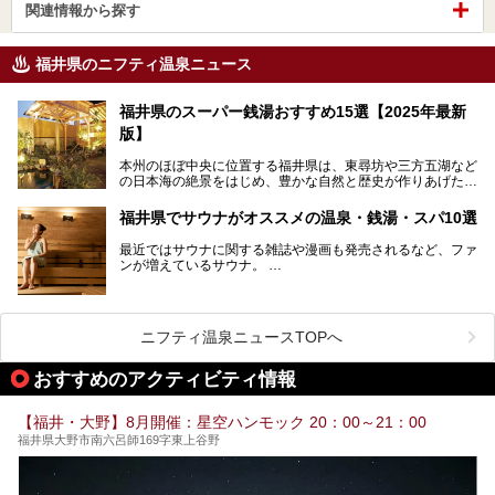
関連情報から探す
福井県のニフティ温泉ニュース
福井県のスーパー銭湯おすすめ15選【2025年最新
版】
本州のほぼ中央に位置する福井県は、東尋坊や三方五湖など
の日本海の絶景をはじめ、豊かな自然と歴史が作りあげた見
どころがたくさんあります。越前がにや若狭ぐじに代表され
る海産物、越前そば、ソースかつ丼などのグルメも人気で
福井県でサウナがオススメの温泉・銭湯・スパ10選
す。
2024年春の北陸新幹線の延伸により、関西地方のみならず
最近ではサウナに関する雑誌や漫画も発売されるなど、ファ
首都圏からもアクセスしやすくなりました。今回は、そんな
ンが増えているサウナ。
福井県でおすすめのスーパー銭湯をご紹介します。
しかしサウナは一口にサウナと言っても、ドライサウナ、ス
チームサウナ、塩サウナなどが存在し、施設によって様々な
こだわりを持つ施設も増えています。
ニフティ温泉ニュースTOPへ
今回はそんな今話題のサウナが楽しめる、福井県内にあるオ
ススメ温泉・銭湯・スパを10件まとめてご紹介します。
おすすめのアクティビティ情報
【福井・大野】8月開催：星空ハンモック 20：00～21：00
福井県大野市南六呂師169字東上谷野