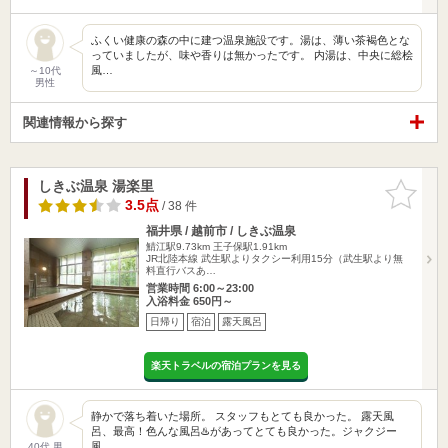
ふくい健康の森の中に建つ温泉施設です。湯は、薄い茶褐色とな
っていましたが、味や香りは無かったです。 内湯は、中央に総桧
風…
～10代
男性
関連情報から探す
しきぶ温泉 湯楽里
お気に入
りに追加
3.5点
/ 38 件
福井県 / 越前市 / しきぶ温泉
鯖江駅9.73km
王子保駅1.91km
JR北陸本線 武生駅よりタクシー利用15分（武生駅より無
料直行バスあ…
営業時間 6:00～23:00
入浴料金 650円～
日帰り
宿泊
露天風呂
楽天トラベルの宿泊プランを見る
静かで落ち着いた場所。 スタッフもとても良かった。 露天風
呂、最高！色んな風呂♨️があってとても良かった。ジャクジー
風…
40代 男