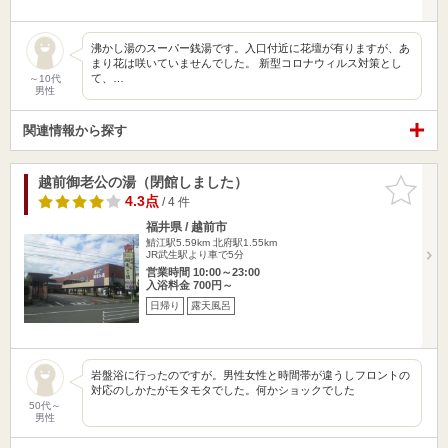
沸かし湯のスーパー銭湯です。入口付近に花壇が有りますが、あ
まり花は咲いていませんでした。 新型コロナウィルス対策とし
て、…
～10代
男性
関連情報から探す
越前御老公の湯（閉館しました）
お気に入
りに追加
4.3点
/ 4 件
福井県 / 越前市
鯖江駅5.59km
北府駅1.55km
JR武生駅より車で5分
営業時間 10:00～23:00
入浴料金 700円～
日帰り
露天風呂
岩盤浴に行ったのですが。男性女性と時間帯が違うしフロントの
対応のしかたがモタモタでした。何かショックでした
50代～
男性