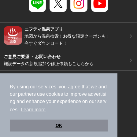
ニフティ温泉アプリ
地図から温泉検索！お得な限定クーポンも！
今すぐダウンロード！
ご意見ご要望 ・お問い合わせ
施設データの新規追加や修正依頼もこちらから
スマートフォン
/
PC
加盟店募集（資料請求）
広告出稿のご案内
By using our services, you agree that we and
our
partners
use cookies to improve advertisi
利用規約
ライフスタイルMEMBERS+規約
ng and enhance your experience on our servi
特定商取引法に基づく表記
ヘルプ
採用情報
ces.
Learn more
運営会社
個人情報保護ポリシー
©NIFTY Lifestyle Co., Ltd.
OK