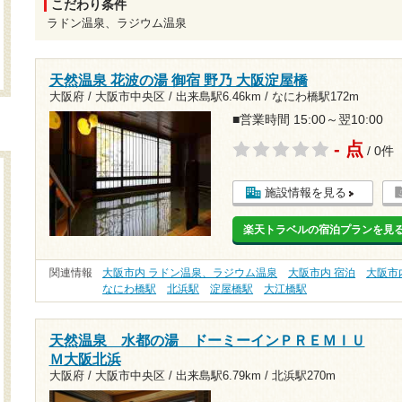
こだわり条件
ラドン温泉、ラジウム温泉
天然温泉 花波の湯 御宿 野乃 大阪淀屋橋
大阪府 / 大阪市中央区 /
出来島駅6.46km
/
なにわ橋駅172m
■営業時間 15:00～翌10:00
- 点
/ 0件
施設情報を見る
楽天トラベルの宿泊プランを見
関連情報
大阪市内 ラドン温泉、ラジウム温泉
大阪市内 宿泊
大阪市
なにわ橋駅
北浜駅
淀屋橋駅
大江橋駅
天然温泉 水都の湯 ドーミーインＰＲＥＭＩＵ
Ｍ大阪北浜
大阪府 / 大阪市中央区 /
出来島駅6.79km
/
北浜駅270m