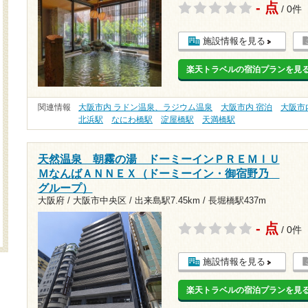
- 点
/ 0件
施設情報を見る
楽天トラベルの宿泊プランを見
関連情報
大阪市内 ラドン温泉、ラジウム温泉
大阪市内 宿泊
大阪市
北浜駅
なにわ橋駅
淀屋橋駅
天満橋駅
天然温泉 朝霧の湯 ドーミーインＰＲＥＭＩＵ
ＭなんばＡＮＮＥＸ（ドーミーイン・御宿野乃
グループ）
大阪府 / 大阪市中央区 /
出来島駅7.45km
/
長堀橋駅437m
- 点
/ 0件
施設情報を見る
楽天トラベルの宿泊プランを見