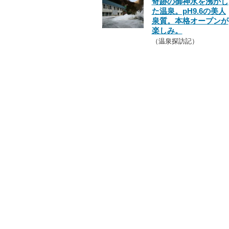
奇跡の御神水を沸かし
た温泉。pH9.6の美人
泉質。本格オープンが
楽しみ。
（温泉探訪記）