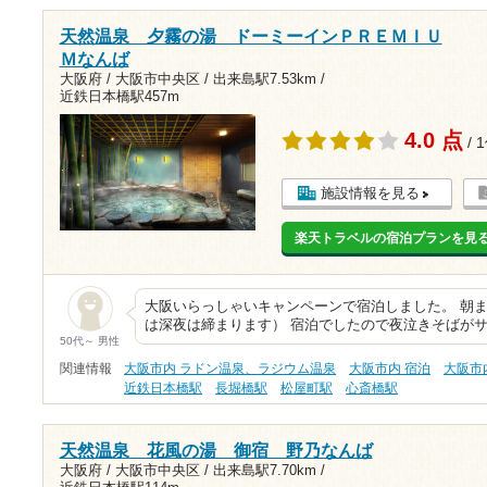
天然温泉 夕霧の湯 ドーミーインＰＲＥＭＩＵ
Ｍなんば
大阪府 / 大阪市中央区 /
出来島駅7.53km
/
近鉄日本橋駅457m
4.0 点
/ 
施設情報を見る
楽天トラベルの宿泊プランを見
大阪いらっしゃいキャンペーンで宿泊しました。 朝
は深夜は締まります） 宿泊でしたので夜泣きそばがサ
50代～ 男性
関連情報
大阪市内 ラドン温泉、ラジウム温泉
大阪市内 宿泊
大阪市
近鉄日本橋駅
長堀橋駅
松屋町駅
心斎橋駅
天然温泉 花風の湯 御宿 野乃なんば
大阪府 / 大阪市中央区 /
出来島駅7.70km
/