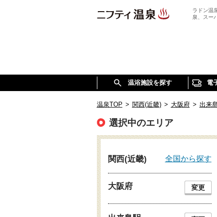
ラドン温
泉、スー
温浴施設を探す
電
温泉TOP
>
関西(近畿)
>
大阪府
>
出来
選択中のエリア
全国から探す
関西(近畿)
大阪府
変更