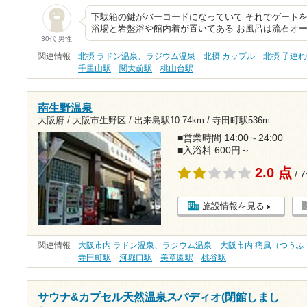
下駄箱の鍵がバーコードになっていて それでゲートを
浴場と岩盤浴や館内着が置いてある お風呂は流石オ
30代 男性
関連情報
北摂 ラドン温泉、ラジウム温泉
北摂 カップル
北摂 子連れ
千里山駅
関大前駅
桃山台駅
南生野温泉
大阪府 / 大阪市生野区 /
出来島駅10.74km
/
寺田町駅536m
■営業時間 14:00～24:00
■入浴料 600円～
2.0 点
/ 
施設情報を見る
関連情報
大阪市内 ラドン温泉、ラジウム温泉
大阪市内 痛風（つうふ
寺田町駅
河堀口駅
美章園駅
桃谷駅
サウナ&カプセル天然温泉スパディオ(閉館しまし