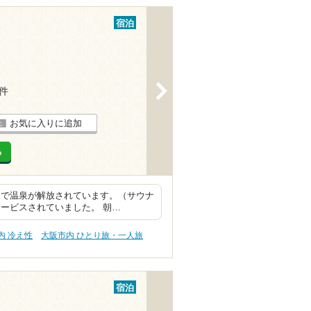
宿泊
>
1件
お気に入りに追加
る
まで温泉が解放されています。（サウナ
ービスされていました。 朝…
内 冷え性
大阪市内 ひとり旅・一人旅
宿泊