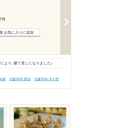
17件
>
お気に入りに追加
情により､建て直しになりました｡
純泉
大阪市内 宿泊
大阪市内 冷え性