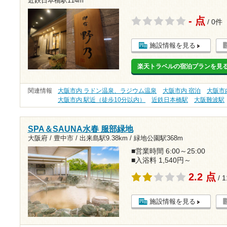
近鉄日本橋駅114m
- 点
/ 0件
施設情報を見る
楽天トラベルの宿泊プランを見
関連情報
大阪市内 ラドン温泉、ラジウム温泉
大阪市内 宿泊
大阪市
大阪市内 駅近（徒歩10分以内）
近鉄日本橋駅
大阪難波駅
SPA＆SAUNA水春 服部緑地
大阪府 / 豊中市 /
出来島駅9.38km
/
緑地公園駅368m
■営業時間 6:00～25:00
■入浴料 1,540円～
2.2 点
/ 
施設情報を見る