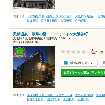
関連情報
大阪市内 ラドン温泉、ラジウム温泉
大阪市内 宿泊
大阪市
長堀橋駅
近鉄日本橋駅
心斎橋駅
松屋町駅
天然温泉 浪華の湯 ドーミーイン大阪谷町
大阪府 / 大阪市中央区 /
出来島駅7.49km
/
谷町四丁目駅357m
- 点
/ 0件
施設情報を見る
楽天トラベルの宿泊プランを見
関連情報
大阪市内 ラドン温泉、ラジウム温泉
大阪市内 宿泊
大阪市
谷町四丁目駅
堺筋本町駅
天満橋駅
松屋町駅