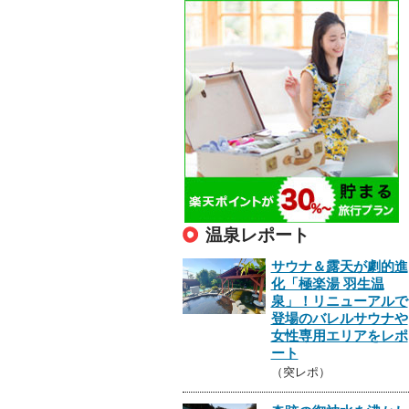
温泉レポート
サウナ＆露天が劇的進
化「極楽湯 羽生温
泉」！リニューアルで
登場のバレルサウナや
女性専用エリアをレポ
ート
（突レポ）