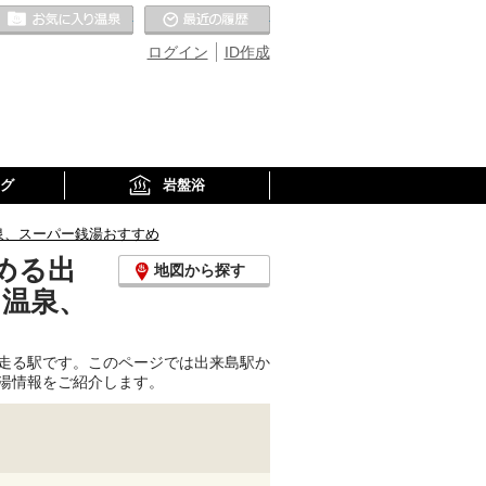
お気に入りの温泉
最近の履歴
ログイン
ID作成
グ
岩盤浴
泉、スーパー銭湯おすすめ
める出
地図から探す
り温泉、
走る駅です。このページでは出来島駅か
湯情報をご紹介します。