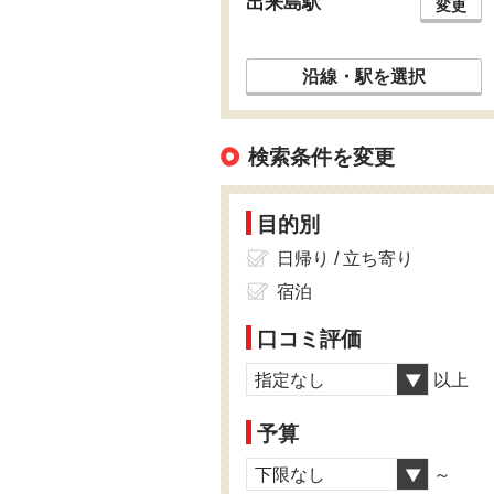
出来島駅
変更
沿線・駅を選択
検索条件を変更
目的別
日帰り / 立ち寄り
宿泊
口コミ評価
指定なし
以上
予算
下限なし
～