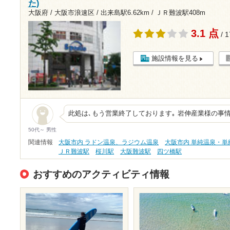
た)
大阪府 / 大阪市浪速区 /
出来島駅6.62km
/
ＪＲ難波駅408m
3.1 点
/ 
施設情報を見る
此処は､もう営業終了しております｡ 岩伸産業様の事
50代～ 男性
関連情報
大阪市内 ラドン温泉、ラジウム温泉
大阪市内 単純温泉・単
ＪＲ難波駅
桜川駅
大阪難波駅
四ツ橋駅
おすすめのアクティビティ情報