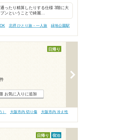
通ったり精算したりする仕様 3階に大
ープンということで綺麗…
OK
北摂 ひとり旅・一人旅
緑地公園駅
日帰り
>
7件
お気に入りに追加
う）
大阪市内 切り傷
大阪市内 冷え性
日帰り
宿泊