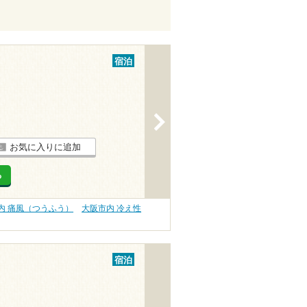
宿泊
>
お気に入りに追加
る
内 痛風（つうふう）
大阪市内 冷え性
宿泊