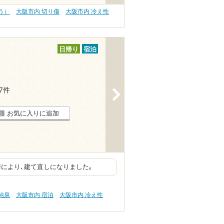
う）
大阪市内 切り傷
大阪市内 冷え性
日帰り
宿泊
17件
>
お気に入りに追加
情により､建て直しになりました｡
純泉
大阪市内 宿泊
大阪市内 冷え性