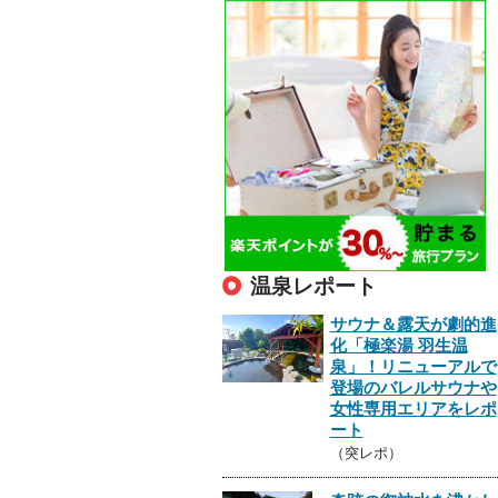
温泉レポート
サウナ＆露天が劇的進
化「極楽湯 羽生温
泉」！リニューアルで
登場のバレルサウナや
女性専用エリアをレポ
ート
（突レポ）