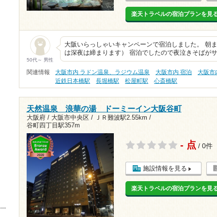
楽天トラベルの宿泊プランを見
大阪いらっしゃいキャンペーンで宿泊しました。 朝
は深夜は締まります） 宿泊でしたので夜泣きそばがサ
50代～ 男性
関連情報
大阪市内 ラドン温泉、ラジウム温泉
大阪市内 宿泊
大阪市
近鉄日本橋駅
長堀橋駅
松屋町駅
心斎橋駅
天然温泉 浪華の湯 ドーミーイン大阪谷町
大阪府 / 大阪市中央区 /
ＪＲ難波駅2.55km
/
谷町四丁目駅357m
- 点
/ 0件
施設情報を見る
楽天トラベルの宿泊プランを見