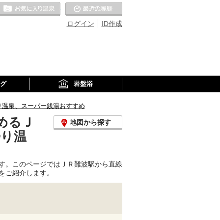
お気に入りの温泉
最近の履歴
ログイン
ID作成
グ
岩盤浴
り温泉、スーパー銭湯おすすめ
めるＪ
地図から探す
帰り温
す。このページではＪＲ難波駅から直線
をご紹介します。