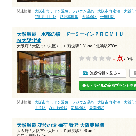
関連情報
大阪市内 ラドン温泉、ラジウム温泉
大阪市内 宿泊
大阪市
谷町四丁目駅
堺筋本町駅
天満橋駅
松屋町駅
天然温泉 水都の湯 ドーミーインＰＲＥＭＩＵ
Ｍ大阪北浜
大阪府 / 大阪市中央区 /
ＪＲ難波駅2.81km
/
北浜駅270m
- 点
/ 0件
施設情報を見る
楽天トラベルの宿泊プランを見
関連情報
大阪市内 ラドン温泉、ラジウム温泉
大阪市内 宿泊
大阪市
北浜駅
なにわ橋駅
淀屋橋駅
天満橋駅
天然温泉 花波の湯 御宿 野乃 大阪淀屋橋
大阪府 / 大阪市中央区 /
ＪＲ難波駅2.96km
/
なにわ橋駅172m