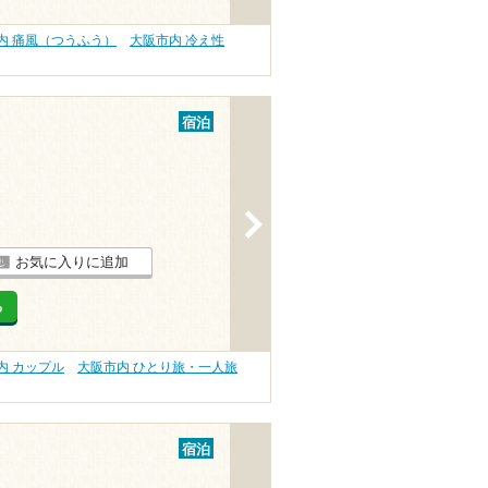
内 痛風（つうふう）
大阪市内 冷え性
宿泊
>
お気に入りに追加
る
内 カップル
大阪市内 ひとり旅・一人旅
宿泊