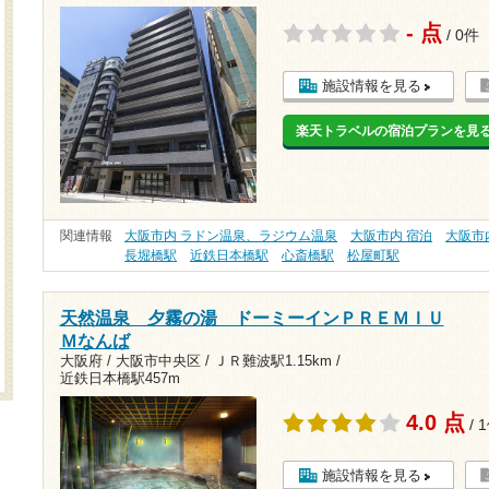
- 点
/ 0件
施設情報を見る
楽天トラベルの宿泊プランを見
関連情報
大阪市内 ラドン温泉、ラジウム温泉
大阪市内 宿泊
大阪市
長堀橋駅
近鉄日本橋駅
心斎橋駅
松屋町駅
天然温泉 夕霧の湯 ドーミーインＰＲＥＭＩＵ
Ｍなんば
大阪府 / 大阪市中央区 /
ＪＲ難波駅1.15km
/
近鉄日本橋駅457m
4.0 点
/ 
施設情報を見る