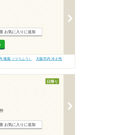
>
お気に入りに追加
る
内 痛風（つうふう）
大阪市内 冷え性
日帰り
>
7件
お気に入りに追加