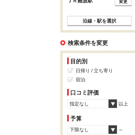
ＪＲ難波駅
変更
沿線・駅を選択
検索条件を変更
目的別
日帰り / 立ち寄り
宿泊
口コミ評価
指定なし
以上
予算
下限なし
～