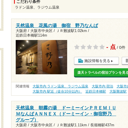
こだわり条件
ラドン温泉、ラジウム温泉
天然温泉 花風の湯 御宿 野乃なんば
大阪府 / 大阪市中央区 /
ＪＲ難波駅1.02km
/
近鉄日本橋駅114m
- 点
/ 0件
施設情報を見る
楽天トラベルの宿泊プランを見
関連情報
大阪市内 ラドン温泉、ラジウム温泉
大阪市内 宿泊
大阪市
大阪市内 駅近（徒歩10分以内）
近鉄日本橋駅
大阪難波駅
天然温泉 朝霧の湯 ドーミーインＰＲＥＭＩＵ
ＭなんばＡＮＮＥＸ（ドーミーイン・御宿野乃
グループ）
大阪府 / 大阪市中央区 /
ＪＲ難波駅1.11km
/
長堀橋駅437m