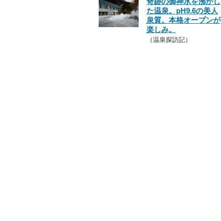
奇跡の御神水を沸かし
た温泉。pH9.6の美人
泉質。本格オープンが
楽しみ。
（温泉探訪記）