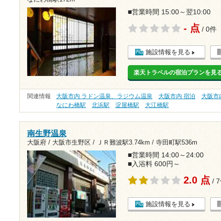
■営業時間 15:00～翌10:00
- 点
/ 0件
施設情報を見る
楽天トラベルの宿泊プランを見
関連情報
大阪市内 ラドン温泉、ラジウム温泉
大阪市内 宿泊
大阪市
なにわ橋駅
北浜駅
淀屋橋駅
大江橋駅
南生野温泉
大阪府 / 大阪市生野区 /
ＪＲ難波駅3.74km
/
寺田町駅536m
■営業時間 14:00～24:00
■入浴料 600円～
2.0 点
/ 
施設情報を見る