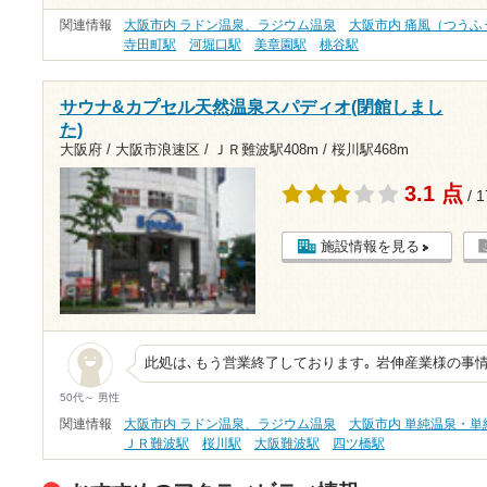
関連情報
大阪市内 ラドン温泉、ラジウム温泉
大阪市内 痛風（つうふ
寺田町駅
河堀口駅
美章園駅
桃谷駅
サウナ&カプセル天然温泉スパディオ(閉館しまし
た)
大阪府 / 大阪市浪速区 /
ＪＲ難波駅408m
/
桜川駅468m
3.1 点
/ 
施設情報を見る
此処は､もう営業終了しております｡ 岩伸産業様の事
50代～ 男性
関連情報
大阪市内 ラドン温泉、ラジウム温泉
大阪市内 単純温泉・単
ＪＲ難波駅
桜川駅
大阪難波駅
四ツ橋駅