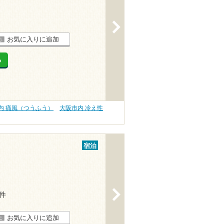
>
お気に入りに追加
る
内 痛風（つうふう）
大阪市内 冷え性
宿泊
>
1件
お気に入りに追加