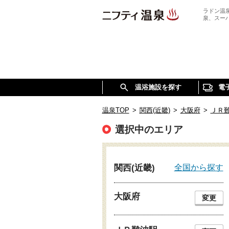
ラドン温
泉、スー
温浴施設を探す
電
温泉TOP
>
関西(近畿)
>
大阪府
>
ＪＲ
選択中のエリア
全国から探す
関西(近畿)
大阪府
変更