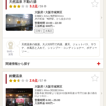
天然温泉 不動の湯
お気に入
りに追加
3.2点
/ 59 件
大阪府 / 大阪市城東区
京橋駅1.92km
鴫野駅834m
JR片町線「鴫野駅」から徒歩15分
営業時間 10:00～22:30
入浴料金 600円～
日帰り
水風呂
天然温泉の銭湯。大人520円で内湯、露天、ジェットバス、サウ
ナ、水風呂と入れて、シャンプー・コンディショナー、ボディー
ソー…
50代～
女性
関連情報から探す
鈴蘭温泉
お気に入
りに追加
2.6点
/ 57 件
大阪府 / 大阪市城東区
京橋駅1.96km
関目駅289m
京阪本線 関目駅より徒歩3分阪神高速12号守口線 森小路出
口より出口…
営業時間 6:00～25:00
入浴料金 600円～