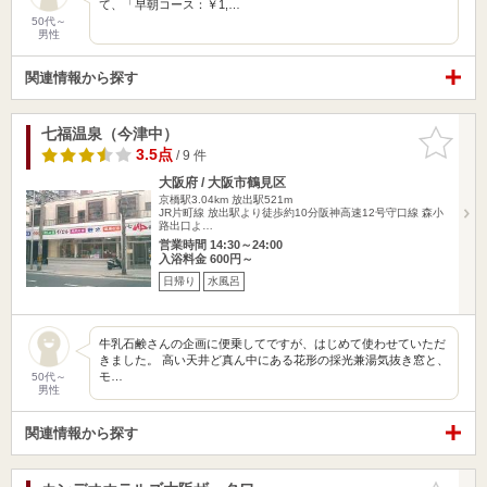
て、「早朝コース：￥1,…
50代～
男性
関連情報から探す
七福温泉（今津中）
お気に入
りに追加
3.5点
/ 9 件
大阪府 / 大阪市鶴見区
京橋駅3.04km
放出駅521m
JR片町線 放出駅より徒歩約10分阪神高速12号守口線 森小
路出口よ…
営業時間 14:30～24:00
入浴料金 600円～
日帰り
水風呂
牛乳石鹸さんの企画に便乗してですが、はじめて使わせていただ
きました。 高い天井ど真ん中にある花形の採光兼湯気抜き窓と、
モ…
50代～
男性
関連情報から探す