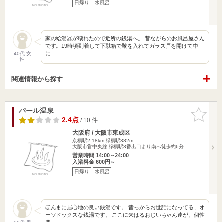
日帰り
水風呂
家の給湯器が壊れたので近所の銭湯へ。 昔ながらのお風呂屋さん
です。19時頃到着して下駄箱で靴を入れてガラス戸を開けて中
に…
40代 女
性
関連情報から探す
パール温泉
お気に入
りに追加
2.4点
/ 10 件
大阪府 / 大阪市東成区
京橋駅2.18km
緑橋駅382m
大阪市営中央線 緑橋駅3番出口より南へ徒歩約6分
営業時間 14:00～24:00
入浴料金 600円～
日帰り
水風呂
ほんまに居心地の良い銭湯です。 昔っからお世話になってる、オ
ーソドックスな銭湯です。 ここに来はるおじいちゃん達が、個性
豊…