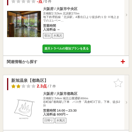
-点
/ 0 件
大阪府 / 大阪市中央区
京橋駅2.52km
北浜駅270m
地下鉄堺筋線「北浜駅」4番出口より徒歩約１分 ※地上ま
でのエレベー…
営業時間
入浴料金 ～
宿泊
水風呂
楽天トラベルの宿泊プランを見る
関連情報から探す
新旭温泉【都島区】
お気に入
りに追加
2.3点
/ 7 件
大阪府 / 大阪市都島区
京橋駅2.54km
城北公園通駅484m
谷町線｢都島駅｣下車 バス停「高倉町3丁目」下車、徒歩2
分
営業時間 14:00～23:30
入浴料金 600円～
日帰り
水風呂