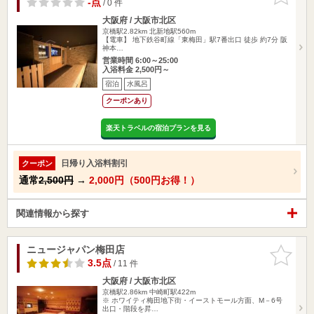
-点
/ 0 件
大阪府 / 大阪市北区
京橋駅2.82km
北新地駅560m
【電車】 地下鉄谷町線「東梅田」駅7番出口 徒歩 約7分 阪
神本…
営業時間 6:00～25:00
入浴料金 2,500円～
宿泊
水風呂
クーポンあり
楽天トラベルの宿泊プランを見る
日帰り入浴料割引
クーポン
通常
2,500円
→
2,000円（500円お得！）
関連情報から探す
ニュージャパン梅田店
お気に入
りに追加
3.5点
/ 11 件
大阪府 / 大阪市北区
京橋駅2.86km
中崎町駅422m
※ ホワイティ梅田地下街・イーストモール方面、M－6号
出口・階段を昇…