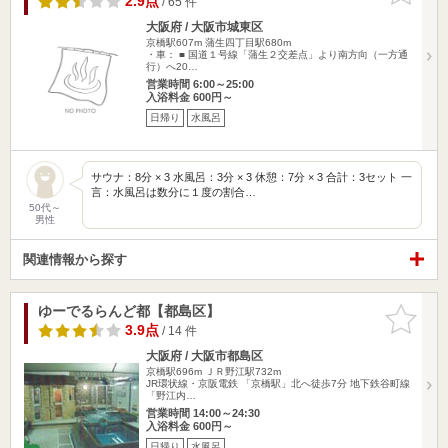
2.9点
/ 65 件
大阪府 / 大阪市城東区
京橋駅607m
蒲生四丁目駅680m
・車： ■ 国道１号線「蒲生２交差点」より南方向（一方通
行）へ20…
営業時間 6:00～25:00
入浴料金 600円～
日帰り
水風呂
サウナ：8分 × 3 水風呂：3分 × 3 休憩：7分 × 3 合計：3セット 一
言：水風呂は数分に１度の割合…
50代～
男性
関連情報から探す
ゆーでるらんど都【都島区】
お気に入
りに追加
3.9点
/ 14 件
大阪府 / 大阪市都島区
京橋駅696m
ＪＲ野江駅732m
JR環状線・京阪電鉄 「京橋駅」北へ徒歩7分 地下鉄谷町線
「野江内…
営業時間 14:00～24:30
入浴料金 600円～
日帰り
水風呂