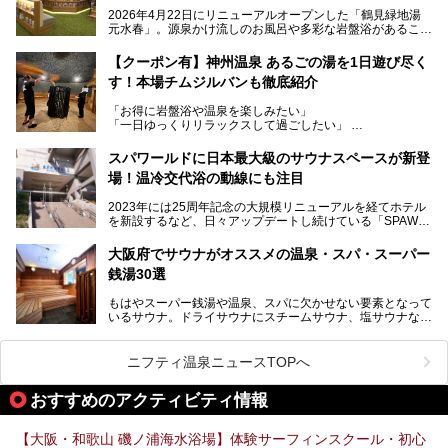
た大型ウェルネス施設です。
2026年4月22日にリニューアルオープンした「鶴見緑地湯
元水春」。源泉かけ流しのお風呂や多彩な岩盤浴があること
今回はオープン前の内覧会に参加し、館内のこだわりポイン
で人気の施設ですが、リニューアルを経てこれまで以上
トを徹底取材してきました。
に“一日中くつろげる場所”としてパワーアップしています。
サウナー注目の3種のサウナや160cmの深水風呂、没入感の
【クーポン有】神州温泉 あるごの湯を1日遊び尽く
高い岩盤浴エリア、日本最大の台数を誇る最新AIフィットネ
す！本場チムジルバンも徹底紹介
今回のリニューアルでは、新たに登場した瞑想サウナをはじ
スマシンなど、見どころ満載の館内を詳しくご紹介します。
め、岩盤浴エリアや休憩スペースの充実、レストランなど、
「お得に岩盤浴や温泉を楽しみたい」
見どころが盛りだくさん。日常の疲れを癒やしたい方はもち
「一日ゆっくりリラックスして過ごしたい」
ろん、休日にゆったり過ごしたい方にもぴったりの内容とな
そんな方におすすめなのが、クーポンを使ってお得に長時間
っています。
利用できる「神州温泉 あるごの湯」です。
スパワールドに日本最大級のサウナスペースが新登
本記事では、そんなリニューアル後の注目ポイントを詳しく
場！温冷交代浴の動線にも注目
あるごの湯は、大阪府豊中市にある日帰り温浴施設で、阪急
紹介します。これから「鶴見緑地湯元水春」に訪れる方や、
宝塚線「三国駅」から徒歩約10分とアクセスも良好です。
より満足度の高い過ごし方をしたい方はぜひお読みくださ
2023年には25周年記念の大規模リニューアルを経てホテル
チムジルバン（岩盤浴）を中心に、発汗・リラックス・漫画
い。
を新設するなど、日々アップデートし続けている「SPAWO
タイムまで満喫できる長時間滞在型の施設なので、一日中ゆ
RLD HOTEL＆RESORT」（以下スパワールド）。
ったりと過ごしたいときにおすすめ。大うちわやタオルによ
そんなスパワールドが2025年11月15日（土）に、新たな浴
る迫力ある熱波パフォーマンスも毎日行われており、“とと
大阪府でサウナがオススメの温泉・スパ・スーパー
室や日本最大級140人収容の大規模サウナを携えてリニュー
のう”体験をしっかり楽しめるのもポイントです。
銭湯30選
アルオープン！浴室である4F・6Fそれぞれにリニューアル
が施されており、その総工費はなんと13.5億円！
さらに館内でくつろぐだけでなく、隣接するビルにはカラオ
もはやスーパー銭湯や温泉、スパに欠かせない要素となって
大規模リニューアルの全容を確認すべく、リニューアルプレ
ケやボウリングといった遊び場もあり、友人同士やカップル
いるサウナ。ドライサウナにスチームサウナ、塩サウナな
オープンイベントに行ってきました！今回はそのリニューア
で“遊び+癒し”の一日を過ごすのにもぴったり。
ど、いくつか異なるタイプが楽しめたり、水風呂や外気浴ス
ル部分の概要をお届けします。
ペース、ロウリュウなど、心ゆくまで楽しむためのサービス
今回は、あるごの湯を訪問し、チムジルバンやお風呂、食事
が充実した施設も多くみられます。
ニフティ温泉ニュースTOPへ
処にいたるまで魅力をたっぷり堪能してきたので、その全容
を詳しく紹介します！
今回はそんなサウナにこだわった、大阪府内のオススメ温
おすすめのアクティビティ情報
泉・銭湯・スパを30件紹介したいと思います！
【大阪・和歌山 磯ノ浦海水浴場】体験サーフィンスクール・初心