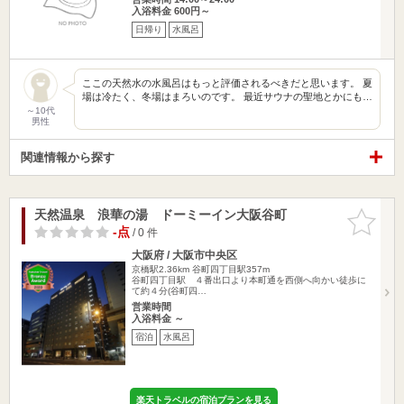
入浴料金 600円～
日帰り
水風呂
ここの天然水の水風呂はもっと評価されるべきだと思います。 夏
場は冷たく、冬場はまろいのです。 最近サウナの聖地とかにも…
～10代
男性
関連情報から探す
天然温泉 浪華の湯 ドーミーイン大阪谷町
お気に入
りに追加
-点
/ 0 件
大阪府 / 大阪市中央区
京橋駅2.36km
谷町四丁目駅357m
谷町四丁目駅 ４番出口より本町通を西側へ向かい徒歩に
て約４分(谷町四…
営業時間
入浴料金 ～
宿泊
水風呂
楽天トラベルの宿泊プランを見る