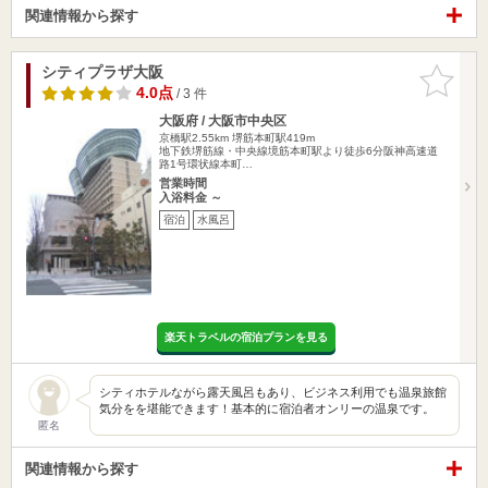
関連情報から探す
シティプラザ大阪
お気に入
りに追加
4.0点
/ 3 件
大阪府 / 大阪市中央区
京橋駅2.55km
堺筋本町駅419m
地下鉄堺筋線・中央線境筋本町駅より徒歩6分阪神高速道
路1号環状線本町…
営業時間
入浴料金 ～
宿泊
水風呂
楽天トラベルの宿泊プランを見る
シティホテルながら露天風呂もあり、ビジネス利用でも温泉旅館
気分をを堪能できます！基本的に宿泊者オンリーの温泉です。
匿名
関連情報から探す