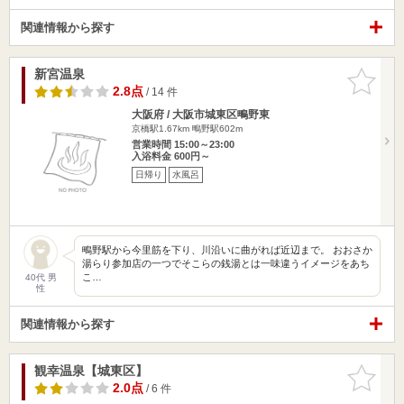
関連情報から探す
新宮温泉
お気に入
りに追加
2.8点
/ 14 件
大阪府 / 大阪市城東区鴫野東
京橋駅1.67km
鴫野駅602m
営業時間 15:00～23:00
入浴料金 600円～
日帰り
水風呂
鴫野駅から今里筋を下り、川沿いに曲がれば近辺まで。 おおさか
湯らり参加店の一つでそこらの銭湯とは一味違うイメージをあち
こ…
40代 男
性
関連情報から探す
観幸温泉【城東区】
お気に入
りに追加
2.0点
/ 6 件