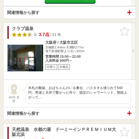
関連情報から探す
クラブ温泉
お気に入
りに追加
3.7点
/ 21 件
大阪府 / 大阪市北区
京橋駅2.44km
天満駅277m
地下鉄扇町駅より北へ300m
営業時間 15:00～22:00
入浴料金 600円～
日帰り
水風呂
木札の靴箱、おばちゃんのいる番台、バスタオル借りれて540
円、男湯と天井で繋がった作り、固定のシャワーヘッド、階段上
がって…
40代 女
性
関連情報から探す
天然温泉 水都の湯 ドーミーインＰＲＥＭＩＵＭ大
お気に入
阪北浜
りに追加