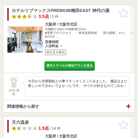
ホテルリブマックスPREMIUM梅田EAST 神代の湯
お気に入
りに追加
3.5点
/ 2 件
大阪府 / 大阪市北区
京橋駅2.64km
中崎町駅225m
■電車でのアクセス ・東海道新幹線 「新大阪駅」から
約15分 …
営業時間
入浴料金 ～
宿泊
水風呂
楽天トラベルの宿泊プランを見る
今日から営業開始との事でさっそく入ってみました。 施設はまだ
新しいのできれいでよかったです。 サウナが好きなのでこれか…
30代 男
性
関連情報から探す
天六温泉
お気に入
りに追加
1.9点
/ 14 件
大阪府 / 大阪市北区