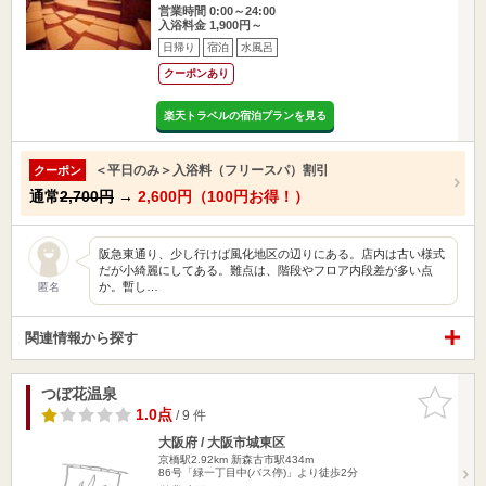
営業時間 0:00～24:00
入浴料金 1,900円～
日帰り
宿泊
水風呂
クーポンあり
楽天トラベルの宿泊プランを見る
＜平日のみ＞入浴料（フリースパ）割引
クーポン
通常
2,700円
→
2,600円（100円お得！）
阪急東通り、少し行けば風化地区の辺りにある。店内は古い様式
だが小綺麗にしてある。難点は、階段やフロア内段差が多い点
か。暫し…
匿名
関連情報から探す
つぼ花温泉
お気に入
りに追加
1.0点
/ 9 件
大阪府 / 大阪市城東区
京橋駅2.92km
新森古市駅434m
86号「緑一丁目中(バス停)」より徒歩2分