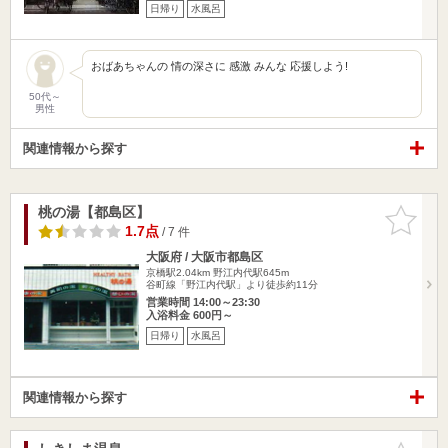
日帰り
水風呂
おばあちゃんの 情の深さに 感激 みんな 応援しよう!
50代～
男性
関連情報から探す
桃の湯【都島区】
お気に入
りに追加
1.7点
/ 7 件
大阪府 / 大阪市都島区
京橋駅2.04km
野江内代駅645m
谷町線「野江内代駅」より徒歩約11分
営業時間 14:00～23:30
入浴料金 600円～
日帰り
水風呂
関連情報から探す