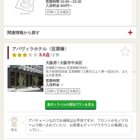
営業時間 15:00～23:30
入浴料金 600円～
日帰り
水風呂
関連情報から探す
アパヴィラホテル〈淀屋橋〉
お気に入
りに追加
3.0点
/ 2 件
大阪府 / 大阪市中央区
京橋駅2.94km
淀屋橋駅358m
地下鉄御堂筋線 淀屋橋駅 11番出口より東へ徒歩2分、また
は京阪電車…
営業時間
入浴料金 ～
日帰り
宿泊
水風呂
楽天トラベルの宿泊プランを見る
アパチェーンなのでお値段はお手頃ですが、フロントがモノクロ
ームで統一されていたり、お部屋もディープブラウンが基調にな
ってい…
匿名