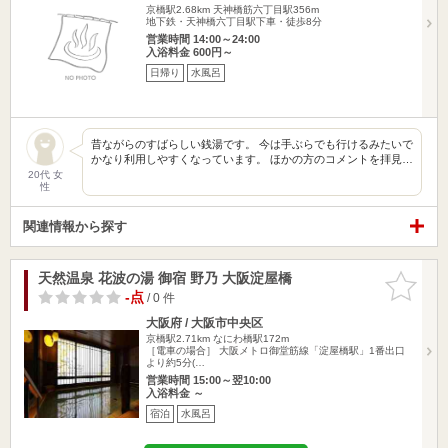
京橋駅2.68km
天神橋筋六丁目駅356m
地下鉄・天神橋六丁目駅下車・徒歩8分
営業時間 14:00～24:00
入浴料金 600円～
日帰り
水風呂
昔ながらのすばらしい銭湯です。 今は手ぶらでも行けるみたいで
かなり利用しやすくなっています。 ほかの方のコメントを拝見…
20代 女
性
関連情報から探す
天然温泉 花波の湯 御宿 野乃 大阪淀屋橋
お気に入
りに追加
-点
/ 0 件
大阪府 / 大阪市中央区
京橋駅2.71km
なにわ橋駅172m
［電車の場合］ 大阪メトロ御堂筋線「淀屋橋駅」1番出口
より約5分(…
営業時間 15:00～翌10:00
入浴料金 ～
宿泊
水風呂