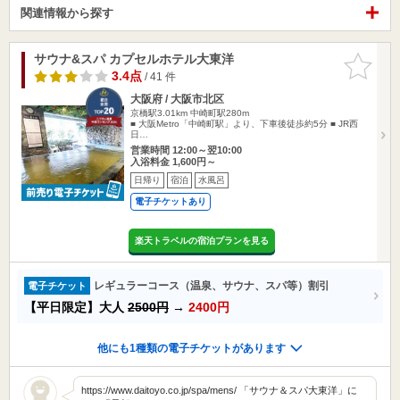
関連情報から探す
サウナ&スパ カプセルホテル大東洋
お気に入
りに追加
3.4点
/ 41 件
大阪府 / 大阪市北区
京橋駅3.01km
中崎町駅280m
■ 大阪Metro「中崎町駅」より、下車後徒歩約5分 ■ JR西
日…
営業時間 12:00～翌10:00
入浴料金 1,600円～
日帰り
宿泊
水風呂
電子チケットあり
楽天トラベルの宿泊プランを見る
レギュラーコース（温泉、サウナ、スパ等）割引
電子チケット
【平日限定】大人
2500円
→
2400円
他にも1種類の電子チケットがあります
https://www.daitoyo.co.jp/spa/mens/ 「サウナ＆スパ大東洋」に