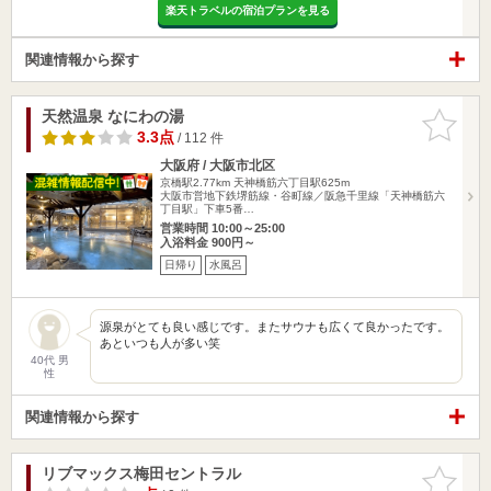
楽天トラベルの宿泊プランを見る
関連情報から探す
天然温泉 なにわの湯
お気に入
りに追加
3.3点
/ 112 件
大阪府 / 大阪市北区
京橋駅2.77km
天神橋筋六丁目駅625m
大阪市営地下鉄堺筋線・谷町線／阪急千里線「天神橋筋六
丁目駅」下車5番…
営業時間 10:00～25:00
入浴料金 900円～
日帰り
水風呂
源泉がとても良い感じです。またサウナも広くて良かったです。
あといつも人が多い笑
40代 男
性
関連情報から探す
リブマックス梅田セントラル
お気に入
りに追加