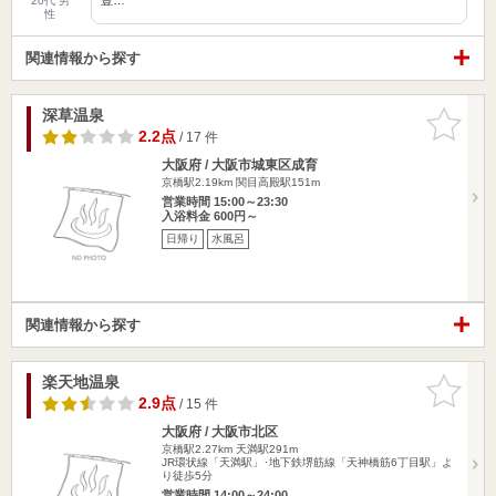
20代 男
性
関連情報から探す
深草温泉
お気に入
りに追加
2.2点
/ 17 件
大阪府 / 大阪市城東区成育
京橋駅2.19km
関目高殿駅151m
営業時間 15:00～23:30
入浴料金 600円～
日帰り
水風呂
関連情報から探す
楽天地温泉
お気に入
りに追加
2.9点
/ 15 件
大阪府 / 大阪市北区
京橋駅2.27km
天満駅291m
JR環状線「天満駅」･地下鉄堺筋線「天神橋筋6丁目駅」よ
り徒歩5分
営業時間 14:00～24:00