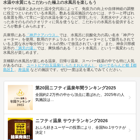
水温や水質にもこだわった極上の水風呂を楽しもう
サウナや温泉とあわせた温冷交代浴によって、免疫力の向上や自律神経の調整
に役立つといわれている水風呂。数ある温浴施設のなかには、チラ―と呼ばれ
る装置を用いて常に一定の水温を保つように管理したり、天然水やナノ水とい
った水そのもののクオリティに気を使うなど、こだわりの水風呂を提供すると
ころが数多くみられます。
兵庫県にある
「神戸クアハウス」
では、水風呂に抗酸化力の高い名水「神戸ウ
ォーター」を使用。飲用のナチュラルミネラルウォーターとして販売もされて
いる上質な水が毎分50リットルの勢いで放流されています。また、神奈川県横
浜市の
「満天の湯」
では、爽快感のある「ミント水風呂」という一風変わった
水風呂が楽しめます。
京橋駅の水風呂が楽しめる温泉、日帰り温泉、スーパー銭湯の中でも特に人気
があるのは、
ユートピア白玉温泉(しらたまおんせん）
、
ゆーでるらんど都【都
島区】
、
寿温泉
などの施設です。ぜひ一度は足を運んでみてください。
第20回ニフティ温泉年間ランキング2025
全国約2.2万件の中から頂点に選ばれた、2025年の人
気施設は…
ニフティ温泉 サウナランキング2026
おふろ好きユーザーの投票により、全国No.1サウナが
決定！