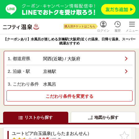
購入済チケットはこちら
ログイン
履歴
メニュー
【クーポンあり】水風呂が楽しめる京橋駅(大阪府)近くの温泉、日帰り温泉、スーパー
銭湯おすすめ
1. 都道府県
関西(近畿) / 大阪府
2. 沿線・駅
京橋駅
3. こだわり条件
水風呂
こだわり条件を変更する
リストから探す
地図から探す
ユートピア白玉温泉(しらたまおんせん）
お気に入
りに追加