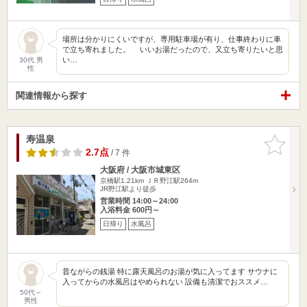
場所は分かりにくいですが、専用駐車場が有り、仕事終わりに車
で立ち寄れました。 いいお湯だったので、又立ち寄りたいと思
い…
30代 男
性
関連情報から探す
寿温泉
お気に入
りに追加
2.7点
/ 7 件
大阪府 / 大阪市城東区
京橋駅1.21km
ＪＲ野江駅264m
JR野江駅より徒歩
営業時間 14:00～24:00
入浴料金 600円～
日帰り
水風呂
昔ながらの銭湯 特に露天風呂のお湯が気に入ってます サウナに
入ってからの水風呂はやめられない 設備も清潔でおススメ…
50代～
男性