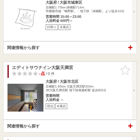
大阪府 / 大阪市城東区
京橋駅1.75km
緑橋駅714m
学園都市線「鴫野駅」・地下鉄「緑橋駅」より徒歩10分
営業時間 15:00～23:00
入浴料金 600円～
日帰り
水風呂
関連情報から探す
エディトサウナイン大阪天満宮
お気に入
りに追加
-点
/ 0 件
大阪府 / 大阪市北区
京橋駅1.85km
大阪天満宮駅304m
JR大阪天満宮駅 地下鉄南森町駅 徒歩約5分
営業時間
入浴料金 ～
宿泊
水風呂
関連情報から探す