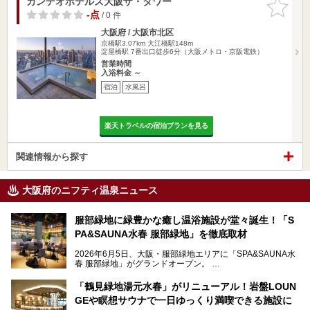
カンデオホテルズ大阪ザ・タワー
お気に入
りに追加
-点
/ 0 件
大阪府 / 大阪市北区
京橋駅3.07km
大江橋駅148m
淀屋橋駅 7番出口徒歩6分（大阪メトロ・京阪電鉄）
営業時間
入浴料金 ～
宿泊
水風呂
楽天トラベルの宿泊プランを見る
関連情報から探す
大阪府のニフティ温泉ニュース
服部緑地に緑豊かな癒し温浴施設が堂々誕生！「S
PA&SAUNA水春 服部緑地」を徹底取材
2026年6月5日、大阪・服部緑地エリアに「SPA&SAUNA水
春 服部緑地」がグランドオープン。
当初の計画から約5年の時を経て誕生した本施設は、温泉・
「鶴見緑地湯元水春」がリニューアル！岩盤LOUN
サウナ・岩盤浴・フィットネス・ラウンジ・レストランなど
GEや瞑想サウナで一日ゆっくり満喫できる施設に
を融合した、これまでの“水春”のイメージをさらに進化させ