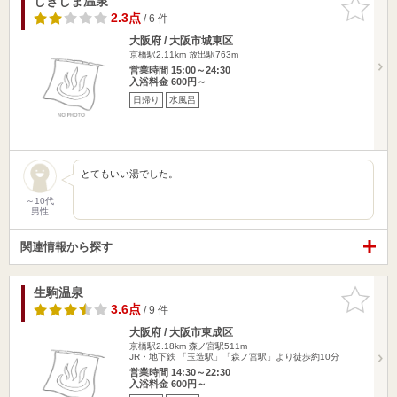
しきしま温泉
お気に入
りに追加
2.3点
/ 6 件
大阪府 / 大阪市城東区
京橋駅2.11km
放出駅763m
営業時間 15:00～24:30
入浴料金 600円～
日帰り
水風呂
とてもいい湯でした。
～10代
男性
関連情報から探す
生駒温泉
お気に入
りに追加
3.6点
/ 9 件
大阪府 / 大阪市東成区
京橋駅2.18km
森ノ宮駅511m
JR・地下鉄 「玉造駅」「森ノ宮駅」より徒歩約10分
営業時間 14:30～22:30
入浴料金 600円～