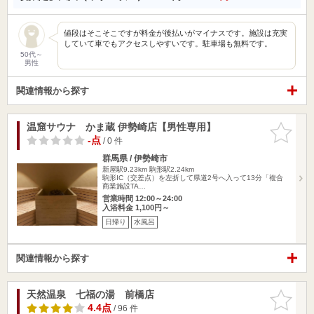
値段はそこそこですが料金が後払いがマイナスです。施設は充実
していて車でもアクセスしやすいです。駐車場も無料です。
50代～
男性
関連情報から探す
温窟サウナ かま蔵 伊勢崎店【男性専用】
お気に入
りに追加
-点
/ 0 件
群馬県 / 伊勢崎市
新屋駅9.23km
駒形駅2.24km
駒形IC（交差点）を左折して県道2号へ入って13分「複合
商業施設TA…
営業時間 12:00～24:00
入浴料金 1,100円～
日帰り
水風呂
関連情報から探す
天然温泉 七福の湯 前橋店
お気に入
りに追加
4.4点
/ 96 件