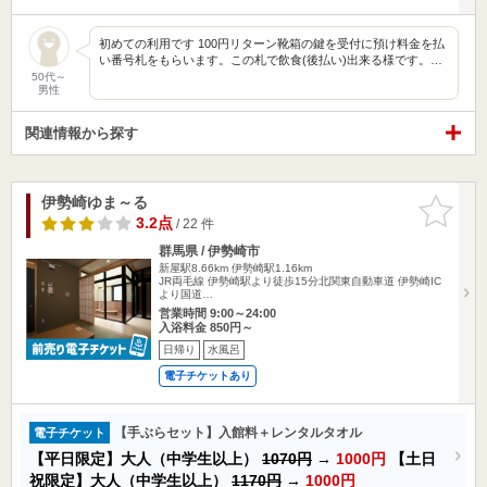
初めての利用です 100円リターン靴箱の鍵を受付に預け料金を払
い番号札をもらいます。この札で飲食(後払い)出来る様です。…
50代～
男性
関連情報から探す
伊勢崎ゆま～る
お気に入
りに追加
3.2点
/ 22 件
群馬県 / 伊勢崎市
新屋駅8.66km
伊勢崎駅1.16km
JR両毛線 伊勢崎駅より徒歩15分北関東自動車道 伊勢崎IC
より国道…
営業時間 9:00～24:00
入浴料金 850円～
日帰り
水風呂
電子チケットあり
【手ぶらセット】入館料＋レンタルタオル
電子チケット
【平日限定】大人（中学生以上）
1070円
→
1000円
【土日
祝限定】大人（中学生以上）
1170円
→
1000円