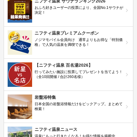
ニフティ温泉 サウナランキング2026
おふろ好きユーザーの投票により、全国No.1サウナが
決定！
ニフティ温泉プレミアムクーポン
ノジマモバイル会員向け 通常よりもお得な「特別価
格」で人気の温泉を満喫できる！
【ニフティ温泉 百名湯2026】
行ってみたい施設に投票してプレゼントを当てよう！
（全10回開催 / 合計260名様）
岩盤浴特集
日本全国の岩盤浴情報だけをピックアップ。まとめて
検索！
ニフティ温泉ニュース
温泉にもっと行きたくなる！お得な情報を掲載中