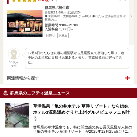
群馬県 / 桐生市
新屋駅11.99km
水沼駅25m
◆伊勢崎IC・太田藪塚ICから40分 ◆わたらせ渓谷鐵道水沼
駅構内…
営業時間 9:00～21:00
入浴料金 1,350円～
日帰り
水風呂
12月4日わたらせ鉄道の通洞駅から足尾温泉で宿泊した帰り、途
中駅の水沼駅に日帰り温泉あると知り、東京帰る前に寄ってみ
た。 …
50代～
女性
関連情報から探す
群馬県のニフティ温泉ニュース
草津温泉「亀の井ホテル 草津リゾート」なら姉妹
ホテル3源泉湯めぐりと上州グルメビュッフェも叶
う
群馬県の草津温泉でも、特に開放感のある露天風呂が人気の
「亀の井ホテル 草津リゾート」が2025年12月25日にリニュ
ーアルオープンしました。