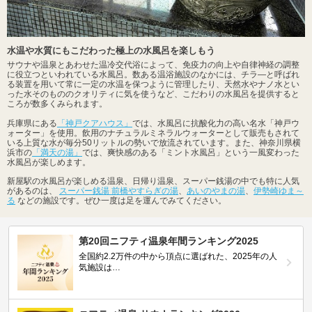
水温や水質にもこだわった極上の水風呂を楽しもう
サウナや温泉とあわせた温冷交代浴によって、免疫力の向上や自律神経の調整
に役立つといわれている水風呂。数ある温浴施設のなかには、チラ―と呼ばれ
る装置を用いて常に一定の水温を保つように管理したり、天然水やナノ水とい
った水そのもののクオリティに気を使うなど、こだわりの水風呂を提供すると
ころが数多くみられます。
兵庫県にある
「神戸クアハウス」
では、水風呂に抗酸化力の高い名水「神戸ウ
ォーター」を使用。飲用のナチュラルミネラルウォーターとして販売もされて
いる上質な水が毎分50リットルの勢いで放流されています。また、神奈川県横
浜市の
「満天の湯」
では、爽快感のある「ミント水風呂」という一風変わった
水風呂が楽しめます。
新屋駅の水風呂が楽しめる温泉、日帰り温泉、スーパー銭湯の中でも特に人気
があるのは、
スーパー銭湯 前橋やすらぎの湯
、
あいのやまの湯
、
伊勢崎ゆま～
る
などの施設です。ぜひ一度は足を運んでみてください。
第20回ニフティ温泉年間ランキング2025
全国約2.2万件の中から頂点に選ばれた、2025年の人
気施設は…