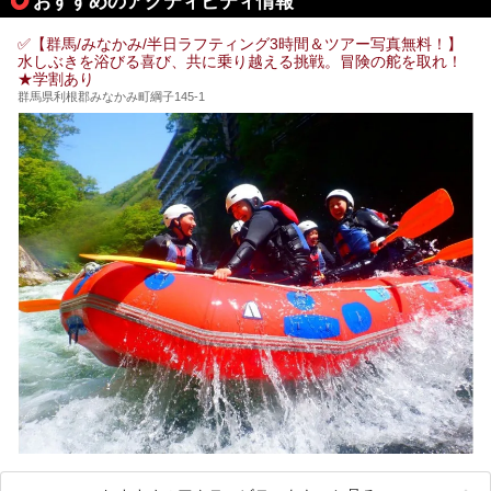
おすすめのアクティビティ情報
的存在です。今回は筆者自ら宿泊し、自慢の温泉をはじめ食
事・客室・共有スペースなど、宿の全貌を徹底紹介します。
✅【群馬/みなかみ/半日ラフティング3時間＆ツアー写真無料！】
水しぶきを浴びる喜び、共に乗り越える挑戦。冒険の舵を取れ！
★学割あり
群馬県利根郡みなかみ町綱子145-1