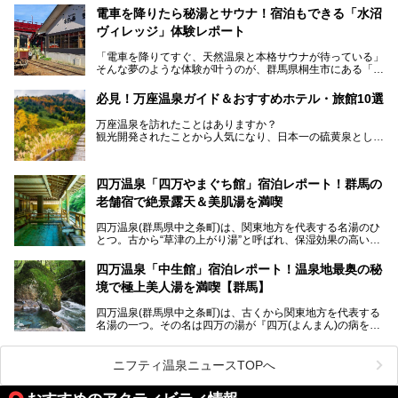
ロビーや客室が綺麗になって、上州グルメにこだわったビュ
電車を降りたら秘湯とサウナ！宿泊もできる「水沼
ッフェも人気！アクセスはシャトルバスで楽々、さらに草津
ヴィレッジ」体験レポート
温泉にある姉妹ホテルの「草津温泉 大東舘」「亀の井ホテ
ル 草津湯畑」の湯めぐりまで楽しめます。
「電車を降りてすぐ、天然温泉と本格サウナが待っている」
そんな夢のような体験が叶うのが、群馬県桐生市にある「駅
今回はそんな「亀の井ホテル 草津リゾート」を徹底レポー
の天然温泉&サウナの森 水沼ヴィレッジ」です。
ト！
日帰り温泉の「水沼の湯」と宿泊もできる「サウナの森」、
必見！万座温泉ガイド＆おすすめホテル・旅館10選
２つのエリアがあります。
───
提供元：アイコニア・ホスピタリティ株式会社【PR】
万座温泉を訪れたことはありますか？
今回は、その中でも特にユニークな駅直結の「水沼の湯」の
この記事は亀の井ホテル 草津リゾートのPR記事です。
観光開発されたことから人気になり、日本一の硫黄泉として
魅力に焦点を当て、温泉好き、サウナー、そして電車旅好き
も有名な温泉地です。
も必見の、心と体がリフレッシュする水沼ヴィレッジの体験
レポートをお届けします。
万座温泉が何県にあるのか、どんな温泉なのか、知らない方
四万温泉「四万やまぐち館」宿泊レポート！群馬の
も多いかもしれません。
老舗宿で絶景露天＆美肌湯を満喫
そこで筆者である私が実際に行ってみました！万座温泉の楽
しみ方や周辺の観光地を解説します。
四万温泉(群馬県中之条町)は、関東地方を代表する名湯のひ
また、日帰り入浴できる温泉から混浴可能な温泉まで、おす
とつ。古から“草津の上がり湯”と呼ばれ、保湿効果の高い美
すめの入浴施設もご紹介します！
肌湯として有名な存在です。
四万温泉「中生館」宿泊レポート！温泉地最奥の秘
「四万やまぐち館」は、この地を代表する旅館の一つ。日帰
境で極上美人湯を満喫【群馬】
り入浴も可能ですが、やはり宿泊してじっくり楽しむのがベ
スト。今回は筆者自ら宿泊し、人気の絶景露天風呂＆極上美
四万温泉(群馬県中之条町)は、古くから関東地方を代表する
肌湯をはじめ、館内の魅力をたっぷりとご紹介します！
名湯の一つ。その名は四万の湯が『四万(よんまん)の病を癒
す霊泉』であるとする伝説に由来し、現代においても多くの
観光客で賑わう人気温泉地です。
ニフティ温泉ニュースTOPへ
「中生館」は四万温泉最奥に位置し、秘境感漂う老舗宿。泉
質の良さ(特に美人湯効果)に定評があり、知る人ぞ知る穴場