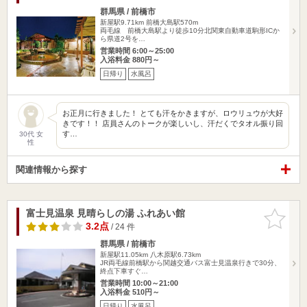
群馬県 / 前橋市
新屋駅9.71km
前橋大島駅570m
両毛線 前橋大島駅より徒歩10分北関東自動車道駒形ICか
ら県道2号を…
営業時間 6:00～25:00
入浴料金 880円～
日帰り
水風呂
お正月に行きました！ とても汗をかきますが、ロウリュウが大好
きです！！ 店員さんのトークが楽しいし、汗だくでタオル振り回
す…
30代 女
性
関連情報から探す
富士見温泉 見晴らしの湯 ふれあい館
お気に入
りに追加
3.2点
/ 24 件
群馬県 / 前橋市
新屋駅11.05km
八木原駅6.73km
JR両毛線前橋駅から関越交通バス富士見温泉行きで30分、
終点下車すぐ…
営業時間 10:00～21:00
入浴料金 510円～
日帰り
水風呂