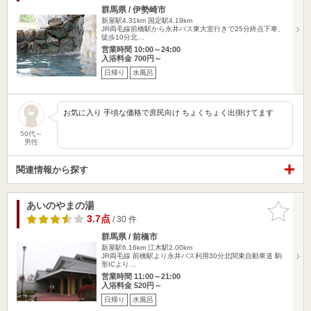
群馬県 / 伊勢崎市
新屋駅4.31km
国定駅4.19km
JR両毛線前橋駅から永井バス東大室行きで25分終点下車、
徒歩10分北…
営業時間 10:00～24:00
入浴料金 700円～
日帰り
水風呂
お気に入り 手頃な価格で庶民向け ちょくちょく出掛けてます
50代～
男性
関連情報から探す
あいのやまの湯
お気に入
りに追加
3.7点
/ 30 件
群馬県 / 前橋市
新屋駅6.16km
江木駅2.00km
JR両毛線 前橋駅より永井バス利用30分北関東自動車道 駒
形ICより…
営業時間 11:00～21:00
入浴料金 520円～
日帰り
水風呂