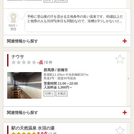
手軽に登山後の汗を流せる立地条件の良い温泉です。65歳以上だ
と他県の人も310円(休日も同額)なので、浴槽が3つしかないけ…
50代～
男性
関連情報から探す
ナウサ
お気に入
りに追加
-点
/ 0 件
群馬県 / 前橋市
新屋駅11.45km
中央前橋駅357m
県道3号・国道50号経由
営業時間 11:00～22:00
入浴料金 1,300円～
日帰り
水風呂
関連情報から探す
駅の天然温泉 水沼の湯
お気に入
りに追加
5.0点
/ 1 件