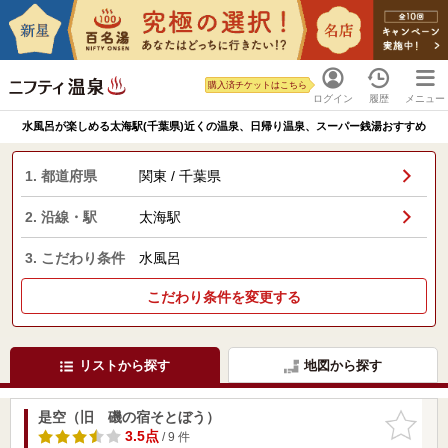
購入済チケットはこちら
ログイン
履歴
メニュー
水風呂が楽しめる太海駅(千葉県)近くの温泉、日帰り温泉、スーパー銭湯おすすめ
1. 都道府県
関東 / 千葉県
2. 沿線・駅
太海駅
3. こだわり条件
水風呂
こだわり条件を変更する
リストから探す
地図から探す
是空（旧 磯の宿そとぼう）
お気に入
りに追加
3.5点
/ 9 件