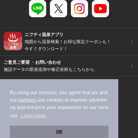
ニフティ温泉アプリ
地図から温泉検索！お得な限定クーポンも！
今すぐダウンロード！
ご意見ご要望 ・お問い合わせ
施設データの新規追加や修正依頼もこちらから
スマートフォン
/
PC
加盟店募集（資料請求）
広告出稿のご案内
By using our services, you agree that we and
our
partners
use cookies to improve advertisi
利用規約
ライフスタイルMEMBERS+規約
ng and enhance your experience on our servi
特定商取引法に基づく表記
ヘルプ
採用情報
ces.
Learn more
運営会社
個人情報保護ポリシー
©NIFTY Lifestyle Co., Ltd.
OK