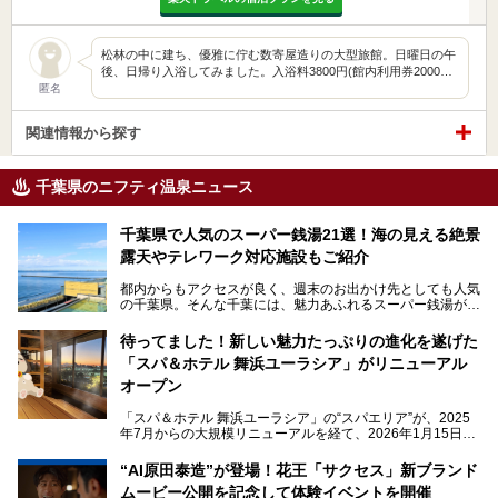
松林の中に建ち、優雅に佇む数寄屋造りの大型旅館。日曜日の午
後、日帰り入浴してみました。入浴料3800円(館内利用券2000…
匿名
関連情報から探す
千葉県のニフティ温泉ニュース
千葉県で人気のスーパー銭湯21選！海の見える絶景
露天やテレワーク対応施設もご紹介
都内からもアクセスが良く、週末のお出かけ先としても人気
の千葉県。そんな千葉には、魅力あふれるスーパー銭湯がた
くさんあります。
待ってました！新しい魅力たっぷりの進化を遂げた
「サウナでしっかりととのいたい」「海が見える絶景で非日
「スパ＆ホテル 舞浜ユーラシア」がリニューアル
常を味わいたい」「子連れでも気兼ねなく1日過ごした
い」。
オープン
そんな多様なニーズに応える施設が揃っているため、その日
「スパ＆ホテル 舞浜ユーラシア」の“スパエリア”が、2025
の目的に合った施設がきっと見つかるはずです。
年7月からの大規模リニューアルを経て、2026年1月15日
（木）に再オープン！
さらに最近では、24時間営業で深夜まで滞在できる施設
“AI原田泰造”が登場！花王「サクセス」新ブランド
や、テレワーク・コワーキングスペースを備えた仕事もでき
新設エリアや生まれ変わった浴場・サウナの魅力を、人気キ
るスパも増えており、ただの入浴施設にとどまらない進化を
ムービー公開を記念して体験イベントを開催
ャラクター「ユーラシわん」と一緒にご紹介します。必見の