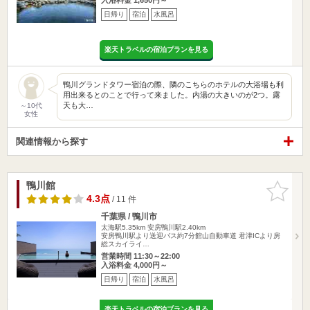
日帰り
宿泊
水風呂
楽天トラベルの宿泊プランを見る
鴨川グランドタワー宿泊の際、隣のこちらのホテルの大浴場も利
用出来るとのことで行って来ました。内湯の大きいのが2つ。露
天も大…
～10代
女性
関連情報から探す
鴨川館
お気に入
りに追加
4.3点
/ 11 件
千葉県 / 鴨川市
太海駅5.35km
安房鴨川駅2.40km
安房鴨川駅より送迎バス約7分館山自動車道 君津ICより房
総スカイライ…
営業時間 11:30～22:00
入浴料金 4,000円～
日帰り
宿泊
水風呂
楽天トラベルの宿泊プランを見る