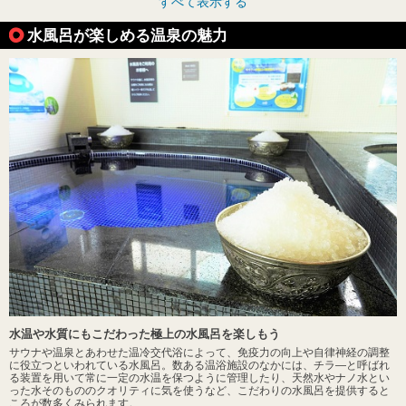
すべて表示する
水風呂が楽しめる温泉の魅力
水温や水質にもこだわった極上の水風呂を楽しもう
サウナや温泉とあわせた温冷交代浴によって、免疫力の向上や自律神経の調整
に役立つといわれている水風呂。数ある温浴施設のなかには、チラ―と呼ばれ
る装置を用いて常に一定の水温を保つように管理したり、天然水やナノ水とい
った水そのもののクオリティに気を使うなど、こだわりの水風呂を提供すると
ころが数多くみられます。