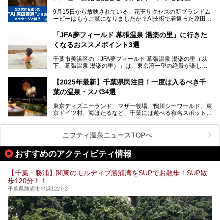
遂げています。
マル秘情報がたっぷり。ぜひチェックしてみてください！
9月15日から放映されている、花王サクセスの新ブランドム
───
本記事では、人気スーパー銭湯から絶景施設、コワーキング
ービーはもうご覧になりましたか？AI技術で若返った原田泰
提供元：SPA＆HOTEL舞浜ユーラシア【PR】
スペースや休憩スペースが充実した施設、子連れファミリー
造さんが登場して、“前を向くチカラに”というメッセージを
この記事はSPA＆HOTEL舞浜ユーラシアのPRレポート記事
向けの施設など、目的に合わせたおすすめの施設を紹介しま
伝えるムービーです。公開を記念して、スパメッツァおおた
です。
「JFA夢フィールド 幕張温泉 湯楽の里」に行きた
す。
か竜泉寺の湯にて体験イベントを開催。花王サクセスの製品
くなるおススメポイント3選
が無料で試せるチャンスです！
千葉県でスーパー銭湯選びに困った際は、ぜひ参考にしてく
───
ださい。
千葉市美浜区の「JFA夢フィールド 幕張温泉 湯楽の里（以
提供元：花王株式会社【PR】
下、幕張温泉 湯楽の里）」は、東京湾一望の絶景が楽しめ
この記事は花王株式会社商品のPRレポート記事です。
る日帰り温泉です。
設備も天然温泉の露天風呂、サウナ、岩盤浴のほか、高濃度
【2025年最新】千葉県民注目！一度は入るべき千
炭酸泉、海の見えるお休み処や食事処、展望抜群の屋上ま
葉の温泉・スパ34選
で、年代を問わずたっぷり楽しめます。
東京ディズニーランド、マザー牧場、鴨川シーワールド、東
今回は人気のこの施設の中でも、特におススメしたい3つの
京ドイツ村、海ほたるなど、千葉には遊べる有名スポットが
ポイントについて厳選してお届けします。読めばきっと、行
たくさん。そんな千葉県は温泉・スパもすごいんです！千葉
きたくなること間違いなし！
県で生まれ、千葉県で育ち、つい最近まで千葉在住だった私
がお勧めする、一度は入るべき千葉の温泉・スパ34選をま
ニフティ温泉ニュースTOPへ
とめました。
おすすめのアクティビティ情報
【千葉・勝浦】関東のモルディブ勝浦湾をSUPでお散歩！SUP散
歩120分！！
千葉県勝浦市串浜1227-2