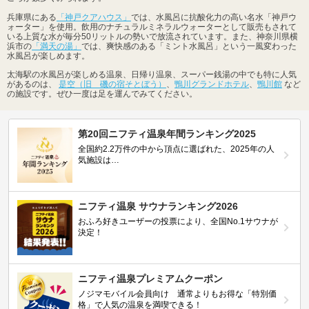
兵庫県にある
「神戸クアハウス」
では、水風呂に抗酸化力の高い名水「神戸ウ
ォーター」を使用。飲用のナチュラルミネラルウォーターとして販売もされて
いる上質な水が毎分50リットルの勢いで放流されています。また、神奈川県横
浜市の
「満天の湯」
では、爽快感のある「ミント水風呂」という一風変わった
水風呂が楽しめます。
太海駅の水風呂が楽しめる温泉、日帰り温泉、スーパー銭湯の中でも特に人気
があるのは、
是空（旧 磯の宿そとぼう）
、
鴨川グランドホテル
、
鴨川館
など
の施設です。ぜひ一度は足を運んでみてください。
第20回ニフティ温泉年間ランキング2025
全国約2.2万件の中から頂点に選ばれた、2025年の人
気施設は…
ニフティ温泉 サウナランキング2026
おふろ好きユーザーの投票により、全国No.1サウナが
決定！
ニフティ温泉プレミアムクーポン
ノジマモバイル会員向け 通常よりもお得な「特別価
格」で人気の温泉を満喫できる！