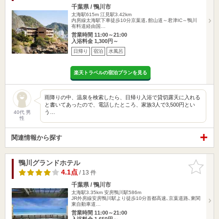
千葉県 / 鴨川市
太海駅615m
江見駅3.42km
内房線太海駅下車徒歩10分京葉道､館山道～君津IC～鴨川
有料道経由国…
営業時間 11:00～21:00
入浴料金 1,300円～
日帰り
宿泊
水風呂
楽天トラベルの宿泊プランを見る
雨降りの中、温泉を検索したら、日帰り入浴で貸切露天に入れる
と書いてあったので、電話したところ、家族3人で3,500円とい
う…
40代 男
性
関連情報から探す
鴨川グランドホテル
お気に入
りに追加
4.1点
/ 13 件
千葉県 / 鴨川市
太海駅3.35km
安房鴨川駅586m
JR外房線安房鴨川駅より徒歩10分首都高速､京葉道路､東関
東自動車道…
営業時間 11:00～21:00
入浴料金 1,650円～