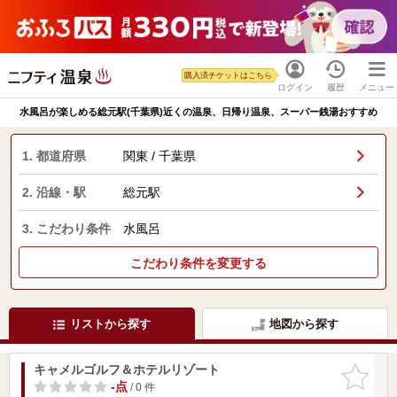
購入済チケットはこちら
ログイン
履歴
メニュー
水風呂が楽しめる総元駅(千葉県)近くの温泉、日帰り温泉、スーパー銭湯おすすめ
1. 都道府県
関東 / 千葉県
2. 沿線・駅
総元駅
3. こだわり条件
水風呂
こだわり条件を変更する
リストから探す
地図から探す
キャメルゴルフ＆ホテルリゾート
お気に入
りに追加
-点
/ 0 件