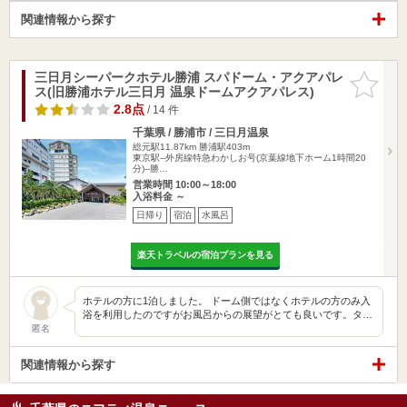
関連情報から探す
三日月シーパークホテル勝浦 スパドーム・アクアパレ
お気に入
ス(旧勝浦ホテル三日月 温泉ドームアクアパレス)
りに追加
2.8点
/ 14 件
千葉県 / 勝浦市 / 三日月温泉
総元駅11.87km
勝浦駅403m
東京駅--外房線特急わかしお号(京葉線地下ホーム1時間20
分)--勝…
営業時間 10:00～18:00
入浴料金 ～
日帰り
宿泊
水風呂
楽天トラベルの宿泊プランを見る
ホテルの方に1泊しました。 ドーム側ではなくホテルの方のみ入
浴を利用したのですがお風呂からの展望がとても良いです。タ…
匿名
関連情報から探す