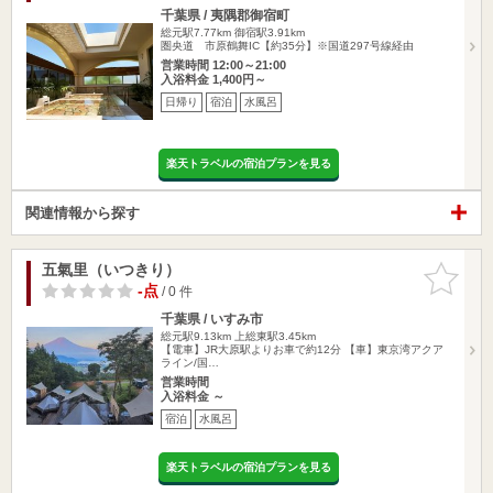
千葉県 / 夷隅郡御宿町
総元駅7.77km
御宿駅3.91km
圏央道 市原鶴舞IC【約35分】※国道297号線経由
営業時間 12:00～21:00
入浴料金 1,400円～
日帰り
宿泊
水風呂
楽天トラベルの宿泊プランを見る
関連情報から探す
五氣里（いつきり）
お気に入
りに追加
-点
/ 0 件
千葉県 / いすみ市
総元駅9.13km
上総東駅3.45km
【電車】JR大原駅よりお車で約12分 【車】東京湾アクア
ライン/国…
営業時間
入浴料金 ～
宿泊
水風呂
楽天トラベルの宿泊プランを見る