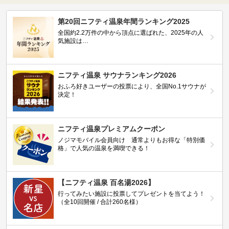
第20回ニフティ温泉年間ランキング2025
全国約2.2万件の中から頂点に選ばれた、2025年の人
気施設は…
ニフティ温泉 サウナランキング2026
おふろ好きユーザーの投票により、全国No.1サウナが
決定！
ニフティ温泉プレミアムクーポン
ノジマモバイル会員向け 通常よりもお得な「特別価
格」で人気の温泉を満喫できる！
【ニフティ温泉 百名湯2026】
行ってみたい施設に投票してプレゼントを当てよう！
（全10回開催 / 合計260名様）