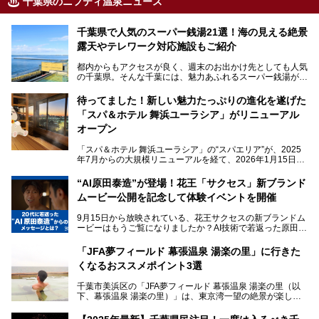
千葉県のニフティ温泉ニュース
千葉県で人気のスーパー銭湯21選！海の見える絶景
露天やテレワーク対応施設もご紹介
都内からもアクセスが良く、週末のお出かけ先としても人気
の千葉県。そんな千葉には、魅力あふれるスーパー銭湯がた
くさんあります。
待ってました！新しい魅力たっぷりの進化を遂げた
「サウナでしっかりととのいたい」「海が見える絶景で非日
「スパ＆ホテル 舞浜ユーラシア」がリニューアル
常を味わいたい」「子連れでも気兼ねなく1日過ごした
い」。
オープン
そんな多様なニーズに応える施設が揃っているため、その日
「スパ＆ホテル 舞浜ユーラシア」の“スパエリア”が、2025
の目的に合った施設がきっと見つかるはずです。
年7月からの大規模リニューアルを経て、2026年1月15日
（木）に再オープン！
さらに最近では、24時間営業で深夜まで滞在できる施設
“AI原田泰造”が登場！花王「サクセス」新ブランド
や、テレワーク・コワーキングスペースを備えた仕事もでき
新設エリアや生まれ変わった浴場・サウナの魅力を、人気キ
るスパも増えており、ただの入浴施設にとどまらない進化を
ムービー公開を記念して体験イベントを開催
ャラクター「ユーラシわん」と一緒にご紹介します。必見の
遂げています。
マル秘情報がたっぷり。ぜひチェックしてみてください！
9月15日から放映されている、花王サクセスの新ブランドム
───
本記事では、人気スーパー銭湯から絶景施設、コワーキング
ービーはもうご覧になりましたか？AI技術で若返った原田泰
提供元：SPA＆HOTEL舞浜ユーラシア【PR】
スペースや休憩スペースが充実した施設、子連れファミリー
造さんが登場して、“前を向くチカラに”というメッセージを
この記事はSPA＆HOTEL舞浜ユーラシアのPRレポート記事
向けの施設など、目的に合わせたおすすめの施設を紹介しま
伝えるムービーです。公開を記念して、スパメッツァおおた
です。
「JFA夢フィールド 幕張温泉 湯楽の里」に行きた
す。
か竜泉寺の湯にて体験イベントを開催。花王サクセスの製品
くなるおススメポイント3選
が無料で試せるチャンスです！
千葉県でスーパー銭湯選びに困った際は、ぜひ参考にしてく
───
ださい。
千葉市美浜区の「JFA夢フィールド 幕張温泉 湯楽の里（以
提供元：花王株式会社【PR】
下、幕張温泉 湯楽の里）」は、東京湾一望の絶景が楽しめ
この記事は花王株式会社商品のPRレポート記事です。
る日帰り温泉です。
設備も天然温泉の露天風呂、サウナ、岩盤浴のほか、高濃度