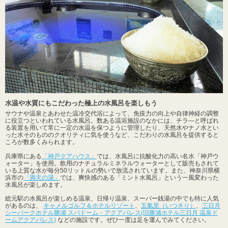
水温や水質にもこだわった極上の水風呂を楽しもう
サウナや温泉とあわせた温冷交代浴によって、免疫力の向上や自律神経の調整
に役立つといわれている水風呂。数ある温浴施設のなかには、チラ―と呼ばれ
る装置を用いて常に一定の水温を保つように管理したり、天然水やナノ水とい
った水そのもののクオリティに気を使うなど、こだわりの水風呂を提供すると
ころが数多くみられます。
兵庫県にある
「神戸クアハウス」
では、水風呂に抗酸化力の高い名水「神戸ウ
ォーター」を使用。飲用のナチュラルミネラルウォーターとして販売もされて
いる上質な水が毎分50リットルの勢いで放流されています。また、神奈川県横
浜市の
「満天の湯」
では、爽快感のある「ミント水風呂」という一風変わった
水風呂が楽しめます。
総元駅の水風呂が楽しめる温泉、日帰り温泉、スーパー銭湯の中でも特に人気
があるのは、
キャメルゴルフ＆ホテルリゾート
、
五氣里（いつきり）
、
三日月
シーパークホテル勝浦 スパドーム・アクアパレス(旧勝浦ホテル三日月 温泉ド
ームアクアパレス)
などの施設です。ぜひ一度は足を運んでみてください。