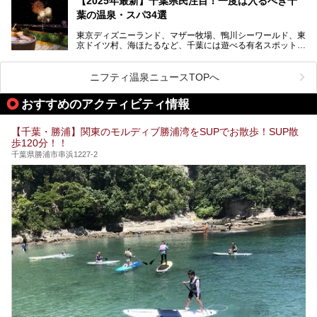
【2025年最新】千葉県民注目！一度は入るべき千
炭酸泉、海の見えるお休み処や食事処、展望抜群の屋上ま
葉の温泉・スパ34選
で、年代を問わずたっぷり楽しめます。
東京ディズニーランド、マザー牧場、鴨川シーワールド、東
今回は人気のこの施設の中でも、特におススメしたい3つの
京ドイツ村、海ほたるなど、千葉には遊べる有名スポットが
ポイントについて厳選してお届けします。読めばきっと、行
たくさん。そんな千葉県は温泉・スパもすごいんです！千葉
きたくなること間違いなし！
県で生まれ、千葉県で育ち、つい最近まで千葉在住だった私
がお勧めする、一度は入るべき千葉の温泉・スパ34選をま
ニフティ温泉ニュースTOPへ
とめました。
おすすめのアクティビティ情報
【千葉・勝浦】関東のモルディブ勝浦湾をSUPでお散歩！SUP散
歩120分！！
千葉県勝浦市串浜1227-2