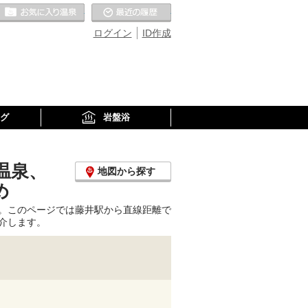
お気に入りの温泉
最近の履歴
ログイン
ID作成
グ
岩盤浴
温泉、
地図から探す
め
。このページでは藤井駅から直線距離で
介します。