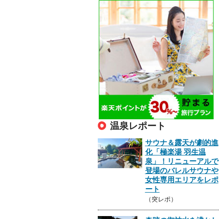
温泉レポート
サウナ＆露天が劇的進
化「極楽湯 羽生温
泉」！リニューアルで
登場のバレルサウナや
女性専用エリアをレポ
ート
（突レポ）