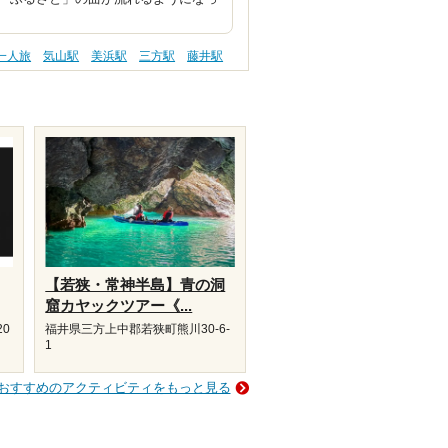
一人旅
気山駅
美浜駅
三方駅
藤井駅
【若狭・常神半島】青の洞
窟カヤックツアー《...
20
福井県三方上中郡若狭町熊川30-6-
1
おすすめのアクティビティをもっと見る