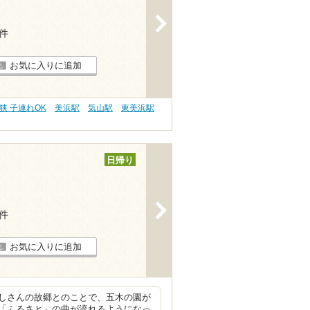
>
3件
お気に入りに追加
狭 子連れOK
美浜駅
気山駅
東美浜駅
日帰り
>
1件
お気に入りに追加
しさんの故郷とのことで、五木の園が
「ふるさと」の曲が流れるようになっ