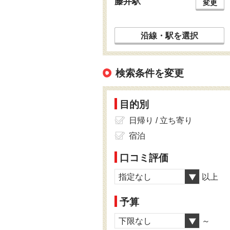
藤井駅
変更
沿線・駅を選択
検索条件を変更
目的別
日帰り / 立ち寄り
宿泊
口コミ評価
指定なし
以上
予算
下限なし
～