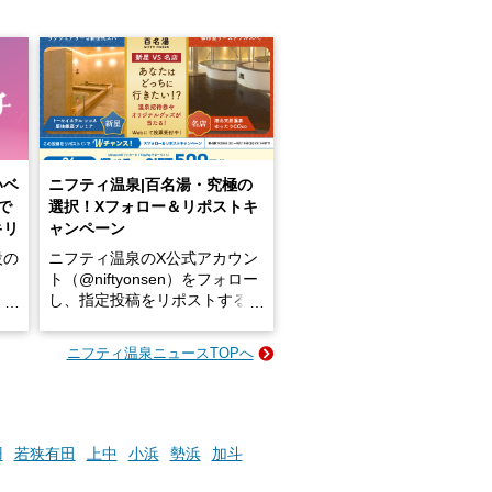
いベ
ニフティ温泉|百名湯・究極の
で
選択！Xフォロー＆リポストキ
キリ
ャンペーン
設の
ニフティ温泉のX公式アカウン
ト（@niftyonsen）をフォロー
し、指定投稿をリポストする
占い
と、抽選で各回26（ふろ）名
な
様（合計260名様）に選べるe-
ニフティ温泉ニュースTOPへ
ン
GIFT500円分をプレゼントい
たします。
楽し
ふろ
羽
若狭有田
上中
小浜
勢浜
加斗