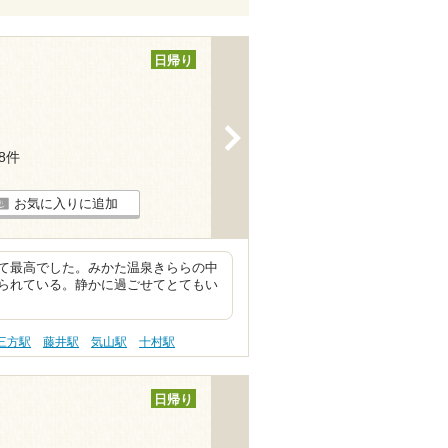
日帰り
>
28件
お気に入りに追加
て最高でした。みかた温泉きららの中
られている。静かに過ごせてとてもい
三方駅
藤井駅
気山駅
十村駅
日帰り