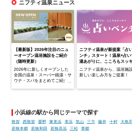
ニフティ温泉ニュース
【最新版】2026年注目のニュ
ニフティ温泉が新提案「占
ーオープン温浴施設をご紹介
ンチ」スタート！温泉×占い
（随時更新）
湯あがりに、こころもスッ
2026年に新しくオープンした
ニフティ温泉から、温浴施
全国の温泉・スーパー銭湯・サ
新しい楽しみ方をご提案！
ウナ・スパをまとめてご紹介！
※随時更新しています
温泉で体を癒したあとに、
でこころもスッキリ──そん
天然温泉や露天風呂、注目のサ
新体験が楽しめる「占いベ
ウナなど、こだわりの魅力がつ
チ」を展開中♨
まったスポットが続々登場して
小浜線の駅から同じテーマで探す
います。
手相やタロットなど気軽に
現地取材記事もあわせて紹介し
める占いで、“ととのう”お
敦賀
西敦賀
粟野
東美浜
美浜
気山
三方
藤井
十村
大鳥
ていますので、気になる施設は
時間を、もっと特別に。
若狭本郷
若狭和田
若狭高浜
三松
青郷
ぜひチェックして次のおでかけ