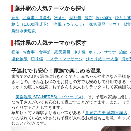
先の参考にしてみてください
藤井駅の人気テーマから探す
ね。
宿泊
お食事・食事処
冷え性
切り傷
旅館
塩化物泉
ひとり
格安（1,000円以下）
痛風（つうふう）
家族風呂
サウナ
貸
炭酸水素塩泉
福井県の人気テーマから探す
宿泊
お食事・食事処
露天風呂
冷え性
ホテル
サウナ
旅館
塩化物泉
切り傷
エステ・マッサージ
ひとり旅・一人旅
海が
子連れでも安心！家族で楽しめる温泉
家族でのんびり温泉に行きたくても、赤ちゃんや小さなお子様を
きいもの。そんなお悩みをお持ちの方でも安心して利用できる、
っかくの癒しの温泉、お子さんも大人もリラックスして家族団ら
「
美楽温泉 SPA-HERBS(スパハーブス)
」は、子連れ家族に嬉し
なお子さんがいても安心して過ごすことができます。また、リラ
ったりすることもできます。
草加駅・竹ノ塚駅より送迎バスがある「
竜泉寺の湯 草加谷塚店
」
つの取れていない小さなお子様が入れるお風呂もご用意。キッズ
むことができます。