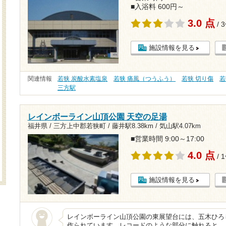
■入浴料 600円～
3.0 点
/ 
施設情報を見る
関連情報
若狭 炭酸水素塩泉
若狭 痛風（つうふう）
若狭 切り傷
若
三方駅
レインボーライン山頂公園 天空の足湯
福井県 / 三方上中郡若狭町 /
藤井駅8.38km
/
気山駅4.07km
■営業時間 9:00～17:00
4.0 点
/ 
施設情報を見る
レインボーライン山頂公園の東展望台には、五木ひろ
作られています。レコードのような部分に触れると、