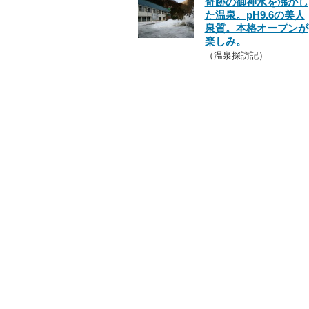
奇跡の御神水を沸かし
た温泉。pH9.6の美人
泉質。本格オープンが
楽しみ。
（温泉探訪記）