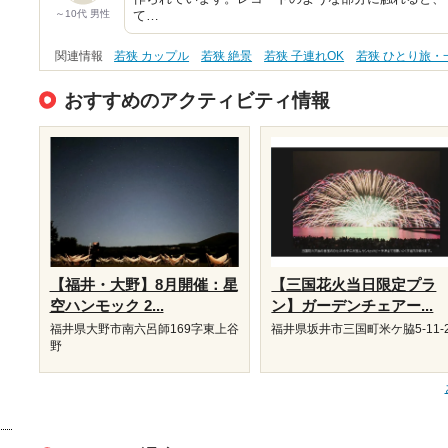
～10代 男性
て…
関連情報
若狭 カップル
若狭 絶景
若狭 子連れOK
若狭 ひとり旅・
おすすめのアクティビティ情報
【福井・大野】8月開催：星
【三国花火当日限定プラ
空ハンモック 2...
ン】ガーデンチェアー...
福井県大野市南六呂師169字東上谷
福井県坂井市三国町米ケ脇5-11-
野