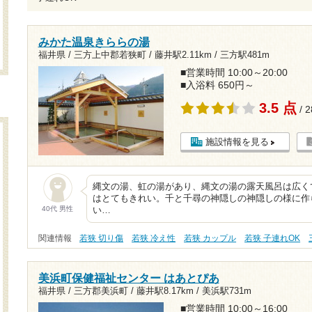
みかた温泉きららの湯
福井県 / 三方上中郡若狭町 /
藤井駅2.11km
/
三方駅481m
■営業時間 10:00～20:00
■入浴料 650円～
3.5 点
/ 
施設情報を見る
縄文の湯、虹の湯があり、縄文の湯の露天風呂は広く
はとてもきれい。千と千尋の神隠しの神隠しの様に作
40代 男性
い…
関連情報
若狭 切り傷
若狭 冷え性
若狭 カップル
若狭 子連れOK
美浜町保健福祉センター はあとぴあ
福井県 / 三方郡美浜町 /
藤井駅8.17km
/
美浜駅731m
■営業時間 10:00～16:00