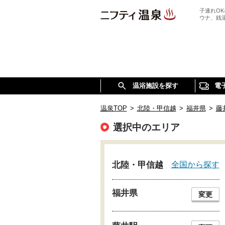
子連れO
ウナ、銭
温浴施設を探す
電
温泉TOP
>
北陸・甲信越
>
福井県
>
藤
選択中のエリア
全国から探す
北陸・甲信越
福井県
変更