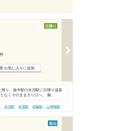
日帰り
>
1件
お気に入りに追加
た帰り、途中駅の水沼駅に日帰り温泉
となくそのまま入り口へ。 施…
性
水沼駅
本宿駅
花輪駅
上神梅駅
宿泊