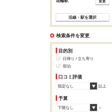
花輪駅
変更
沿線・駅を選択
検索条件を変更
目的別
日帰り / 立ち寄り
宿泊
口コミ評価
指定なし
以上
予算
下限なし
～