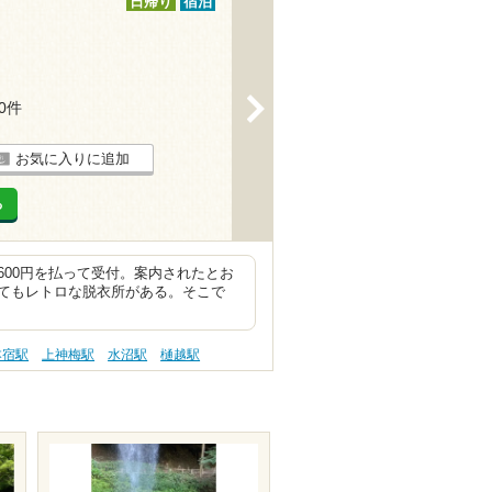
日帰り
宿泊
>
10件
お気に入りに追加
る
00円を払って受付。案内されたとお
てもレトロな脱衣所がある。そこで
本宿駅
上神梅駅
水沼駅
樋越駅