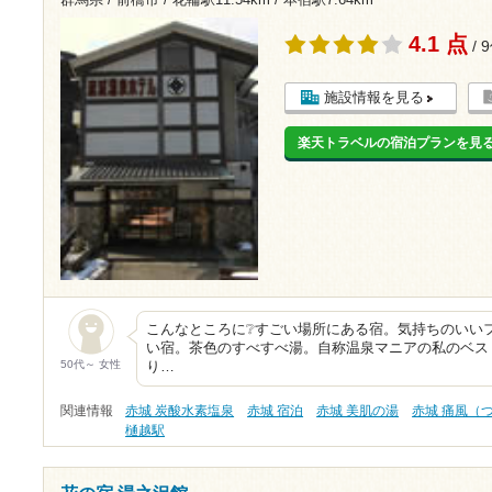
4.1 点
/ 
施設情報を見る
楽天トラベルの宿泊プランを見
こんなところに❔すごい場所にある宿。気持ちのいい
い宿。茶色のすべすべ湯。自称温泉マニアの私のベス
50代～ 女性
り…
関連情報
赤城 炭酸水素塩泉
赤城 宿泊
赤城 美肌の湯
赤城 痛風（
樋越駅