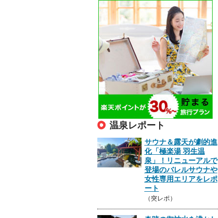
温泉レポート
サウナ＆露天が劇的進
化「極楽湯 羽生温
泉」！リニューアルで
登場のバレルサウナや
女性専用エリアをレポ
ート
（突レポ）