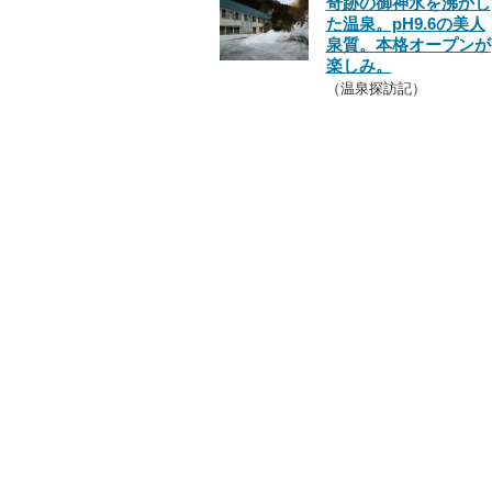
奇跡の御神水を沸かし
た温泉。pH9.6の美人
泉質。本格オープンが
楽しみ。
（温泉探訪記）