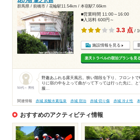
花の宿 湯之沢館
群馬県 / 前橋市 /
花輪駅11.54km
/
本宿駅7.66km
■営業時間 11:00～16:00
■入浴料 600円～
3.3 点
/ 
施設情報を見る
楽天トラベルの宿泊プランを見
野趣あふれる露天風呂。狭い階段を下り、フロントで6
りに宿の中を上って曲がって下っては行った先に、と
50代～ 男性
服…
関連情報
赤城 炭酸水素塩泉
赤城 宿泊
赤城 切り傷
赤城 冷え性
おすすめのアクティビティ情報