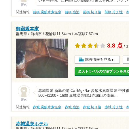
いる一軒宿。江戸時代の旅籠の雰囲気を再現したとい
匿名
関連情報
前橋 炭酸水素塩泉
前橋 宿泊
前橋 切り傷
前橋 冷え性
御宿総本家
群馬県 / 前橋市 /
花輪駅11.54km
/
本宿駅7.67km
3.8 点
/ 
施設情報を見る
楽天トラベルの宿泊プランを見
赤城温泉 新島の湯 Ca･Mg･Na･炭酸水素塩温泉 中性低張性
500円1100～1600 赤城温泉郷は赤城山の南面…
匿名
関連情報
赤城 炭酸水素塩泉
赤城 宿泊
赤城 切り傷
赤城 冷え性
赤城温泉ホテル
群馬県 / 前橋市 /
花輪駅11.54km
/
本宿駅7.64km