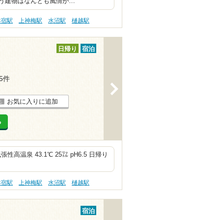
う建物はなんとも風情が…
本宿駅
上神梅駅
水沼駅
樋越駅
日帰り
宿泊
15件
>
お気に入りに追加
る
高温泉 43.1℃ 25㍑ pH6.5 日帰り
本宿駅
上神梅駅
水沼駅
樋越駅
宿泊