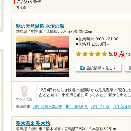
こだわり条件
切り傷
駅の天然温泉 水沼の湯
群馬県 / 桐生市 /
花輪駅3.58km
/
水沼駅25m
■営業時間 9:00～21:00
■入浴料 1,350円～
5.0 点
/ 
施設情報を見る
12月4日わたらせ鉄道の通洞駅から足尾温泉で宿泊し
あると知り、東京帰る前に寄ってみた。 駅から出るこ
50代～ 女性
関連情報
桐生 炭酸水素塩泉
桐生 塩化物泉
桐生 切り傷
桐生 冷え
梨木温泉 梨木館
群馬県 / 桐生市 / 梨木温泉 /
花輪駅7.54km
/
本宿駅3.18km