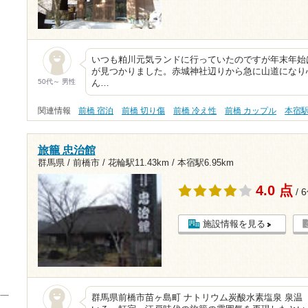
いつも粕川元気ランドに行っていたのですが年末年始
が見つかりました。赤城神社辺りから急に山道になり
50代～ 男性
ん…
関連情報
前橋 宿泊
前橋 切り傷
前橋 冷え性
前橋 カップル
本宿
旅籠 忠治館
群馬県 / 前橋市 /
花輪駅11.43km
/
本宿駅6.95km
4.0 点
/ 
施設情報を見る
群馬県前橋市苗ヶ島町 ナトリウム炭酸水素塩泉 泉温