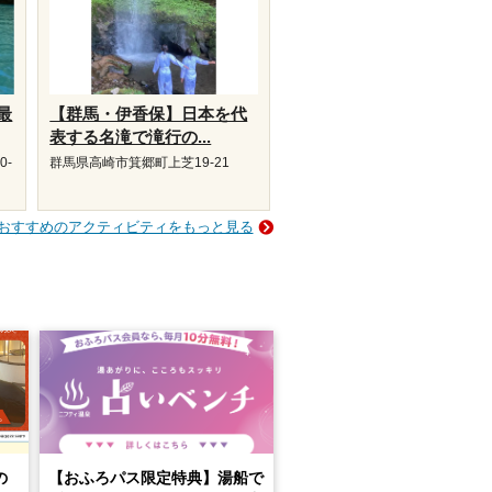
最
【群馬・伊香保】日本を代
表する名滝で滝行の...
0-
群馬県高崎市箕郷町上芝19-21
おすすめのアクティビティをもっと見る
の
【おふろパス限定特典】湯船で