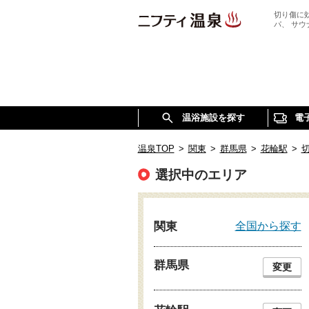
切り傷に
パ、 サ
温浴施設を探す
電
温泉TOP
>
関東
>
群馬県
>
花輪駅
>
選択中のエリア
全国から探す
関東
群馬県
変更