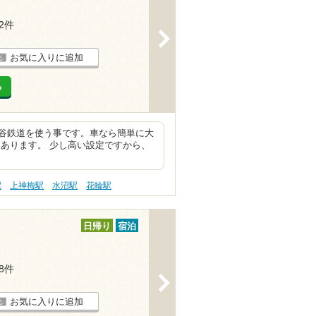
12件
>
お気に入りに追加
る
谷鉄道を使う事です。車なら簡単に大
あります。 少し高い設定ですから、
駅
上神梅駅
水沼駅
花輪駅
日帰り
宿泊
18件
>
お気に入りに追加