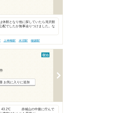
は休館となり他に探していたら滝沢館
心配でしたか無事辿りつけました。な
駅
上神梅駅
水沼駅
樋越駅
宿泊
6件
>
お気に入りに追加
 43.2℃ 赤城山の中腹に佇んで