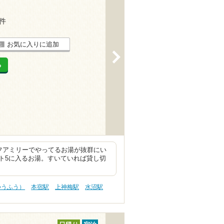
9件
お気に入りに追加
>
る
フアミリーでやってるお湯が抜群にい
ト5に入るお湯。すいていれば貸し切
つうふう）
本宿駅
上神梅駅
水沼駅