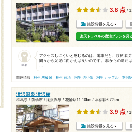
3.8 点
/ 
施設情報を見る
楽天トラベルの宿泊プランを見
アクセスしにくいと感じるのは、電車だと、渡良瀬渓
間々から足尾に向かえば良いのです。 駅からの送迎は
匿名
…
関連情報
桐生 炭酸泉
桐生 宿泊
桐生 切り傷
桐生 カップル
本宿
滝沢温泉 滝沢館
群馬県 / 前橋市 / 滝沢温泉 /
花輪駅11.10km
/
本宿駅6.72km
3.9 点
/ 
施設情報を見る