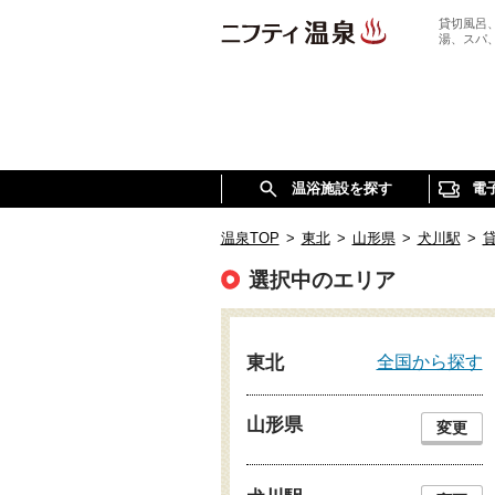
貸切風呂
湯、スパ
温浴施設を探す
電
温泉TOP
>
東北
>
山形県
>
犬川駅
>
選択中のエリア
全国から探す
東北
山形県
変更