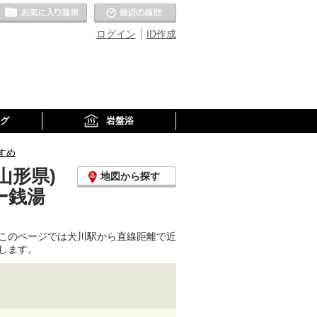
お気に入りの温泉
最近の履歴
ログイン
ID作成
グ
岩盤浴
すめ
山形県)
地図から探す
ー銭湯
このページでは犬川駅から直線距離で近
します。