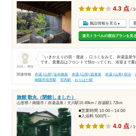
4.3 点
/ 
施設情報を見る
楽天トラベルの宿泊プランを見
「いきかえりの宿・瀧波 」口コミをみて、赤湯温泉午
です。貴重品はフロントで預かってくれ、浴室まで案
50代～ 男性
関連情報
赤湯 (山形) 塩化物泉
赤湯 (山形) 硫黄泉
赤湯 (山形) 宿泊
南陽市役所駅
宮内駅
おりはた駅
旅館 歌丸（閉館しました）
山形県 / 南陽市 / 赤湯温泉 /
犬川駅10.49km
/
赤湯駅1.72km
■営業時間 10:00～14:00
■入浴料 500円～
4.0 点
/ 