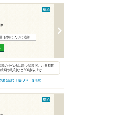
宿泊
1件
>
お気に入りに追加
る
温泉の中心地に建つ温泉宿。お盆期間
絵画や彫刻など300点以上が…
赤湯 (山形) 子連れOK
赤湯駅
宿泊