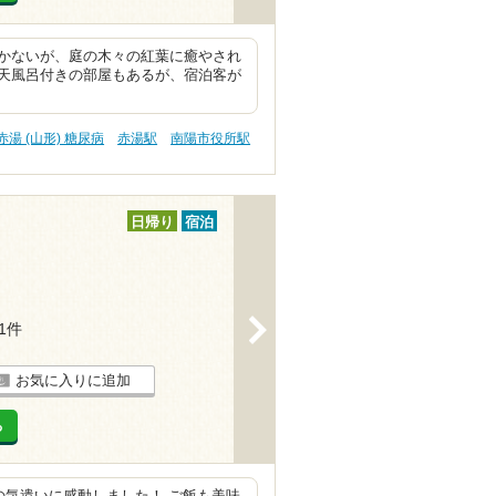
かないが、庭の木々の紅葉に癒やされ
天風呂付きの部屋もあるが、宿泊客が
赤湯 (山形) 糖尿病
赤湯駅
南陽市役所駅
日帰り
宿泊
>
11件
お気に入りに追加
る