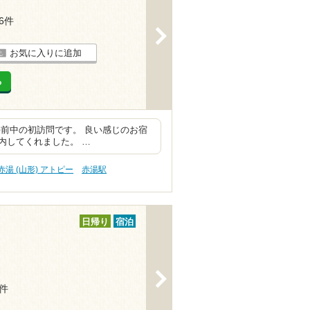
16件
>
お気に入りに追加
る
前中の初訪問です。 良い感じのお宿
内してくれました。 …
赤湯 (山形) アトピー
赤湯駅
日帰り
宿泊
>
1件