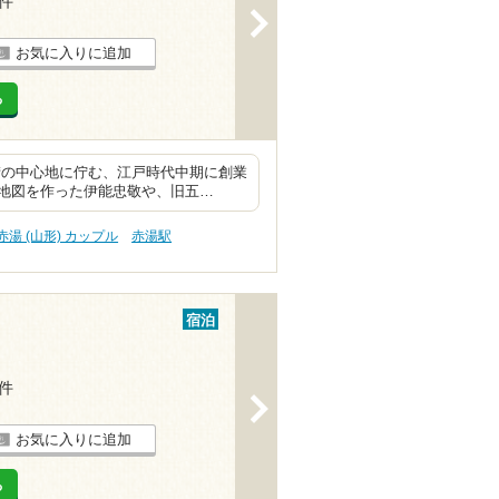
1件
>
お気に入りに追加
る
街の中心地に佇む、江戸時代中期に創業
地図を作った伊能忠敬や、旧五…
赤湯 (山形) カップル
赤湯駅
宿泊
1件
>
お気に入りに追加
る