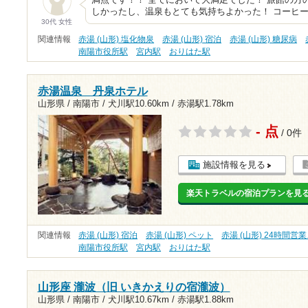
満点です！！ 全てにおいて大満足でした！ 旅館の方
しかったし、温泉もとても気持ちよかった！ コーヒ
30代 女性
関連情報
赤湯 (山形) 塩化物泉
赤湯 (山形) 宿泊
赤湯 (山形) 糖尿病
南陽市役所駅
宮内駅
おりはた駅
赤湯温泉 丹泉ホテル
山形県 / 南陽市 /
犬川駅10.60km
/
赤湯駅1.78km
- 点
/ 0件
施設情報を見る
楽天トラベルの宿泊プランを見
関連情報
赤湯 (山形) 宿泊
赤湯 (山形) ペット
赤湯 (山形) 24時間営
南陽市役所駅
宮内駅
おりはた駅
山形座 瀧波（旧 いきかえりの宿瀧波）
山形県 / 南陽市 /
犬川駅10.67km
/
赤湯駅1.88km