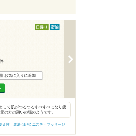
日帰り
宿泊
>
4件
お気に入りに追加
る
として肌がつるつるすべすべになり疲
地元の方の憩いの場のようです。
 冷え性
赤湯 (山形) エステ・マッサージ