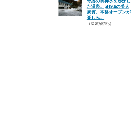
奇跡の御神水を沸かし
た温泉。pH9.6の美人
泉質。本格オープンが
楽しみ。
（温泉探訪記）