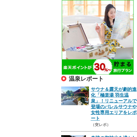
温泉レポート
サウナ＆露天が劇的進
化「極楽湯 羽生温
泉」！リニューアルで
登場のバレルサウナや
女性専用エリアをレポ
ート
（突レポ）