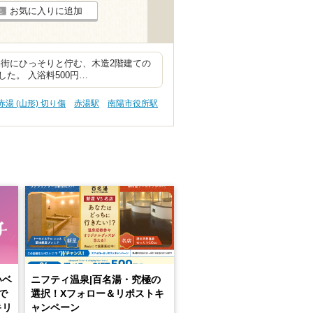
お気に入りに追加
宅街にひっそりと佇む、木造2階建ての
た。 入浴料500円…
赤湯 (山形) 切り傷
赤湯駅
南陽市役所駅
いベ
ニフティ温泉|百名湯・究極の
で
選択！Xフォロー＆リポストキ
キリ
ャンペーン