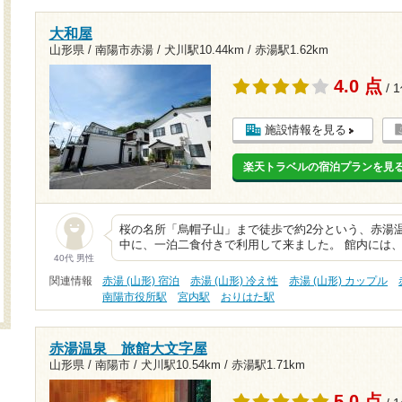
大和屋
山形県 / 南陽市赤湯 /
犬川駅10.44km
/
赤湯駅1.62km
4.0 点
/ 
施設情報を見る
楽天トラベルの宿泊プランを見
桜の名所「烏帽子山」まで徒歩で約2分という、赤湯
中に、一泊二食付きで利用して来ました。 館内には、
40代 男性
関連情報
赤湯 (山形) 宿泊
赤湯 (山形) 冷え性
赤湯 (山形) カップル
南陽市役所駅
宮内駅
おりはた駅
赤湯温泉 旅館大文字屋
山形県 / 南陽市 /
犬川駅10.54km
/
赤湯駅1.71km
5.0 点