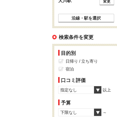
犬川駅
変更
沿線・駅を選択
検索条件を変更
目的別
日帰り / 立ち寄り
宿泊
口コミ評価
指定なし
以上
予算
下限なし
～