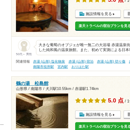
/ 
施設情報を見る
楽天トラベルの宿泊プランを見
大きな葡萄のオブジェが唯一無二の大浴場 赤湯温泉
した純和風の温泉旅館。また、初めて実測による日本
50代～ 男性
関連情報
赤湯 (山形) 塩化物泉
赤湯 (山形) 宿泊
赤湯 (山形) 切り傷
南陽市役所駅
宮内駅
おりはた駅
鶴の湯 松島館
山形県 / 南陽市 /
犬川駅10.55km
/
赤湯駅1.74km
5.0 点
/ 
施設情報を見る
楽天トラベルの宿泊プランを見