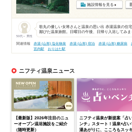
施設情報を見る
歌丸の優しい女将さんと温泉の思い出 赤湯温泉の住
鄙びた温泉旅館。日曜日の午後、日帰り入浴してみまし
50代～ 男性
関連情報
赤湯 (山形) 塩化物泉
赤湯 (山形) 宿泊
赤湯 (山形) 糖尿病
宮内駅
おりはた駅
ニフティ温泉ニュース
【最新版】2026年注目のニュ
ニフティ温泉が新提案「占
ーオープン温浴施設をご紹介
ンチ」スタート！温泉×占い
（随時更新）
湯あがりに、こころもスッ