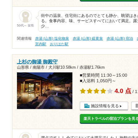
街中の温泉、住宅街にあるのでとても静か、眺望はき
る。食事内容、味、サービスすべてにおいて満足。露
50代～ 女性
少…
関連情報
赤湯 (山形) 塩化物泉
赤湯 (山形) 硫黄泉
赤湯 (山形) 宿泊
宮内駅
おりはた駅
上杉の御湯 御殿守
山形県 / 南陽市 /
犬川駅10.58km
/
赤湯駅1.76km
■営業時間 11:30～15:00
■入浴料 1,050円～
4.0 点
/ 
施設情報を見る
楽天トラベルの宿泊プランを見