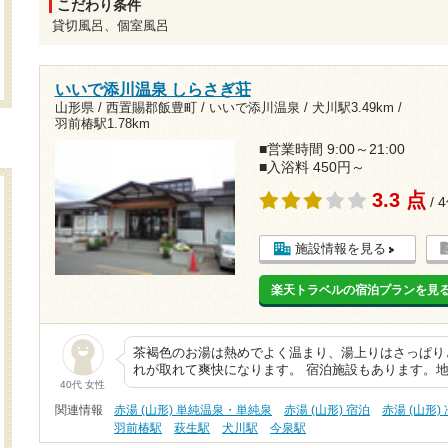
こだわり条件
貸切風呂、個室風呂
いいで添川温泉 しらさぎ荘
山形県 / 西置賜郡飯豊町 / いいで添川温泉 /
犬川駅3.49km
/
羽前椿駅1.78km
■営業時間 9:00～21:00
■入浴料 450円～
3.3 点
/ 
施設情報を見る
楽天トラベルの宿泊プランを見
茶褐色のお湯は熱めでよく温まり、湯上りはさっぱり
れが取れて爽快になります。 宿泊施設もあります。
40代 女性
関連情報
赤湯 (山形) 単純温泉・単純泉
赤湯 (山形) 宿泊
赤湯 (山形)
羽前椿駅
萩生駅
犬川駅
今泉駅