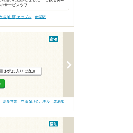
の気遣いに感動しました！ ご飯も美味
ーのサービスやワ…
赤湯 (山形) カップル
赤湯駅
宿泊
>
お気に入りに追加
る
業、深夜営業
赤湯 (山形) ホテル
赤湯駅
宿泊