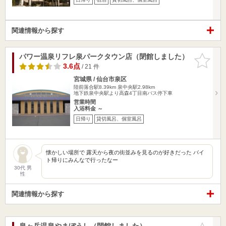
関連情報から探す
パワー温泉リフレ泉パークタウン店（閉館しました）
お気に入
りに追加
3.6点
/ 21 件
宮城県 / 仙台市泉区
陸前落合駅8.39km
泉中央駅2.98km
地下鉄泉中央駅より高森4丁目南バス停下車
営業時間
入浴料金 ～
日帰り
貸切風呂、個室風呂
懐かしい場所で 露天から夜の街並みを見るのが好きだった バイ
ト帰りにみんなで行ったなー
30代 男
性
関連情報から探す
泉ヶ岳温泉やまぼうし（閉館しました）
お気に入