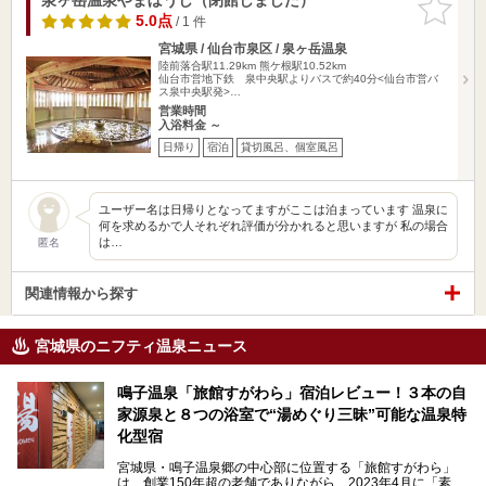
りに追加
5.0点
/ 1 件
宮城県 / 仙台市泉区 / 泉ヶ岳温泉
陸前落合駅11.29km
熊ケ根駅10.52km
仙台市営地下鉄 泉中央駅よりバスで約40分<仙台市営バ
ス泉中央駅発>…
営業時間
入浴料金 ～
日帰り
宿泊
貸切風呂、個室風呂
ユーザー名は日帰りとなってますがここは泊まっています 温泉に
何を求めるかで人それぞれ評価が分かれると思いますが 私の場合
は…
匿名
関連情報から探す
宮城県のニフティ温泉ニュース
鳴子温泉「旅館すがわら」宿泊レビュー！３本の自
家源泉と８つの浴室で“湯めぐり三昧”可能な温泉特
化型宿
宮城県・鳴子温泉郷の中心部に位置する「旅館すがわら」
は、創業150年超の老舗でありながら、2023年4月に「素泊