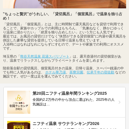
"ちょっと贅沢"がうれしい、「貸切風呂」「個室風呂」で温泉を独り占
め！
「貸切風呂」「個室風呂」とは、主に時間制で露天風呂などを貸切で利用でき
ることで、家族やカップルでの利用はもちろん、「気兼ねなく、静かにゆっく
り温泉に浸かりたい」「絶景を独り占めしたい」という方にも人気です。
最近では、お風呂の貸切だけでなく"休憩ができる貸切個室"に内湯や露天風呂を
併設した豪華な貸切を提供している日帰り温泉も増えています。
入浴時にはなればなれにならずにすむので、デートや家族での利用にオススメ
です。
埼玉県の「
熊谷天然温泉 花湯スパリゾート
」は、露天壺湯付の貸切個室があ
り、温泉でリラックスしながらプライベートタイムを楽しめます。
陸前落合駅の貸切風呂、個室風呂付きの温泉、日帰り温泉、スーパー銭湯の中
でも特に人気があるのは、
ホテル華乃湯
、
茶寮宗園
、
伝承千年の宿佐勘
などの
施設です。ぜひ一度は足を運んでみてください。
第20回ニフティ温泉年間ランキング2025
全国約2.2万件の中から頂点に選ばれた、2025年の人
気施設は…
ニフティ温泉 サウナランキング2026