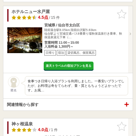
ホテルニュー水戸屋
お気に入
りに追加
4.5点
/ 15 件
宮城県 / 仙台市太白区
陸前落合駅8.05km
陸前白沢駅5.83km
仙台駅より宮城交通バス8番乗り場秋保温泉行き乗車、秋
保温泉湯元下車（…
営業時間 11:00～15:00
入浴料金 1,300円～
日帰り
宿泊
貸切風呂、個室風呂
楽天トラベルの宿泊プランを見る
食事つき日帰り入浴プランを利用しました。一番安いプランでし
たが、お料理は奇をてらわず、量・質ともちょうどよかったで
す。お風…
匿名
関連情報から探す
神ヶ根温泉
お気に入
りに追加
4.0点
/ 1 件