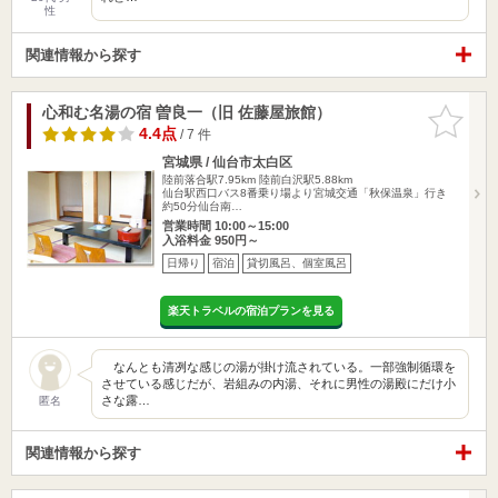
性
関連情報から探す
心和む名湯の宿 曽良一（旧 佐藤屋旅館）
お気に入
りに追加
4.4点
/ 7 件
宮城県 / 仙台市太白区
陸前落合駅7.95km
陸前白沢駅5.88km
仙台駅西口バス8番乗り場より宮城交通「秋保温泉」行き
約50分仙台南…
営業時間 10:00～15:00
入浴料金 950円～
日帰り
宿泊
貸切風呂、個室風呂
楽天トラベルの宿泊プランを見る
なんとも清冽な感じの湯が掛け流されている。一部強制循環を
させている感じだが、岩組みの内湯、それに男性の湯殿にだけ小
さな露…
匿名
関連情報から探す