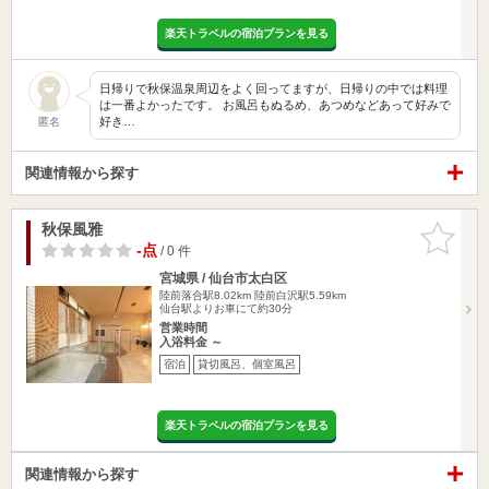
楽天トラベルの宿泊プランを見る
日帰りで秋保温泉周辺をよく回ってますが、日帰りの中では料理
は一番よかったです。 お風呂もぬるめ、あつめなどあって好みで
好き…
匿名
関連情報から探す
秋保風雅
お気に入
りに追加
-点
/ 0 件
宮城県 / 仙台市太白区
陸前落合駅8.02km
陸前白沢駅5.59km
仙台駅よりお車にて約30分
営業時間
入浴料金 ～
宿泊
貸切風呂、個室風呂
楽天トラベルの宿泊プランを見る
関連情報から探す