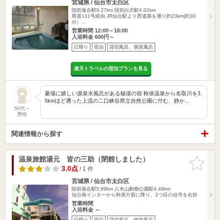
宮城県 / 仙台市太白区
陸前落合駅9.27km
陸前白沢駅4.02km
県道131号経由 JR仙台駅より西道路を通り約23km(約30
分）…
営業時間 12:00～18:00
入浴料金 600円～
日帰り
宿泊
貸切風呂、個室風呂
楽天トラベルの宿泊プランを見る
夏場に嬉しい源泉水風呂がある秘湯の宿 秋保温泉から名取川を3.
5kmほど遡った上流の二口峡谷県立自然公園に佇む、静か…
50代～
男性
関連情報から探す
温泉旅館湯元 皆の三助（閉館しました）
お気に入
りに追加
3.0点
/ 1 件
宮城県 / 仙台市太白区
陸前落合駅5.99km
八木山動物公園駅4.48km
仙台南インターから秋保方面に降り、2つ目の信号を右折
営業時間
入浴料金 ～
日帰り
宿泊
貸切風呂、個室風呂