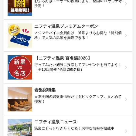
おふろ好きユーザーの投票により、全国No.1サウナが
決定！
ニフティ温泉プレミアムクーポン
ノジマモバイル会員向け 通常よりもお得な「特別価
格」で人気の温泉を満喫できる！
【ニフティ温泉 百名湯2026】
行ってみたい施設に投票してプレゼントを当てよう！
（全10回開催 / 合計260名様）
岩盤浴特集
日本全国の岩盤浴情報だけをピックアップ。まとめて
検索！
ニフティ温泉ニュース
温泉にもっと行きたくなる！お得な情報を掲載中