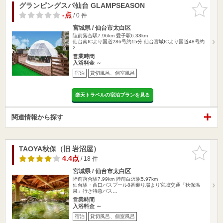
グランピングスパ仙台 GLAMPSEASON
お気に入
りに追加
-点
/ 0 件
宮城県 / 仙台市太白区
陸前落合駅7.96km
愛子駅6.38km
仙台南ICより国道286号約15分 仙台宮城ICより国道48号約
2…
営業時間
入浴料金 ～
宿泊
貸切風呂、個室風呂
楽天トラベルの宿泊プランを見る
関連情報から探す
TAOYA秋保（旧 岩沼屋）
お気に入
りに追加
4.4点
/ 18 件
宮城県 / 仙台市太白区
陸前落合駅7.99km
陸前白沢駅5.97km
仙台駅・西口バスプール8番乗り場より宮城交通「秋保温
泉」行き特急バス…
営業時間
入浴料金 ～
宿泊
貸切風呂、個室風呂