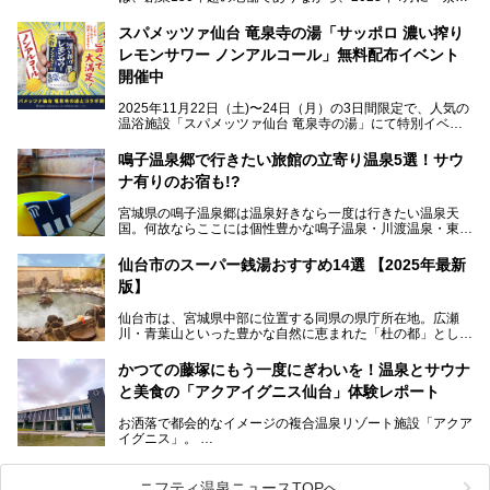
まり専門の宿」としてリニューアルオープン。同時に温泉熱
を利用したサウナも新設され、温泉ファン・サウナ―双方に
スパメッツァ仙台 竜泉寺の湯「サッポロ 濃い搾り
注目のスポットです。
レモンサワー ノンアルコール」無料配布イベント
開催中
特筆すべきは、館内で完結する圧倒的な「湯めぐり」のバリ
2025年11月22日（土)〜24日（月）の3日間限定で、人気の
エーション。“温泉のデパート”・“東の横綱”と称される鳴子
温浴施設「スパメッツァ仙台 竜泉寺の湯」にて特別イベン
温泉郷の中でも、3本の異なる自家源泉を使い分けるその実
トを開催！居酒屋の手搾りサワーのような本格感が味わえる
力は折り紙付き。実際に宿泊した筆者が、“温泉”を中心にそ
「サッポロ 濃い搾りレモンサワー ノンアルコール」を無料
鳴子温泉郷で行きたい旅館の立寄り温泉5選！サウ
の全貌を詳細レビューします！
配布します。さらにSNS投稿で「サッポロ 濃い搾りグレフ
ナ有りのお宿も!?
ルサワー ノンアルコール」もプレゼント。湯上がりにぴっ
たりの一杯をぜひお楽しみください。
宮城県の鳴子温泉郷は温泉好きなら一度は行きたい温泉天
国。何故ならここには個性豊かな鳴子温泉・川渡温泉・東鳴
子温泉・中山平温泉・鬼首温泉という5つの温泉地があり、
硫黄泉、塩化物泉、硫酸塩泉、炭酸水素塩泉などと多様な泉
仙台市のスーパー銭湯おすすめ14選 【2025年最新
質がそろっているからです。
版】
ー
また共同浴場（日帰り温泉）だけでなく、嬉しいことに多く
仙台市は、宮城県中部に位置する同県の県庁所在地。広瀬
の旅館・ホテルも立ち寄り入浴に門戸を開いてくれていま
提供元：サッポロビール【PR】
川・青葉山といった豊かな自然に恵まれた「杜の都」として
す。
知られ、戦国武将・伊達政宗のお膝元として歴史ファンにも
この記事はサッポロビールのPRイベント告知記事です。
人気です。新幹線を使えば都心から1時間30分とアクセスも
今回はそんな旅館の中から、おすすめしたい5ヶ所の温泉を
かつての藤塚にもう一度にぎわいを！温泉とサウナ
よく、気軽に訪れやすい地方都市の1つです。
セレクトしてみました。うち3ヶ所はサウナも楽しめます。
と美食の「アクアイグニス仙台」体験レポート
今回は、仙台市内のおすすめスーパー銭湯をご紹介します。
お洒落で都会的なイメージの複合温泉リゾート施設「アクア
仙台牛タンなどを堪能するグルメ旅や、スポーツ観戦の遠征
イグニス」。
時などに利用しやすい温浴施設がたくさんありますよ。
関西空港や吉川美南（埼玉県）に続いて仙台市若林区に202
2年4月にオープンした「アクアイグニス仙台」は、日帰り
ニフティ温泉ニュースTOPへ