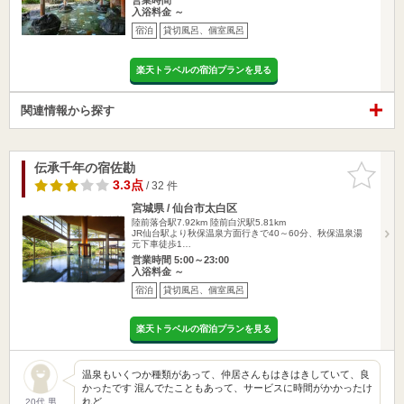
入浴料金 ～
宿泊
貸切風呂、個室風呂
楽天トラベルの宿泊プランを見る
関連情報から探す
伝承千年の宿佐勘
お気に入
りに追加
3.3点
/ 32 件
宮城県 / 仙台市太白区
陸前落合駅7.92km
陸前白沢駅5.81km
JR仙台駅より秋保温泉方面行きで40～60分、秋保温泉湯
元下車徒歩1…
営業時間 5:00～23:00
入浴料金 ～
宿泊
貸切風呂、個室風呂
楽天トラベルの宿泊プランを見る
温泉もいくつか種類があって、仲居さんもはきはきしていて、良
かったです 混んでたこともあって、サービスに時間がかかったけ
れど…
20代 男