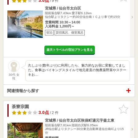
3.0点
/ 9 件
宮城県 / 仙台市太白区
陸前落合駅7.43km
愛子駅6.12km
仙台駅よりタクシー約30分仙台南ＩＣより車で約15分
営業時間 10:30～14:00
入浴料金 1,200円～
宿泊
貸切風呂、個室風呂
楽天トラベルの宿泊プランを見る
久しぶり(数年ぶり)に利用したら、魅力的なお宿に変貌してまし
た。食事はバイキングスタイルで地元産直の無農薬野菜やステー
キお…
30代 女
性
関連情報から探す
茶寮宗園
お気に入
りに追加
3.0点
/ 2 件
宮城県 / 仙台市太白区秋保町湯元字釜土東
陸前落合駅7.81km
陸前白沢駅6.05km
JR仙台駅よりタクシー30分東北自動車道仙台南ICより15
分
営業時間