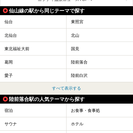
温泉の「藤塚の湯」、マルシェ リアン、和食「笠庵」、イ
タリアン「グリーチネ」、ベーカリー「マリアージュ ドゥ
仙山線の駅から同じテーマで探す
ファリーヌ」、スイーツの「コンフィチュール アッシュ」
と「ル ショコラ ドゥ アッシュ」、そしてカフェ「猿田彦珈
琲」と話題のお店が勢ぞろい！
仙台
東照宮
この「アクアイグニス仙台」の魅力を探りにお出かけしてき
ました。
北仙台
北山
東北福祉大前
国見
葛岡
陸前落合
愛子
陸前白沢
すべて表示する
陸前落合駅の人気テーマから探す
宿泊
お食事・食事処
サウナ
ホテル