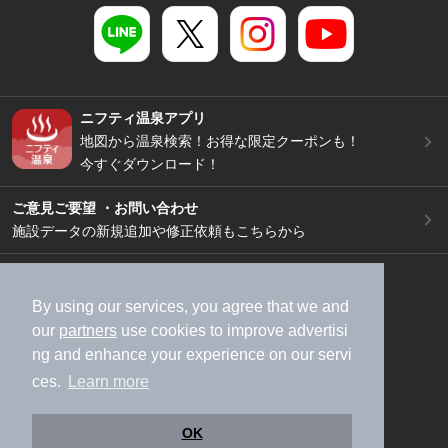
ニフティ温泉アプリ
地図から温泉検索！お得な限定クーポンも！
今すぐダウンロード！
ご意見ご要望 ・お問い合わせ
施設データの新規追加や修正依頼もこちらから
スマートフォン
/
PC
加盟店募集（資料請求）
広告出稿のご案内
By using our services, you agree that we and
our
partners
use cookies to improve advertisi
利用規約
ライフスタイルMEMBERS+規約
ng and enhance your experience on our servi
特定商取引法に基づく表記
ヘルプ
採用情報
ces.
Learn more
運営会社
個人情報保護ポリシー
©NIFTY Lifestyle Co., Ltd.
OK