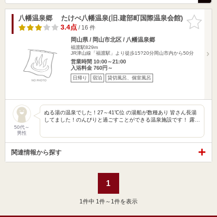
八幡温泉郷 たけべ八幡温泉(旧.建部町国際温泉会館)
お気に入
りに追加
3.4点
/ 16 件
岡山県 / 岡山市北区 / 八幡温泉郷
福渡駅829m
JR津山線「福渡駅」より徒歩15?20分岡山市内から50分
営業時間 10:00～21:00
入浴料金 760円～
日帰り
宿泊
貸切風呂、個室風呂
ぬる湯の温泉でした！27～41℃位 の湯船が数種あり 皆さん長湯
してました！のんびりと過ごすことができる温泉施設です！ 露…
50代～
男性
関連情報から探す
1
1
件中 1件～1件を表示