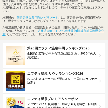
最近では、お風呂の貸切だけでなく"休憩ができる貸切個室"に内湯や露天風呂を
併設した豪華な貸切を提供している日帰り温泉も増えています。
入浴時にはなればなれにならずにすむので、デートや家族での利用にオススメ
です。
埼玉県の「
熊谷天然温泉 花湯スパリゾート
」は、露天壺湯付の貸切個室があ
り、温泉でリラックスしながらプライベートタイムを楽しめます。
八幡温泉郷の貸切風呂、個室風呂付きの温泉、日帰り温泉、スーパー銭湯の中
でも特に人気があるのは、
八幡温泉郷 たけべ八幡温泉(旧.建部町国際温泉会
館)
などの施設です。ぜひ一度は足を運んでみてください。
第20回ニフティ温泉年間ランキング2025
全国約2.2万件の中から頂点に選ばれた、2025年の人
気施設は…
ニフティ温泉 サウナランキング2026
おふろ好きユーザーの投票により、全国No.1サウナが
決定！
ニフティ温泉プレミアムクーポン
ノジマモバイル会員向け 通常よりもお得な「特別価