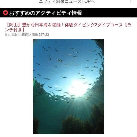
ニフティ温泉ニュースTOPへ
血流が良くなるだけでなく美容効果やリラックス効果も期待
できるサウナで、内側から健康的な体を目指しましょう。
おすすめのアクティビティ情報
【岡山】豊かな日本海を堪能！体験ダイビング2ダイブコース【ラ
ンチ付き】
岡山県岡山市南区藤田227-23