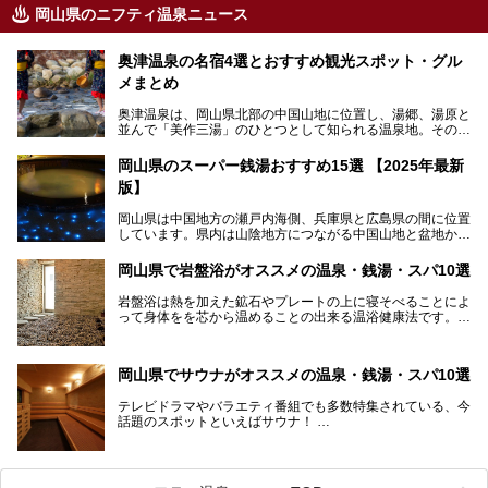
岡山県のニフティ温泉ニュース
奥津温泉の名宿4選とおすすめ観光スポット・グル
メまとめ
奥津温泉は、岡山県北部の中国山地に位置し、湯郷、湯原と
並んで「美作三湯」のひとつとして知られる温泉地。その泉
質は美人の湯として知られ、肌がスベスベになると評判で
す。
岡山県のスーパー銭湯おすすめ15選 【2025年最新
版】
この記事では、奥津温泉で宿泊におすすめの宿、観光スポッ
ト、そして日帰り温泉施設を詳しくご紹介！奥津温泉の魅力
岡山県は中国地方の瀬戸内海側、兵庫県と広島県の間に位置
を存分に味わい、癒しの旅を楽しんでくださいね。
しています。県内は山陰地方につながる中国山地と盆地から
成る北部、吉備高原など丘陵地帯が広がる中部、おだやかな
海に多数の島々が浮かぶ瀬戸内海に面した南部に分けられま
岡山県で岩盤浴がオススメの温泉・銭湯・スパ10選
す。年間を通じて降水量が少ない「晴れの国」で、モモやブ
ドウなど果物の栽培が盛んなうえ、その品質の高さは全国的
岩盤浴は熱を加えた鉱石やプレートの上に寝そべることによ
にも有名です。
って身体をを芯から温めることの出来る温浴健康法です。じ
んわりと身体の内部を温めて発汗を促すことでリラックス効
そんな岡山県には、山間部の自然を味わえる温泉から街中の
果だけではなく、代謝が高まり健康や美容にも良い影響が期
気軽に行ける入浴施設まで、さまざまなスーパー銭湯があり
待できます。今回はそんな岩盤浴にこだわった岡山県内のオ
ます。ここでは、岡山県で評判のスーパー銭湯をご紹介しま
岡山県でサウナがオススメの温泉・銭湯・スパ10選
ススメ温泉・銭湯・スパ10ヶ所を紹介させていただきま
しょう。
す。
テレビドラマやバラエティ番組でも多数特集されている、今
話題のスポットといえばサウナ！
「サ活」や「サ道」などという言葉も使われるほど、幅広い
年齢層から人気を集めています。
今回は、岡山県でサウナがおすすめの温泉や銭湯、スパを厳
選してご紹介！