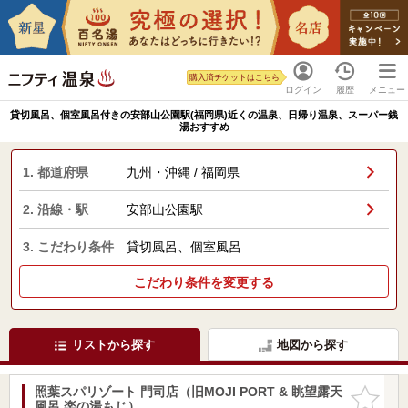
購入済チケットはこちら
ログイン
履歴
メニュー
貸切風呂、個室風呂付きの安部山公園駅(福岡県)近くの温泉、日帰り温泉、スーパー銭
湯おすすめ
1. 都道府県
九州・沖縄 / 福岡県
2. 沿線・駅
安部山公園駅
3. こだわり条件
貸切風呂、個室風呂
こだわり条件を変更する
リストから探す
地図から探す
照葉スパリゾート 門司店（旧MOJI PORT & 眺望露天
お気に入
風呂 楽の湯もじ）
りに追加