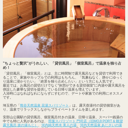
"ちょっと贅沢"がうれしい、「貸切風呂」「個室風呂」で温泉を独り占
め！
「貸切風呂」「個室風呂」とは、主に時間制で露天風呂などを貸切で利用でき
ることで、家族やカップルでの利用はもちろん、「気兼ねなく、静かにゆっく
り温泉に浸かりたい」「絶景を独り占めしたい」という方にも人気です。
最近では、お風呂の貸切だけでなく"休憩ができる貸切個室"に内湯や露天風呂を
併設した豪華な貸切を提供している日帰り温泉も増えています。
入浴時にはなればなれにならずにすむので、デートや家族での利用にオススメ
です。
埼玉県の「
熊谷天然温泉 花湯スパリゾート
」は、露天壺湯付の貸切個室があ
り、温泉でリラックスしながらプライベートタイムを楽しめます。
安部山公園駅の貸切風呂、個室風呂付きの温泉、日帰り温泉、スーパー銭湯の
中でも特に人気があるのは、
照葉スパリゾート 門司店（旧MOJI PORT & 眺望
露天風呂 楽の湯もじ）
、
河内純天然水 美人の湯
、
河内天然温泉 あじさいの湯