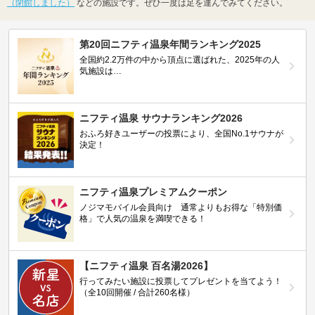
（閉館しました）
などの施設です。ぜひ一度は足を運んでみてください。
第20回ニフティ温泉年間ランキング2025
全国約2.2万件の中から頂点に選ばれた、2025年の人
気施設は…
ニフティ温泉 サウナランキング2026
おふろ好きユーザーの投票により、全国No.1サウナが
決定！
ニフティ温泉プレミアムクーポン
ノジマモバイル会員向け 通常よりもお得な「特別価
格」で人気の温泉を満喫できる！
【ニフティ温泉 百名湯2026】
行ってみたい施設に投票してプレゼントを当てよう！
（全10回開催 / 合計260名様）