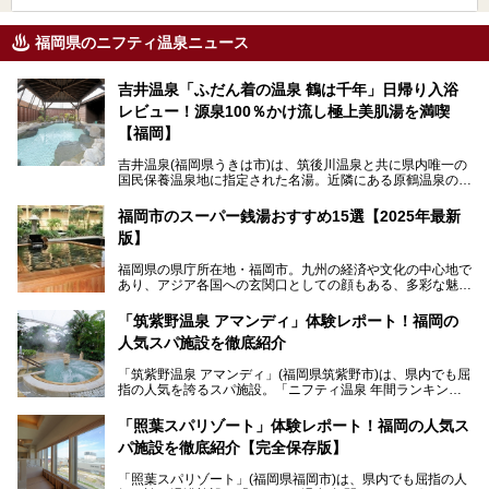
福岡県のニフティ温泉ニュース
吉井温泉「ふだん着の温泉 鶴は千年」日帰り入浴
レビュー！源泉100％かけ流し極上美肌湯を満喫
【福岡】
吉井温泉(福岡県うきは市)は、筑後川温泉と共に県内唯一の
国民保養温泉地に指定された名湯。近隣にある原鶴温泉の観
光地風情と異なり、長閑な田園地帯に佇む小さな温泉地で
す。
福岡市のスーパー銭湯おすすめ15選【2025年最新
版】
「ふだん着の温泉 鶴は千年」は、吉井温泉にある日帰り入
浴施設。源泉100％かけ流しの極上美肌湯を楽しめ、近隣の
福岡県の県庁所在地・福岡市。九州の経済や文化の中心地で
住民や温泉ファンに愛され続けています。今回は筆者自ら日
あり、アジア各国への玄関口としての顔もある、多彩な魅力
帰り入浴し、自慢の温泉を中心に詳細レビューします！
をもつ大都市です。
「筑紫野温泉 アマンディ」体験レポート！福岡の
そんな福岡市は、スーパー銭湯も多種多彩。玄界灘を眺めら
人気スパ施設を徹底紹介
れるリゾート気分満点のスーパー銭湯から、繁華街近くのレ
トロな銭湯、泉質自慢の天然温泉まで、福岡市で行ってみた
「筑紫野温泉 アマンディ」(福岡県筑紫野市)は、県内でも屈
いスーパー銭湯を一挙ご紹介します。
指の人気を誇るスパ施設。「ニフティ温泉 年間ランキング2
022」では、福岡県岩盤浴部門第１位を獲得。いつも多くの
入浴客で賑わっています。
「照葉スパリゾート」体験レポート！福岡の人気ス
パ施設を徹底紹介【完全保存版】
そこで今回は、ニフティ温泉ライターである筆者が現地訪
問。週替わりで男女入替制の温泉・サウナや岩盤浴・VIPル
「照葉スパリゾート」(福岡県福岡市)は、県内でも屈指の人
ーム・併設するレストランを体験し、それらの全貌を徹底紹