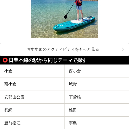
おすすめのアクティビティをもっと見る
日豊本線の駅から同じテーマで探す
小倉
西小倉
南小倉
城野
安部山公園
下曽根
朽網
椎田
豊前松江
宇島