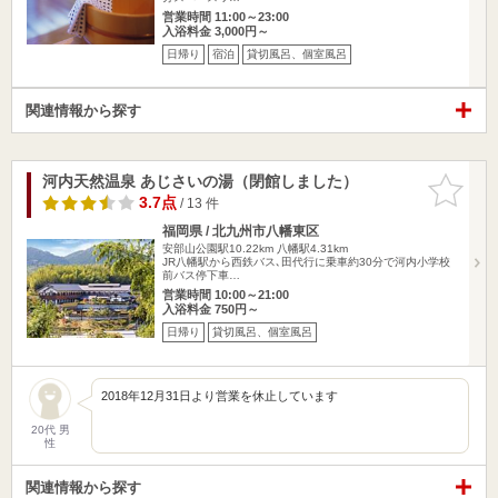
営業時間 11:00～23:00
入浴料金 3,000円～
日帰り
宿泊
貸切風呂、個室風呂
関連情報から探す
河内天然温泉 あじさいの湯（閉館しました）
お気に入
りに追加
3.7点
/ 13 件
福岡県 / 北九州市八幡東区
安部山公園駅10.22km
八幡駅4.31km
JR八幡駅から西鉄バス､田代行に乗車約30分で河内小学校
前バス停下車…
営業時間 10:00～21:00
入浴料金 750円～
日帰り
貸切風呂、個室風呂
2018年12月31日より営業を休止しています
20代 男
性
関連情報から探す