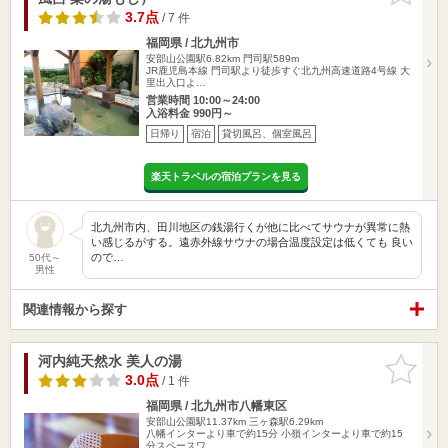
3.7点
/ 7 件
福岡県 / 北九州市
安部山公園駅6.82km
門司駅589m
JR鹿児島本線 門司駅より徒歩すぐ北九州高速道路4号線 大
里出入口よ…
営業時間 10:00～24:00
入浴料金 990円～
日帰り
宿泊
貸切風呂、個室風呂
楽天トラベルの宿泊プランを見る
北九州市内、田川地区の銭湯行くが他に比べてサウナが異常に熱
い感じるがする。遠赤外線サウナの場合温度設定は低くても 良い
ので…
50代～
男性
関連情報から探す
河内純天然水 美人の湯
お気に入
りに追加
3.0点
/ 1 件
福岡県 / 北九州市八幡東区
安部山公園駅11.37km
三ヶ森駅6.29km
八幡インターより車で約15分 小嶺インターより車で約15
分スペースワ…