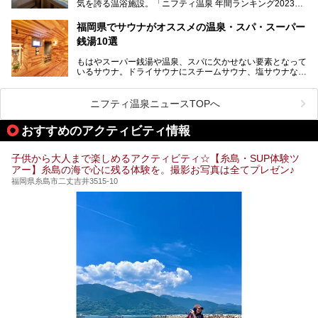
気を誇る温浴施設。「ニフティ温泉 年間ランキング2023」
介します！
では福岡県総合第３位を獲得し、平日・土日を問わず多くの
常連客で賑わっています。
福岡県でサウナがオススメの温泉・スパ・スーパー
銭湯10選
そこで今回は、ニフティ温泉ライターである筆者が現地体
験。超人気の岩盤房(岩盤浴)をはじめ、スパ＆サウナ・アミ
もはやスーパー銭湯や温泉、スパに欠かせない要素となって
ューズメント・宿泊施設・グルメ・その他施設まで、多彩な
いるサウナ。ドライサウナにスチームサウナ、塩サウナな
る全貌と魅力を徹底紹介します！
ど、いくつか異なるタイプが楽しめたり、水風呂や外気浴ス
ペース、ロウリュウなど、心ゆくまで楽しむためのサービス
が充実した施設も多くみられます。
ニフティ温泉ニュースTOPへ
今回はそんなサウナにこだわった、福岡県内のオススメ温
泉・銭湯・スパを10件紹介したいと思います！
おすすめのアクティビティ情報
子供から大人まで楽しめるアクティビティ☆【糸島・SUP体験ツ
アー】糸島の海で心に残る体験を。撮影お写真は全てプレゼン♪
福岡県糸島市二丈吉井3515-10