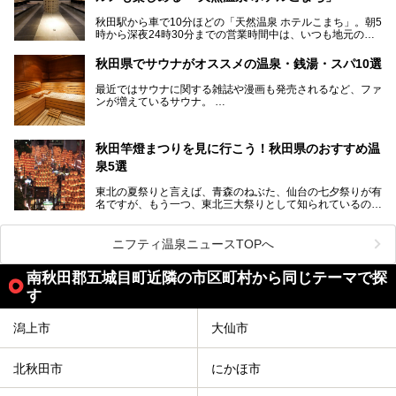
どころ・酒どころとして知られ、比内地鶏・きりたんぽ鍋・
秋田駅から車で10分ほどの「天然温泉 ホテルこまち」。朝5
ハタハタ・しょっつる（魚醤）といった独特の食材も豊富で
時から深夜24時30分までの営業時間中は、いつも地元の人
す。
で賑わっている人気の温泉施設です。宿泊も可能で、温泉や
夏の「秋田竿燈（かんとう）まつり」や男鹿市の「なまは
岩盤浴入り放題なのに1泊3,500円からと破格の安さ！
げ」など、全国的に有名な催しも多い秋田県。観光旅行にも
秋田県でサウナがオススメの温泉・銭湯・スパ10選
観光にも便利な「天然温泉 ホテルこまち」の魅力をたっぷ
役立つ、県内のおすすめスーパー銭湯＆立ち寄り湯情報をご
りお届けします。
紹介します。
最近ではサウナに関する雑誌や漫画も発売されるなど、ファ
ンが増えているサウナ。
しかしサウナは一口にサウナと言っても、ドライサウナ、ス
チームサウナ、塩サウナなどが存在し、施設によって様々な
秋田竿燈まつりを見に行こう！秋田県のおすすめ温
こだわりを持つ施設も増えています。
泉5選
今回はそんな今話題のサウナが楽しめる、秋田県内にあるオ
ススメ温泉・銭湯・スパを10件まとめてご紹介します。
東北の夏祭りと言えば、青森のねぶた、仙台の七夕祭りが有
名ですが、もう一つ、東北三大祭りとして知られているのが
秋田の竿燈祭りです。
毎年8月3日から6日に行われる「秋田竿燈まつり」は、たく
ニフティ温泉ニュースTOPへ
さんの提灯をぶらさげた大きな竿燈を「ドッコイショ」の掛
け声にあわせて秋田駅周辺を練り歩きます。
南秋田郡五城目町近隣の市区町村から同じテーマで探
竿燈の数は230本、１万個の提灯がまるで天の川のように連
す
なり、秋田の夜を照らします。
潟上市
大仙市
竿燈まつりを見た後は、秋田の温泉で骨休め。秋田美人を生
み出す温泉がたくさんありますよ！
秋田に出かけて、夏の暑さを祭りで吹き飛ばしましょう！
北秋田市
にかほ市
今回は秋田県のおすすめ温泉をご紹介します！