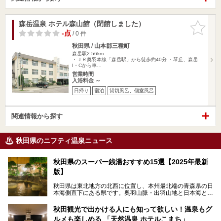
森岳温泉 ホテル森山館（閉館しました）
お気に入
りに追加
-点
/ 0 件
秋田県 / 山本郡三種町
森岳駅2.56km
・ＪＲ奥羽本線「森岳駅」から徒歩約40分 ・琴丘、森岳
I・Cから車…
営業時間
入浴料金 ～
日帰り
宿泊
貸切風呂、個室風呂
関連情報から探す
秋田県のニフティ温泉ニュース
秋田県のスーパー銭湯おすすめ15選【2025年最新
版】
秋田県は東北地方の北西に位置し、本州最北端の青森県の日
本海側直下にある県です。奥羽山脈・出羽山地と日本海とい
う、厳しくも雄大な自然に囲まれたエリアで、ユネスコの世
界自然遺産に登録された白神山地のほか、多くの国立公園・
秋田観光で出かける人にも知って欲しい！温泉もグ
国定公園を擁しています。
ルメも楽しめる 「天然温泉 ホテルこまち」
「あきたこまち」に代表される米の生産量は国内第3位。米