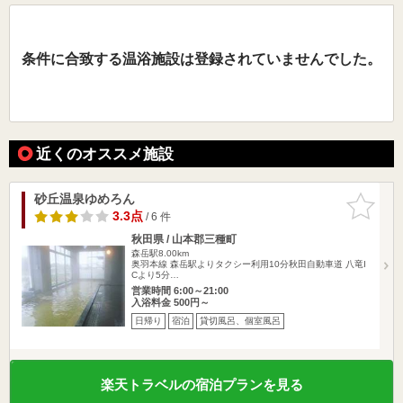
条件に合致する温浴施設は登録されていませんでした。
近くのオススメ施設
砂丘温泉ゆめろん
お気に入
りに追加
3.3点
/ 6 件
秋田県 / 山本郡三種町
森岳駅8.00km
奥羽本線 森岳駅よりタクシー利用10分秋田自動車道 八竜I
Cより5分…
営業時間 6:00～21:00
入浴料金 500円～
日帰り
宿泊
貸切風呂、個室風呂
楽天トラベルの宿泊プランを見る