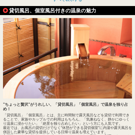
貸切風呂、個室風呂付きの温泉の魅力
"ちょっと贅沢"がうれしい、「貸切風呂」「個室風呂」で温泉を独り占
め！
「貸切風呂」「個室風呂」とは、主に時間制で露天風呂などを貸切で利用でき
ることで、家族やカップルでの利用はもちろん、「気兼ねなく、静かにゆっく
り温泉に浸かりたい」「絶景を独り占めしたい」という方にも人気です。
最近では、お風呂の貸切だけでなく"休憩ができる貸切個室"に内湯や露天風呂を
併設した豪華な貸切を提供している日帰り温泉も増えています。