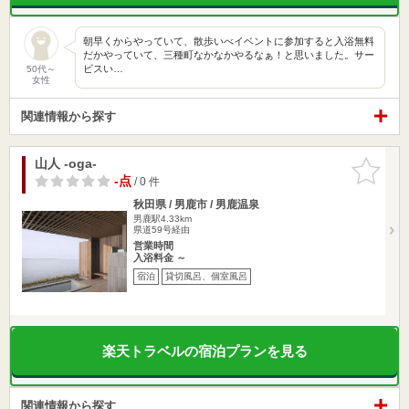
朝早くからやっていて、散歩いべイベントに参加すると入浴無料
だかやっていて、三種町なかなかやるなぁ！と思いました。サー
ビスい…
50代～
女性
関連情報から探す
山人 -oga-
お気に入
りに追加
-点
/ 0 件
秋田県 / 男鹿市 / 男鹿温泉
男鹿駅4.33km
県道59号経由
営業時間
入浴料金 ～
宿泊
貸切風呂、個室風呂
楽天トラベルの宿泊プランを見る
関連情報から探す