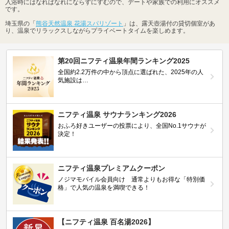
入浴時にはなればなれにならずにすむので、デートや家族での利用にオススメ
です。
埼玉県の「
熊谷天然温泉 花湯スパリゾート
」は、露天壺湯付の貸切個室があ
り、温泉でリラックスしながらプライベートタイムを楽しめます。
第20回ニフティ温泉年間ランキング2025
全国約2.2万件の中から頂点に選ばれた、2025年の人
気施設は…
ニフティ温泉 サウナランキング2026
おふろ好きユーザーの投票により、全国No.1サウナが
決定！
ニフティ温泉プレミアムクーポン
ノジマモバイル会員向け 通常よりもお得な「特別価
格」で人気の温泉を満喫できる！
【ニフティ温泉 百名湯2026】