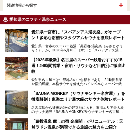
関連情報から探す
愛知県のニフティ温泉ニュース
愛知県一宮市に「スパアクアス湯友楽」がオープ
ン！多彩な浴槽やスタジアムサウナを徹底レポート
愛知県一宮市のスーパー銭湯「美彩都 湯友楽（みさとゆう
らく）」が、2026年6月18日（木）に「スパアクアス湯友
楽」としてリニューアルオープン！
【2026年最新】名古屋のスーパー銭湯おすすめ15
この地で30年にわたり愛され続けてきた施設だからこそ、
選！24時間営業・宿泊・サウナなど目的別に徹底比
地元住民をはじめオープンを待ちわびている人も多いのでは
ないでしょうか。
較
老朽化した設備の補修を機に、2年前からじっくり構想を練
ってきたというだけあって、館内の充実度は想像以上。
愛知県名古屋市は中部地方の中心都市であり、24時間営業
以前の4倍に拡張したという露天エリアや10の浴槽、40人収
や宿泊可能、本格サウナを備えたハイレベルなスーパー銭湯
容の巨大なスタジアムサウナに、岩盤浴やリラクゼーション
が密集する激戦区です。
までまるごと楽しめる施設に生まれ変わりました。
「SAUNA MONKEY（サウナモンキー名古屋）」を
そのため、「日々の仕事の疲れを心身ともにリセットした
今回は、全面リニューアルして新しくなった「スパアクアス
徹底解剖！東海エリア最大級のサウナ体験レポート
い」「休日に時間を忘れて1日中ダラダラ過ごしたい」「コ
湯友楽」に一足早くお邪魔して取材してきました！
スパ良く非日常の極上体験を味わいたい」人向けの施設が多
名古屋駅から徒歩約5分の好立地にある、東海エリア最大級
くある点が魅力です！
のサウナ施設「SAUNA MONKEY/サウナモンキー名古屋」
をご存じですか？
今回は、名古屋市でおすすめのスーパー銭湯を紹介します。
「名古屋駅周辺ってサウナが少ないよね」という声をよく耳
お好みの温泉施設を見つけて楽しんでくださいね。
「猿投温泉 癒しの宿 金泉閣」がリニューアル！天
にするだけあり、アクセスの良さにも胸が高鳴ります。
然ラドン温泉が満喫できる施設の魅力をご紹介
今回は普段は男性専用となっているパブリックサウナが、女