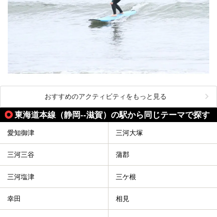
おすすめのアクティビティをもっと見る
東海道本線（静岡--滋賀）の駅から同じテーマで探す
愛知御津
三河大塚
三河三谷
蒲郡
三河塩津
三ケ根
幸田
相見