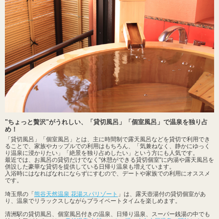
"ちょっと贅沢"がうれしい、「貸切風呂」「個室風呂」で温泉を独り占
め！
「貸切風呂」「個室風呂」とは、主に時間制で露天風呂などを貸切で利用でき
ることで、家族やカップルでの利用はもちろん、「気兼ねなく、静かにゆっく
り温泉に浸かりたい」「絶景を独り占めしたい」という方にも人気です。
最近では、お風呂の貸切だけでなく"休憩ができる貸切個室"に内湯や露天風呂を
併設した豪華な貸切を提供している日帰り温泉も増えています。
入浴時にはなればなれにならずにすむので、デートや家族での利用にオススメ
です。
埼玉県の「
熊谷天然温泉 花湯スパリゾート
」は、露天壺湯付の貸切個室があ
り、温泉でリラックスしながらプライベートタイムを楽しめます。
清洲駅の貸切風呂、個室風呂付きの温泉、日帰り温泉、スーパー銭湯の中でも