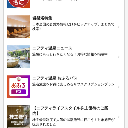
岩盤浴特集
日本全国の岩盤浴情報だけをピックアップ。まとめて
検索！
ニフティ温泉ニュース
温泉にもっと行きたくなる！お得な情報を掲載中
ニフティ温泉 おふろパス
温浴施設をお得に楽しめるサブスクリプションプラン
【ニフティライフスタイル株主優待のご案
内】
株主優待制度で人気の温浴施設に行こう！対象施設が
拡充されました！