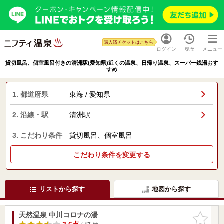
購入済チケットはこちら
ログイン
履歴
メニュー
貸切風呂、個室風呂付きの清洲駅(愛知県)近くの温泉、日帰り温泉、スーパー銭湯おす
すめ
1. 都道府県
東海 / 愛知県
2. 沿線・駅
清洲駅
3. こだわり条件
貸切風呂、個室風呂
こだわり条件を変更する
リストから探す
地図から探す
天然温泉 中川コロナの湯
お気に入
りに追加