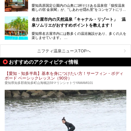
性専用で公開される『レディースデー』が開催されたので、
愛知高原国定公園内の山奥に1軒だけある温泉宿「猿投温泉
さっそく取材してきました！
癒しの宿 金泉閣」が、“しあわせ隠れ里”をコンセプトにリニ
ューアルオープンします。
名古屋市内の天然温泉「キャナル・リゾート」 温
天然ラドン温泉が堪能できるお風呂や、新設・改装された客
泉ソムリエがおすすめポイントを教えます！
室、地元の食材と温泉水で作られたお料理……。
新しくなった「猿投温泉 癒しの宿 金泉閣」の魅力を丸ごと
愛知県名古屋市内には数多くの温浴施設があり、多くの人を
ご紹介します。
楽しませています。
その中でも今回は「キャナル・リゾート」について、温泉ソ
ムリエの目線で紹介していきます！
ニフティ温泉ニュースTOPへ
名古屋市内にはスーパー銭湯や日帰り温泉が多く、「どこに
行こうかな？」と悩んでしまう方も多いと思います。
おすすめのアクティビティ情報
ぜひこの記事を参考にして「キャナル・リゾート」に出かけ
てみるのはいかがでしょうか？
【愛知・知多半島】基本を身につけたい方！サーフィン・ボディ
ボード ベーシックレッスン（90分）
愛知県知多郡南知多町山海橋詰59マリンシャトウYAMAMI101