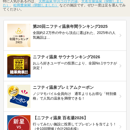
特に人気があるのは、
天然温泉 中川コロナの湯
、
大名古屋温泉（閉館しまし
た）
、
松岡豊泉閣（閉館しました）
などの施設です。ぜひ一度は足を運んでみ
てください。
第20回ニフティ温泉年間ランキング2025
全国約2.2万件の中から頂点に選ばれた、2025年の人
気施設は…
ニフティ温泉 サウナランキング2026
おふろ好きユーザーの投票により、全国No.1サウナが
決定！
ニフティ温泉プレミアムクーポン
ノジマモバイル会員向け 通常よりもお得な「特別価
格」で人気の温泉を満喫できる！
【ニフティ温泉 百名湯2026】
行ってみたい施設に投票してプレゼントを当てよう！
（全10回開催 / 合計260名様）