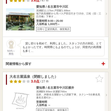
3.6点
/ 47 件
愛知県 / 名古屋市中川区
清洲駅11.17km
戸田駅1.68km
地下鉄高畑駅から市バス戸田荘行きで15分、江松（旧：三
日月橋）下車す…
営業時間 8:00～25:00
入浴料金 1,000円～
日帰り
貸切風呂、個室風呂
貸し切りを初めて、利用しました。スタッフの方の対応、とて
もよかったです。時間帯にもよるのでしょうが、同世代の利用客
も多く…
50代～
男性
関連情報から探す
大名古屋温泉（閉館しました）
お気に入
りに追加
3.0点
/ 27 件
愛知県 / 名古屋市中川区横井
清洲駅8.90km
伏屋駅766m
近鉄、JR新名古屋駅から八田駅下車、タクシー5分東名高
速名古屋ICか…
営業時間
入浴料金 ～
宿泊
貸切風呂、個室風呂