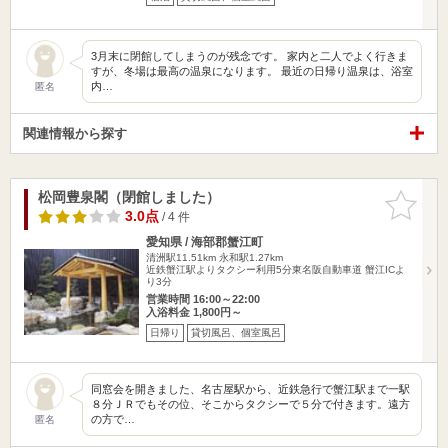
3月末に閉館してしまうのが残念です。 家内と二人でよく行きま
すが、冬場は最高の温泉になります。 最近の日帰り温泉は、浴室
内…
匿名
関連情報から探す
松岡豊泉閣（閉館しました）
お気に入
りに追加
3.0点
/ 4 件
愛知県 / 海部郡蟹江町
清洲駅11.51km
永和駅1.27km
近鉄蟹江駅よりタクシー利用5分東名阪自動車道 蟹江ICよ
り3分
営業時間 16:00～22:00
入浴料金 1,800円～
日帰り
貸切風呂、個室風呂
同窓会を開きました、名古屋駅から、近鉄急行で蟹江駅まで一駅
８分ＪＲでもその位、そこからタクシーで５分で付きます。遠方
の方で…
匿名