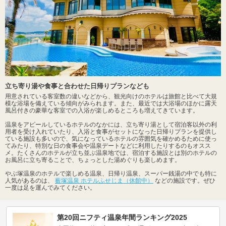
立ち寄り湯や食事と合わせた日帰りプランなども
用意されている客室数の違いなどから、観光向けのホテルは旅館と比べて大規
模な浴場を備えている傾向がみられます。また、最近では大浴場のほかに露天
風呂付きの豪華な客室での入浴が楽しめるところも増えてきています。
温泉をアピールしているホテルのなかには、立ち寄り湯として宿泊客以外の利
用者を受け入れていたり、入浴と食事がセットになった日帰りプランを提供し
ている施設も多いので、気になっているホテルの雰囲気を確かめるために使っ
てみたり、特別な日の食事会や温泉デートなどに利用したりするのもオスス
メ。たくさんのホテルが立ち並ぶ温泉地では、宿泊する施設とは別のホテルの
お風呂に立ち寄ることで、ちょっとした湯めぐりも楽しめます。
やぶ塚温泉のホテルで楽しめる温泉、日帰り温泉、スーパー銭湯の中でも特に
人気があるのは、
薮塚温泉 ホテルふせじま（休館中）
などの施設です。ぜひ
一度は足を運んでみてください。
第20回ニフティ温泉年間ランキング2025