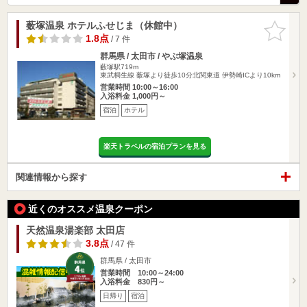
薮塚温泉 ホテルふせじま（休館中）
お気に入
りに追加
1.8点
/ 7 件
群馬県 / 太田市 / やぶ塚温泉
藪塚駅719m
東武桐生線 薮塚より徒歩10分北関東道 伊勢崎ICより10km
営業時間 10:00～16:00
入浴料金 1,000円～
宿泊
ホテル
楽天トラベルの宿泊プランを見る
関連情報から探す
近くのオススメ温泉クーポン
天然温泉湯楽部 太田店
3.8点
/ 47 件
群馬県 / 太田市
営業時間 10:00～24:00
入浴料金 830円～
日帰り
宿泊