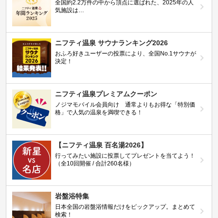
全国約2.2万件の中から頂点に選ばれた、2025年の人
気施設は…
ニフティ温泉 サウナランキング2026
おふろ好きユーザーの投票により、全国No.1サウナが
決定！
ニフティ温泉プレミアムクーポン
ノジマモバイル会員向け 通常よりもお得な「特別価
格」で人気の温泉を満喫できる！
【ニフティ温泉 百名湯2026】
行ってみたい施設に投票してプレゼントを当てよう！
（全10回開催 / 合計260名様）
岩盤浴特集
日本全国の岩盤浴情報だけをピックアップ。まとめて
検索！