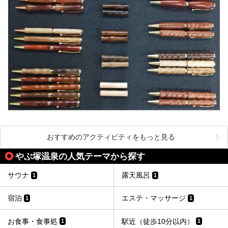
おすすめのアクティビティをもっと見る
やぶ塚温泉の人気テーマから探す
サウナ
露天風呂
1
1
宿泊
エステ・マッサージ
1
1
お食事・食事処
駅近（徒歩10分以内）
1
1