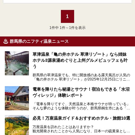
1
1
件中 1件～1件を表示
群馬県のニフティ温泉ニュース
草津温泉「亀の井ホテル 草津リゾート」なら姉妹
ホテル3源泉湯めぐりと上州グルメビュッフェも叶
う
群馬県の草津温泉でも、特に開放感のある露天風呂が人気の
「亀の井ホテル 草津リゾート」が2025年12月25日にリニュ
ーアルオープンしました。
ロビーや客室が綺麗になって、上州グルメにこだわったビュ
電車を降りたら秘湯とサウナ！宿泊もできる「水沼
ッフェも人気！アクセスはシャトルバスで楽々、さらに草津
ヴィレッジ」体験レポート
温泉にある姉妹ホテルの「草津温泉 大東舘」「亀の井ホテ
ル 草津湯畑」の湯めぐりまで楽しめます。
「電車を降りてすぐ、天然温泉と本格サウナが待っている」
そんな夢のような体験が叶うのが、群馬県桐生市にある「駅
今回はそんな「亀の井ホテル 草津リゾート」を徹底レポー
の天然温泉&サウナの森 水沼ヴィレッジ」です。
ト！
日帰り温泉の「水沼の湯」と宿泊もできる「サウナの森」、
必見！万座温泉ガイド＆おすすめホテル・旅館10選
２つのエリアがあります。
───
提供元：アイコニア・ホスピタリティ株式会社【PR】
万座温泉を訪れたことはありますか？
今回は、その中でも特にユニークな駅直結の「水沼の湯」の
この記事は亀の井ホテル 草津リゾートのPR記事です。
観光開発されたことから人気になり、日本一の硫黄泉として
魅力に焦点を当て、温泉好き、サウナー、そして電車旅好き