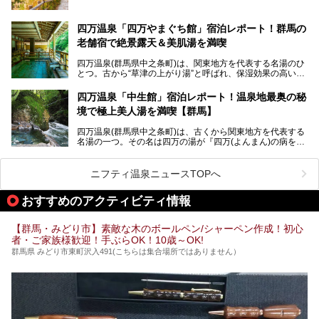
も有名な温泉地です。
も必見の、心と体がリフレッシュする水沼ヴィレッジの体験
レポートをお届けします。
万座温泉が何県にあるのか、どんな温泉なのか、知らない方
四万温泉「四万やまぐち館」宿泊レポート！群馬の
も多いかもしれません。
老舗宿で絶景露天＆美肌湯を満喫
そこで筆者である私が実際に行ってみました！万座温泉の楽
しみ方や周辺の観光地を解説します。
四万温泉(群馬県中之条町)は、関東地方を代表する名湯のひ
また、日帰り入浴できる温泉から混浴可能な温泉まで、おす
とつ。古から“草津の上がり湯”と呼ばれ、保湿効果の高い美
すめの入浴施設もご紹介します！
肌湯として有名な存在です。
四万温泉「中生館」宿泊レポート！温泉地最奥の秘
「四万やまぐち館」は、この地を代表する旅館の一つ。日帰
境で極上美人湯を満喫【群馬】
り入浴も可能ですが、やはり宿泊してじっくり楽しむのがベ
スト。今回は筆者自ら宿泊し、人気の絶景露天風呂＆極上美
四万温泉(群馬県中之条町)は、古くから関東地方を代表する
肌湯をはじめ、館内の魅力をたっぷりとご紹介します！
名湯の一つ。その名は四万の湯が『四万(よんまん)の病を癒
す霊泉』であるとする伝説に由来し、現代においても多くの
観光客で賑わう人気温泉地です。
ニフティ温泉ニュースTOPへ
「中生館」は四万温泉最奥に位置し、秘境感漂う老舗宿。泉
質の良さ(特に美人湯効果)に定評があり、知る人ぞ知る穴場
おすすめのアクティビティ情報
的存在です。今回は筆者自ら宿泊し、自慢の温泉をはじめ食
事・客室・共有スペースなど、宿の全貌を徹底紹介します。
【群馬・みどり市】素敵な木のボールペン/シャーペン作成！初心
者・ご家族様歓迎！手ぶらOK！10歳～OK!
群馬県 みどり市東町沢入491(こちらは集合場所ではありません）