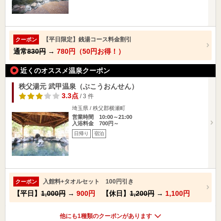
【平日限定】銭湯コース料金割引
クーポン
通常
830円
→
780円（50円お得！）
近くのオススメ温泉クーポン
秩父湯元 武甲温泉（ぶこうおんせん）
3.3点
/ 3 件
埼玉県 / 秩父郡横瀬町
営業時間 10:00～21:00
入浴料金 700円～
日帰り
宿泊
入館料+タオルセット 100円引き
クーポン
【平日】
1,000円
→
900円
【休日】
1,200円
→
1,100円
他にも1種類のクーポンがあります