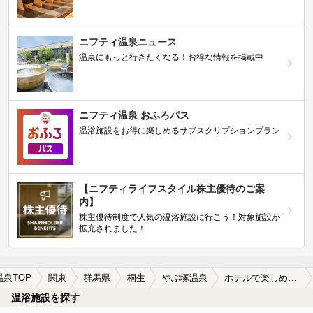
ニフティ温泉ニュース
温泉にもっと行きたくなる！お得な情報を掲載中
ニフティ温泉 おふろパス
温浴施設をお得に楽しめるサブスクリプションプラン
【ニフティライフスタイル株主優待のご案
内】
株主優待制度で人気の温浴施設に行こう！対象施設が
拡充されました！
温泉TOP
関東
群馬県
桐生
やぶ塚温泉
ホテルで楽しめるやぶ塚温泉の温泉、日帰り温泉、スーパー銭湯おすすめ
温浴施設を探す