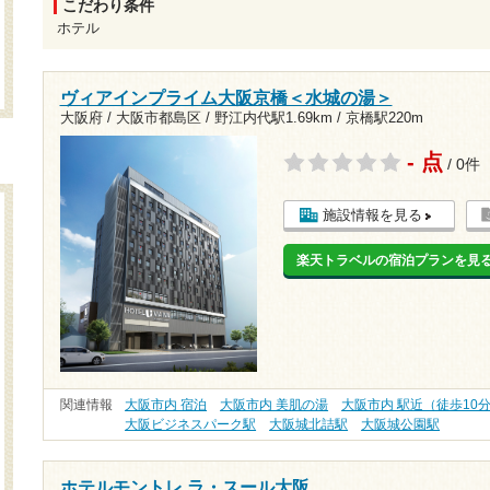
こだわり条件
ホテル
ヴィアインプライム大阪京橋＜水城の湯＞
大阪府 / 大阪市都島区 /
野江内代駅1.69km
/
京橋駅220m
- 点
/ 0件
施設情報を見る
楽天トラベルの宿泊プランを見
関連情報
大阪市内 宿泊
大阪市内 美肌の湯
大阪市内 駅近（徒歩10
大阪ビジネスパーク駅
大阪城北詰駅
大阪城公園駅
ホテルモントレ ラ・スール大阪