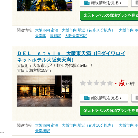
施設情報を見る
楽天トラベルの宿泊プランを見
関連情報
大阪市内 宿泊
大阪市内 駅近（徒歩10分以内）
大阪市内 
天満駅
扇町駅
大阪天満宮駅
ＤＥＬ ｓｔｙｌｅ 大阪東天満（旧ダイワロイ
ネットホテル大阪東天満）
大阪府 / 大阪市北区 /
野江内代駅2.54km
/
大阪天満宮駅159m
- 点
/ 0件
施設情報を見る
楽天トラベルの宿泊プランを見
関連情報
大阪市内 宿泊
大阪市内 駅近（徒歩10分以内）
大阪市内 
天満橋駅