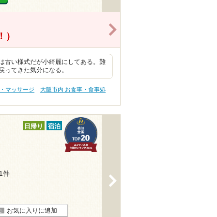
>
得！）
は古い様式だが小綺麗にしてある。難
戻ってきた気分になる。
テ・マッサージ
大阪市内 お食事・食事処
日帰り
宿泊
41件
>
お気に入りに追加