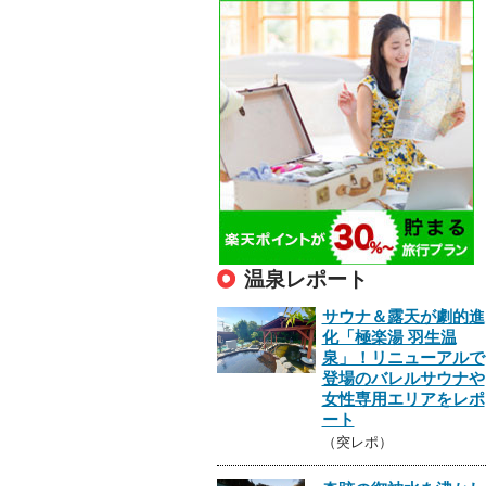
温泉レポート
サウナ＆露天が劇的進
化「極楽湯 羽生温
泉」！リニューアルで
登場のバレルサウナや
女性専用エリアをレポ
ート
（突レポ）