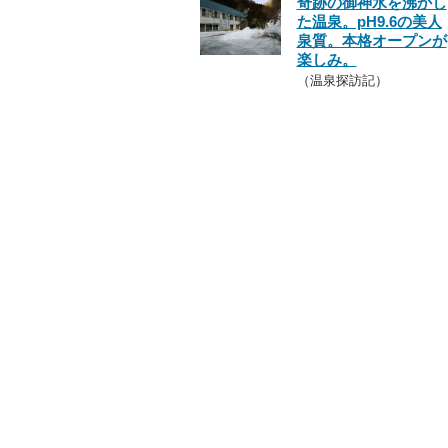
奇跡の御神水を沸かし
た温泉。pH9.6の美人
泉質。本格オープンが
楽しみ。
（温泉探訪記）