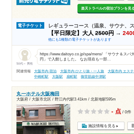
楽天トラベルの宿泊プランを見
レギュラーコース（温泉、サウナ、
電子チケット
【平日限定】大人
2500円
→
240
他にも1種類の電子チケットがあります
https://www.daitoyo.co.jp/spa/mens/ 「
円」で入館しました。 なお現在も一部…
50代～ 男性
関連情報
大阪市内 宿泊
大阪市内 ひとり旅・一人旅
大阪市内 エス
中崎町駅
大阪駅
扇町駅
御堂筋線中津駅
丸一ホテル大阪梅田
大阪府 / 大阪市北区 /
野江内代駅3.41km
/
北新地駅595m
- 点
/ 0件
施設情報を見る