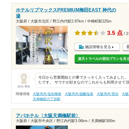
ホテルリブマックスPREMIUM梅田EAST 神代の
湯
大阪府 / 大阪市北区 /
野江内代駅2.87km
/
中崎町駅225m
3.5 点
/ 
施設情報を見る
楽天トラベルの宿泊プランを見
今日から営業開始との事でさっそく入ってみました。
たです。 サウナが好きなのでこれからも利用させて
30代 男性
関連情報
大阪市内 塩化物泉
大阪市内 硫酸塩泉
大阪市内 宿泊
大阪
天神橋筋六丁目駅
アパホテル〈大阪天満橋駅前〉
大阪府 / 大阪市中央区 /
野江内代駅3.06km
/
天満橋駅300m