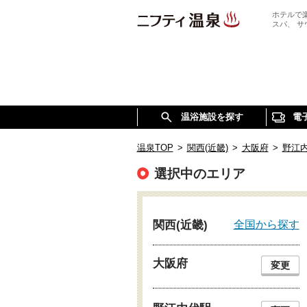
ホテルで
スパ、 
温浴施設を探す
電
温泉TOP
>
関西(近畿)
>
大阪府
>
野江
選択中のエリア
全国から探す
関西(近畿)
大阪府
変更