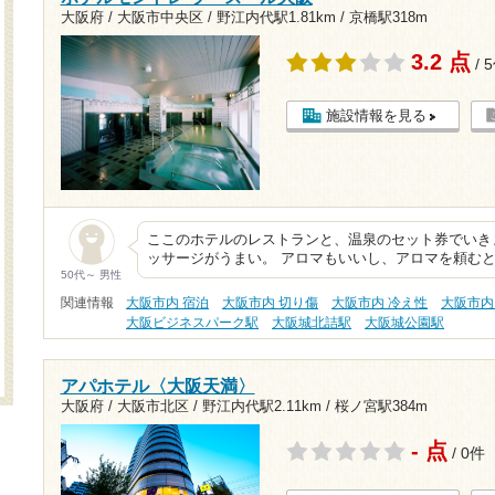
大阪府 / 大阪市中央区 /
野江内代駅1.81km
/
京橋駅318m
3.2 点
/ 
施設情報を見る
ここのホテルのレストランと、温泉のセット券でいき
ッサージがうまい。 アロマもいいし、アロマを頼む
50代～ 男性
関連情報
大阪市内 宿泊
大阪市内 切り傷
大阪市内 冷え性
大阪市内
大阪ビジネスパーク駅
大阪城北詰駅
大阪城公園駅
アパホテル〈大阪天満〉
大阪府 / 大阪市北区 /
野江内代駅2.11km
/
桜ノ宮駅384m
- 点
/ 0件