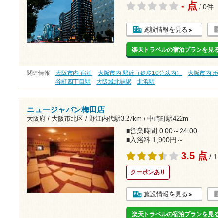
- 点
/ 0件
施設情報を見る
楽天トラベルの宿泊プランを見
関連情報
大阪市内 宿泊
大阪市内 駅近（徒歩10分以内）
大阪市内 
谷町四丁目駅
大阪城北詰駅
北浜駅
ニュージャパン梅田店
大阪府 / 大阪市北区 /
野江内代駅3.27km
/
中崎町駅422m
■営業時間 0:00～24:00
■入浴料 1,900円～
3.5 点
/ 
クーポンあり
施設情報を見る
楽天トラベルの宿泊プランを見