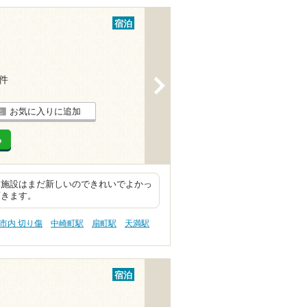
宿泊
2件
>
お気に入りに追加
る
 施設はまだ新しいのできれいでよかっ
頂きます。
市内 切り傷
中崎町駅
扇町駅
天満駅
宿泊