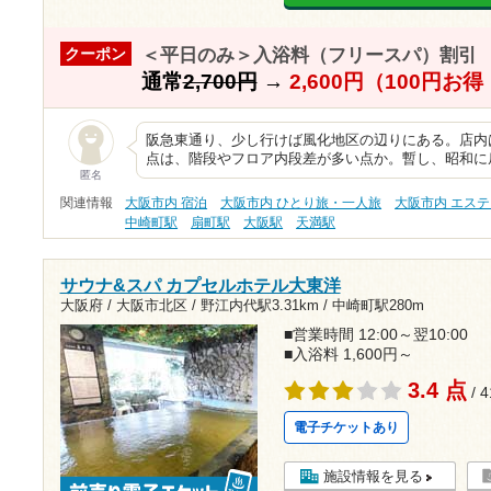
＜平日のみ＞入浴料（フリースパ）割引
クーポン
通常
2,700円
→
2,600円（100円お
阪急東通り、少し行けば風化地区の辺りにある。店内
点は、階段やフロア内段差が多い点か。暫し、昭和に
匿名
関連情報
大阪市内 宿泊
大阪市内 ひとり旅・一人旅
大阪市内 エス
中崎町駅
扇町駅
大阪駅
天満駅
サウナ&スパ カプセルホテル大東洋
大阪府 / 大阪市北区 /
野江内代駅3.31km
/
中崎町駅280m
■営業時間 12:00～翌10:00
■入浴料 1,600円～
3.4 点
/ 
電子チケットあり
施設情報を見る