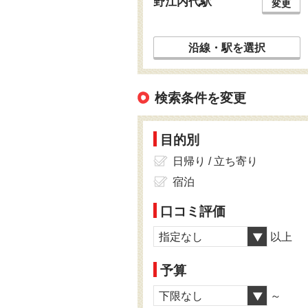
野江内代駅
変更
沿線・駅を選択
検索条件を変更
目的別
日帰り / 立ち寄り
宿泊
口コミ評価
指定なし
以上
予算
下限なし
～