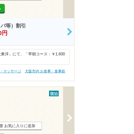
る
スパ等）割引
0円
>
サウナ＆スパ大東洋」にて、「早朝コース：￥1,600
テ・マッサージ
大阪市内 お食事・食事処
宿泊
>
お気に入りに追加