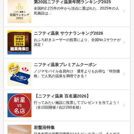
第20回ニフティ温泉年間ランキング2025
全国約2.2万件の中から頂点に選ばれた、2025年の人
気施設は…
ニフティ温泉 サウナランキング2026
おふろ好きユーザーの投票により、全国No.1サウナが
決定！
ニフティ温泉プレミアムクーポン
ノジマモバイル会員向け 通常よりもお得な「特別価
格」で人気の温泉を満喫できる！
【ニフティ温泉 百名湯2026】
行ってみたい施設に投票してプレゼントを当てよう！
（全10回開催 / 合計260名様）
岩盤浴特集