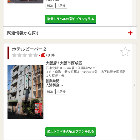
宿泊
ホテル
楽天トラベルの宿泊プランを見る
関連情報から探す
ホテルビーバー２
お気に入
りに追加
-点
/ 0 件
大阪府 / 大阪市西成区
石津北駅10.39km
萩ノ茶屋駅251m
ＪＲ・南海 新今宮駅より徒歩約8分 地下鉄動物園前駅
より徒歩４分
営業時間
入浴料金 ～
宿泊
ホテル
楽天トラベルの宿泊プランを見る