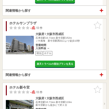
関連情報から探す
ホテルサンプラザ
お気に入
りに追加
-点
/ 0 件
大阪府 / 大阪市西成区
石津北駅10.71km
新今宮駅152m
ＪＲ南海 新今宮駅西出口より徒歩10秒
営業時間
入浴料金 ～
宿泊
ホテル
楽天トラベルの宿泊プランを見る
関連情報から探す
ホテル新今宮
お気に入
りに追加
-点
/ 0 件
大阪府 / 大阪市西成区
石津北駅10.71km
新今宮駅119m
新今宮駅から徒歩にて約１分