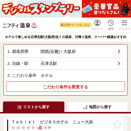
購入済チケットはこちら
ログイン
履歴
メニュー
ホテルで楽しめる石津北駅(大阪府)近くの温泉、日帰り温泉、スーパー銭湯おすすめ
1. 都道府県
関西(近畿) / 大阪府
2. 沿線・駅
石津北駅
3. こだわり条件
ホテル
こだわり条件を変更する
リストから探す
地図から探す
Ｔａｂｉｓｔ ビジネスホテル ニュー大浜
お気に入
りに追加
-点
/ 0 件