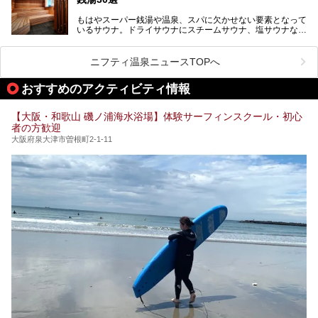
アルオープン！浴室である4F・6Fそれぞれにリニューアル
が施されており、その総工費はなんと13.5億円！
さらに館内でくつろぐだけでなく、隣接するビルにはカラオ
もはやスーパー銭湯や温泉、スパに欠かせない要素となって
大規模リニューアルの全容を確認すべく、リニューアルプレ
ケやボウリングといった遊び場もあり、友人同士やカップル
いるサウナ。ドライサウナにスチームサウナ、塩サウナな
オープンイベントに行ってきました！今回はそのリニューア
で“遊び+癒し”の一日を過ごすのにもぴったり。
ど、いくつか異なるタイプが楽しめたり、水風呂や外気浴ス
ル部分の概要をお届けします。
ペース、ロウリュウなど、心ゆくまで楽しむためのサービス
今回は、あるごの湯を訪問し、チムジルバンやお風呂、食事
が充実した施設も多くみられます。
ニフティ温泉ニュースTOPへ
処にいたるまで魅力をたっぷり堪能してきたので、その全容
を詳しく紹介します！
今回はそんなサウナにこだわった、大阪府内のオススメ温
おすすめのアクティビティ情報
泉・銭湯・スパを30件紹介したいと思います！
【大阪・和歌山 磯ノ浦海水浴場】体験サーフィンスクール・初心
者の方歓迎
大阪府泉大津市曽根町2-1-11