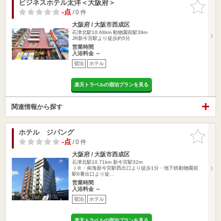
ビジネスホテル太洋＜大阪府＞
お気に入
りに追加
-点
/ 0 件
大阪府 / 大阪市西成区
石津北駅10.68km
動物園前駅39m
JR新今宮駅より徒歩約5分
営業時間
入浴料金 ～
宿泊
ホテル
楽天トラベルの宿泊プランを見る
関連情報から探す
ホテル ジパング
お気に入
りに追加
-点
/ 0 件
大阪府 / 大阪市西成区
石津北駅10.71km
新今宮駅32m
ＪＲ・南海新今宮駅西出口より徒歩1分・地下鉄動物園前
駅6番出口より徒…
営業時間
入浴料金 ～
宿泊
ホテル
楽天トラベルの宿泊プランを見る