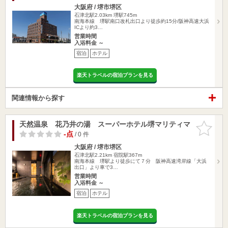
大阪府 / 堺市堺区
石津北駅2.03km
堺駅745m
南海本線 堺駅南口改札出口より徒歩約15分/阪神高速大浜
ICより約3…
営業時間
入浴料金 ～
宿泊
ホテル
楽天トラベルの宿泊プランを見る
関連情報から探す
天然温泉 花乃井の湯 スーパーホテル堺マリティマ
お気に入
りに追加
-点
/ 0 件
大阪府 / 堺市堺区
石津北駅2.21km
宿院駅367m
南海本線 堺駅より徒歩にて７分 阪神高速湾岸線「大浜
出口」より車で3…
営業時間
入浴料金 ～
宿泊
ホテル
楽天トラベルの宿泊プランを見る