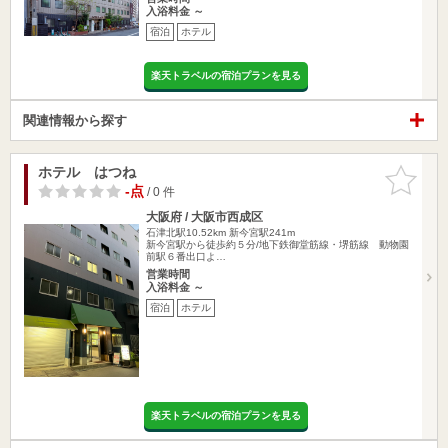
入浴料金 ～
宿泊
ホテル
楽天トラベルの宿泊プランを見る
関連情報から探す
ホテル はつね
お気に入
りに追加
-点
/ 0 件
大阪府 / 大阪市西成区
石津北駅10.52km
新今宮駅241m
新今宮駅から徒歩約５分/地下鉄御堂筋線・堺筋線 動物園
前駅６番出口よ…
営業時間
入浴料金 ～
宿泊
ホテル
楽天トラベルの宿泊プランを見る