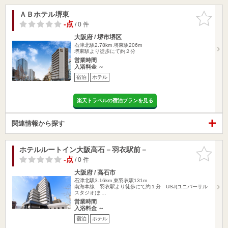
ＡＢホテル堺東
お気に入
りに追加
-点
/ 0 件
大阪府 / 堺市堺区
石津北駅2.78km
堺東駅206m
堺東駅より徒歩にて約２分
営業時間
入浴料金 ～
宿泊
ホテル
楽天トラベルの宿泊プランを見る
関連情報から探す
ホテルルートイン大阪高石－羽衣駅前－
お気に入
りに追加
-点
/ 0 件
大阪府 / 高石市
石津北駅3.16km
東羽衣駅131m
南海本線 羽衣駅より徒歩にて約１分 USJ(ユニバーサル
スタジオ)ま…
営業時間
入浴料金 ～
宿泊
ホテル