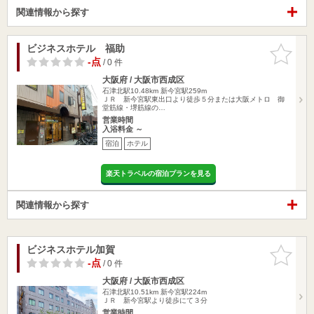
関連情報から探す
ビジネスホテル 福助
お気に入
りに追加
-点
/ 0 件
大阪府 / 大阪市西成区
石津北駅10.48km
新今宮駅259m
ＪＲ 新今宮駅東出口より徒歩５分または大阪メトロ 御
堂筋線・堺筋線の…
営業時間
入浴料金 ～
宿泊
ホテル
楽天トラベルの宿泊プランを見る
関連情報から探す
ビジネスホテル加賀
お気に入
りに追加
-点
/ 0 件
大阪府 / 大阪市西成区
石津北駅10.51km
新今宮駅224m
ＪＲ 新今宮駅より徒歩にて３分
営業時間