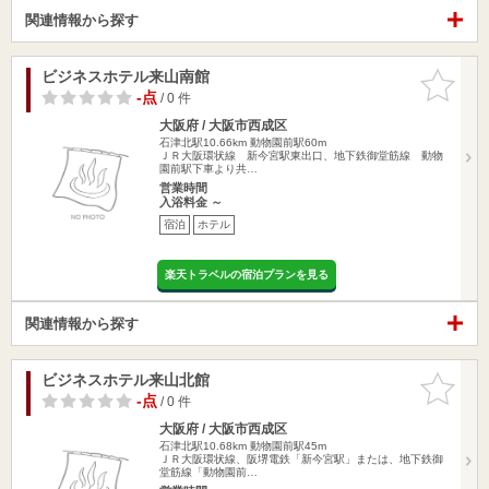
関連情報から探す
ビジネスホテル来山南館
お気に入
りに追加
-点
/ 0 件
大阪府 / 大阪市西成区
石津北駅10.66km
動物園前駅60m
ＪＲ大阪環状線 新今宮駅東出口、地下鉄御堂筋線 動物
園前駅下車より共…
営業時間
入浴料金 ～
宿泊
ホテル
楽天トラベルの宿泊プランを見る
関連情報から探す
ビジネスホテル来山北館
お気に入
りに追加
-点
/ 0 件
大阪府 / 大阪市西成区
石津北駅10.68km
動物園前駅45m
ＪＲ大阪環状線、阪堺電鉄「新今宮駅」または、地下鉄御
堂筋線「動物園前…