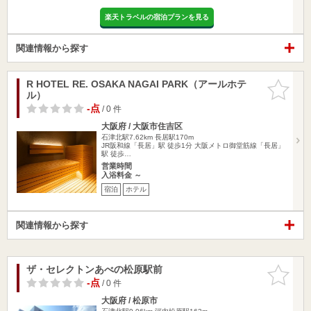
楽天トラベルの宿泊プランを見る
関連情報から探す
R HOTEL RE. OSAKA NAGAI PARK（アールホテ
お気に入
ル）
りに追加
-点
/ 0 件
大阪府 / 大阪市住吉区
石津北駅7.62km
長居駅170m
JR阪和線「長居」駅 徒歩1分 大阪メトロ御堂筋線「長居」
駅 徒歩…
営業時間
入浴料金 ～
宿泊
ホテル
関連情報から探す
ザ・セレクトンあべの松原駅前
お気に入
りに追加
-点
/ 0 件
大阪府 / 松原市