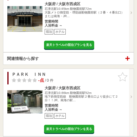
大阪府 / 大阪市西成区
石津北駅10.65km
動物園前駅72m
大阪メトロ御堂筋・堺筋線動物園前駅（２番・４番出口）
または南海・JR…
営業時間
入浴料金 ～
宿泊
ホテル
楽天トラベルの宿泊プランを見る
関連情報から探す
ＰＡＲＫ ＩＮＮ
お気に入
りに追加
-点
/ 0 件
大阪府 / 大阪市西成区
石津北駅10.66km
動物園前駅52m
地下鉄御堂筋線 動物園前駅２番出口より徒歩にて２
分！！JR、南海の駅…
営業時間
入浴料金 ～
宿泊
ホテル
楽天トラベルの宿泊プランを見る