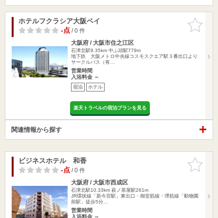
ホテルフクラシア大阪ベイ
お気に入
りに追加
-点
/ 0 件
大阪府 / 大阪市住之江区
石津北駅9.35km
中ふ頭駅779m
地下鉄 大阪メトロ中央線コスモスクエア駅３番出口より
サークルバス（有…
営業時間
入浴料金 ～
宿泊
ホテル
楽天トラベルの宿泊プランを見る
関連情報から探す
ビジネスホテル 和香
お気に入
りに追加
-点
/ 0 件
大阪府 / 大阪市西成区
石津北駅10.33km
萩ノ茶屋駅261m
JR環状線「新今宮駅」東出口・御堂筋線・堺筋線「動物園
前駅」徒歩5分…
営業時間
入浴料金 ～