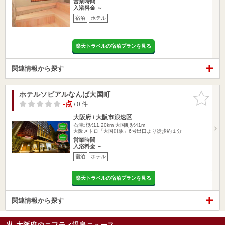
営業時間
入浴料金 ～
宿泊
ホテル
楽天トラベルの宿泊プランを見る
関連情報から探す
ホテルソビアルなんば大国町
お気に入
りに追加
-点
/ 0 件
大阪府 / 大阪市浪速区
石津北駅11.20km
大国町駅41m
大阪メトロ「大国町駅」6号出口より徒歩約１分
営業時間
入浴料金 ～
宿泊
ホテル
楽天トラベルの宿泊プランを見る
関連情報から探す