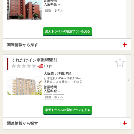
営業時間
入浴料金 ～
宿泊
ホテル
楽天トラベルの宿泊プランを見る
関連情報から探す
くれたけイン南海堺駅前
お気に入
りに追加
-点
/ 0 件
大阪府 / 堺市堺区
石津北駅2.45km
堺駅150m
堺駅東口より徒歩にて約２分
営業時間
入浴料金 ～
宿泊
ホテル
楽天トラベルの宿泊プランを見る
関連情報から探す