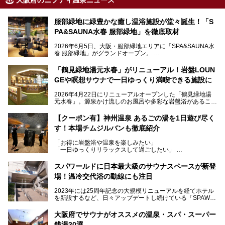
大阪府のニフティ温泉ニュース
服部緑地に緑豊かな癒し温浴施設が堂々誕生！「S
PA&SAUNA水春 服部緑地」を徹底取材
2026年6月5日、大阪・服部緑地エリアに「SPA&SAUNA水
春 服部緑地」がグランドオープン。
当初の計画から約5年の時を経て誕生した本施設は、温泉・
「鶴見緑地湯元水春」がリニューアル！岩盤LOUN
サウナ・岩盤浴・フィットネス・ラウンジ・レストランなど
GEや瞑想サウナで一日ゆっくり満喫できる施設に
を融合した、これまでの“水春”のイメージをさらに進化させ
た大型ウェルネス施設です。
2026年4月22日にリニューアルオープンした「鶴見緑地湯
元水春」。源泉かけ流しのお風呂や多彩な岩盤浴があること
今回はオープン前の内覧会に参加し、館内のこだわりポイン
で人気の施設ですが、リニューアルを経てこれまで以上
トを徹底取材してきました。
に“一日中くつろげる場所”としてパワーアップしています。
サウナー注目の3種のサウナや160cmの深水風呂、没入感の
【クーポン有】神州温泉 あるごの湯を1日遊び尽く
高い岩盤浴エリア、日本最大の台数を誇る最新AIフィットネ
す！本場チムジルバンも徹底紹介
今回のリニューアルでは、新たに登場した瞑想サウナをはじ
スマシンなど、見どころ満載の館内を詳しくご紹介します。
め、岩盤浴エリアや休憩スペースの充実、レストランなど、
「お得に岩盤浴や温泉を楽しみたい」
見どころが盛りだくさん。日常の疲れを癒やしたい方はもち
「一日ゆっくりリラックスして過ごしたい」
ろん、休日にゆったり過ごしたい方にもぴったりの内容とな
そんな方におすすめなのが、クーポンを使ってお得に長時間
っています。
利用できる「神州温泉 あるごの湯」です。
スパワールドに日本最大級のサウナスペースが新登
本記事では、そんなリニューアル後の注目ポイントを詳しく
場！温冷交代浴の動線にも注目
あるごの湯は、大阪府豊中市にある日帰り温浴施設で、阪急
紹介します。これから「鶴見緑地湯元水春」に訪れる方や、
宝塚線「三国駅」から徒歩約10分とアクセスも良好です。
より満足度の高い過ごし方をしたい方はぜひお読みくださ
2023年には25周年記念の大規模リニューアルを経てホテル
チムジルバン（岩盤浴）を中心に、発汗・リラックス・漫画
い。
を新設するなど、日々アップデートし続けている「SPAWO
タイムまで満喫できる長時間滞在型の施設なので、一日中ゆ
RLD HOTEL＆RESORT」（以下スパワールド）。
ったりと過ごしたいときにおすすめ。大うちわやタオルによ
そんなスパワールドが2025年11月15日（土）に、新たな浴
る迫力ある熱波パフォーマンスも毎日行われており、“とと
大阪府でサウナがオススメの温泉・スパ・スーパー
室や日本最大級140人収容の大規模サウナを携えてリニュー
のう”体験をしっかり楽しめるのもポイントです。
銭湯30選