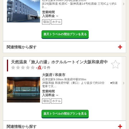
石津北駅9.06km
河内松原駅162m
[E26]阪和道 松原IC・阪神高速14号松原線 三宅ICより約1
0…
営業時間
入浴料金 ～
宿泊
ホテル
楽天トラベルの宿泊プランを見る
関連情報から探す
天然温泉「旅人の湯」ホテルルートイン大阪和泉府中
お気に入
りに追加
-点
/ 0 件
大阪府 / 和泉市
石津北駅9.06km
和泉府中駅658m
JR阪和線 和泉府中駅（東口）より徒歩で約10分 ■快速
電車で天…
営業時間
入浴料金 ～
宿泊
ホテル
楽天トラベルの宿泊プランを見る
関連情報から探す