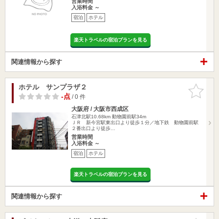
営業時間
入浴料金 ～
宿泊
ホテル
楽天トラベルの宿泊プランを見る
関連情報から探す
ホテル サンプラザ２
お気に入
りに追加
-点
/ 0 件
大阪府 / 大阪市西成区
石津北駅10.68km
動物園前駅34m
ＪＲ 新今宮駅東出口より徒歩１分／地下鉄 動物園前駅
２番出口より徒歩…
営業時間
入浴料金 ～
宿泊
ホテル
楽天トラベルの宿泊プランを見る
関連情報から探す