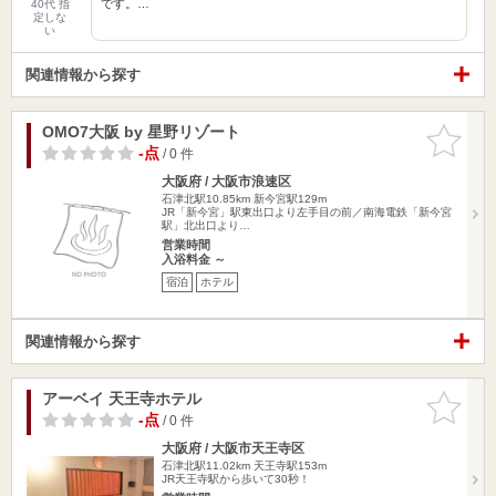
です。…
40代 指
定しな
い
関連情報から探す
OMO7大阪 by 星野リゾート
お気に入
りに追加
-点
/ 0 件
大阪府 / 大阪市浪速区
石津北駅10.85km
新今宮駅129m
JR「新今宮」駅東出口より左手目の前／南海電鉄「新今宮
駅」北出口より…
営業時間
入浴料金 ～
宿泊
ホテル
関連情報から探す
アーベイ 天王寺ホテル
お気に入
りに追加
-点
/ 0 件
大阪府 / 大阪市天王寺区
石津北駅11.02km
天王寺駅153m
JR天王寺駅から歩いて30秒！