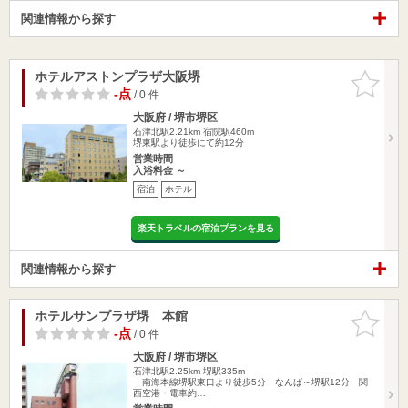
関連情報から探す
ホテルアストンプラザ大阪堺
お気に入
りに追加
-点
/ 0 件
大阪府 / 堺市堺区
石津北駅2.21km
宿院駅460m
堺東駅より徒歩にて約12分
営業時間
入浴料金 ～
宿泊
ホテル
楽天トラベルの宿泊プランを見る
関連情報から探す
ホテルサンプラザ堺 本館
お気に入
りに追加
-点
/ 0 件
大阪府 / 堺市堺区
石津北駅2.25km
堺駅335m
南海本線堺駅東口より徒歩5分 なんば～堺駅12分 関
西空港・電車約…