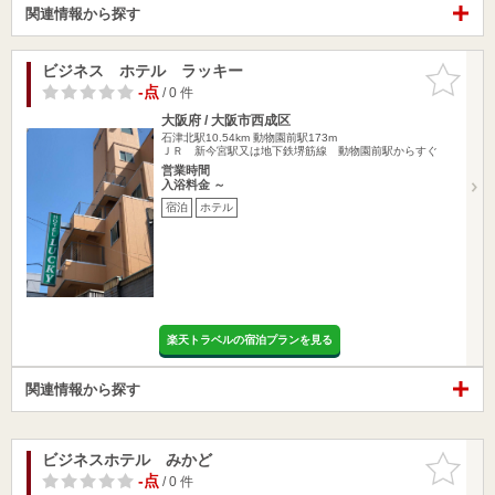
関連情報から探す
ビジネス ホテル ラッキー
お気に入
りに追加
-点
/ 0 件
大阪府 / 大阪市西成区
石津北駅10.54km
動物園前駅173m
ＪＲ 新今宮駅又は地下鉄堺筋線 動物園前駅からすぐ
営業時間
入浴料金 ～
宿泊
ホテル
楽天トラベルの宿泊プランを見る
関連情報から探す
ビジネスホテル みかど
お気に入
りに追加
-点
/ 0 件