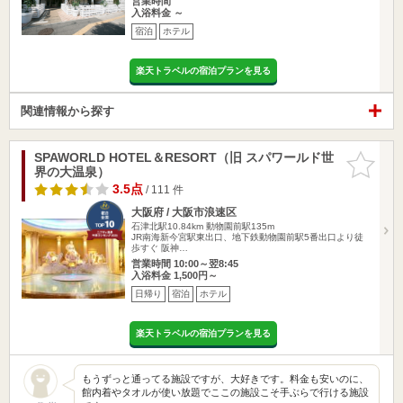
営業時間
入浴料金 ～
宿泊
ホテル
楽天トラベルの宿泊プランを見る
関連情報から探す
SPAWORLD HOTEL＆RESORT（旧 スパワールド世
お気に入
界の大温泉）
りに追加
3.5点
/ 111 件
大阪府 / 大阪市浪速区
石津北駅10.84km
動物園前駅135m
JR南海新今宮駅東出口、地下鉄動物園前駅5番出口より徒
歩すぐ 阪神…
営業時間 10:00～翌8:45
入浴料金 1,500円～
日帰り
宿泊
ホテル
楽天トラベルの宿泊プランを見る
もうずっと通ってる施設ですが、大好きです。料金も安いのに、
館内着やタオルが使い放題でここの施設こそ手ぶらで行ける施設