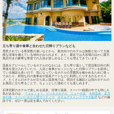
立ち寄り湯や食事と合わせた日帰りプランなども
用意されている客室数の違いなどから、観光向けのホテルは旅館と比べて大規
模な浴場を備えている傾向がみられます。また、最近では大浴場のほかに露天
風呂付きの豪華な客室での入浴が楽しめるところも増えてきています。
温泉をアピールしているホテルのなかには、立ち寄り湯として宿泊客以外の利
用者を受け入れていたり、入浴と食事がセットになった日帰りプランを提供し
ている施設も多いので、気になっているホテルの雰囲気を確かめるために使っ
てみたり、特別な日の食事会や温泉デートなどに利用したりするのもオスス
メ。たくさんのホテルが立ち並ぶ温泉地では、宿泊する施設とは別のホテルの
お風呂に立ち寄ることで、ちょっとした湯めぐりも楽しめます。
石津北駅のホテルで楽しめる温泉、日帰り温泉、スーパー銭湯の中でも特に人
気があるのは、
Ｔａｂｉｓｔ ビジネスホテル ニュー大浜
、
天然温泉 花乃
井の湯 スーパーホテル堺マリティマ
、
ホテルアストンプラザ大阪堺
などの施
設です。ぜひ一度は足を運んでみてください。