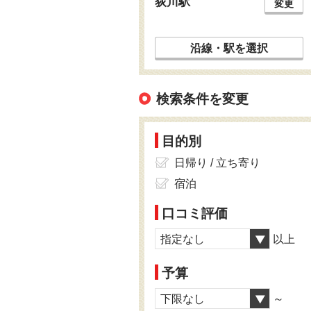
荻川駅
変更
沿線・駅を選択
検索条件を変更
目的別
日帰り / 立ち寄り
宿泊
口コミ評価
指定なし
以上
予算
下限なし
～