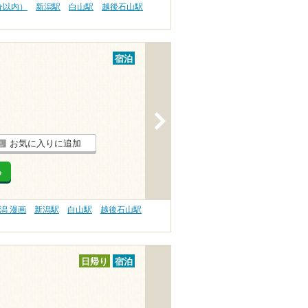
分以内）
新潟駅
白山駅
越後石山駅
宿泊
>
お気に入りに追加
る
潟 漫画
新潟駅
白山駅
越後石山駅
日帰り
宿泊