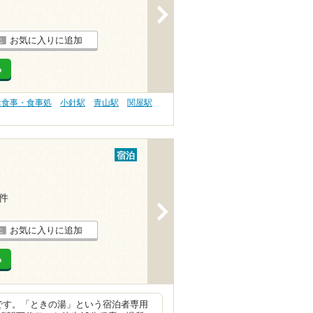
>
お気に入りに追加
る
お食事・食事処
小針駅
青山駅
関屋駅
宿泊
1件
>
お気に入りに追加
る
です。「ときの湯」という宿泊者専用