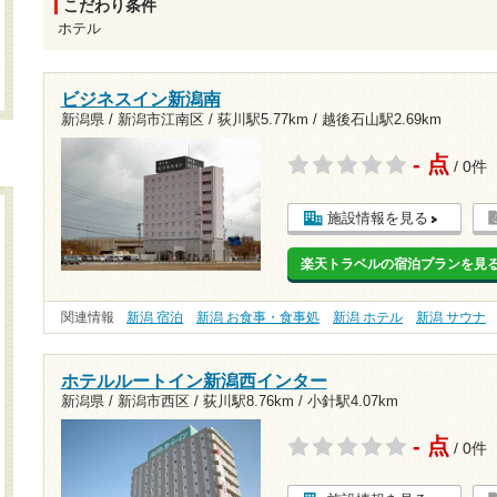
こだわり条件
ホテル
ビジネスイン新潟南
新潟県 / 新潟市江南区 /
荻川駅5.77km
/
越後石山駅2.69km
- 点
/ 0件
施設情報を見る
楽天トラベルの宿泊プランを見
関連情報
新潟 宿泊
新潟 お食事・食事処
新潟 ホテル
新潟 サウナ
ホテルルートイン新潟西インター
新潟県 / 新潟市西区 /
荻川駅8.76km
/
小針駅4.07km
- 点
/ 0件