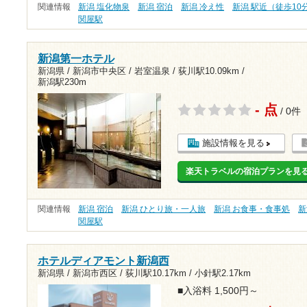
関連情報
新潟 塩化物泉
新潟 宿泊
新潟 冷え性
新潟 駅近（徒歩10
関屋駅
新潟第一ホテル
新潟県 / 新潟市中央区 / 岩室温泉 /
荻川駅10.09km
/
新潟駅230m
- 点
/ 0件
施設情報を見る
楽天トラベルの宿泊プランを見
関連情報
新潟 宿泊
新潟 ひとり旅・一人旅
新潟 お食事・食事処
新
関屋駅
ホテルディアモント新潟西
新潟県 / 新潟市西区 /
荻川駅10.17km
/
小針駅2.17km
■入浴料 1,500円～