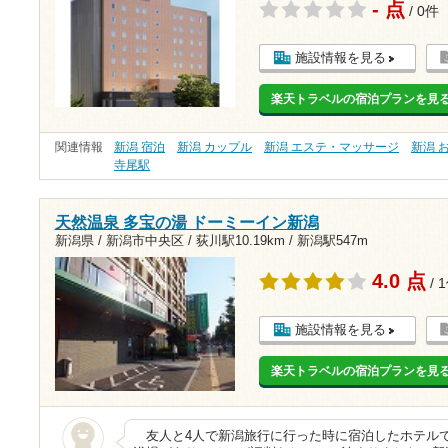
- 点
/ 0件
施設情報を見る
楽天トラベルの宿泊プランを見
関連情報
新潟 宿泊
新潟 カップル
新潟 エステ・マッサージ
新潟 
寺尾駅
天然温泉 多宝の湯 ドーミーイン新潟
新潟県 / 新潟市中央区 /
荻川駅10.19km
/
新潟駅547m
4.0 点
/ 
施設情報を見る
楽天トラベルの宿泊プランを見
友人と4人で新潟旅行に行った時に宿泊したホテル