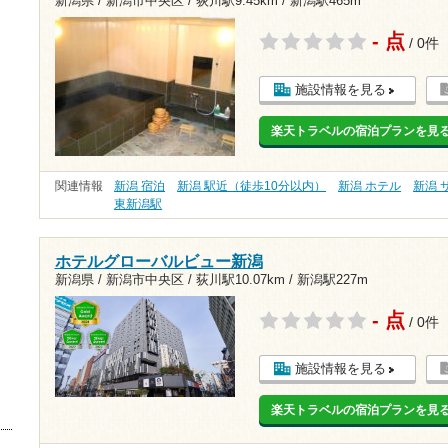
新潟県 / 新潟市中央区 /
荻川駅9.45km
/
新潟駅465m
- 点
/ 0件
施設情報を見る
楽天トラベルの宿泊プランを見
関連情報
新潟 宿泊
新潟 駅近（徒歩10分以内）
新潟 ホテル
新潟 
東新潟駅
ホテルグローバルビュー新潟
新潟県 / 新潟市中央区 /
荻川駅10.07km
/
新潟駅227m
- 点
/ 0件
施設情報を見る
楽天トラベルの宿泊プランを見