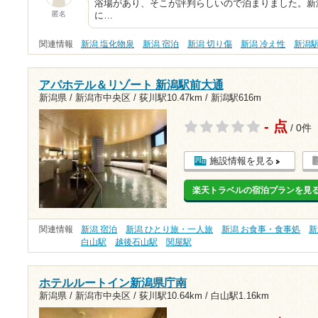
浴場があり、そこが評判らしいので泊まりました。新
匿名
に…
関連情報
新潟 塩化物泉
新潟 宿泊
新潟 切り傷
新潟 冷え性
新潟
アパホテル＆リゾート 新潟駅前大通
新潟県 / 新潟市中央区 /
荻川駅10.47km
/
新潟駅616m
- 点
/ 0件
施設情報を見る
楽天トラベルの宿泊プランを見
関連情報
新潟 宿泊
新潟 ひとり旅・一人旅
新潟 お食事・食事処
新
白山駅
越後石山駅
関屋駅
ホテルルートイン新潟県庁南
新潟県 / 新潟市中央区 /
荻川駅10.64km
/
白山駅1.16km