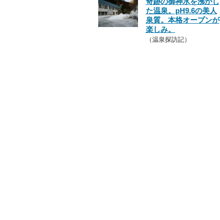
奇跡の御神水を沸かし
た温泉。pH9.6の美人
泉質。本格オープンが
楽しみ。
（温泉探訪記）