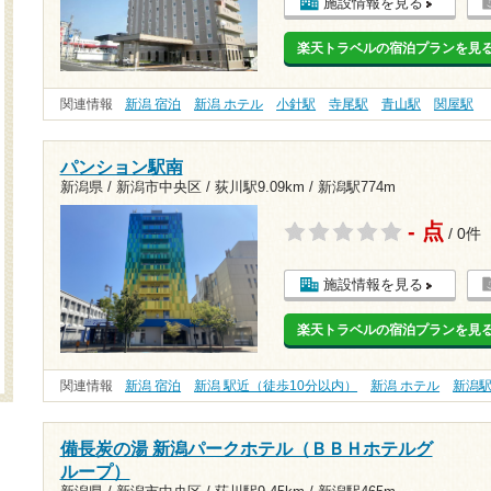
施設情報を見る
楽天トラベルの宿泊プランを見
関連情報
新潟 宿泊
新潟 ホテル
小針駅
寺尾駅
青山駅
関屋駅
パンション駅南
新潟県 / 新潟市中央区 /
荻川駅9.09km
/
新潟駅774m
- 点
/ 0件
施設情報を見る
楽天トラベルの宿泊プランを見
関連情報
新潟 宿泊
新潟 駅近（徒歩10分以内）
新潟 ホテル
新潟
備長炭の湯 新潟パークホテル（ＢＢＨホテルグ
ループ）