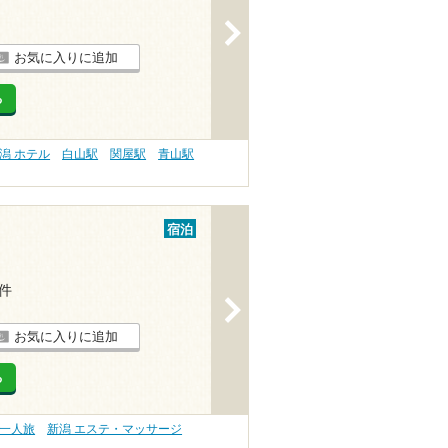
>
お気に入りに追加
る
潟 ホテル
白山駅
関屋駅
青山駅
宿泊
2件
>
お気に入りに追加
る
・一人旅
新潟 エステ・マッサージ