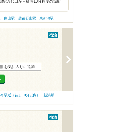
潟駅万代口から徒歩10分程度の場所
駅
白山駅
越後石山駅
東新潟駅
宿泊
>
お気に入りに追加
る
潟 駅近（徒歩10分以内）
新潟駅
宿泊