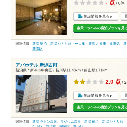
- 点
/ 0件
施設情報を見る
楽天トラベルの宿泊プランを見
関連情報
新潟 宿泊
新潟 ひとり旅・一人旅
新潟 お食事・食事処
新
新潟駅
アパホテル 新潟古町
新潟県 / 新潟市中央区 /
荻川駅11.48km
/
白山駅1.71km
2.0 点
/ 
施設情報を見る
楽天トラベルの宿泊プランを見
関連情報
新潟 ラドン温泉、ラジウム温泉
新潟 宿泊
新潟 ひとり旅
白山駅
新潟駅
関屋駅
青山駅