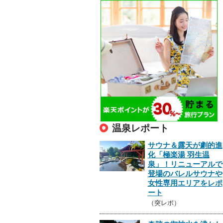
温泉レポート
サウナ＆露天が劇的進
化「極楽湯 羽生温
泉」！リニューアルで
登場のバレルサウナや
女性専用エリアをレポ
ート
（突レポ）