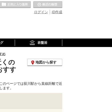
お気に入りの温泉
最近の履歴
ログイン
ID作成
グ
岩盤浴
すめ
近くの
地図から探す
おすす
このページでは荻川駅から直線距離で近
します。