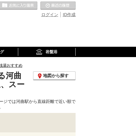
お気に入りの温泉
最近の履歴
ログイン
ID作成
グ
岩盤浴
銭湯おすすめ
る河曲
地図から探す
泉、スー
ージでは河曲駅から直線距離で近い順で
。