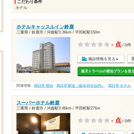
こだわり条件
ホテル
ホテルキャッスルイン鈴鹿
三重県 / 鈴鹿市 /
河曲駅3.36km
/
平田町駅150m
- 点
/ 0件
施設情報を見る
楽天トラベルの宿泊プランを見
関連情報
四日市 宿泊
四日市 駅近（徒歩10分以内）
四日市 ホテル
スーパーホテル鈴鹿
三重県 / 鈴鹿市 /
河曲駅3.46km
/
平田町駅276m
- 点
/ 0件