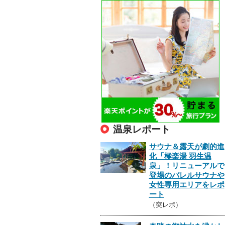
温泉レポート
サウナ＆露天が劇的進
化「極楽湯 羽生温
泉」！リニューアルで
登場のバレルサウナや
女性専用エリアをレポ
ート
（突レポ）