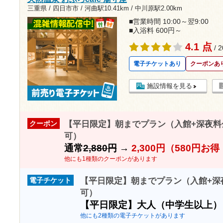
三重県 / 四日市市 /
河曲駅10.41km
/
中川原駅2.00km
■営業時間 10:00～翌9:00
■入浴料 600円～
4.1 点
/ 
電子チケットあり
クーポンあ
施設情報を見る
【平日限定】朝までプラン（入館+深夜料金）
クーポン
可）
通常
2,880円
→
2,300円（580円お
他にも1種類のクーポンがあります
【平日限定】朝までプラン（入館+深夜料
電子チケット
可）
【平日限定】大人（中学生以上
他にも2種類の電子チケットがあります