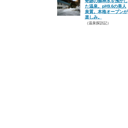
奇跡の御神水を沸かし
た温泉。pH9.6の美人
泉質。本格オープンが
楽しみ。
（温泉探訪記）