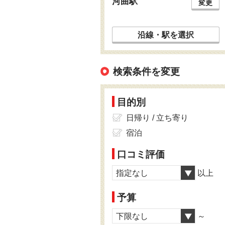
河曲駅
変更
沿線・駅を選択
検索条件を変更
目的別
日帰り / 立ち寄り
宿泊
口コミ評価
指定なし
以上
予算
下限なし
～