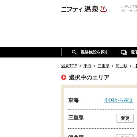
ホテルで
パ、 サ
温浴施設を探す
電
温泉TOP
>
東海
>
三重県
>
河曲駅
>
選択中のエリア
全国から探す
東海
三重県
変更