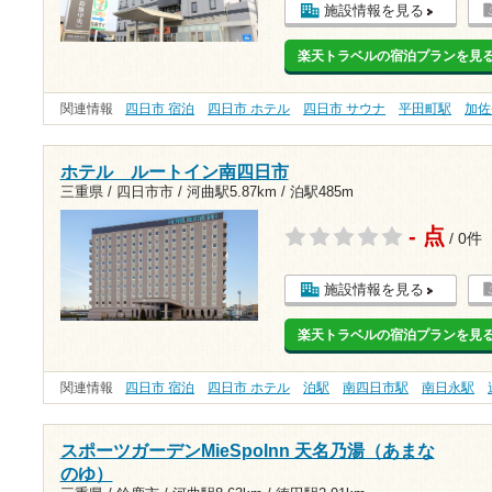
施設情報を見る
楽天トラベルの宿泊プランを見
関連情報
四日市 宿泊
四日市 ホテル
四日市 サウナ
平田町駅
加佐
ホテル ルートイン南四日市
三重県 / 四日市市 /
河曲駅5.87km
/
泊駅485m
- 点
/ 0件
施設情報を見る
楽天トラベルの宿泊プランを見
関連情報
四日市 宿泊
四日市 ホテル
泊駅
南四日市駅
南日永駅
スポーツガーデンMieSpoInn 天名乃湯（あまな
のゆ）