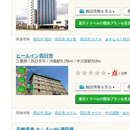
施設情報を見る
楽天トラベルの宿泊プランを見
関連情報
四日市 宿泊
四日市 冷え性
四日市 ホテル
あすなろう四日
ヒールイン四日市
三重県 / 四日市市 /
河曲駅9.25km
/
中川原駅918m
- 点
/ 0件
施設情報を見る
楽天トラベルの宿泊プランを見
関連情報
四日市 宿泊
四日市 ホテル
四日市 サウナ
中川原駅
あす
天然温泉 おふろcafé 湯守座