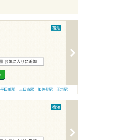
宿泊
>
お気に入りに追加
る
平田町駅
三日市駅
加佐登駅
玉垣駅
宿泊
>