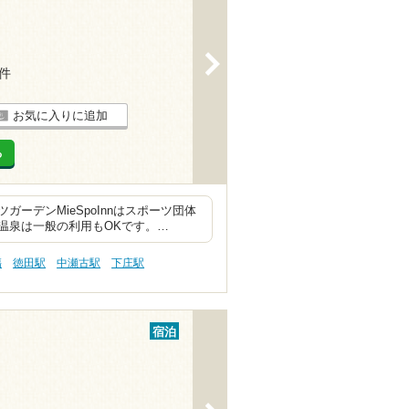
>
7件
お気に入りに追加
る
ーデンMieSpoInnはスポーツ団体
温泉は一般の利用もOKです。…
傷
徳田駅
中瀬古駅
下庄駅
宿泊