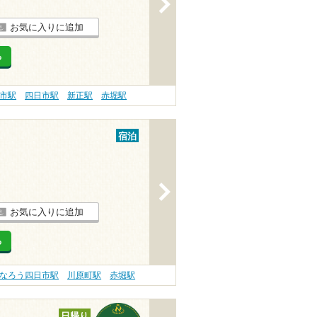
>
お気に入りに追加
る
市駅
四日市駅
新正駅
赤堀駅
宿泊
>
お気に入りに追加
る
なろう四日市駅
川原町駅
赤堀駅
日帰り