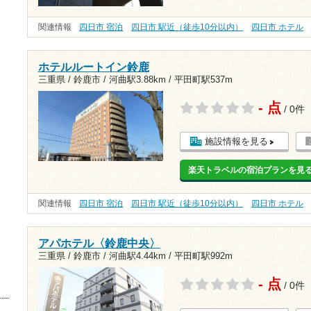
関連情報
四日市 宿泊
四日市 駅近（徒歩10分以内）
四日市 ホテル
ホテルルートイン鈴鹿
三重県 / 鈴鹿市 /
河曲駅3.88km
/
平田町駅537m
- 点
/ 0件
施設情報を見る
楽天トラベルの宿泊プランを見
関連情報
四日市 宿泊
四日市 駅近（徒歩10分以内）
四日市 ホテル
アパホテル〈鈴鹿中央〉
三重県 / 鈴鹿市 /
河曲駅4.44km
/
平田町駅992m
- 点
/ 0件