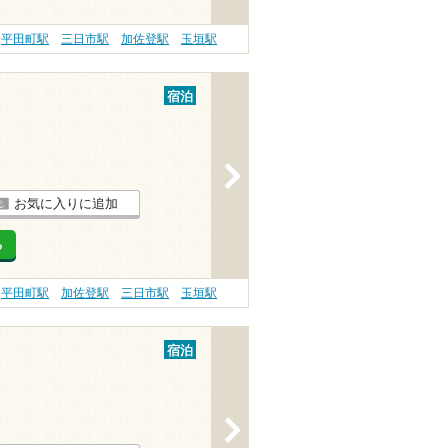
平田町駅
三日市駅
加佐登駅
玉垣駅
宿泊
>
お気に入りに追加
る
平田町駅
加佐登駅
三日市駅
玉垣駅
宿泊
>