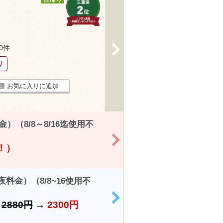
>
20件
り
お気に入りに追加
（8/8～8/16迄使用不
>
得！）
金）（8/8~16使用不
>
）
2880円
→
2300円