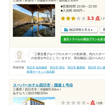
三重県 / 鈴鹿市 /
河曲駅8.63km
/
徳田駅2.91km
■営業時間 10:00～22:00
■入浴料 800円～
3.3 点
/ 
施設情報を見る
楽天トラベルの宿泊プランを見
「三重交通グループのスポーツの杜鈴鹿」内のスポーツガ
の合宿を中心としていますが、宿泊施設に設けられた
～10代 男性
関連情報
四日市 塩化物泉
四日市 宿泊
四日市 糖尿病
四日市 切り
鈴鹿サーキット稲生駅
スーパーホテル四日市・国道１号沿
三重県 / 四日市市 /
河曲駅8.91km
/
あすなろう四日市駅323m
- 点
/ 0件