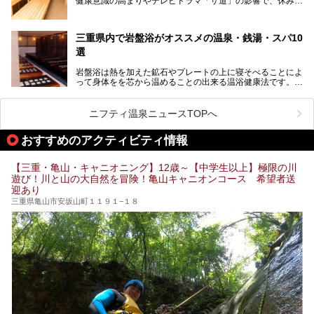
健康意識の高まりやテレビドラマ「サ道」の影響で、休みの
スーパー銭湯がたくさん！お風呂も食事もコスパもいい、お
日には「サ活」を楽しむ人が増えています！
すすめ施設の数々をご紹介します。
そこで今回は、観光地としても人気の三重県でおすすめした
三重県内で岩盤浴がオススメの温泉・銭湯・スパ10
いサウナのある温泉や銭湯、スパをご紹介。
気軽に立ち寄れてリラックス効果の高いサウナで、日頃の疲
選
れをリフレッシュしませんか？
岩盤浴は熱を加えた鉱石やプレートの上に寝そべることによ
って身体をを芯から温めることの出来る温浴健康法です。じ
んわりと身体の内部を温めて発汗を促すことでリラックス効
果だけではなく、代謝が高まり健康や美容にも良い影響が期
待できます。今回はそんな岩盤浴にこだわった、三重県内の
ニフティ温泉ニュースTOPへ
オススメ温泉・銭湯・スパ10ヶ所を紹介させていただきま
す。
おすすめのアクティビティ情報
【三重・亀山・キャニオニング】12歳～【中学生以上】極限の川
遊び！川と山の大自然を冒険！亀山キャニオンコース 希望者送
迎あり
三重県亀山市安坂山町１１９１−１８