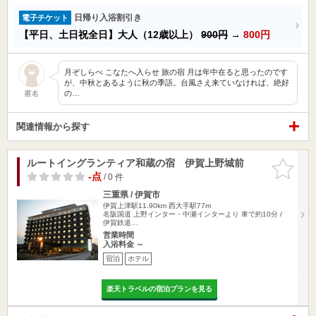
日帰り入浴割引き
電子チケット
【平日、土日祝全日】大人（12歳以上）
900円
→
800円
月ぞしらべ こなたへ入らせ 旅の宿 月は年中在ると思ったのです
が、中秋とあるように秋の季語。台風さえ来ていなければ、絶好
の…
匿名
関連情報から探す
ルートイングランティア和蔵の宿 伊賀上野城前
お気に入
りに追加
-点
/ 0 件
三重県 / 伊賀市
伊賀上津駅11.90km
西大手駅77m
名阪国道 上野インター・中瀬インターより 車で約10分 /
伊賀鉄道…
営業時間
入浴料金 ～
宿泊
ホテル
楽天トラベルの宿泊プランを見る