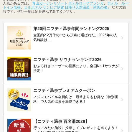
人気があるのは、
青山ガーデンリゾート ホテルローザブランカ
、
ホテル ルー
トイン名張
、
ヒルホテル サンピア伊賀 日帰り天然温泉「芭蕉の湯」
などの施
設です。ぜひ一度は足を運んでみてください。
第20回ニフティ温泉年間ランキング2025
全国約2.2万件の中から頂点に選ばれた、2025年の人
気施設は…
ニフティ温泉 サウナランキング2026
おふろ好きユーザーの投票により、全国No.1サウナが
決定！
ニフティ温泉プレミアムクーポン
ノジマモバイル会員向け 通常よりもお得な「特別価
格」で人気の温泉を満喫できる！
【ニフティ温泉 百名湯2026】
行ってみたい施設に投票してプレゼントを当てよう！