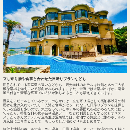
立ち寄り湯や食事と合わせた日帰りプランなども
用意されている客室数の違いなどから、観光向けのホテルは旅館と比べて大規
模な浴場を備えている傾向がみられます。また、最近では大浴場のほかに露天
風呂付きの豪華な客室での入浴が楽しめるところも増えてきています。
温泉をアピールしているホテルのなかには、立ち寄り湯として宿泊客以外の利
用者を受け入れていたり、入浴と食事がセットになった日帰りプランを提供し
ている施設も多いので、気になっているホテルの雰囲気を確かめるために使っ
てみたり、特別な日の食事会や温泉デートなどに利用したりするのもオスス
メ。たくさんのホテルが立ち並ぶ温泉地では、宿泊する施設とは別のホテルの
お風呂に立ち寄ることで、ちょっとした湯めぐりも楽しめます。
伊賀上津駅のホテルで楽しめる温泉、日帰り温泉、スーパー銭湯の中でも特に