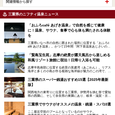
関連情報から探す
三重県のニフティ温泉ニュース
「おふろcafé あげき温泉」で自然を感じて健康
に！温泉、サウナ、食事で心も体も満たされる体験
を
三重県いなべ市の自然に囲まれた場所に位置する「おふろc
afé あげき温泉」。かつて15年間「阿下喜温泉あじさいの
里」として親しまれてきた施設が、温泉、サウナ、食事、宿
泊が楽しめる施設として2024年4月に新しく生まれ変わりま
「賢島宝生苑」志摩の絶景が露天風呂から楽しめる
した！
和風リゾート旅館に宿泊！日帰り入浴も可能
三重県在住で温泉・サウナ好きな私もずっと行きたいと思っ
志摩半島南部に位置する絶景の英虞湾（あごわん）。リアス
ていた施設……。今回は、地元の方から観光客まで楽しめる
海岸と多くの小島が作る複雑な海岸線が魅力のこの湾で、最
「おふろcafé あげき温泉」をじっくりご紹介していきま
大の島である賢島の景勝地に建ち、お部屋からも露天風呂か
す。
らも英虞湾が一望できる人気の旅館「賢島宝生苑（かしこじ
三重県のスーパー銭湯おすすめ15選【2025年最新
まほうじょうえん）」をご紹介します。日帰り入浴もできま
版】
すよ！
関西地方の東寄りに位置する三重県。伊勢湾を挟む形で愛知
───
県の西隣に、そして奈良県の東隣にあり、岐阜・滋賀・京
提供元：賢島宝生苑【PR】
都・和歌山の各県とも接しています。
この記事は賢島宝生苑のPR記事です。
伊勢神宮を擁する伊勢志摩や、世界遺産に登録された熊野古
三重県でサウナがオススメの温泉・銭湯・スパ10選
道をはじめ、鳥羽水族館、忍者の里・伊賀、鈴鹿サーキッ
ト、松坂牛に伊勢海老……と、観光＆グルメの宝庫です。
ここ最近空前のブームとなっているのがサウナ。
東からも西からも訪れやすい三重県には、ハイクオリティな