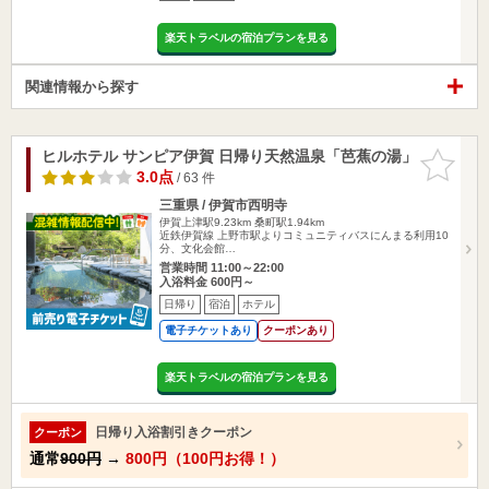
楽天トラベルの宿泊プランを見る
関連情報から探す
ヒルホテル サンピア伊賀 日帰り天然温泉「芭蕉の湯」
お気に入
りに追加
3.0点
/ 63 件
三重県 / 伊賀市西明寺
伊賀上津駅9.23km
桑町駅1.94km
近鉄伊賀線 上野市駅よりコミュニティバスにんまる利用10
分、文化会館…
営業時間 11:00～22:00
入浴料金 600円～
日帰り
宿泊
ホテル
電子チケットあり
クーポンあり
楽天トラベルの宿泊プランを見る
日帰り入浴割引きクーポン
クーポン
通常
900円
→
800円（100円お得！）