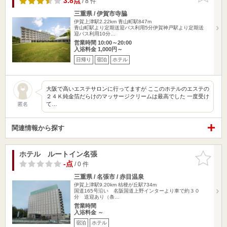
3.8点
/ 8 件
三重県 / 伊賀市寺脇
伊賀上津駅2.22km
青山町駅847m
青山町駅より定期送迎バス利用5分伊賀神戸駅より定期送
迎バス利用10分…
営業時間 10:00～20:00
入浴料金 1,000円～
日帰り
宿泊
ホテル
大阪で高いエステサロンに行ってますが ここのホテルのエステの
２４Ｋ純金箔だらけのマッサージクリームは最高でした 一度受け
て…
匿名
関連情報から探す
ホテル ルートイン名張
お気に入
りに追加
-点
/ 0 件
三重県 / 名張市 / 赤目温泉
伊賀上津駅9.20km
桔梗が丘駅734m
国道165号沿い 名阪国道上野インターより車で約３０
分 送迎あり（条…
営業時間
入浴料金 ～
宿泊
ホテル