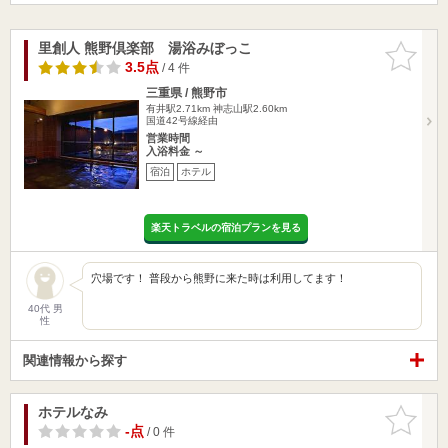
里創人 熊野倶楽部 湯浴みぼっこ
お気に入
りに追加
3.5点
/ 4 件
三重県 / 熊野市
有井駅2.71km
神志山駅2.60km
国道42号線経由
営業時間
入浴料金 ～
宿泊
ホテル
楽天トラベルの宿泊プランを見る
穴場です！ 普段から熊野に来た時は利用してます！
40代 男
性
関連情報から探す
ホテルなみ
お気に入
りに追加
-点
/ 0 件