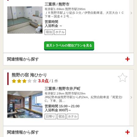
三重県 / 熊野市
有井駅1.69km
熊野市駅296m
ＪＲ熊野市駅より徒歩３分／伊勢自動車道、大宮大台ＩＣ
下車～国道４２号…
営業時間
入浴料金 ～
宿泊
ホテル
楽天トラベルの宿泊プランを見る
関連情報から探す
熊野の宿 海ひかり
お気に入
りに追加
3.0点
/ 1 件
三重県 / 熊野市井戸町
有井駅2.19km
熊野市駅629m
JR紀勢本線熊野市駅から約2km。紀勢自動車道『尾鷲北I
C』下車、国…
営業時間 15:00～21:00
入浴料金 800円～
日帰り
宿泊
ホテル
関連情報から探す