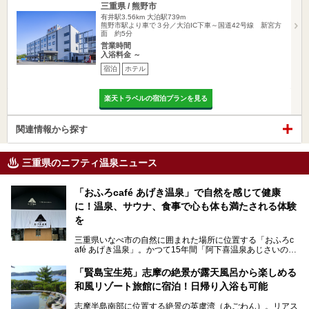
三重県 / 熊野市
有井駅3.56km
大泊駅739m
熊野市駅より車で３分／大泊IC下車～国道42号線 新宮方
面 約5分
営業時間
入浴料金 ～
宿泊
ホテル
楽天トラベルの宿泊プランを見る
関連情報から探す
三重県のニフティ温泉ニュース
「おふろcafé あげき温泉」で自然を感じて健康
に！温泉、サウナ、食事で心も体も満たされる体験
を
三重県いなべ市の自然に囲まれた場所に位置する「おふろc
afé あげき温泉」。かつて15年間「阿下喜温泉あじさいの
里」として親しまれてきた施設が、温泉、サウナ、食事、宿
泊が楽しめる施設として2024年4月に新しく生まれ変わりま
「賢島宝生苑」志摩の絶景が露天風呂から楽しめる
した！
和風リゾート旅館に宿泊！日帰り入浴も可能
三重県在住で温泉・サウナ好きな私もずっと行きたいと思っ
志摩半島南部に位置する絶景の英虞湾（あごわん）。リアス
ていた施設……。今回は、地元の方から観光客まで楽しめる