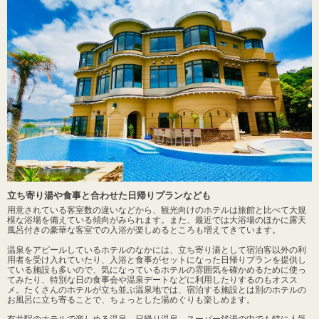
立ち寄り湯や食事と合わせた日帰りプランなども
用意されている客室数の違いなどから、観光向けのホテルは旅館と比べて大規
模な浴場を備えている傾向がみられます。また、最近では大浴場のほかに露天
風呂付きの豪華な客室での入浴が楽しめるところも増えてきています。
温泉をアピールしているホテルのなかには、立ち寄り湯として宿泊客以外の利
用者を受け入れていたり、入浴と食事がセットになった日帰りプランを提供し
ている施設も多いので、気になっているホテルの雰囲気を確かめるために使っ
てみたり、特別な日の食事会や温泉デートなどに利用したりするのもオスス
メ。たくさんのホテルが立ち並ぶ温泉地では、宿泊する施設とは別のホテルの
お風呂に立ち寄ることで、ちょっとした湯めぐりも楽しめます。
有井駅のホテルで楽しめる温泉、日帰り温泉、スーパー銭湯の中でも特に人気