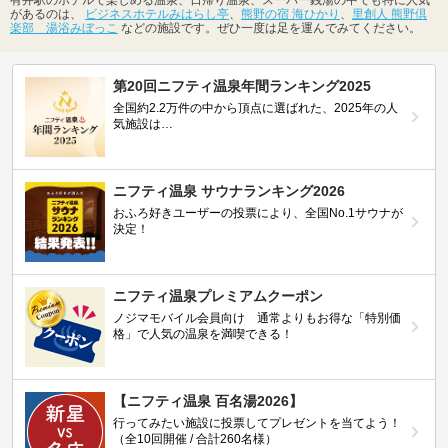
があるのは、
ビジネスホテルみはらし亭
、
熊野の宿 海ひかり
、
里創人 熊野倶
楽部 湯浴みぼっこ
などの施設です。ぜひ一度は足を運んでみてください。
第20回ニフティ温泉年間ランキング2025
全国約2.2万件の中から頂点に選ばれた、2025年の人
気施設は…
ニフティ温泉 サウナランキング2026
おふろ好きユーザーの投票により、全国No.1サウナが
決定！
ニフティ温泉プレミアムクーポン
ノジマモバイル会員向け 通常よりもお得な「特別価
格」で人気の温泉を満喫できる！
【ニフティ温泉 百名湯2026】
行ってみたい施設に投票してプレゼントを当てよう！
（全10回開催 / 合計260名様）