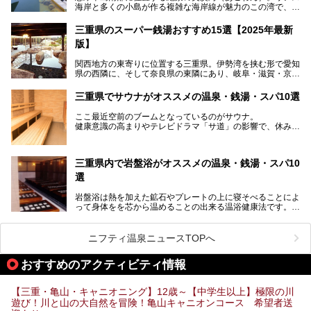
海岸と多くの小島が作る複雑な海岸線が魅力のこの湾で、最
「おふろcafé あげき温泉」をじっくりご紹介していきま
大の島である賢島の景勝地に建ち、お部屋からも露天風呂か
す。
らも英虞湾が一望できる人気の旅館「賢島宝生苑（かしこじ
三重県のスーパー銭湯おすすめ15選【2025年最新
まほうじょうえん）」をご紹介します。日帰り入浴もできま
版】
すよ！
関西地方の東寄りに位置する三重県。伊勢湾を挟む形で愛知
───
県の西隣に、そして奈良県の東隣にあり、岐阜・滋賀・京
提供元：賢島宝生苑【PR】
都・和歌山の各県とも接しています。
この記事は賢島宝生苑のPR記事です。
伊勢神宮を擁する伊勢志摩や、世界遺産に登録された熊野古
三重県でサウナがオススメの温泉・銭湯・スパ10選
道をはじめ、鳥羽水族館、忍者の里・伊賀、鈴鹿サーキッ
ト、松坂牛に伊勢海老……と、観光＆グルメの宝庫です。
ここ最近空前のブームとなっているのがサウナ。
東からも西からも訪れやすい三重県には、ハイクオリティな
健康意識の高まりやテレビドラマ「サ道」の影響で、休みの
スーパー銭湯がたくさん！お風呂も食事もコスパもいい、お
日には「サ活」を楽しむ人が増えています！
すすめ施設の数々をご紹介します。
そこで今回は、観光地としても人気の三重県でおすすめした
三重県内で岩盤浴がオススメの温泉・銭湯・スパ10
いサウナのある温泉や銭湯、スパをご紹介。
気軽に立ち寄れてリラックス効果の高いサウナで、日頃の疲
選
れをリフレッシュしませんか？
岩盤浴は熱を加えた鉱石やプレートの上に寝そべることによ
って身体をを芯から温めることの出来る温浴健康法です。じ
んわりと身体の内部を温めて発汗を促すことでリラックス効
果だけではなく、代謝が高まり健康や美容にも良い影響が期
待できます。今回はそんな岩盤浴にこだわった、三重県内の
ニフティ温泉ニュースTOPへ
オススメ温泉・銭湯・スパ10ヶ所を紹介させていただきま
す。
おすすめのアクティビティ情報
【三重・亀山・キャニオニング】12歳～【中学生以上】極限の川
遊び！川と山の大自然を冒険！亀山キャニオンコース 希望者送