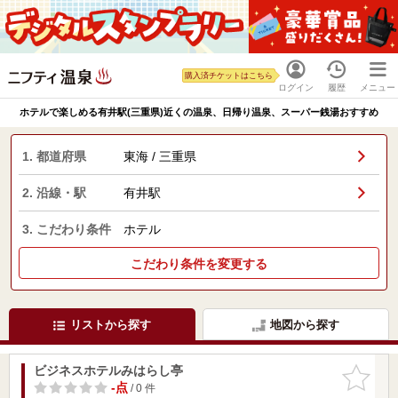
購入済チケットはこちら
ログイン
履歴
メニュー
ホテルで楽しめる有井駅(三重県)近くの温泉、日帰り温泉、スーパー銭湯おすすめ
1. 都道府県
東海 / 三重県
2. 沿線・駅
有井駅
3. こだわり条件
ホテル
こだわり条件を変更する
リストから探す
地図から探す
ビジネスホテルみはらし亭
お気に入
りに追加
-点
/ 0 件