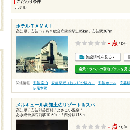
こだわり条件
ホテル
ホテルＴＡＭＡＩ
高知県 / 安芸市 /
あき総合病院前駅1.05km
/
安芸駅367m
- 点
/ 0件
施設情報を見る
楽天トラベルの宿泊プランを見
関連情報
安芸 宿泊
安芸 駅近（徒歩10分以内）
安芸 ホテル
安芸
伊尾木駅
メルキュール高知土佐リゾート＆スパ
高知県 / 安芸郡芸西村 / よさこい温泉 /
あき総合病院前駅10.59km
/
西分駅713m
- 点
/ 0件