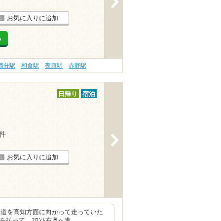
お気に入りに追加
る
西分駅
和食駅
夜須駅
赤野駅
日帰り
宿泊
4件
>
お気に入りに追加
東街道を高知方面に向かって走っていた
を払って、ﾌﾛﾝﾄ右奥へ進…