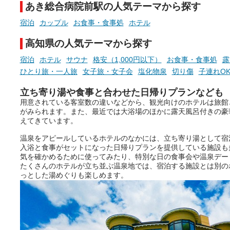
あき総合病院前駅の人気テーマから探す
お風呂でリラックスしているか
日帰り入浴可能で、源泉か
らこそ向き合える、大切な自分
しと泉質の良さにこだわり
宿泊
カップル
お食事・食事処
ホテル
の本音。
つ、万人におすすめしたい
を厳選しました。
高知県の人気テーマから探す
そんな心のつぶやきを、湯あが
りの温まった心のまま相談でき
宿泊
ホテル
サウナ
格安（1,000円以下）
お食事・食事処
露
たら素敵ですよね。
ひとり旅・一人旅
女子旅・女子会
塩化物泉
切り傷
子連れO
立ち寄り湯や食事と合わせた日帰りプランなども
用意されている客室数の違いなどから、観光向けのホテルは旅館
ニフティ温泉の「占いベンチ」
がみられます。また、最近では大浴場のほかに露天風呂付きの豪
は、そんなあなたの心のつぶや
えてきています。
きをプロの占い師に相談するこ
とができるサービスです。
温泉をアピールしているホテルのなかには、立ち寄り湯として宿
入浴と食事がセットになった日帰りプランを提供している施設も
気を確かめるために使ってみたり、特別な日の食事会や温泉デー
たくさんのホテルが立ち並ぶ温泉地では、宿泊する施設とは別の
おふろパス会員様なら、この特
っとした湯めぐりも楽しめます。
別なひとときを「毎月10分無
料」でご利用いただけます。