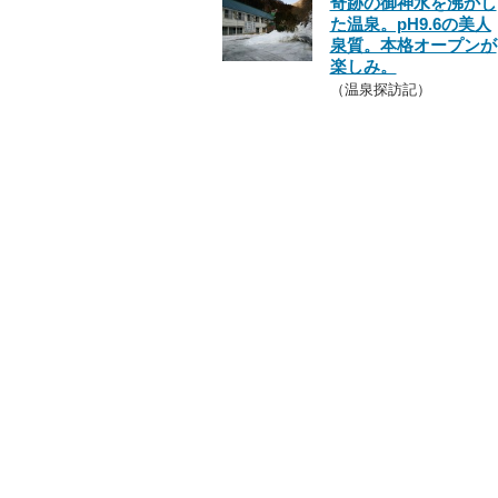
奇跡の御神水を沸かし
た温泉。pH9.6の美人
泉質。本格オープンが
楽しみ。
（温泉探訪記）