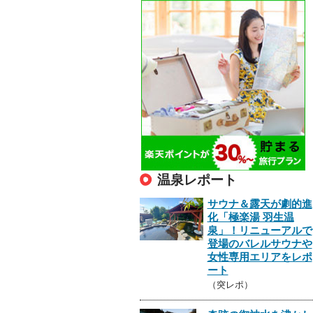
温泉レポート
サウナ＆露天が劇的進
化「極楽湯 羽生温
泉」！リニューアルで
登場のバレルサウナや
女性専用エリアをレポ
ート
（突レポ）