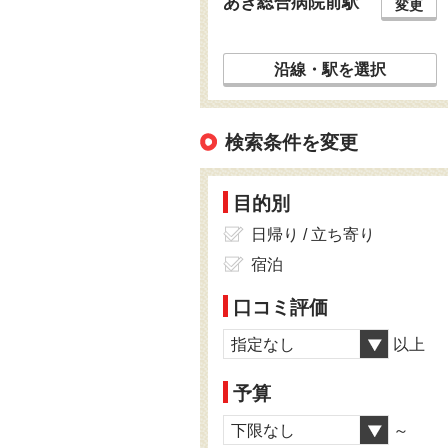
あき総合病院前駅
変更
沿線・駅を選択
検索条件を変更
目的別
日帰り / 立ち寄り
宿泊
口コミ評価
指定なし
以上
予算
下限なし
～