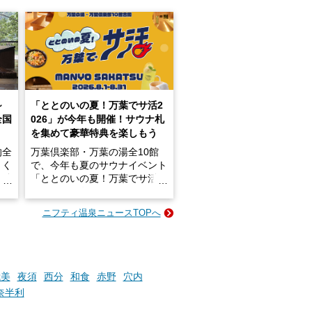
～
「ととのいの夏！万葉でサ活2
全国
026」が今年も開催！サウナ札
を集めて豪華特典を楽しもう
的全
万葉倶楽部・万葉の湯全10館
きく
で、今年も夏のサウナイベント
炭酸
「ととのいの夏！万葉でサ活2
026」が開催されます！
ニフティ温泉ニュースTOPへ
成分
2026年8月1日（土）～8月31
かつ
日（月）までの開催期間中は、
いで
サウナ飯やサウナドリンク、岩
盤浴の利用などで「万葉サウナ
札」を集めることで、オリジナ
我美
夜須
西分
和食
赤野
穴内
か
ルグッズや無料券などの特典と
奈半利
素塩
交換可能。
て