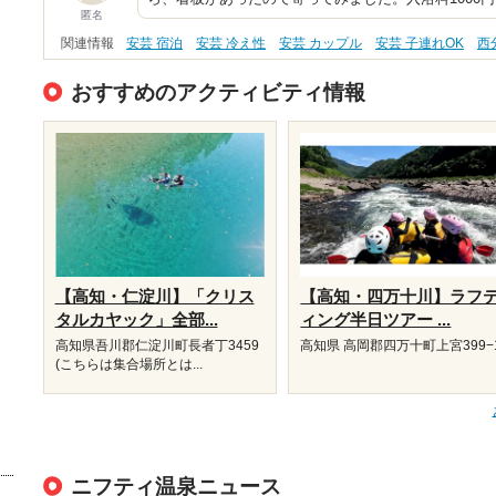
匿名
関連情報
安芸 宿泊
安芸 冷え性
安芸 カップル
安芸 子連れOK
西
おすすめのアクティビティ情報
【高知・仁淀川】「クリス
【高知・四万十川】ラフ
タルカヤック」全部...
ィング半日ツアー ...
高知県吾川郡仁淀川町長者丁3459
高知県 高岡郡四万十町上宮399−
(こちらは集合場所とは...
ニフティ温泉ニュース