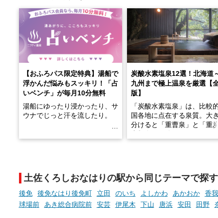
【おふろパス限定特典】湯船で
炭酸水素塩泉12選！北海道
浮かんだ悩みもスッキリ！「占
九州まで極上温泉を厳選【
いベンチ」が毎月10分無料
版】
湯船にゆったり浸かったり、サ
「炭酸水素塩泉」は、比較
ウナでじっと汗を流したり。
国各地に点在する泉質。大
分けると「重曹泉」と「重
土類泉」に分かれます。
そんな「一人でぼんやり過ごす
また硫黄や鉄分などの特殊
時間」、ふだん後回しにしてい
が混ざり合うことで、複雑
た「これからのこと」や「ちょ
多様な個性を持つことも多
土佐くろしおなはりの駅から同じテーマで探す
っとした悩み」が、頭に浮かん
す。
でくることはありませんか？
後免
後免なはり後免町
立田
のいち
よしかわ
あかおか
香
今回は筆者自ら入浴した中
球場前
あき総合病院前
安芸
伊尾木
下山
唐浜
安田
田野
ら、日本各地にある炭酸水
泉を12施設セレクト。すべ