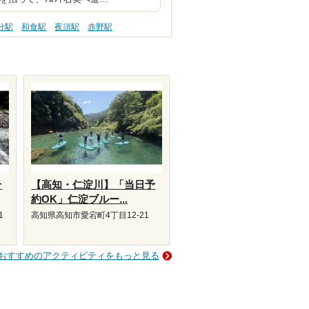
分駅
和食駅
夜須駅
赤野駅
テ
【高知・仁淀川】「当日予
約OK」仁淀ブルー...
1
高知県高知市愛宕町4丁目12-21
おすすめのアクティビティをもっと見る