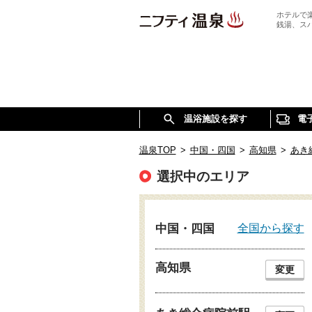
ホテルで
銭湯、ス
温浴施設を探す
電
温泉TOP
>
中国・四国
>
高知県
>
あき
選択中のエリア
全国から探す
中国・四国
高知県
変更