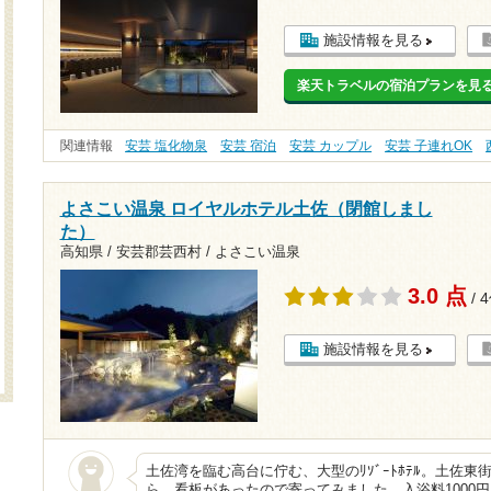
施設情報を見る
楽天トラベルの宿泊プランを見
関連情報
安芸 塩化物泉
安芸 宿泊
安芸 カップル
安芸 子連れOK
よさこい温泉 ロイヤルホテル土佐（閉館しまし
た）
高知県 / 安芸郡芸西村 / よさこい温泉
3.0 点
/ 
施設情報を見る
土佐湾を臨む高台に佇む、大型のﾘｿﾞｰﾄﾎﾃﾙ。土佐
ら、看板があったので寄ってみました。入浴料1000円