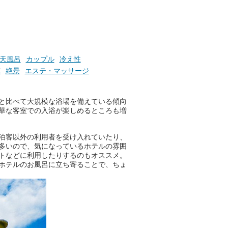
け流
さらに、各館ではアロマロウリ
つ
ュやアウフグースなど、サウナ
施設
好きにはたまらない多彩なイベ
ントも予定されています。ぜひ
チェックしてください！
天風呂
カップル
冷え性
───
K
絶景
エステ・マッサージ
提供元：万葉倶楽部株式会社
【PR】
この記事は万葉倶楽部株式会社
と比べて大規模な浴場を備えている傾向
のPR記事です。
華な客室での入浴が楽しめるところも増
泊客以外の利用者を受け入れていたり、
多いので、気になっているホテルの雰囲
トなどに利用したりするのもオススメ。
ホテルのお風呂に立ち寄ることで、ちょ