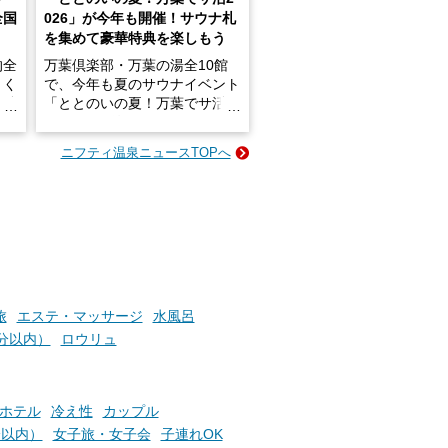
全国
026」が今年も開催！サウナ札
を集めて豪華特典を楽しもう
的全
万葉倶楽部・万葉の湯全10館
きく
で、今年も夏のサウナイベント
炭酸
「ととのいの夏！万葉でサ活2
026」が開催されます！
ニフティ温泉ニュースTOPへ
成分
2026年8月1日（土）～8月31
かつ
日（月）までの開催期間中は、
いで
サウナ飯やサウナドリンク、岩
盤浴の利用などで「万葉サウナ
札」を集めることで、オリジナ
か
ルグッズや無料券などの特典と
素塩
交換可能。
て
け流
さらに、各館ではアロマロウリ
旅
エステ・マッサージ
水風呂
つ
ュやアウフグースなど、サウナ
分以内）
ロウリュ
施設
好きにはたまらない多彩なイベ
ントも予定されています。ぜひ
チェックしてください！
ホテル
冷え性
カップル
───
分以内）
女子旅・女子会
子連れOK
提供元：万葉倶楽部株式会社