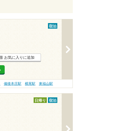
宿泊
>
お気に入りに追加
る
駅
備後本庄駅
横尾駅
東福山駅
日帰り
宿泊
>