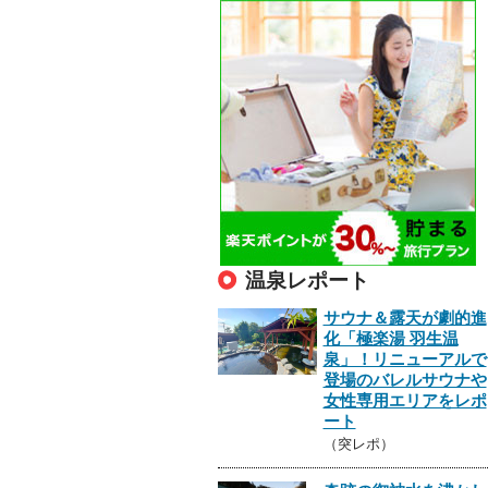
温泉レポート
サウナ＆露天が劇的進
化「極楽湯 羽生温
泉」！リニューアルで
登場のバレルサウナや
女性専用エリアをレポ
ート
（突レポ）