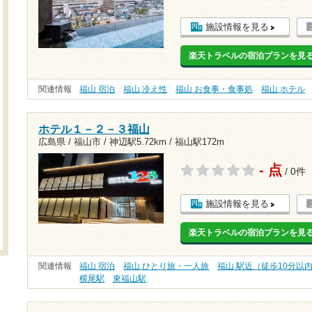
施設情報を見る
楽天トラベルの宿泊プランを見
関連情報
福山 宿泊
福山 冷え性
福山 お食事・食事処
福山 ホテル
ホテル１－２－３福山
広島県 / 福山市 /
神辺駅5.72km
/
福山駅172m
- 点
/ 0件
施設情報を見る
楽天トラベルの宿泊プランを見
関連情報
福山 宿泊
福山 ひとり旅・一人旅
福山 駅近（徒歩10分以
横尾駅
東福山駅