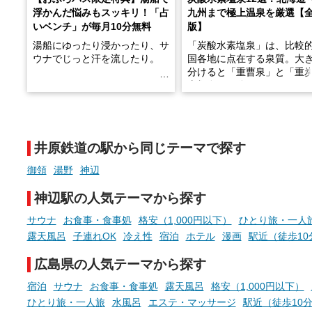
浮かんだ悩みもスッキリ！「占
九州まで極上温泉を厳選【
いベンチ」が毎月10分無料
版】
湯船にゆったり浸かったり、サ
「炭酸水素塩泉」は、比較
ウナでじっと汗を流したり。
国各地に点在する泉質。大
分けると「重曹泉」と「重
土類泉」に分かれます。
そんな「一人でぼんやり過ごす
また硫黄や鉄分などの特殊
時間」、ふだん後回しにしてい
が混ざり合うことで、複雑
た「これからのこと」や「ちょ
多様な個性を持つことも多
井原鉄道の駅から同じテーマで探す
っとした悩み」が、頭に浮かん
す。
でくることはありませんか？
御領
湯野
神辺
今回は筆者自ら入浴した中
ら、日本各地にある炭酸水
神辺駅の人気テーマから探す
泉を12施設セレクト。すべ
お風呂でリラックスしているか
日帰り入浴可能で、源泉か
サウナ
お食事・食事処
格安（1,000円以下）
ひとり旅・一人
らこそ向き合える、大切な自分
しと泉質の良さにこだわり
露天風呂
子連れOK
冷え性
宿泊
ホテル
漫画
駅近（徒歩10
の本音。
つ、万人におすすめしたい
を厳選しました。
広島県の人気テーマから探す
そんな心のつぶやきを、湯あが
りの温まった心のまま相談でき
宿泊
サウナ
お食事・食事処
露天風呂
格安（1,000円以下）
たら素敵ですよね。
ひとり旅・一人旅
水風呂
エステ・マッサージ
駅近（徒歩10