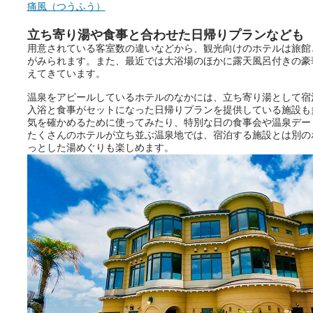
痛風（つうふう）
立ち寄り湯や食事と合わせた日帰りプランなども
ニフティ温泉の「占いベンチ」
用意されている客室数の違いなどから、観光向けのホテルは旅館
は、そんなあなたの心のつぶや
がみられます。また、最近では大浴場のほかに露天風呂付きの豪
きをプロの占い師に相談するこ
えてきています。
とができるサービスです。
温泉をアピールしているホテルのなかには、立ち寄り湯として宿
入浴と食事がセットになった日帰りプランを提供している施設も
気を確かめるために使ってみたり、特別な日の食事会や温泉デー
おふろパス会員様なら、この特
たくさんのホテルが立ち並ぶ温泉地では、宿泊する施設とは別の
別なひとときを「毎月10分無
っとした湯めぐりも楽しめます。
料」でご利用いただけます。
お湯で体がほぐれたら、次は占
い師さんとお話しして、心もほ
ぐしてみませんか？