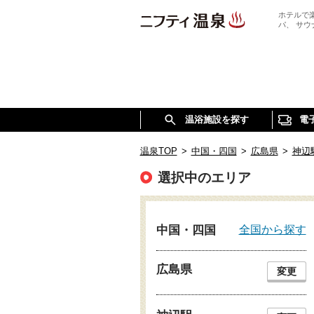
ホテルで
パ、 サ
温浴施設を探す
電
温泉TOP
>
中国・四国
>
広島県
>
神辺
選択中のエリア
全国から探す
中国・四国
広島県
変更