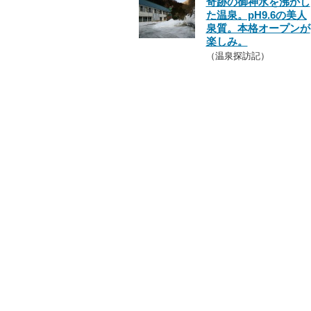
奇跡の御神水を沸かし
た温泉。pH9.6の美人
泉質。本格オープンが
楽しみ。
（温泉探訪記）