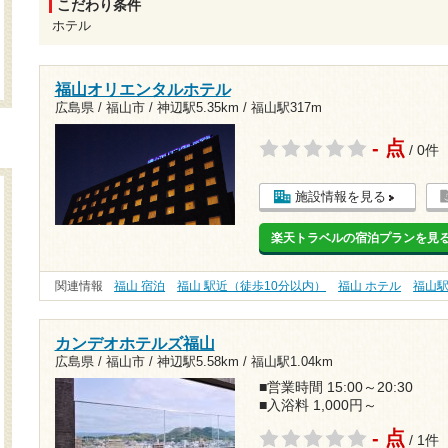
こだわり条件
ホテル
福山オリエンタルホテル
広島県 / 福山市 /
神辺駅5.35km
/
福山駅317m
- 点
/ 0件
施設情報を見る
楽天トラベルの宿泊プランを見
関連情報
福山 宿泊
福山 駅近（徒歩10分以内）
福山 ホテル
福山
カンデオホテルズ福山
広島県 / 福山市 /
神辺駅5.58km
/
福山駅1.04km
■営業時間 15:00～20:30
■入浴料 1,000円～
- 点
/ 1件