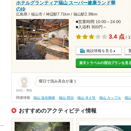
ホテルグランティア福山 スーパー健康ランド華
のゆ
広島県 / 福山市 /
神辺駅7.71km
/
福山駅2.38km
■営業時間 10:00～24:00
■入浴料 900円～
3.4 点
/ 
施設情報を見る
楽天トラベルの宿泊プランを見
曜日で混み具合が違う
50代～ 男性
関連情報
福山 塩化物泉
福山 宿泊
福山 冷え性
福山 カップル
福
おすすめのアクティビティ情報