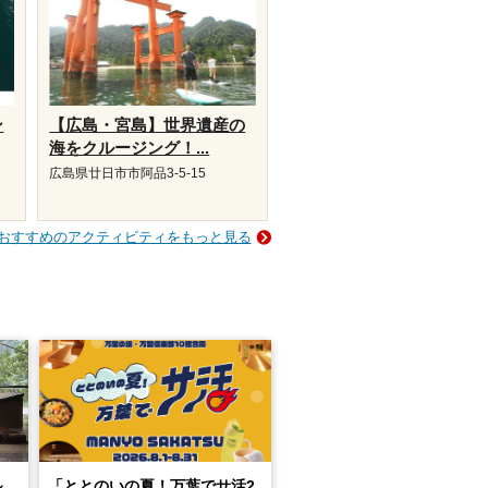
ン
【広島・宮島】世界遺産の
海をクルージング！...
広島県廿日市市阿品3-5-15
おすすめのアクティビティをもっと見る
～
「ととのいの夏！万葉でサ活2