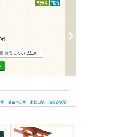
日帰り
宿泊
>
13件
お気に入りに追加
る
山駅
備後本庄駅
東福山駅
備後赤坂駅