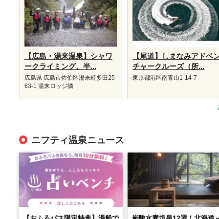
【広島・湯来温泉】シャワ
【尾道】しまなみアドベ
ークライミング、半...
チャークルーズ（所...
広島県 広島市佐伯区湯来町多田25
東京都港区南青山1-14-7
63-1 湯来ロッジ隣
ニフティ温泉ニュース
【おふろパス限定特典】湯船で
炭酸水素塩泉12選！北海道