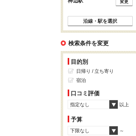
神辺駅
変更
沿線・駅を選択
検索条件を変更
目的別
日帰り / 立ち寄り
宿泊
口コミ評価
指定なし
以上
予算
下限なし
～