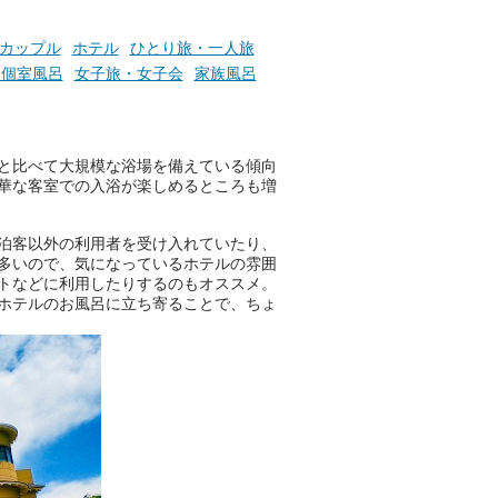
たら素敵ですよね。
カップル
ホテル
ひとり旅・一人旅
、個室風呂
女子旅・女子会
家族風呂
ニフティ温泉の「占いベンチ」
は、そんなあなたの心のつぶや
きをプロの占い師に相談するこ
とができるサービスです。
と比べて大規模な浴場を備えている傾向
華な客室での入浴が楽しめるところも増
泊客以外の利用者を受け入れていたり、
おふろパス会員様なら、この特
多いので、気になっているホテルの雰囲
別なひとときを「毎月10分無
トなどに利用したりするのもオススメ。
料」でご利用いただけます。
ホテルのお風呂に立ち寄ることで、ちょ
お湯で体がほぐれたら、次は占
い師さんとお話しして、心もほ
ぐしてみませんか？