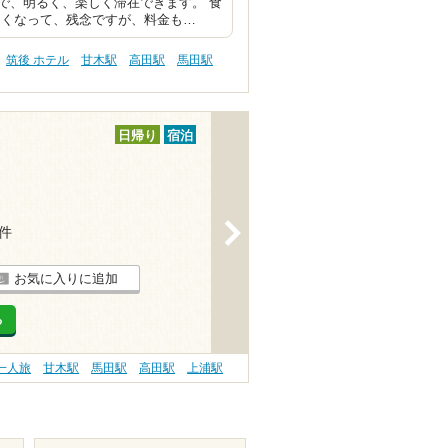
で、明るく、楽しく滞在できます。 食
なくなって、残念ですが、料金も…
筑後 ホテル
甘木駅
高田駅
馬田駅
日帰り
宿泊
>
2件
お気に入りに追加
る
一人旅
甘木駅
馬田駅
高田駅
上浦駅