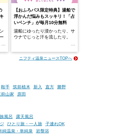
の
【おふろパス限定特典】湯船で
キ
浮かんだ悩みもスッキリ！「占
いベンチ」が毎月10分無料
ン
湯船にゆったり浸かったり、サ
ロー
ウナでじっと汗を流したり。
る
名
e-
ニフティ温泉ニュースTOPへ
い
そんな「一人でぼんやり過ごす
時間」、ふだん後回しにしてい
た「これからのこと」や「ちょ
っとした悩み」が、頭に浮かん
でくることはありませんか？
鞍手
筑前植木
新入
直方
勝野
筑前山家
原田
お風呂でリラックスしているか
らこそ向き合える、大切な自分
族風呂
露天風呂
の本音。
ジ
ひとり旅・一人旅
子連れOK
単純温泉・単純泉
岩盤浴
そんな心のつぶやきを、湯あが
りの温まった心のまま相談でき