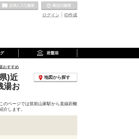
お気に入りの温泉
最近の履歴
ログイン
ID作成
グ
岩盤浴
湯おすすめ
県)近
地図から探す
銭湯お
このページでは筑前山家駅から直線距離
紹介します。