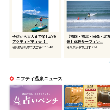
子供から大人まで楽しめる
【福岡・福津・宗像・北
アクティビティ☆【...
州】体験サーフィン...
福岡県糸島市二丈吉井3515-10
福岡県宗像市江口1234
ニフティ温泉ニュース