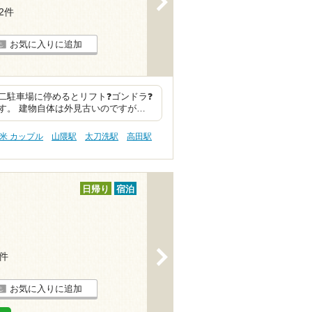
32件
お気に入りに追加
二駐車場に停めるとリフト❓ゴンドラ❓
す。 建物自体は外見古いのですが…
米 カップル
山隈駅
太刀洗駅
高田駅
日帰り
宿泊
>
8件
お気に入りに追加