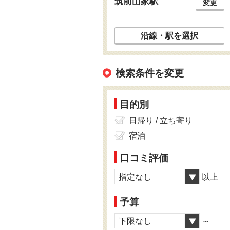
筑前山家駅
変更
沿線・駅を選択
検索条件を変更
目的別
日帰り / 立ち寄り
宿泊
口コミ評価
指定なし
以上
予算
下限なし
～