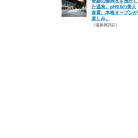
奇跡の御神水を沸かし
た温泉。pH9.6の美人
泉質。本格オープンが
楽しみ。
（温泉探訪記）