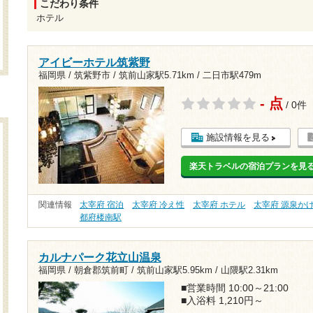
こだわり条件
ホテル
アイビーホテル筑紫野
福岡県 / 筑紫野市 /
筑前山家駅5.71km
/
二日市駅479m
- 点
/ 0件
施設情報を見る
楽天トラベルの宿泊プランを見
関連情報
太宰府 宿泊
太宰府 冷え性
太宰府 ホテル
太宰府 源泉か
都府楼南駅
カルナパーク花立山温泉
福岡県 / 朝倉郡筑前町 /
筑前山家駅5.95km
/
山隈駅2.31km
■営業時間 10:00～21:00
■入浴料 1,210円～