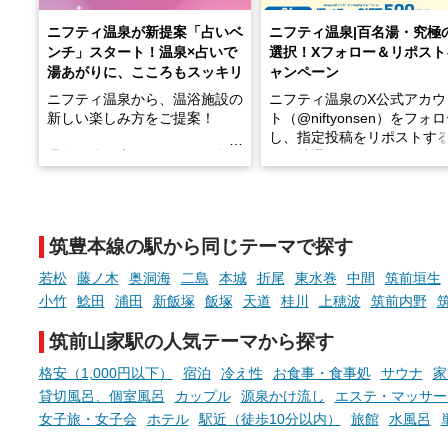
ニフティ温泉が新提案「占いベ
ニフティ温泉|百名湯・究極
ンチ」スタート！温泉×占いで
選択！Xフォロー＆リポスト
湯あがりに、こころもスッキリ
ャンペーン
ニフティ温泉から、温浴施設の
ニフティ温泉のX公式アカウ
新しい楽しみ方をご提案！
ト（@niftyonsen）をフォ
し、指定投稿をリポストす
温泉で体を癒したあとに、占い
と、抽選で各回26（ふろ）
でこころもスッキリ──そんな
様（合計260名様）に選べる
新体験が楽しめる「占いベン
GIFT500円分をプレゼント
チ」を展開中♨
たします。
筑豊本線の駅から同じテーマで探す
手相やタロットなど気軽に楽し
める占いで、“ととのう”おふろ
若松
藤ノ木
奥洞海
二島
本城
折尾
東水巻
中間
筑前垣生
時間を、もっと特別に。
小竹
鯰田
浦田
新飯塚
飯塚
天道
桂川
上穂波
筑前内野
筑前山家駅の人気テーマから探す
格安（1,000円以下）
宿泊
冷え性
お食事・食事処
サウナ
家
貸切風呂、個室風呂
カップル
源泉かけ流し
エステ・マッサー
女子旅・女子会
ホテル
駅近（徒歩10分以内）
旅館
水風呂