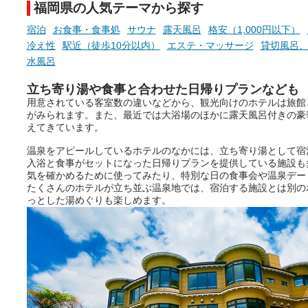
福岡県の人気テーマから探す
宿泊
お食事・食事処
サウナ
露天風呂
格安（1,000円以下）
冷え性
駅近（徒歩10分以内）
エステ・マッサージ
貸切風呂
水風呂
立ち寄り湯や食事と合わせた日帰りプランなども
用意されている客室数の違いなどから、観光向けのホテルは旅館
がみられます。また、最近では大浴場のほかに露天風呂付きの豪
えてきています。
温泉をアピールしているホテルのなかには、立ち寄り湯として宿
入浴と食事がセットになった日帰りプランを提供している施設も
気を確かめるために使ってみたり、特別な日の食事会や温泉デー
たくさんのホテルが立ち並ぶ温泉地では、宿泊する施設とは別の
っとした湯めぐりも楽しめます。