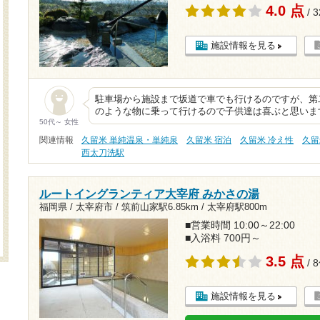
4.0 点
/ 
施設情報を見る
駐車場から施設まで坂道で車でも行けるのですが、第
のような物に乗って行けるので子供達は喜ぶと思いま
50代～ 女性
関連情報
久留米 単純温泉・単純泉
久留米 宿泊
久留米 冷え性
久留
西太刀洗駅
ルートイングランティア大宰府 みかさの湯
福岡県 / 太宰府市 /
筑前山家駅6.85km
/
太宰府駅800m
■営業時間 10:00～22:00
■入浴料 700円～
3.5 点
/ 
施設情報を見る