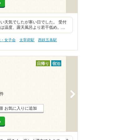
る
い天気でしたが寒い日でした。 受付
呂は温度、露天風呂より若干低め。…
旅・女子会
太宰府駅
西鉄五条駅
日帰り
宿泊
>
1件
お気に入りに追加
る