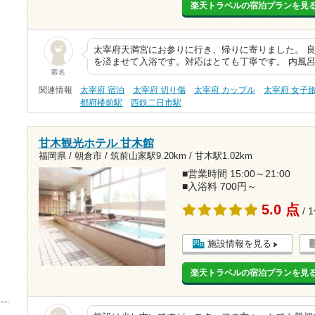
楽天トラベルの宿泊プランを見
太宰府天満宮にお参りに行き、帰りに寄りました。 良
を済ませて入浴です。対応はとても丁寧です。 内風
匿名
関連情報
太宰府 宿泊
太宰府 切り傷
太宰府 カップル
太宰府 女子
都府楼前駅
西鉄二日市駅
甘木観光ホテル 甘木館
福岡県 / 朝倉市 /
筑前山家駅9.20km
/
甘木駅1.02km
■営業時間 15:00～21:00
■入浴料 700円～
5.0 点
/ 
施設情報を見る
楽天トラベルの宿泊プランを見