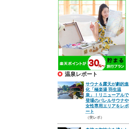
温泉レポート
サウナ＆露天が劇的進
化「極楽湯 羽生温
泉」！リニューアルで
登場のバレルサウナや
女性専用エリアをレポ
ート
（突レポ）