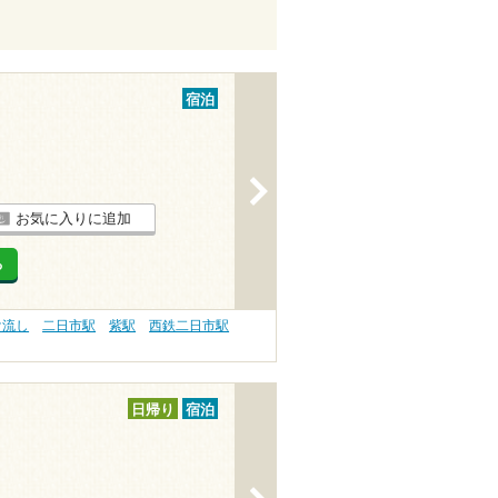
宿泊
>
お気に入りに追加
る
け流し
二日市駅
紫駅
西鉄二日市駅
日帰り
宿泊
>