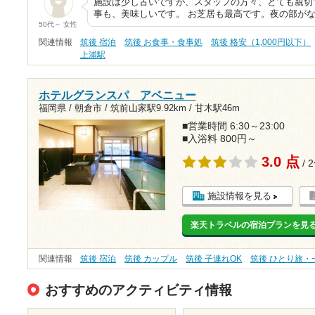
施設は少し古いですが、スタッフの方々、とても親切
事も、美味しいです。 お芝居も最高です。夜の部が
50代～ 女性
関連情報
筑後 宿泊
筑後 お食事・食事処
筑後 格安（1,000円以下）
上浦駅
ホテルグランスパ アベニュー
福岡県 / 朝倉市 /
筑前山家駅9.92km
/
甘木駅46m
■営業時間 6:30～23:00
■入浴料 800円～
3.0 点
/ 
施設情報を見る
楽天トラベルの宿泊プランを見
関連情報
筑後 宿泊
筑後 カップル
筑後 子連れOK
筑後 ひとり旅・
おすすめのアクティビティ情報