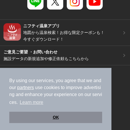
ニフティ温泉アプリ
地図から温泉検索！お得な限定クーポンも！
今すぐダウンロード！
ご意見ご要望 ・お問い合わせ
施設データの新規追加や修正依頼もこちらから
スマートフォン
/
PC
加盟店募集（資料請求）
広告出稿のご案内
By using our services, you agree that we and
our
partners
use cookies to improve advertisi
利用規約
ライフスタイルMEMBERS+規約
ng and enhance your experience on our servi
特定商取引法に基づく表記
ヘルプ
採用情報
ces.
Learn more
運営会社
個人情報保護ポリシー
©NIFTY Lifestyle Co., Ltd.
OK