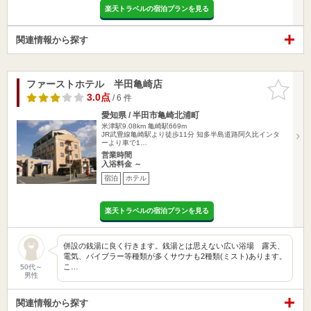
楽天トラベルの宿泊プランを見る
関連情報から探す
ファーストホテル 半田亀崎店
お気に入
りに追加
3.0点
/ 6 件
愛知県 / 半田市亀崎北浦町
米津駅9.08km
亀崎駅669m
JR武豊線亀崎駅より徒歩11分 知多半島道路阿久比インタ
ーより車で1…
営業時間
入浴料金 ～
宿泊
ホテル
楽天トラベルの宿泊プランを見る
併設の銭湯に良く行きます。銭湯とは思えない広い浴場 露天、
電気、バイブラー等種類が多くサウナも2種類(ミスト)あります。
こ…
50代～
男性
関連情報から探す