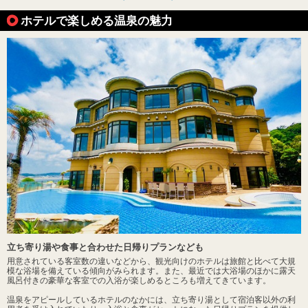
ホテルで楽しめる温泉の魅力
立ち寄り湯や食事と合わせた日帰りプランなども
用意されている客室数の違いなどから、観光向けのホテルは旅館と比べて大規
模な浴場を備えている傾向がみられます。また、最近では大浴場のほかに露天
風呂付きの豪華な客室での入浴が楽しめるところも増えてきています。
温泉をアピールしているホテルのなかには、立ち寄り湯として宿泊客以外の利