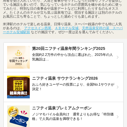
用者を受け入れていたり、入浴と食事がセットになった日帰りプランを提供し
ている施設も多いので、気になっているホテルの雰囲気を確かめるために使っ
てみたり、特別な日の食事会や温泉デートなどに利用したりするのもオスス
メ。たくさんのホテルが立ち並ぶ温泉地では、宿泊する施設とは別のホテルの
お風呂に立ち寄ることで、ちょっとした湯めぐりも楽しめます。
米津駅のホテルで楽しめる温泉、日帰り温泉、スーパー銭湯の中でも特に人気
があるのは、
アクセスイン西尾
、
ＡＢホテル安城
、
天然温泉安祥の湯 スーパ
ーホテル安城駅前
などの施設です。ぜひ一度は足を運んでみてください。
第20回ニフティ温泉年間ランキング2025
全国約2.2万件の中から頂点に選ばれた、2025年の人
気施設は…
ニフティ温泉 サウナランキング2026
おふろ好きユーザーの投票により、全国No.1サウナが
決定！
ニフティ温泉プレミアムクーポン
ノジマモバイル会員向け 通常よりもお得な「特別価
格」で人気の温泉を満喫できる！