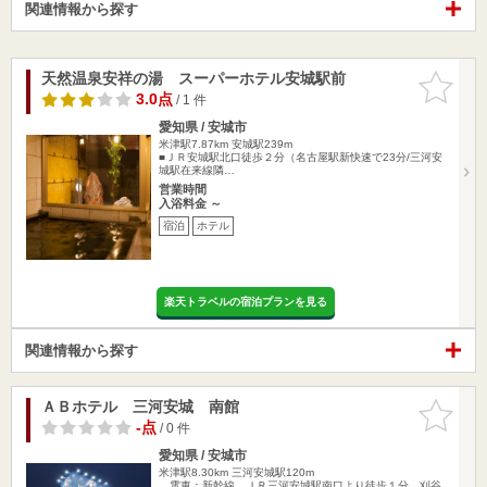
関連情報から探す
天然温泉安祥の湯 スーパーホテル安城駅前
お気に入
りに追加
3.0点
/ 1 件
愛知県 / 安城市
米津駅7.87km
安城駅239m
■ＪＲ安城駅北口徒歩２分（名古屋駅新快速で23分/三河安
城駅在来線隣…
営業時間
入浴料金 ～
宿泊
ホテル
楽天トラベルの宿泊プランを見る
関連情報から探す
ＡＢホテル 三河安城 南館
お気に入
りに追加
-点
/ 0 件
愛知県 / 安城市
米津駅8.30km
三河安城駅120m
電車：新幹線 ＪＲ三河安城駅南口より徒歩１分 刈谷