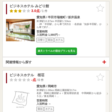
ビジネスホテル みどり館
お気に入
りに追加
3.0点
/ 1 件
愛知県 / 半田市瑞穂町 / 坂井温泉
米津駅10.87km
半田駅1.53km
・JR「半田駅」から車で約5分 ・名鉄線「知多半田駅」か
ら車で約7…
営業時間
入浴料金 1,980円～
日帰り
宿泊
ホテル
楽天トラベルの宿泊プランを見る
関連情報から探す
ビジネスホテル 桜荘
お気に入
りに追加
-点
/ 0 件
愛知県 / 岡崎市
米津駅11.08km
岡崎公園前駅317m
名鉄 岡崎公園前駅ｏｒ愛知環状鉄道 中岡崎駅から徒歩
５分／東名岡崎Ｉ…
営業時間
入浴料金 ～
宿泊
ホテル