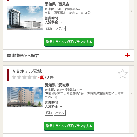
愛知県 / 西尾市
米津駅3.24km
西尾駅55m
名鉄 西尾駅より徒歩にて約３分
営業時間
入浴料金 ～
宿泊
ホテル
楽天トラベルの宿泊プランを見る
関連情報から探す
ＡＢホテル安城
お気に入
りに追加
-点
/ 0 件
愛知県 / 安城市
米津駅7.40km
安城駅477m
JR安城駅南口より徒歩約7分 伊勢湾岸道豊田南ICより車
で約20分
営業時間
入浴料金 ～
宿泊
ホテル
楽天トラベルの宿泊プランを見る