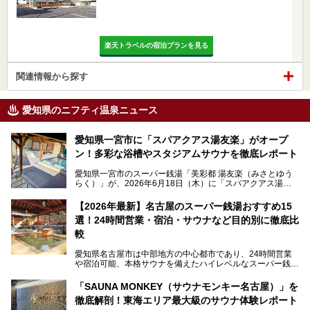
楽天トラベルの宿泊プランを見る
関連情報から探す
愛知県のニフティ温泉ニュース
愛知県一宮市に「スパアクアス湯友楽」がオープ
ン！多彩な浴槽やスタジアムサウナを徹底レポート
愛知県一宮市のスーパー銭湯「美彩都 湯友楽（みさとゆう
らく）」が、2026年6月18日（木）に「スパアクアス湯友
楽」としてリニューアルオープン！
【2026年最新】名古屋のスーパー銭湯おすすめ15
この地で30年にわたり愛され続けてきた施設だからこそ、
選！24時間営業・宿泊・サウナなど目的別に徹底比
地元住民をはじめオープンを待ちわびている人も多いのでは
ないでしょうか。
較
老朽化した設備の補修を機に、2年前からじっくり構想を練
ってきたというだけあって、館内の充実度は想像以上。
愛知県名古屋市は中部地方の中心都市であり、24時間営業
以前の4倍に拡張したという露天エリアや10の浴槽、40人収
や宿泊可能、本格サウナを備えたハイレベルなスーパー銭湯
容の巨大なスタジアムサウナに、岩盤浴やリラクゼーション
が密集する激戦区です。
までまるごと楽しめる施設に生まれ変わりました。
「SAUNA MONKEY（サウナモンキー名古屋）」を
そのため、「日々の仕事の疲れを心身ともにリセットした
今回は、全面リニューアルして新しくなった「スパアクアス
徹底解剖！東海エリア最大級のサウナ体験レポート
い」「休日に時間を忘れて1日中ダラダラ過ごしたい」「コ
湯友楽」に一足早くお邪魔して取材してきました！