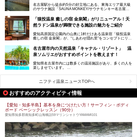
スパ良く非日常の極上体験を味わいたい」人向けの施設が多
名古屋駅から徒歩約5分の好立地にある、東海エリア最大級
くある点が魅力です！
のサウナ施設「SAUNA MONKEY/サウナモンキー名古屋」
をご存じですか？
今回は、名古屋市でおすすめのスーパー銭湯を紹介します。
「名古屋駅周辺ってサウナが少ないよね」という声をよく耳
お好みの温泉施設を見つけて楽しんでくださいね。
「猿投温泉 癒しの宿 金泉閣」がリニューアル！天
にするだけあり、アクセスの良さにも胸が高鳴ります。
然ラドン温泉が満喫できる施設の魅力をご紹介
今回は普段は男性専用となっているパブリックサウナが、女
性専用で公開される『レディースデー』が開催されたので、
愛知高原国定公園内の山奥に1軒だけある温泉宿「猿投温泉
さっそく取材してきました！
癒しの宿 金泉閣」が、“しあわせ隠れ里”をコンセプトにリニ
ューアルオープンします。
名古屋市内の天然温泉「キャナル・リゾート」 温
天然ラドン温泉が堪能できるお風呂や、新設・改装された客
泉ソムリエがおすすめポイントを教えます！
室、地元の食材と温泉水で作られたお料理……。
新しくなった「猿投温泉 癒しの宿 金泉閣」の魅力を丸ごと
愛知県名古屋市内には数多くの温浴施設があり、多くの人を
ご紹介します。
楽しませています。
その中でも今回は「キャナル・リゾート」について、温泉ソ
ムリエの目線で紹介していきます！
ニフティ温泉ニュースTOPへ
名古屋市内にはスーパー銭湯や日帰り温泉が多く、「どこに
行こうかな？」と悩んでしまう方も多いと思います。
おすすめのアクティビティ情報
ぜひこの記事を参考にして「キャナル・リゾート」に出かけ
てみるのはいかがでしょうか？
【愛知・知多半島】基本を身につけたい方！サーフィン・ボディ
ボード ベーシックレッスン（90分）
愛知県知多郡南知多町山海橋詰59マリンシャトウYAMAMI101