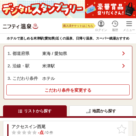
購入済チケットはこちら
ログイン
履歴
メニュー
ホテルで楽しめる米津駅(愛知県)近くの温泉、日帰り温泉、スーパー銭湯おすすめ
1. 都道府県
東海 / 愛知県
2. 沿線・駅
米津駅
3. こだわり条件
ホテル
こだわり条件を変更する
リストから探す
地図から探す
アクセスイン西尾
お気に入
りに追加
-点
/ 0 件