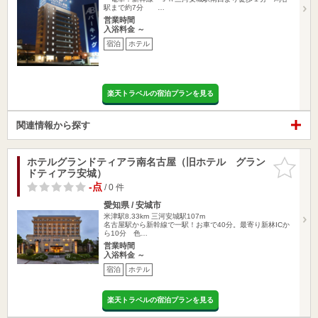
駅まで約7分 …
営業時間
入浴料金 ～
宿泊
ホテル
楽天トラベルの宿泊プランを見る
関連情報から探す
ホテルグランドティアラ南名古屋（旧ホテル グラン
お気に入
ドティアラ安城）
りに追加
-点
/ 0 件
愛知県 / 安城市
米津駅8.33km
三河安城駅107m
名古屋駅から新幹線で一駅！お車で40分。最寄り新林ICか
ら10分 色…
営業時間
入浴料金 ～
宿泊
ホテル
楽天トラベルの宿泊プランを見る