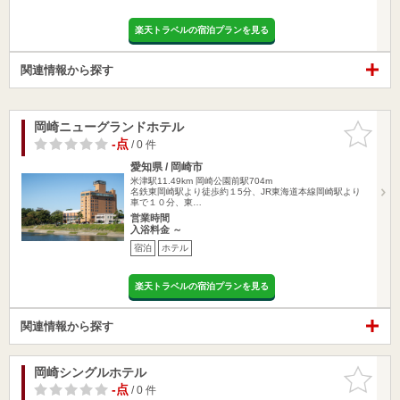
楽天トラベルの宿泊プランを見る
関連情報から探す
岡崎ニューグランドホテル
お気に入
りに追加
-点
/ 0 件
愛知県 / 岡崎市
米津駅11.49km
岡崎公園前駅704m
名鉄東岡崎駅より徒歩約１5分、JR東海道本線岡崎駅より
車で１０分、東…
営業時間
入浴料金 ～
宿泊
ホテル
楽天トラベルの宿泊プランを見る
関連情報から探す
岡崎シングルホテル
お気に入
りに追加
-点
/ 0 件