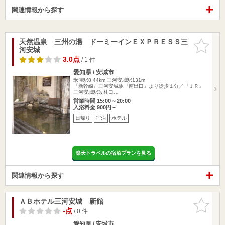
関連情報から探す
天然温泉 三州の湯 ドーミーインＥＸＰＲＥＳＳ三
お気に入
河安城
りに追加
3.0点
/ 1 件
愛知県 / 安城市
米津駅8.44km
三河安城駅131m
『新幹線』三河安城駅『南出口』より徒歩１分／『ＪＲ』
三河安城駅改札口…
営業時間 15:00～20:00
入浴料金 900円～
日帰り
宿泊
ホテル
楽天トラベルの宿泊プランを見る
関連情報から探す
ＡＢホテル三河安城 新館
お気に入
りに追加
-点
/ 0 件
愛知県 / 安城市