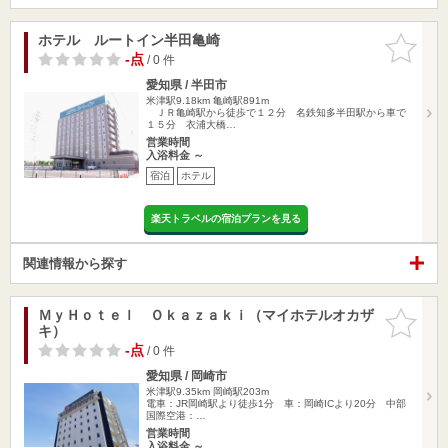
ホテル ルートイン半田亀崎
お気に入
りに追加
-点
/ 0 件
愛知県 / 半田市
米津駅9.18km
亀崎駅891m
ＪＲ亀崎駅から徒歩で１２分 名鉄知多半田駅から車で
１５分 衣浦大橋…
営業時間
入浴料金 ～
宿泊
ホテル
楽天トラベルの宿泊プランを見る
関連情報から探す
ＭｙＨｏｔｅｌ Ｏｋａｚａｋｉ（マイホテルオカザ
お気に入
キ）
りに追加
-点
/ 0 件
愛知県 / 岡崎市
米津駅9.35km
岡崎駅203m
電車：JR岡崎駅より徒歩1分 車：岡崎ICより20分 中部
国際空港：…
営業時間
入浴料金 ～