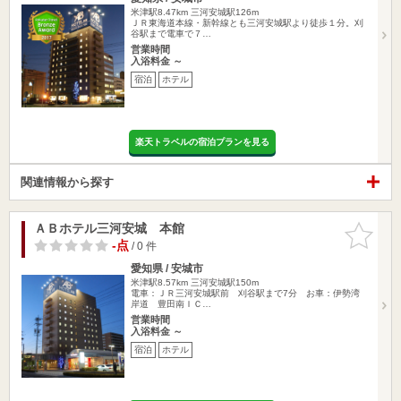
米津駅8.47km
三河安城駅126m
ＪＲ東海道本線・新幹線とも三河安城駅より徒歩１分。刈
谷駅まで電車で７…
営業時間
入浴料金 ～
宿泊
ホテル
楽天トラベルの宿泊プランを見る
関連情報から探す
ＡＢホテル三河安城 本館
お気に入
りに追加
-点
/ 0 件
愛知県 / 安城市
米津駅8.57km
三河安城駅150m
電車：ＪＲ三河安城駅前 刈谷駅まで7分 お車：伊勢湾
岸道 豊田南ＩＣ…
営業時間
入浴料金 ～
宿泊
ホテル