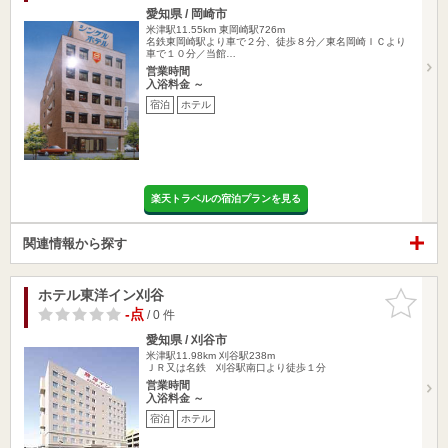
愛知県 / 岡崎市
米津駅11.55km
東岡崎駅726m
名鉄東岡崎駅より車で２分、徒歩８分／東名岡崎ＩＣより
車で１０分／当館…
営業時間
入浴料金 ～
宿泊
ホテル
楽天トラベルの宿泊プランを見る
関連情報から探す
ホテル東洋イン刈谷
お気に入
りに追加
-点
/ 0 件
愛知県 / 刈谷市
米津駅11.98km
刈谷駅238m
ＪＲ又は名鉄 刈谷駅南口より徒歩１分
営業時間
入浴料金 ～
宿泊
ホテル