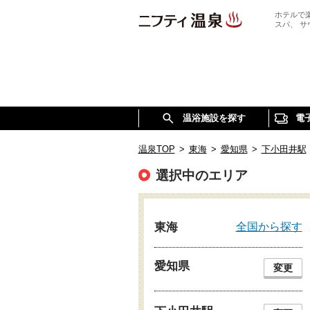
ホテルで
スパ、 
温浴施設を探す
電
温泉TOP
>
東海
>
愛知県
>
下小田井駅
選択中のエリア
全国から探す
東海
愛知県
変更