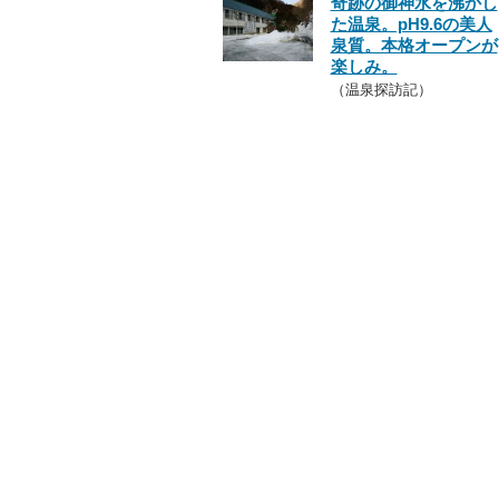
奇跡の御神水を沸かし
た温泉。pH9.6の美人
泉質。本格オープンが
楽しみ。
（温泉探訪記）