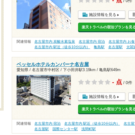
/ 0件
施設情報を見る
楽天トラベルの宿泊プランを見
関連情報
名古屋市内 炭酸水素塩泉
名古屋市内 宿泊
名古屋市内 お
名古屋市内 駅近（徒歩10分以内）
亀島駅
名古屋駅
太閤
ベッセルホテルカンパーナ名古屋
愛知県 / 名古屋市中村区 /
下小田井駅3.19km
/
亀島駅649m
- 点
/ 0件
施設情報を見る
楽天トラベルの宿泊プランを見
関連情報
名古屋市内 宿泊
名古屋市内 駅近（徒歩10分以内）
名古屋
名古屋駅
国際センター駅
浅間町駅