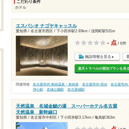
こだわり条件
ホテル
エスパシオ ナゴヤキャッスル
愛知県 / 名古屋市西区 /
下小田井駅2.93km
/
浅間町駅531m
- 点
/ 0件
施設情報を見る
楽天トラベルの宿泊プランを見
関連情報
名古屋市内 単純温泉・単純泉
名古屋市内 宿泊
名古屋市内
浄心駅
名城公園駅
名古屋城駅
天然温泉 名城金鯱の湯 スーパーホテル名古屋
天然温泉 新幹線口
愛知県 / 名古屋市中村区 /
下小田井駅3.17km
/
亀島駅363m
- 点