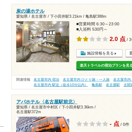
炭の湯ホテル
愛知県 / 名古屋市 /
下小田井駅3.21km
/
亀島駅388m
■営業時間 6:30～23:00
■入浴料 530円～
2.0 点
/ 
施設情報を見る
楽天トラベルの宿泊プランを見
関連情報
名古屋市内 宿泊
名古屋市内 ひとり旅・一人旅
名古屋市内 
名古屋市内 駅近（徒歩10分以内）
亀島駅
名古屋駅
太閤
アパホテル〈名古屋駅前北〉
愛知県 / 名古屋市中村区 /
下小田井駅3.36km
/
名古屋駅372m
- 点
/ 0件