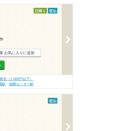
日帰り
宿泊
>
3件
お気に入りに追加
る
格安（1,000円以下）
通駅
国際センター駅
宿泊
>