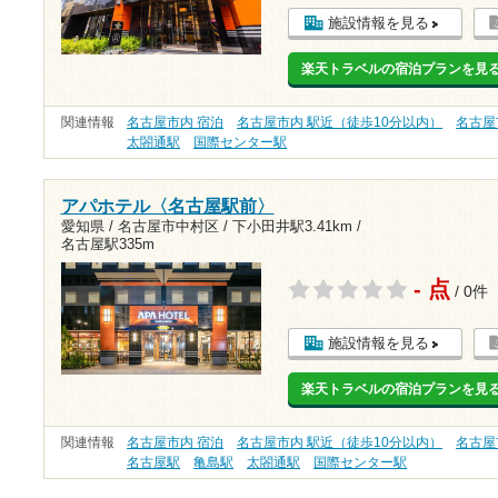
施設情報を見る
楽天トラベルの宿泊プランを見
関連情報
名古屋市内 宿泊
名古屋市内 駅近（徒歩10分以内）
名古屋
太閤通駅
国際センター駅
アパホテル〈名古屋駅前〉
愛知県 / 名古屋市中村区 /
下小田井駅3.41km
/
名古屋駅335m
- 点
/ 0件
施設情報を見る
楽天トラベルの宿泊プランを見
関連情報
名古屋市内 宿泊
名古屋市内 駅近（徒歩10分以内）
名古屋
名古屋駅
亀島駅
太閤通駅
国際センター駅