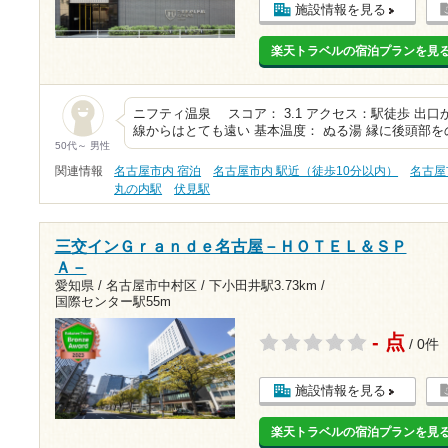
施設情報を見る
楽天トラベルの宿泊プランを見
ニフティ温泉 スコア： 3.1 アクセス：駅徒歩 出
線からはとても遠い 基本温度： ぬる湯 縁に後頭部
50代～ 男性
関連情報
名古屋市内 宿泊
名古屋市内 駅近（徒歩10分以内）
名古屋
丸の内駅
伏見駅
三交インＧｒａｎｄｅ名古屋－ＨＯＴＥＬ＆ＳＰ
Ａ－
愛知県 / 名古屋市中村区 /
下小田井駅3.73km
/
国際センター駅55m
- 点
/ 0件
施設情報を見る
楽天トラベルの宿泊プランを見