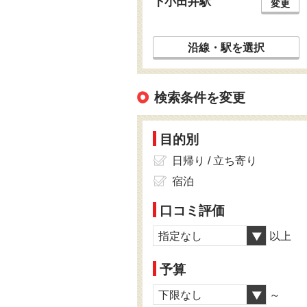
下小田井駅
変更
沿線・駅を選択
検索条件を変更
目的別
日帰り / 立ち寄り
宿泊
口コミ評価
指定なし
以上
予算
下限なし
～