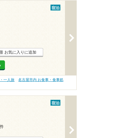
宿泊
>
お気に入りに追加
る
旅・一人旅
名古屋市内 お食事・食事処
宿泊
1件
>