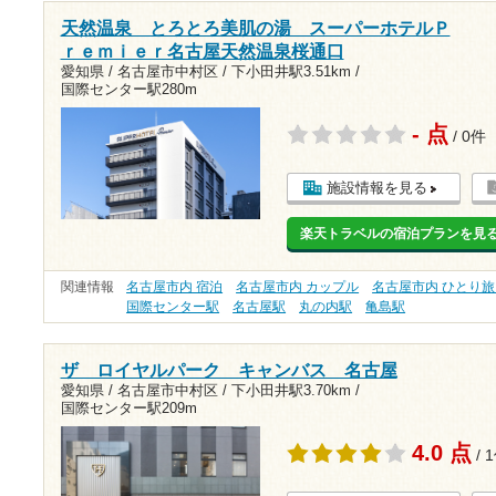
天然温泉 とろとろ美肌の湯 スーパーホテルＰ
ｒｅｍｉｅｒ名古屋天然温泉桜通口
愛知県 / 名古屋市中村区 /
下小田井駅3.51km
/
国際センター駅280m
- 点
/ 0件
施設情報を見る
楽天トラベルの宿泊プランを見
関連情報
名古屋市内 宿泊
名古屋市内 カップル
名古屋市内 ひとり
国際センター駅
名古屋駅
丸の内駅
亀島駅
ザ ロイヤルパーク キャンバス 名古屋
愛知県 / 名古屋市中村区 /
下小田井駅3.70km
/
国際センター駅209m
4.0 点
/ 