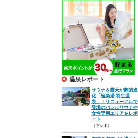
温泉レポート
サウナ＆露天が劇的進
化「極楽湯 羽生温
泉」！リニューアルで
登場のバレルサウナや
女性専用エリアをレポ
ート
（突レポ）