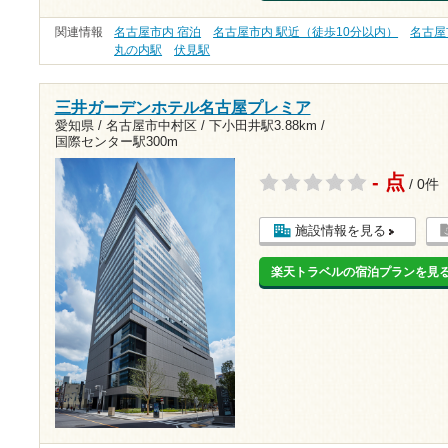
関連情報
名古屋市内 宿泊
名古屋市内 駅近（徒歩10分以内）
名古屋
丸の内駅
伏見駅
三井ガーデンホテル名古屋プレミア
愛知県 / 名古屋市中村区 /
下小田井駅3.88km
/
国際センター駅300m
- 点
/ 0件
施設情報を見る
楽天トラベルの宿泊プランを見