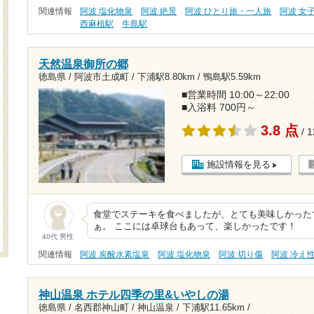
関連情報
阿波 塩化物泉
阿波 絶景
阿波 ひとり旅・一人旅
阿波 女
西麻植駅
牛島駅
天然温泉御所の郷
徳島県 / 阿波市土成町 /
下浦駅8.80km
/
鴨島駅5.59km
■営業時間 10:00～22:00
■入浴料 700円～
3.8 点
/ 
施設情報を見る
食堂でステーキを食べましたが、とても美味しかった
ぁ。 ここには卓球台もあって、楽しかったです！
40代 男性
関連情報
阿波 炭酸水素塩泉
阿波 塩化物泉
阿波 切り傷
阿波 冷え
神山温泉 ホテル四季の里&いやしの湯
徳島県 / 名西郡神山町 / 神山温泉 /
下浦駅11.65km
/