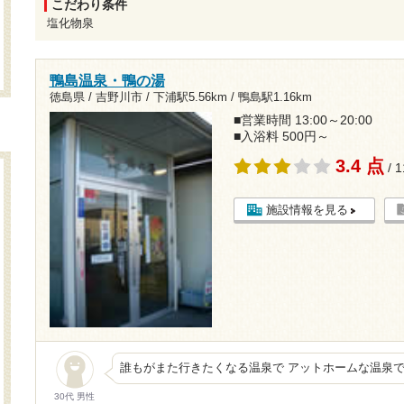
こだわり条件
塩化物泉
鴨島温泉・鴨の湯
徳島県 / 吉野川市 /
下浦駅5.56km
/
鴨島駅1.16km
■営業時間 13:00～20:00
■入浴料 500円～
3.4 点
/ 
施設情報を見る
誰もがまた行きたくなる温泉で アットホームな温泉
30代 男性