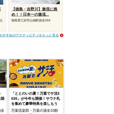
床
【徳島・吉野川】激流に挑
め！！日本一の激流...
1
徳島県三好市山城町政友344
おすすめのアクティビティをもっと見る
～
「ととのいの夏！万葉でサ活2
全国
026」が今年も開催！サウナ札
を集めて豪華特典を楽しもう
的全
万葉倶楽部・万葉の湯全10館