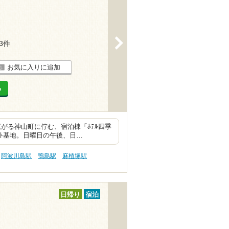
>
13件
お気に入りに追加
る
広がる神山町に佇む、宿泊棟「ﾎﾃﾙ四季
ｰﾄ基地。日曜日の午後、日…
阿波川島駅
鴨島駅
麻植塚駅
日帰り
宿泊