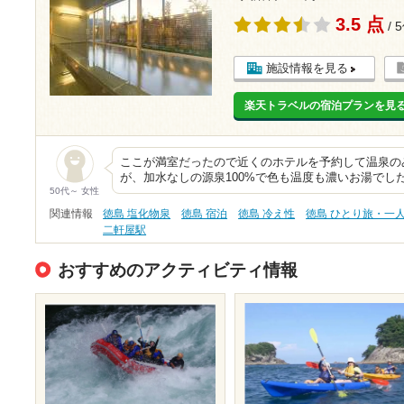
3.5 点
/ 
施設情報を見る
楽天トラベルの宿泊プランを見
ここが満室だったので近くのホテルを予約して温泉の
が、加水なしの源泉100%で色も温度も濃いお湯でし
50代～ 女性
関連情報
徳島 塩化物泉
徳島 宿泊
徳島 冷え性
徳島 ひとり旅・一
二軒屋駅
おすすめのアクティビティ情報