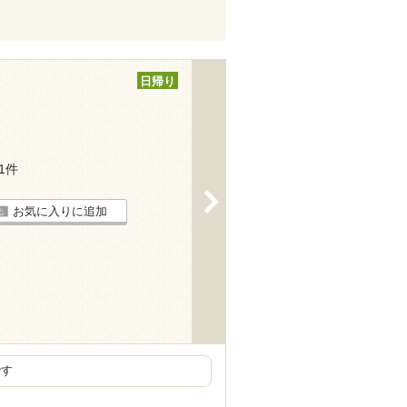
日帰り
11件
>
お気に入りに追加
です