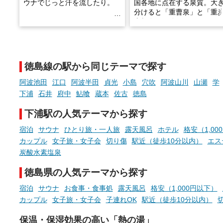
ウナでじっと汗を流したり。
国各地に点在する泉質。大
分けると「重曹泉」と「重
土類泉」に分かれます。
そんな「一人でぼんやり過ごす
また硫黄や鉄分などの特殊
時間」、ふだん後回しにしてい
が混ざり合うことで、複雑
た「これからのこと」や「ちょ
多様な個性を持つことも多
徳島線の駅から同じテーマで探す
っとした悩み」が、頭に浮かん
す。
でくることはありませんか？
阿波池田
江口
阿波半田
貞光
小島
穴吹
阿波山川
山瀬
学
今回は筆者自ら入浴した中
下浦
石井
府中
鮎喰
蔵本
佐古
徳島
ら、日本各地にある炭酸水
泉を12施設セレクト。すべ
下浦駅の人気テーマから探す
お風呂でリラックスしているか
日帰り入浴可能で、源泉か
らこそ向き合える、大切な自分
しと泉質の良さにこだわり
宿泊
サウナ
ひとり旅・一人旅
露天風呂
ホテル
格安（1,00
の本音。
つ、万人におすすめしたい
カップル
女子旅・女子会
切り傷
駅近（徒歩10分以内）
エス
を厳選しました。
炭酸水素塩泉
そんな心のつぶやきを、湯あが
りの温まった心のまま相談でき
徳島県の人気テーマから探す
たら素敵ですよね。
宿泊
サウナ
お食事・食事処
露天風呂
格安（1,000円以下）
カップル
女子旅・女子会
子連れOK
駅近（徒歩10分以内）
ニフティ温泉の「占いベンチ」
保温・保湿効果の高い「熱の湯」
は、そんなあなたの心のつぶや