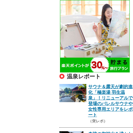
温泉レポート
サウナ＆露天が劇的進
化「極楽湯 羽生温
泉」！リニューアルで
登場のバレルサウナや
女性専用エリアをレポ
ート
（突レポ）