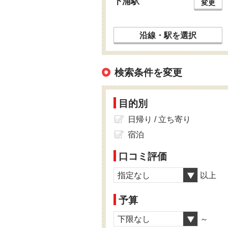
下浦駅
変更
沿線・駅を選択
検索条件を変更
目的別
日帰り / 立ち寄り
宿泊
口コミ評価
指定なし
以上
予算
下限なし
～