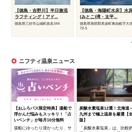
【徳島・吉野川】半日激流
【徳島・海陽町水床】水
ラフティング！アド...
(みとこ)湾・太平...
徳島県三好市山城町政友344
徳島県海部郡美波町東由岐字大池
70-5
ニフティ温泉ニュース
【おふろパス限定特典】湯船で
炭酸水素塩泉12選！北海道
浮かんだ悩みもスッキリ！「占
九州まで極上温泉を厳選【
いベンチ」が毎月10分無料
版】
湯船にゆったり浸かったり、サ
「炭酸水素塩泉」は、比較