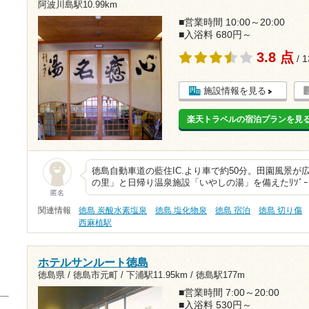
阿波川島駅10.99km
■営業時間 10:00～20:00
■入浴料 680円～
3.8 点
/ 
施設情報を見る
楽天トラベルの宿泊プランを見
徳島自動車道の藍住IC.より車で約50分。田園風景が
の里」と日帰り温泉施設「いやしの湯」を備えたﾘｿﾞ
匿名
関連情報
徳島 炭酸水素塩泉
徳島 塩化物泉
徳島 宿泊
徳島 切り傷
西麻植駅
ホテルサンルート徳島
徳島県 / 徳島市元町 /
下浦駅11.95km
/
徳島駅177m
■営業時間 7:00～20:00
■入浴料 530円～