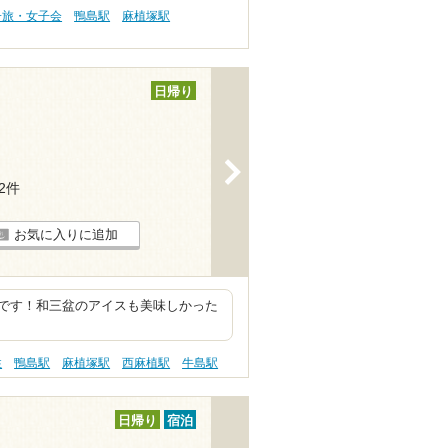
子旅・女子会
鴨島駅
麻植塚駅
日帰り
>
12件
お気に入りに追加
です！和三盆のアイスも美味しかった
性
鴨島駅
麻植塚駅
西麻植駅
牛島駅
日帰り
宿泊