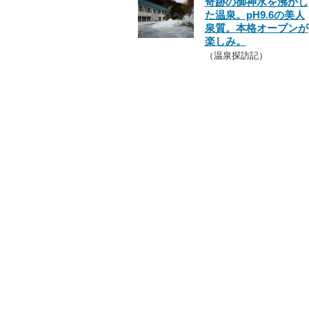
奇跡の御神水を沸かし
た温泉。pH9.6の美人
泉質。本格オープンが
楽しみ。
（温泉探訪記）