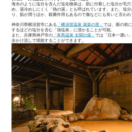
海水のように塩分を含んだ塩化物泉は、肌に付着した塩分が毛穴
きをプロの占い師に相談するこ
め、湯冷めしにくく「熱の湯」とも呼ばれています。また、塩分
とができるサービスです。
り、肌が潤うほか、殺菌作用もあるので傷などにも良いと言われ
神奈川県横須賀市にある
「横須賀温泉 湯楽の里」
では、眼の前
するほどの塩分を含む「強塩泉」に浸かることが可能。
おふろパス会員様なら、この特
また、兵庫県神戸市の
「有馬温泉 太閤の湯」
では「日本一濃い
別なひとときを「毎月10分無
全かけ流しで堪能することができます。
料」でご利用いただけます。
お湯で体がほぐれたら、次は占
い師さんとお話しして、心もほ
ぐしてみませんか？