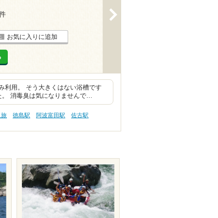
>
5件
お気に入りに追加
る
み利用。 そう大きくはない浴槽です
た。 消毒臭は気になりませんで…
人旅
徳島駅
阿波富田駅
佐古駅