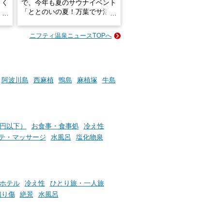
きく
で、今年も夏のサウナイベント
炭酸
「ととのいの夏！万葉でサ活2
026」が開催されます！
ニフティ温泉ニュースTOPへ
成分
2026年8月1日（土）～8月31
かつ
日（月）までの開催期間中は、
いで
サウナ飯やサウナドリンク、岩
盤浴の利用などで「万葉サウナ
札」を集めることで、オリジナ
阿波川島
西麻植
鴨島
麻植塚
牛島
か
ルグッズや無料券などの特典と
素塩
交換可能。
て
け流
さらに、各館ではアロマロウリ
つ
ュやアウフグースなど、サウナ
0円以下）
お食事・食事処
冷え性
施設
好きにはたまらない多彩なイベ
テ・マッサージ
水風呂
塩化物泉
ントも予定されています。ぜひ
チェックしてください！
───
提供元：万葉倶楽部株式会社
ホテル
冷え性
ひとり旅・一人旅
【PR】
切り傷
絶景
水風呂
この記事は万葉倶楽部株式会社
のPR記事です。