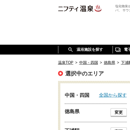
塩化物泉
パ、 サ
温浴施設を探す
電
温泉TOP
>
中国・四国
>
徳島県
>
下浦
選択中のエリア
全国から探す
中国・四国
徳島県
変更