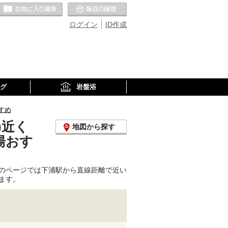
お気に入りの温泉
最近の履歴
ログイン
ID作成
グ
岩盤浴
すめ
)近く
地図から探す
湯おす
のページでは下浦駅から直線距離で近い
ます。