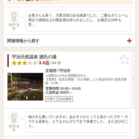
お客さんも多く、大変活気のある銭湯でした。 ご飯もボリューム
満点で値段以上の満足感を得られましたし、 お風呂も14年も
営…
30代 女
性
関連情報から探す
宇治天然温泉 源氏の湯
お気に入
りに追加
3.4点
/ 64 件
京都府 / 宇治市
上牧駅10.67km
新田駅557m
【電車】 近鉄京都線「大久保駅」より徒歩約8分 近鉄京都
線「久津…
営業時間 10:00～24:00
入浴料金 800円～
日帰り
塩化物泉
他の方も書いていますが、あかすりがとっても良かったです！ サ
ウナも温泉も、とてものんびりできて快適でした。 またぜひ行こ
う…
20代 女
性