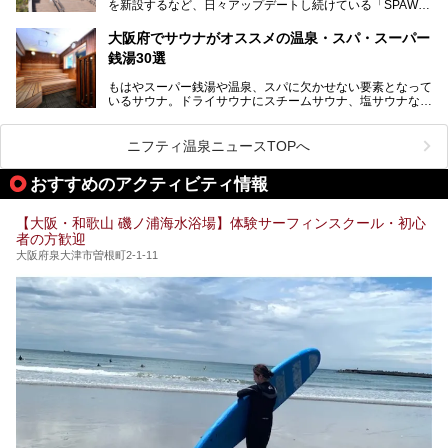
を新設するなど、日々アップデートし続けている「SPAWO
タイムまで満喫できる長時間滞在型の施設なので、一日中ゆ
RLD HOTEL＆RESORT」（以下スパワールド）。
ったりと過ごしたいときにおすすめ。大うちわやタオルによ
そんなスパワールドが2025年11月15日（土）に、新たな浴
る迫力ある熱波パフォーマンスも毎日行われており、“とと
大阪府でサウナがオススメの温泉・スパ・スーパー
室や日本最大級140人収容の大規模サウナを携えてリニュー
のう”体験をしっかり楽しめるのもポイントです。
銭湯30選
アルオープン！浴室である4F・6Fそれぞれにリニューアル
が施されており、その総工費はなんと13.5億円！
さらに館内でくつろぐだけでなく、隣接するビルにはカラオ
もはやスーパー銭湯や温泉、スパに欠かせない要素となって
大規模リニューアルの全容を確認すべく、リニューアルプレ
ケやボウリングといった遊び場もあり、友人同士やカップル
いるサウナ。ドライサウナにスチームサウナ、塩サウナな
オープンイベントに行ってきました！今回はそのリニューア
で“遊び+癒し”の一日を過ごすのにもぴったり。
ど、いくつか異なるタイプが楽しめたり、水風呂や外気浴ス
ル部分の概要をお届けします。
ペース、ロウリュウなど、心ゆくまで楽しむためのサービス
今回は、あるごの湯を訪問し、チムジルバンやお風呂、食事
が充実した施設も多くみられます。
ニフティ温泉ニュースTOPへ
処にいたるまで魅力をたっぷり堪能してきたので、その全容
を詳しく紹介します！
今回はそんなサウナにこだわった、大阪府内のオススメ温
おすすめのアクティビティ情報
泉・銭湯・スパを30件紹介したいと思います！
【大阪・和歌山 磯ノ浦海水浴場】体験サーフィンスクール・初心
者の方歓迎
大阪府泉大津市曽根町2-1-11