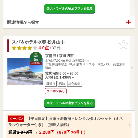
楽天トラベルの宿泊プランを見る
関連情報から探す
スパ＆ホテル水春 松井山手
お気に入
りに追加
4.0点
/ 37 件
京都府 / 京田辺市
上牧駅7.02km
松井山手駅394m
JR松井山手駅より8分 最寄りバス停：京阪バス「高速京田
辺前」
営業時間 6:00～26:00
入浴料金 1,430円～
日帰り
宿泊
塩化物泉
クーポンあり
楽天トラベルの宿泊プランを見る
【平日限定】入浴＋岩盤浴＋レンタルタオルセット（ミネ
クーポン
ラルウォーター付き）（別途入湯税）
通常
2,870円
→
2,200円（670円お得！）