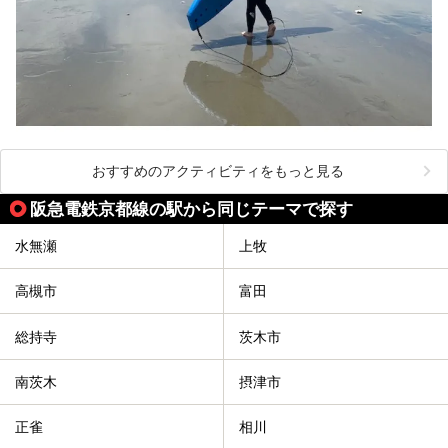
おすすめのアクティビティをもっと見る
阪急電鉄京都線の駅から同じテーマで探す
水無瀬
上牧
高槻市
富田
総持寺
茨木市
南茨木
摂津市
正雀
相川