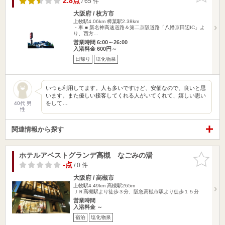
2.8点
/ 65 件
大阪府 / 枚方市
上牧駅4.06km
樟葉駅2.38km
・車 ■ 新名神高速道路＆第二京阪道路「八幡京田辺IC」よ
り、西方…
営業時間 6:00～26:00
入浴料金 600円～
日帰り
塩化物泉
いつも利用してます。人も多いですけど、安価なので、良いと思
います。また優しい接客してくれる人がいてくれて、嬉しい思い
をして…
40代 男
性
関連情報から探す
ホテルアベストグランデ高槻 なごみの湯
お気に入
りに追加
-点
/ 0 件
大阪府 / 高槻市
上牧駅4.49km
高槻駅265m
ＪＲ高槻駅より徒歩３分、阪急高槻市駅より徒歩１５分
営業時間
入浴料金 ～
宿泊
塩化物泉