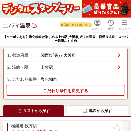
購入済チケットはこちら
ログイン
履歴
メニュー
【クーポンあり】塩化物泉が楽しめる上牧駅(大阪府)近くの温泉、日帰り温泉、スーパ
ー銭湯おすすめ
1. 都道府県
関西(近畿) / 大阪府
2. 沿線・駅
上牧駅
3. こだわり条件
塩化物泉
こだわり条件を変更する
リストから探す
地図から探す
極楽湯 枚方店
お気に入
りに追加