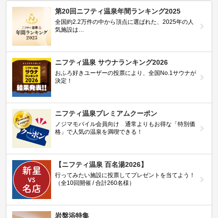
第20回ニフティ温泉年間ランキング2025
全国約2.2万件の中から頂点に選ばれた、2025年の人
気施設は…
ニフティ温泉 サウナランキング2026
おふろ好きユーザーの投票により、全国No.1サウナが
決定！
ニフティ温泉プレミアムクーポン
ノジマモバイル会員向け 通常よりもお得な「特別価
格」で人気の温泉を満喫できる！
【ニフティ温泉 百名湯2026】
行ってみたい施設に投票してプレゼントを当てよう！
（全10回開催 / 合計260名様）
岩盤浴特集