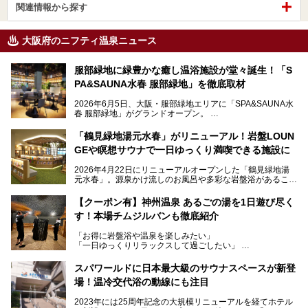
関連情報から探す
大阪府のニフティ温泉ニュース
服部緑地に緑豊かな癒し温浴施設が堂々誕生！「S
PA&SAUNA水春 服部緑地」を徹底取材
2026年6月5日、大阪・服部緑地エリアに「SPA&SAUNA水
春 服部緑地」がグランドオープン。
当初の計画から約5年の時を経て誕生した本施設は、温泉・
「鶴見緑地湯元水春」がリニューアル！岩盤LOUN
サウナ・岩盤浴・フィットネス・ラウンジ・レストランなど
GEや瞑想サウナで一日ゆっくり満喫できる施設に
を融合した、これまでの“水春”のイメージをさらに進化させ
た大型ウェルネス施設です。
2026年4月22日にリニューアルオープンした「鶴見緑地湯
元水春」。源泉かけ流しのお風呂や多彩な岩盤浴があること
今回はオープン前の内覧会に参加し、館内のこだわりポイン
で人気の施設ですが、リニューアルを経てこれまで以上
トを徹底取材してきました。
に“一日中くつろげる場所”としてパワーアップしています。
サウナー注目の3種のサウナや160cmの深水風呂、没入感の
【クーポン有】神州温泉 あるごの湯を1日遊び尽く
高い岩盤浴エリア、日本最大の台数を誇る最新AIフィットネ
す！本場チムジルバンも徹底紹介
今回のリニューアルでは、新たに登場した瞑想サウナをはじ
スマシンなど、見どころ満載の館内を詳しくご紹介します。
め、岩盤浴エリアや休憩スペースの充実、レストランなど、
「お得に岩盤浴や温泉を楽しみたい」
見どころが盛りだくさん。日常の疲れを癒やしたい方はもち
「一日ゆっくりリラックスして過ごしたい」
ろん、休日にゆったり過ごしたい方にもぴったりの内容とな
そんな方におすすめなのが、クーポンを使ってお得に長時間
っています。
利用できる「神州温泉 あるごの湯」です。
スパワールドに日本最大級のサウナスペースが新登
本記事では、そんなリニューアル後の注目ポイントを詳しく
場！温冷交代浴の動線にも注目
あるごの湯は、大阪府豊中市にある日帰り温浴施設で、阪急
紹介します。これから「鶴見緑地湯元水春」に訪れる方や、
宝塚線「三国駅」から徒歩約10分とアクセスも良好です。
より満足度の高い過ごし方をしたい方はぜひお読みくださ
2023年には25周年記念の大規模リニューアルを経てホテル
チムジルバン（岩盤浴）を中心に、発汗・リラックス・漫画
い。