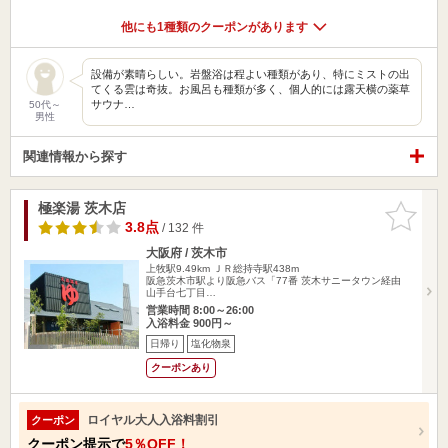
他にも1種類のクーポンがあります
設備が素晴らしい。岩盤浴は程よい種類があり、特にミストの出
てくる雲は奇抜。お風呂も種類が多く、個人的には露天横の薬草
サウナ…
50代～
男性
関連情報から探す
極楽湯 茨木店
お気に入
りに追加
3.8点
/ 132 件
大阪府 / 茨木市
上牧駅9.49km
ＪＲ総持寺駅438m
阪急茨木市駅より阪急バス「77番 茨木サニータウン経由
山手台七丁目…
営業時間 8:00～26:00
入浴料金 900円～
日帰り
塩化物泉
クーポンあり
ロイヤル大人入浴料割引
クーポン
クーポン提示で
5％OFF！