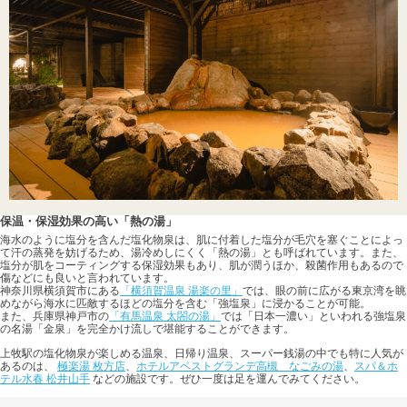
保温・保湿効果の高い「熱の湯」
海水のように塩分を含んだ塩化物泉は、肌に付着した塩分が毛穴を塞ぐことによっ
て汗の蒸発を妨げるため、湯冷めしにくく「熱の湯」とも呼ばれています。また、
塩分が肌をコーティングする保湿効果もあり、肌が潤うほか、殺菌作用もあるので
傷などにも良いと言われています。
神奈川県横須賀市にある
「横須賀温泉 湯楽の里」
では、眼の前に広がる東京湾を眺
めながら海水に匹敵するほどの塩分を含む「強塩泉」に浸かることが可能。
また、兵庫県神戸市の
「有馬温泉 太閤の湯」
では「日本一濃い」といわれる強塩泉
の名湯「金泉」を完全かけ流しで堪能することができます。
上牧駅の塩化物泉が楽しめる温泉、日帰り温泉、スーパー銭湯の中でも特に人気が
あるのは、
極楽湯 枚方店
、
ホテルアベストグランデ高槻 なごみの湯
、
スパ＆ホ
テル水春 松井山手
などの施設です。ぜひ一度は足を運んでみてください。