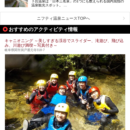
下呂温泉は「日本三名泉」の1つにも数えられる国内屈指の
温泉観光スポット。
訪れる際には美肌で知られるお湯とあわせて、当地ならでは
のグルメを楽しんだり、周辺にある名所にも足を伸ばしたり
したいもの。
ニフティ温泉ニュースTOPへ
本記事では、下呂温泉エリアにあるおすすめの観光スポット
おすすめのアクティビティ情報
をご紹介するとともに散策する際のモデルコースもご提案。
下呂温泉観光をたっぷりとガイドします！
キャニオニング ～美しすぎる渓谷でスライダー、滝遊び、飛び込
み、川遊び満喫～写真付き～
岐阜県関市洞戸通元寺318-7