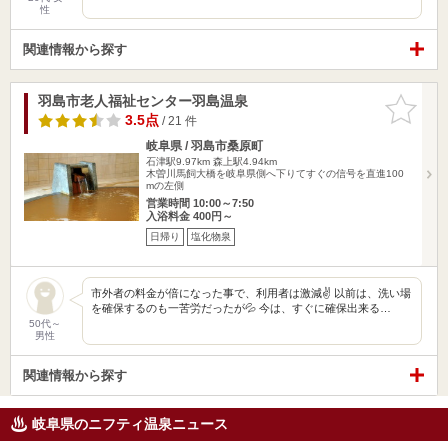
性
関連情報から探す
羽島市老人福祉センター羽島温泉
お気に入
りに追加
3.5点
/ 21 件
岐阜県 / 羽島市桑原町
石津駅9.97km
森上駅4.94km
木曽川馬飼大橋を岐阜県側へ下りてすぐの信号を直進100
mの左側
営業時間 10:00～7:50
入浴料金 400円～
日帰り
塩化物泉
市外者の料金が倍になった事で、利用者は激減✌️ 以前は、洗い場
を確保するのも一苦労だったが💦 今は、すぐに確保出来る…
50代～
男性
関連情報から探す
岐阜県のニフティ温泉ニュース