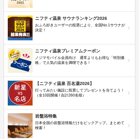
ニフティ温泉 サウナランキング2026
おふろ好きユーザーの投票により、全国No.1サウナが
決定！
ニフティ温泉プレミアムクーポン
ノジマモバイル会員向け 通常よりもお得な「特別価
格」で人気の温泉を満喫できる！
【ニフティ温泉 百名湯2026】
行ってみたい施設に投票してプレゼントを当てよう！
（全10回開催 / 合計260名様）
岩盤浴特集
日本全国の岩盤浴情報だけをピックアップ。まとめて
検索！