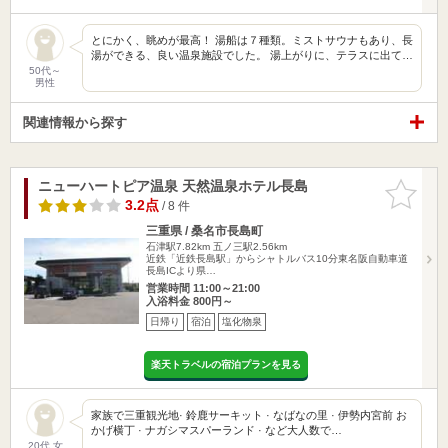
とにかく、眺めが最高！ 湯船は７種類。ミストサウナもあり、長
湯ができる、良い温泉施設でした。 湯上がりに、テラスに出て…
50代～
男性
関連情報から探す
ニューハートピア温泉 天然温泉ホテル長島
お気に入
りに追加
3.2点
/ 8 件
三重県 / 桑名市長島町
石津駅7.82km
五ノ三駅2.56km
近鉄「近鉄長島駅」からシャトルバス10分東名阪自動車道
長島ICより県…
営業時間 11:00～21:00
入浴料金 800円～
日帰り
宿泊
塩化物泉
楽天トラベルの宿泊プランを見る
家族で三重観光地· 鈴鹿サーキット · なばなの里 · 伊勢内宮前 お
かげ横丁 · ナガシマスパーランド · など大人数で…
20代 女