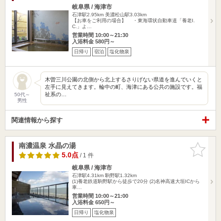
岐阜県 / 海津市
石津駅2.95km
美濃松山駅3.03km
【お車をご利用の場合】 ・東海環状自動車道「養老I.
C.」よ…
営業時間 10:00～21:30
入浴料金 580円～
日帰り
宿泊
塩化物泉
木曽三川公園の北側から北上するさりげない県道を進んでいくと
左手に見えてきます。輪中の町、海津にある公共の施設です。福
祉系の…
50代～
男性
関連情報から探す
南濃温泉 水晶の湯
お気に入
りに追加
5.0点
/ 1 件
岐阜県 / 海津市
石津駅4.31km
駒野駅1.32km
(1)養老鉄道駒野駅から徒歩で20分 (2)名神高速大垣ICから
車…
営業時間 10:00～21:00
入浴料金 650円～
日帰り
塩化物泉