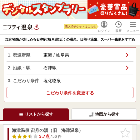
購入済チケットはこちら
ログイン
履歴
メニュー
塩化物泉が楽しめる石津駅(岐阜県)近くの温泉、日帰り温泉、スーパー銭湯おすすめ
1. 都道府県
東海 / 岐阜県
2. 沿線・駅
石津駅
3. こだわり条件
塩化物泉
こだわり条件を変更する
リストから探す
地図から探す
海津温泉 宙舟の湯（旧 海津温泉）
お気に入
りに追加
3.7点
/ 56 件