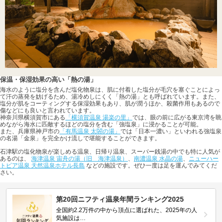
保温・保湿効果の高い「熱の湯」
海水のように塩分を含んだ塩化物泉は、肌に付着した塩分が毛穴を塞ぐことによっ
て汗の蒸発を妨げるため、湯冷めしにくく「熱の湯」とも呼ばれています。また、
塩分が肌をコーティングする保湿効果もあり、肌が潤うほか、殺菌作用もあるので
傷などにも良いと言われています。
神奈川県横須賀市にある
「横須賀温泉 湯楽の里」
では、眼の前に広がる東京湾を眺
めながら海水に匹敵するほどの塩分を含む「強塩泉」に浸かることが可能。
また、兵庫県神戸市の
「有馬温泉 太閤の湯」
では「日本一濃い」といわれる強塩泉
の名湯「金泉」を完全かけ流しで堪能することができます。
石津駅の塩化物泉が楽しめる温泉、日帰り温泉、スーパー銭湯の中でも特に人気が
あるのは、
海津温泉 宙舟の湯（旧 海津温泉）
、
南濃温泉 水晶の湯
、
ニューハー
トピア温泉 天然温泉ホテル長島
などの施設です。ぜひ一度は足を運んでみてくだ
さい。
第20回ニフティ温泉年間ランキング2025
全国約2.2万件の中から頂点に選ばれた、2025年の人
気施設は…