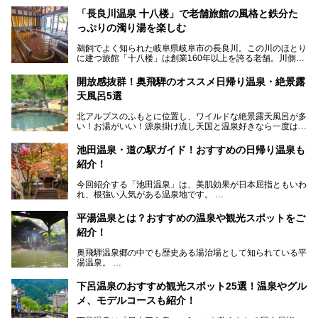
「長良川温泉 十八楼」で老舗旅館の風格と鉄分た
っぷりの濁り湯を楽しむ
鵜飼でよく知られた岐阜県岐阜市の長良川。この川のほとり
に建つ旅館「十八楼」は創業160年以上を誇る老舗。川側の
客室からは長良川を一望、温泉はインパクトのある赤褐色の
濁り湯で、地産地消にこだわった食事も定評があります。
開放感抜群！奥飛騨のオススメ日帰り温泉・絶景露
天風呂5選
そして大浴場は日帰り入浴もできるんですよ。泊まりでも日
帰りでも楽しめる「十八楼」を、周辺の川原町の町並みや、
北アルプスのふもとに位置し、ワイルドな絶景露天風呂が多
岐阜の手仕事に触れる旅とともに楽しんでみてはいかがでし
い！お湯がいい！源泉掛け流し天国と温泉好きなら一度は行
ょう！
きたいと思う岐阜県の奥飛騨温泉郷。
───
池田温泉・道の駅ガイド！おすすめの日帰り温泉も
「平湯温泉」「福地温泉」「新平湯温泉」「栃尾温泉」「新
提供元：岐阜県【PR】
紹介！
穂高温泉」と5つの温泉地を総称して奥飛騨温泉郷と呼びま
この記事は岐阜県のPR記事です。
すが、この中でも気軽に日帰りで楽しめる開放感抜群の露天
今回紹介する「池田温泉」は、美肌効果が日本屈指ともいわ
風呂を5ヶ所ご紹介したいと思います。いずれも素晴らしい
れ、根強い人気がある温泉地です。
温泉ですよ！
岐阜県にあり、名古屋からは日帰りで、東京や大阪からなら
温泉旅として利用することができます。
平湯温泉とは？おすすめの温泉や観光スポットをご
紹介！
池田温泉には道の駅があるなど、温泉、観光、買い物と、さ
まざまな楽しみ方が可能です。
奥飛騨温泉郷の中でも歴史ある湯治場として知られている平
そんな池田温泉の魅力を詳しく紹介していきます！
湯温泉。
岐阜県と長野県を結ぶ安房トンネルの開通以来、東京方面か
らの利用客も増え、ますます賑わいを見せています。そこで
下呂温泉のおすすめ観光スポット25選！温泉やグル
今回は、平湯温泉の観光スポットとおすすめの温泉施設を紹
メ、モデルコースも紹介！
介します。気になる温泉をぜひチェックしてみてください。