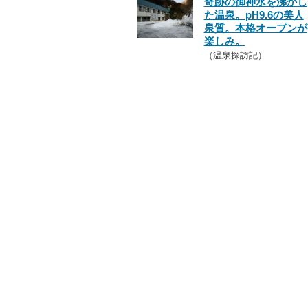
奇跡の御神水を沸かし
た温泉。pH9.6の美人
泉質。本格オープンが
楽しみ。
（温泉探訪記）