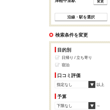
津軽中里駅
変更
沿線・駅を選択
検索条件を変更
目的別
日帰り / 立ち寄り
宿泊
口コミ評価
指定なし
以上
予算
下限なし
～