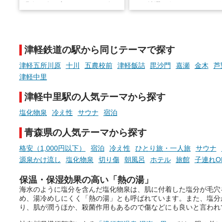
温泉で体を癒したあとに、占い
と、抽選で各回26（ふろ）
でこころもスッキリ──そんな
様（合計260名様）に選べる
新体験が楽しめる「占いベン
GIFT500円分をプレゼント
チ」を展開中♨
たします。
津軽鉄道の駅から同じテーマで探す
手相やタロットなど気軽に楽し
める占いで、“ととのう”おふろ
津軽五所川原
十川
五農校前
津軽飯詰
毘沙門
嘉瀬
金木
芦
時間を、もっと特別に。
津軽中里
津軽中里駅の人気テーマから探す
塩化物泉
冷え性
サウナ
宿泊
青森県の人気テーマから探す
格安（1,000円以下）
宿泊
冷え性
ひとり旅・一人旅
サウナ
源泉かけ流し
塩化物泉
切り傷
朝風呂
ホテル
旅館
子連れO
保温・保湿効果の高い「熱の湯」
海水のように塩分を含んだ塩化物泉は、肌に付着した塩分が毛穴
め、湯冷めしにくく「熱の湯」とも呼ばれています。また、塩分
り、肌が潤うほか、殺菌作用もあるので傷などにも良いと言われ