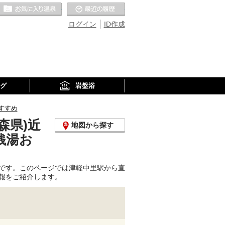
お気に入りの温泉
最近の履歴
ログイン
ID作成
グ
岩盤浴
すすめ
森県)近
地図から探す
銭湯お
です。このページでは津軽中里駅から直
報をご紹介します。