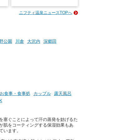
名
e-
ニフティ温泉ニュースTOPへ
い
そんな「一人でぼんやり過ごす
時間」、ふだん後回しにしてい
た「これからのこと」や「ちょ
っとした悩み」が、頭に浮かん
でくることはありませんか？
野公園
川倉
大沢内
深郷田
お風呂でリラックスしているか
らこそ向き合える、大切な自分
の本音。
そんな心のつぶやきを、湯あが
りの温まった心のまま相談でき
お食事・食事処
カップル
露天風呂
たら素敵ですよね。
K
を塞ぐことによって汗の蒸発を妨げるた
ニフティ温泉の「占いベンチ」
が肌をコーティングする保湿効果もあ
は、そんなあなたの心のつぶや
ています。
きをプロの占い師に相談するこ
とができるサービスです。