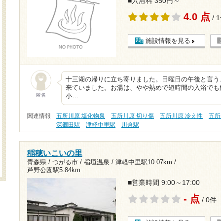
■入浴料 350円～
4.0 点
/ 
施設情報を見る
十三湖の帰りに立ち寄りました。日曜日の午後と言う
来ていました。お湯は、やや熱めで短時間の入浴でも
匿名
小…
関連情報
五所川原 塩化物泉
五所川原 切り傷
五所川原 冷え性
五所
深郷田駅
津軽中里駅
川倉駅
稲穂いこいの里
青森県 / つがる市 / 稲垣温泉 /
津軽中里駅10.07km
/
芦野公園駅5.84km
■営業時間 9:00～17:00
- 点
/ 0件