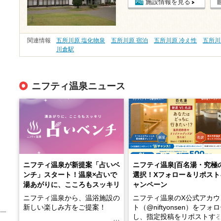
施設情報を見る
関連情報
五所川原 塩化物泉
五所川原 宿泊
五所川原 冷え性
五所川
川倉駅
ニフティ温泉ニュース
ニフティ温泉が新提案「占いベ
ニフティ温泉|百名湯・究極
ンチ」スタート！温泉×占いで
選択！Xフォロー＆リポスト
湯あがりに、こころもスッキリ
ャンペーン
ニフティ温泉から、温浴施設の
ニフティ温泉のX公式アカウ
新しい楽しみ方をご提案！
ト（@niftyonsen）をフォ
し、指定投稿をリポストす