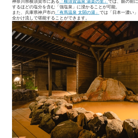
神奈川県横須賀市にある
「横須賀温泉 湯楽の里」
では、眼の前
するほどの塩分を含む「強塩泉」に浸かることが可能。
また、兵庫県神戸市の
「有馬温泉 太閤の湯」
では「日本一濃い
全かけ流しで堪能することができます。