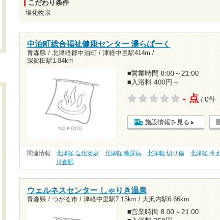
こだわり条件
塩化物泉
中泊町総合福祉健康センター 湯らぱーく
青森県 / 北津軽郡中泊町 /
津軽中里駅414m
/
深郷田駅1.84km
■営業時間 8:00～21:00
■入浴料 400円～
- 点
/ 0件
施設情報を見る
関連情報
北津軽 塩化物泉
北津軽 糖尿病
北津軽 切り傷
北津軽 冷
川倉駅
ウェルネスセンター しゃりき温泉
青森県 / つがる市 /
津軽中里駅7.15km
/
大沢内駅6.66km
■営業時間 8:00～21:00