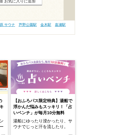
お気に入りに追加
原 サウナ
芦野公園駅
金木駅
嘉瀬駅
の
【おふろパス限定特典】湯船で
キ
浮かんだ悩みもスッキリ！「占
いベンチ」が毎月10分無料
ン
湯船にゆったり浸かったり、サ
ロー
ウナでじっと汗を流したり。
る