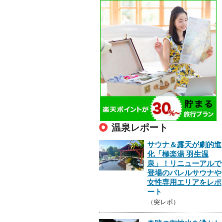
温泉レポート
サウナ＆露天が劇的進
化「極楽湯 羽生温
泉」！リニューアルで
登場のバレルサウナや
女性専用エリアをレポ
ート
（突レポ）