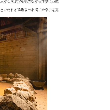
に広がる東京湾を眺めながら海水に匹敵
」といわれる強塩泉の名湯「金泉」を完
おふろパス会員様なら、この特
別なひとときを「毎月10分無
料」でご利用いただけます。
お湯で体がほぐれたら、次は占
い師さんとお話しして、心もほ
ぐしてみませんか？