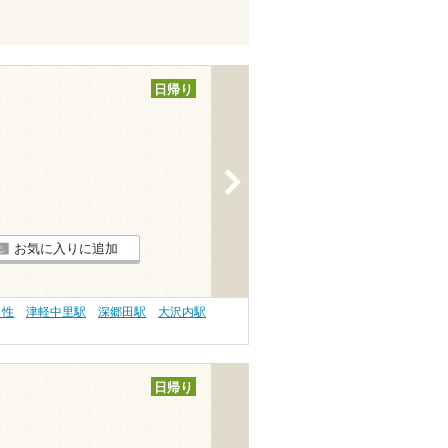
日帰り
>
お気に入りに追加
え性
津軽中里駅
深郷田駅
大沢内駅
日帰り