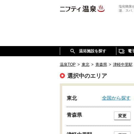
塩化物泉
湯、スパ
温浴施設を探す
電
温泉TOP
>
東北
>
青森県
>
津軽中里駅
選択中のエリア
全国から探す
東北
青森県
変更