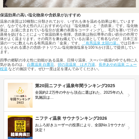
保温効果の高い塩化物泉や含鉄泉がおすすめ
温泉の泉質は10種類に分類されており、いずれも体を温める効果は有しています
が、なかでも冷え性の人におすすめなのは「塩化物泉」と「含鉄泉」です。塩化物
泉は、お湯に含まれている塩分が皮膚の表面をコーティングし、毛穴を塞いで汗の
蒸発を妨げることによって保温効果を発揮。含鉄泉は熱伝導率の良い鉄分の作用で
体がよく温まります。その両方を兼ね備えているお湯として有名なのが、日本三古
湯の一つに数えられる有馬温泉の「金泉」です。
「有馬温泉 太閤の湯」
では日本一
ともいわれる濃さの含鉄-ナトリウム-塩化物強塩泉を100％かけ流しで提供してい
ます。
四季の郷駅の冷え性に効能がある温泉、日帰り温泉、スーパー銭湯の中でも特に人
気があるのは、
白鷹温泉 白鷹荘
、
卯の花温泉 はぎ乃湯
、
長井あやめ温泉 ニュー
桜湯
などの施設です。ぜひ一度は足を運んでみてください。
第20回ニフティ温泉年間ランキング2025
全国約2.2万件の中から頂点に選ばれた、2025年の人
気施設は…
ニフティ温泉 サウナランキング2026
おふろ好きユーザーの投票により、全国No.1サウナが
決定！