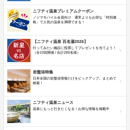
ニフティ温泉プレミアムクーポン
ノジマモバイル会員向け 通常よりもお得な「特別価
格」で人気の温泉を満喫できる！
【ニフティ温泉 百名湯2026】
行ってみたい施設に投票してプレゼントを当てよう！
（全10回開催 / 合計260名様）
岩盤浴特集
日本全国の岩盤浴情報だけをピックアップ。まとめて
検索！
ニフティ温泉ニュース
温泉にもっと行きたくなる！お得な情報を掲載中