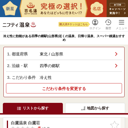
購入済チケットはこちら
ログイン
履歴
メニュー
冷え性に効能がある四季の郷駅(山形県)近くの温泉、日帰り温泉、スーパー銭湯おすす
め
1. 都道府県
東北 / 山形県
2. 沿線・駅
四季の郷駅
3. こだわり条件
冷え性
こだわり条件を変更する
リストから探す
地図から探す
白鷹温泉 白鷹荘
お気に入
りに追加