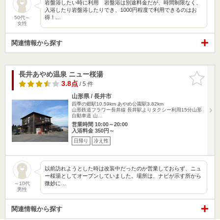
岩盤浴したい時に利用 岩盤浴は別途料金だが、時間制限なく、
入浴したり岩盤浴したりでき、1000円程度で利用できるのはお
得！…
50代～
女性
関連情報から探す
長井あやめ温泉 ニュー桜湯
お気に入
りに追加
3.8点
/ 5 件
山形県 / 長井市
四季の郷駅10.59km
あやめ公園駅3.82km
山形鉄道フラワー長井線 長井駅よりタクシー利用15分山形
自動車道 山…
営業時間 10:00～20:00
入浴料金 350円～
日帰り
冷え性
以前訪れようとした時は改装中だったのか営業しておらず、ニュ
ー桜湯としてオープンしていました。場所は、ナビが示す所から
微妙に…
～10代
男性
関連情報から探す