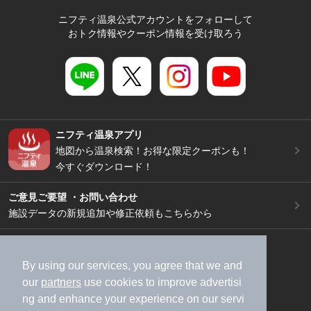
ニフティ温泉公式アカウントをフォローして
おトク情報やクーポン情報を受け取ろう
ニフティ温泉アプリ
地図から温泉検索！お得な限定クーポンも！
今すぐダウンロード！
ご意見ご要望 ・お問い合わせ
施設データの新規追加や修正依頼もこちらから
スマートフォン
/
PC
加盟店募集（資料請求）
広告出稿のご案内
By using our services, you agree that we and
our
partners
use cookies to improve advertisi
利用規約
ライフスタイルMEMBERS+規約
ng and enhance your experience on our servi
特定商取引法に基づく表記
ヘルプ
採用情報