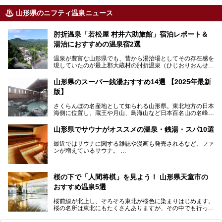
山形県のニフティ温泉ニュース
肘折温泉「若松屋 村井六助旅館」宿泊レポート＆
湯治におすすめの温泉宿2選
温泉が豊富な山形県でも、昔から湯治場としてその存在感を
現していたのが最上郡大蔵村の肘折温泉（ひじおりおんせ
ん）です。
今回はその肘折温泉の「若松屋 村井六助旅館」に宿泊した
山形県のスーパー銭湯おすすめ14選 【2025年最新
体験レポートとおすすめの温泉宿を2軒ご紹介します。
版】
鄙びた風情があり、源泉掛け流しの旅館も多い肘折温泉は、
じっくり名湯に浸かって癒されたい方にぴったりの温泉地で
さくらんぼの名産地として知られる山形県。東北地方の日本
す。
海側に位置し、蔵王や月山、鳥海山など日本百名山の名峰や
最上川が彩る、自然の美しい地域です。かの松尾芭蕉は「奥
の細道」全行程の1/3にあたる期間を山形県で過ごしたとい
山形県でサウナがオススメの温泉・銭湯・スパ10選
われることからも、山形の深い魅力がうかがえます。
山形県はまた、県内全域に多様な温泉があり、35ある市町
最近ではサウナに関する雑誌や漫画も発売されるなど、ファ
村のすべてで温泉が湧いているという温泉県。そんな山形県
ンが増えているサウナ。
でぜひチェックしたいスーパー銭湯をご紹介します。
しかしサウナは一口にサウナと言っても、ドライサウナ、ス
チームサウナ、塩サウナなどが存在し、施設によって様々な
桜の下で「人間将棋」を見よう！ 山形県天童市の
こだわりを持つ施設も増えています。
おすすめ温泉5選
今回はそんな今話題のサウナが楽しめる、山形県内にあるオ
ススメ温泉・銭湯・スパを10件まとめてご紹介します。
桜前線が北上し、そろそろ東北が桜色に染まりはじめます。
桜の名所は東北にもたくさんありますが、その中でも行って
みたいのは、なんといっても山形県天童市の舞鶴山。