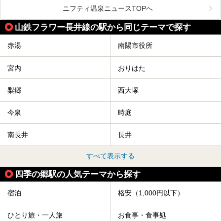
舞鶴山の山頂まで軽いハイキングの気分で登れば、そこでは
ニフティ温泉ニュースTOPへ
なんと「人間将棋」が行われているのです！
山鉄フラワー長井線の駅から同じテーマで探す
「人間将棋」とは昭和31年から毎年春に山形県天童市で行
われている一大イベントで、甲冑や着物姿の武者に扮した人
間が将棋の駒となり、対局を行っているのです。
赤湯
南陽市役所
人気漫画「３月のライオン」の中でもこの人間将棋のシーン
が描かれ、「坊」こと二海堂氏の甲冑のあまりの似合いっぷ
宮内
おりはた
りに、思わず吹き出してしまった読者もいることでしょう。
2017年は4月22日（土）・23日（日）に舞鶴山の頂上で行
われます。また、23日は「天童百面指し」が行われ、人間
梨郷
西大塚
将棋終了後、小学生以上の一般市民がプロ棋士と対局するこ
とができます。
今泉
時庭
天童市には温泉も多数あるので、桜と人間将棋を見た後はゆ
っくり温泉に浸かってはいかがでしょうか。
南長井
長井
今回は山形県天童市のおすすめ温泉をご紹介します！
すべて表示する
四季の郷駅の人気テーマから探す
宿泊
格安（1,000円以下）
ひとり旅・一人旅
お食事・食事処