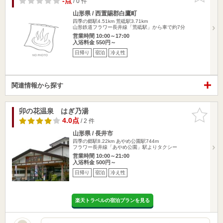
-点
/ 0 件
山形県 / 西置賜郡白鷹町
四季の郷駅4.51km
荒砥駅3.71km
山形鉄道フラワー長井線「荒砥駅」から車で約7分
営業時間 10:00～17:00
入浴料金 550円～
日帰り
宿泊
冷え性
関連情報から探す
卯の花温泉 はぎ乃湯
お気に入
りに追加
4.0点
/ 2 件
山形県 / 長井市
四季の郷駅8.22km
あやめ公園駅744m
フラワー長井線「あやめ公園」駅よりタクシー
営業時間 10:00～21:00
入浴料金 500円～
日帰り
宿泊
冷え性
楽天トラベルの宿泊プランを見る