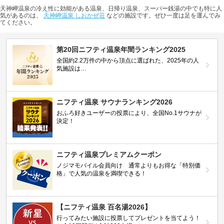
天神岬温泉の冷え性に効能がある温泉、日帰り温泉、スーパー銭湯の中でも特に人
気があるのは、
天神岬温泉 しおかぜ荘
などの施設です。ぜひ一度は足を運んでみ
てください。
第20回ニフティ温泉年間ランキング2025
全国約2.2万件の中から頂点に選ばれた、2025年の人
気施設は…
ニフティ温泉 サウナランキング2026
おふろ好きユーザーの投票により、全国No.1サウナが
決定！
ニフティ温泉プレミアムクーポン
ノジマモバイル会員向け 通常よりもお得な「特別価
格」で人気の温泉を満喫できる！
【ニフティ温泉 百名湯2026】
行ってみたい施設に投票してプレゼントを当てよう！