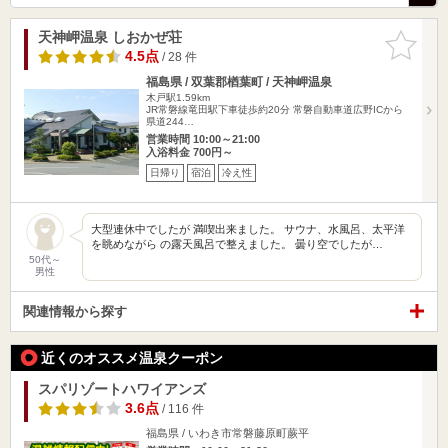
天神岬温泉 しおかぜ荘
お気に入
りに追加
4.5点
/ 28 件
福島県 / 双葉郡楢葉町 / 天神岬温泉
木戸駅1.59km
JR常磐線竜田駅下車徒歩約20分 常磐自動車道広野ICから
県道244…
営業時間 10:00～21:00
入浴料金 700円～
日帰り
宿泊
冷え性
大型連休中でしたが 満喫出来ました。 サウナ、水風呂、太平洋
を眺めながら の露天風呂で整えました。 曇り空でしたが…
50代～
男性
関連情報から探す
近くのオススメ温泉クーポン
スパリゾートハワイアンズ
3.6点
/ 116 件
福島県 / いわき市常磐藤原町蕨平