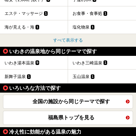
エステ・マッサージ
お食事・食事処
1
1
海が見える・海
塩化物泉
1
1
すべて表示する
いわきの温泉地から同じテーマで探す
いわき湯本温泉
いわき三崎温泉
9
1
新舞子温泉
玉山温泉
1
1
いろいろな方法で探す
全国の施設から同じテーマで探す
福島県トップを見る
冷え性に効能がある温泉の魅力