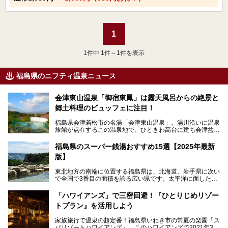
1
1
件中 1件～1件を表示
福島県のニフティ温泉ニュース
会津東山温泉「御宿東鳳」は露天風呂からの絶景と
郷土料理のビュッフェに注目！
福島県会津若松市の名湯「会津東山温泉」。湯川沿いに温泉
旅館が点在するこの温泉地で、ひときわ高台に建ち会津盆地
一望の眺望をほしいままにする絶景の宿、それがORIX HOT
ELS & RESORTSの「御宿東鳳」です。
福島県のスーパー銭湯おすすめ15選【2025年最新
版】
大浴場は「宙の湯」「棚雲の湯」の2つ。いずれも素晴らし
い開放感。ビュッフェレストラン「あがらんしょ」での会津
東北地方の南端に位置する福島県は、北海道、岩手県に次い
の郷土料理など夕朝食の美味しさも評判。人気のこのお宿の
で全国で3番目の面積を誇る広い県です。太平洋に面した
過ごし方を徹底紹介いたします。
「浜通り」から、南北に阿武隈川が流れ水田や果樹園が広が
る「中通り」、磐梯山や猪苗代湖、五色沼、尾瀬湿原などが
───
「ハワイアンズ」で三密回避！『ひとりじめリゾー
ある「会津地方」まで、変化に富んだ自然を楽しめるのが魅
提供元：オリックス・ホテルマネジメント株式会社【PR】
トプラン』を活用しよう
力です。
この記事は会津東山温泉 御宿東鳳のPR記事です。
東京から新幹線なら1時間半、車でも3時間程度とアクセス
家族旅行で温泉の超定番！福島県いわき市の常夏の楽園「ス
も良好で、首都圏からの週末旅行先としても人気の福島県。
パリゾートハワイアンズ」。このハワイアンズで2021年3月