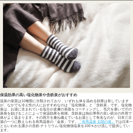
保温効果の高い塩化物泉や含鉄泉がおすすめ
温泉の泉質は10種類に分類されており、いずれも体を温める効果は有しています
が、なかでも冷え性の人におすすめなのは「塩化物泉」と「含鉄泉」です。塩化物
泉は、お湯に含まれている塩分が皮膚の表面をコーティングし、毛穴を塞いで汗の
蒸発を妨げることによって保温効果を発揮。含鉄泉は熱伝導率の良い鉄分の作用で
体がよく温まります。その両方を兼ね備えているお湯として有名なのが、日本三古
湯の一つに数えられる有馬温泉の「金泉」です。
「有馬温泉 太閤の湯」
では日本一
ともいわれる濃さの含鉄-ナトリウム-塩化物強塩泉を100％かけ流しで提供してい
ます。