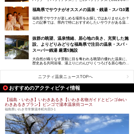
そんな福島県でチェックしておきたい、評判のスーパー銭湯
25日より「ひとりじめリゾートプラン第2弾」として「かぞ
をピックアップしました。
く温泉編」をスタートしました。
福島県でサウナがオススメの温泉・銭湯・スパ10選
子供と一緒に安心して温泉に行きたい、そんな方にお役立ち
福島県でサウナが楽しめる場所をお探しではありませんか？
のこのプランをはじめとして、ハワイアンズの「ひとりじめ
この記事では、県内で特におすすめしたいサウナがある温泉
リゾートプラン」の魅力をご紹介します。
や銭湯、スパを厳選してご紹介！
「サウナで思いっきり汗をかいてスッキリしたい！」
抜群の眺望、温泉情緒、居心地の良さ、充実した施
「最近疲れが溜まってる。リフレッシュできる場所ないか
な？」
設、よりどりみどりな福島県で注目の温泉・スパ・
そんな方は、ぜひサウナに足を運んでみてくださいね。
スーパー銭湯 厳選5施設
大自然が織りなす景観に目を奪われる眺望の優れた温泉に、
歴史ある共同浴場、湯上りにのんびりくつろげる居心地のい
い温泉やさまざまなニーズに応えてくれる施設充実度の高い
スーパー銭湯など、多種多様な温浴施設が割拠する福島県。
今回は、そんな福島県にある温浴施設のなかから、筆者が
ニフティ温泉ニュースTOPへ
「一度訪ねてみたい」と気になっている魅力的な施設を5件
ピックアップして紹介します。
おすすめのアクティビティ情報
※2021/07/21時点の情報です。
【福島・いわき】いわきあるき【いわき名物ガイドとビンゴdeい
わきあるきプラン】ビンゴで湯本温泉街コース
福島県いわき市常磐湯本町向田3-1