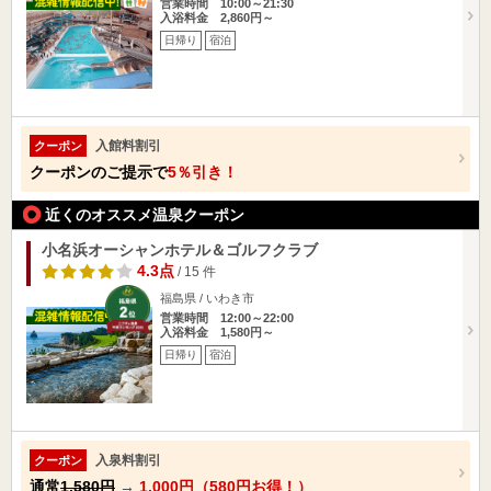
営業時間 10:00～21:30
入浴料金 2,860円～
日帰り
宿泊
入館料割引
クーポン
クーポンのご提示で
5％引き！
近くのオススメ温泉クーポン
小名浜オーシャンホテル＆ゴルフクラブ
4.3点
/ 15 件
福島県 / いわき市
営業時間 12:00～22:00
入浴料金 1,580円～
日帰り
宿泊
入泉料割引
クーポン
通常
1,580円
→
1,000円（580円お得！）