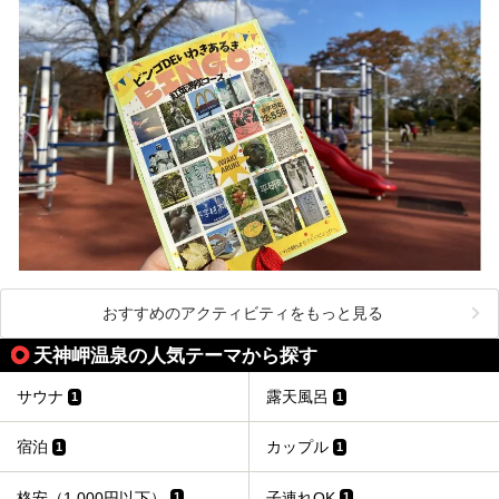
おすすめのアクティビティをもっと見る
天神岬温泉の人気テーマから探す
サウナ
露天風呂
1
1
宿泊
カップル
1
1
格安（1,000円以下）
子連れOK
1
1