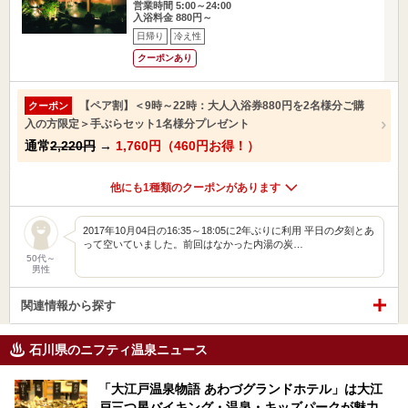
営業時間 5:00～24:00
入浴料金 880円～
日帰り
冷え性
クーポンあり
【ペア割】＜9時～22時：大人入浴券880円を2名様分ご購
クーポン
入の方限定＞手ぶらセット1名様分プレゼント
通常
2,220円
→
1,760円（460円お得！）
他にも1種類のクーポンがあります
2017年10月04日の16:35～18:05に2年ぶりに利用 平日の夕刻とあ
って空いていました。前回はなかった内湯の炭…
50代～
男性
関連情報から探す
石川県のニフティ温泉ニュース
「大江戸温泉物語 あわづグランドホテル」は大江
戸三つ星バイキング・温泉・キッズパークが魅力