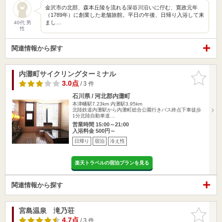
金沢市の北部、森本丘陵を流れる深谷川沿いに佇む、寛政元年
（1789年）に創業した老舗旅館。平日の午後、日帰り入浴して来
まし…
40代 男
性
関連情報から探す
内灘町サイクリングターミナル
お気に入
りに追加
3.0点
/ 3 件
石川県 / 河北郡内灘町
本津幡駅7.23km
内灘駅3.95km
北陸鉄道内灘駅から内灘町総合公園行きバス終点下車徒歩
1分北陸自動車道…
営業時間 15:00～21:00
入浴料金 500円～
日帰り
宿泊
冷え性
楽天トラベルの宿泊プランを見る
関連情報から探す
宮島温泉 滝乃荘
お気に入
りに追加
4.7点
/ 3 件