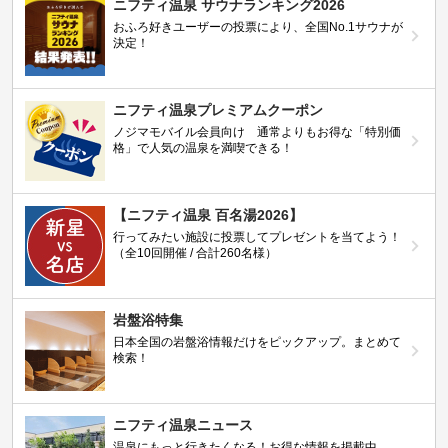
ニフティ温泉 サウナランキング2026
おふろ好きユーザーの投票により、全国No.1サウナが
決定！
ニフティ温泉プレミアムクーポン
ノジマモバイル会員向け 通常よりもお得な「特別価
格」で人気の温泉を満喫できる！
【ニフティ温泉 百名湯2026】
行ってみたい施設に投票してプレゼントを当てよう！
（全10回開催 / 合計260名様）
岩盤浴特集
日本全国の岩盤浴情報だけをピックアップ。まとめて
検索！
ニフティ温泉ニュース
温泉にもっと行きたくなる！お得な情報を掲載中