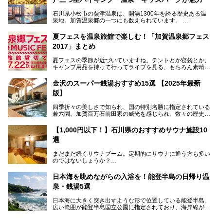
石川県小松市の粟津温泉は、開湯1300年を誇る歴史ある温
泉地。加賀温泉郷の一つにも数えられています。
その粟津温泉に建つ「大江戸温泉物語 あわづグランドホテ
夏フェスを温泉旅館で楽しむ！「加賀温泉郷フェス
ル」（以下、あわづグランドホテル）は客室数97室のホテ
2017」まとめ
ルで、昨年2024年12月に露天風呂を新設。充実したキッズ
パークはファミリー層に大人気を博しています。さらに今年
夏フェスの季節が近づいていますね。テントとか寝袋とか、
2025年7月からは「大江戸三つ星バイキング」がスタート！
キャンプ用品を持って行ってライブを見る、もちろん素晴ら
しい１日になることでしょう。
この話題のホテルを取材してきたのでさっそく紹介します。
金沢のスーパー銭湯おすすめ15選 【2025年最新
いやでもね、暑いし汗や砂埃でドロドロになるしうるさくて
───
版】
夜は寝られないし、若い時はそういうのが良かったんですけ
提供元：大江戸温泉物語ホテルズ＆リゾーツ株式会社【P
どね。かつての千代の富士なみに体力の限界を感じてる昨
R】
四季折々の美しさで知られ、国の特別名勝に指定されている
今、もうちょっと気楽なフェスはないかな、と探してたらあ
この記事は大江戸温泉物語 あわづグランドホテルのPR記事
兼六園。加賀百万石前田家の威光を感じられ、数々の歴史的
りましたよ！
です。
な建造物がある金沢城公園など、名所旧跡が多い金沢エリ
ア。国内でも特に人気の観光地の1つです。北陸新幹線で東
「加賀温泉郷フェス 2017」が石川県・山代温泉の瑠璃光を
【1,000円以下！】石川県のおすすめサウナ施設10
京から約2時間30分と、首都圏からアクセスしやすい立地も
全館貸し切って開催！
選
魅力ですね。
金沢市郊外には湯涌温泉や深谷温泉などの良質な温泉があ
まさかの温泉旅館でフェス！ライブの後は温泉に入って泊ま
まだまだ続くサウナブーム。定期的にサウナに通う方も多い
り、観光に加えて温泉もぜひ楽しみたいところ。金沢エリア
れちゃう！なんということでしょう！！
のではないしょうか？
でおすすめのスーパー銭湯をご紹介します。
加賀温泉郷フェス2017についてまとめます！
今回はそんなサウナによく行く人もこれから楽しむ人も格安
日本海を眺めながらの入浴を！能登半島の日帰り温
で楽しめるサウナを紹介します。
泉・銭湯5選
街中でアクセス抜群のところや、温泉とともに楽しめる施設
日本海に大きく突き出すような形で位置している能登半島。
など、種類豊富ですよ。
広い範囲が能登半島国立公園に指定されており、海岸線が作
り出す美しい景観が楽しめる景勝地です。
今回の記事では石川県にある1,000円以下のおすすめサウナ