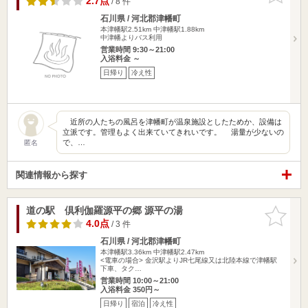
2.7点
/ 8 件
石川県 / 河北郡津幡町
本津幡駅2.51km
中津幡駅1.88km
中津幡よりバス利用
営業時間 9:30～21:00
入浴料金 ～
日帰り
冷え性
近所の人たちの風呂を津幡町が温泉施設としたためか、設備は
立派です。管理もよく出来ていてきれいです。 湯量が少ないの
で、…
匿名
関連情報から探す
道の駅 倶利伽羅源平の郷 源平の湯
お気に入
りに追加
4.0点
/ 3 件
石川県 / 河北郡津幡町
本津幡駅3.36km
中津幡駅2.47km
<電車の場合> 金沢駅よりJR七尾線又は北陸本線で津幡駅
下車、タク…
営業時間 10:00～21:00
入浴料金 350円～
日帰り
宿泊
冷え性