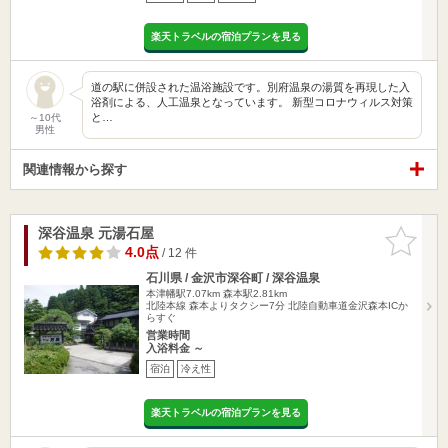
楽天トラベルの宿泊プランを見る
道の駅に併設された温浴施設です。別府温泉の湯質を再現した入
浴剤による、人工温泉となっています。 新型コロナウィルス対策
と…
～10代
男性
関連情報から探す
深谷温泉 元湯石屋
お気に入
りに追加
4.0点
/ 12 件
石川県 / 金沢市深谷町 / 深谷温泉
本津幡駅7.07km
森本駅2.81km
北陸本線 森本よりタクシー7分 北陸自動車道金沢森本ICか
らすぐ
営業時間
入浴料金 ～
宿泊
冷え性
楽天トラベルの宿泊プランを見る