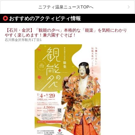
車で行くのがオススメですが、ドライブの際にぜひ一緒に楽
施設を紹介します。
しんでいただきたいのが温泉です。絶景を眺めながらつかる
ニフティ温泉ニュースTOPへ
温泉は最高ですよ！ 今回はそんな能登の温泉を5つご紹介
します。
おすすめのアクティビティ情報
【石川・金沢】「観能の夕べ」本格的な「能楽」を気軽にわかり
やすく楽しめます！兼六園すぐそば！
石川県金沢市鞍月1丁目1