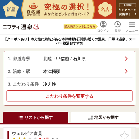
購入済チケットはこちら
ログイン
履歴
メニュー
【クーポンあり】冷え性に効能がある本津幡駅(石川県)近くの温泉、日帰り温泉、スー
パー銭湯おすすめ
1. 都道府県
北陸・甲信越 / 石川県
2. 沿線・駅
本津幡駅
3. こだわり条件
冷え性
こだわり条件を変更する
リストから探す
地図から探す
ウェルピア倉見
お気に入
りに追加