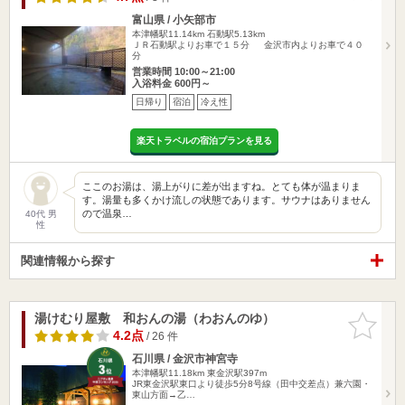
富山県 / 小矢部市
本津幡駅11.14km
石動駅5.13km
ＪＲ石動駅よりお車で１５分 金沢市内よりお車で４０
分
営業時間 10:00～21:00
入浴料金 600円～
日帰り
宿泊
冷え性
楽天トラベルの宿泊プランを見る
ここのお湯は、湯上がりに差が出ますね。とても体が温まりま
す。湯量も多くかけ流しの状態であります。サウナはありません
ので温泉…
40代 男
性
関連情報から探す
湯けむり屋敷 和おんの湯（わおんのゆ）
お気に入
りに追加
4.2点
/ 26 件
石川県 / 金沢市神宮寺
本津幡駅11.18km
東金沢駅397m
JR東金沢駅東口より徒歩5分8号線（田中交差点）兼六園・
東山方面→乙…