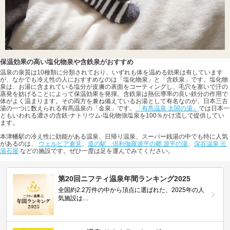
保温効果の高い塩化物泉や含鉄泉がおすすめ
温泉の泉質は10種類に分類されており、いずれも体を温める効果は有しています
が、なかでも冷え性の人におすすめなのは「塩化物泉」と「含鉄泉」です。塩化物
泉は、お湯に含まれている塩分が皮膚の表面をコーティングし、毛穴を塞いで汗の
蒸発を妨げることによって保温効果を発揮。含鉄泉は熱伝導率の良い鉄分の作用で
体がよく温まります。その両方を兼ね備えているお湯として有名なのが、日本三古
湯の一つに数えられる有馬温泉の「金泉」です。
「有馬温泉 太閤の湯」
では日本一
ともいわれる濃さの含鉄-ナトリウム-塩化物強塩泉を100％かけ流しで提供してい
ます。
本津幡駅の冷え性に効能がある温泉、日帰り温泉、スーパー銭湯の中でも特に人気
があるのは、
ウェルピア倉見
、
道の駅 倶利伽羅源平の郷 源平の湯
、
深谷温泉 元
湯石屋
などの施設です。ぜひ一度は足を運んでみてください。
第20回ニフティ温泉年間ランキング2025
全国約2.2万件の中から頂点に選ばれた、2025年の人
気施設は…