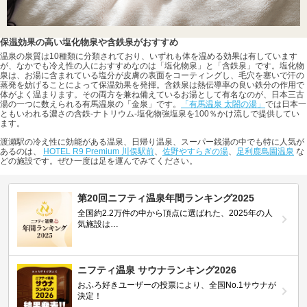
保温効果の高い塩化物泉や含鉄泉がおすすめ
温泉の泉質は10種類に分類されており、いずれも体を温める効果は有しています
が、なかでも冷え性の人におすすめなのは「塩化物泉」と「含鉄泉」です。塩化物
泉は、お湯に含まれている塩分が皮膚の表面をコーティングし、毛穴を塞いで汗の
蒸発を妨げることによって保温効果を発揮。含鉄泉は熱伝導率の良い鉄分の作用で
体がよく温まります。その両方を兼ね備えているお湯として有名なのが、日本三古
湯の一つに数えられる有馬温泉の「金泉」です。
「有馬温泉 太閤の湯」
では日本一
ともいわれる濃さの含鉄-ナトリウム-塩化物強塩泉を100％かけ流しで提供してい
ます。
渡瀬駅の冷え性に効能がある温泉、日帰り温泉、スーパー銭湯の中でも特に人気が
あるのは、
HOTEL R9 Premium 川俣駅前
、
佐野やすらぎの湯
、
足利鹿島園温泉
な
どの施設です。ぜひ一度は足を運んでみてください。
第20回ニフティ温泉年間ランキング2025
全国約2.2万件の中から頂点に選ばれた、2025年の人
気施設は…
ニフティ温泉 サウナランキング2026
おふろ好きユーザーの投票により、全国No.1サウナが
決定！