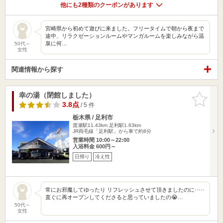
他にも2種類のクーポンがあります
宮崎県から初めて遊びに来ました。フリータイムで朝から夜まで
途中、リラクゼーションルームやマンガルームを楽しみながら温
泉に何…
50代～
女性
関連情報から探す
幸の湯（閉館しました）
お気に入
りに追加
3.8点
/ 5 件
栃木県 / 足利市
渡瀬駅11.43km
足利駅1.63km
JR両毛線「足利駅」から車で約8分
営業時間 10:00～22:00
入浴料金 600円～
日帰り
冷え性
常にお邪魔してゆったり リフレッシュさせて頂きましたのに·····
直ぐに再オープンしてくださると思っていましたの😭…
50代～
女性