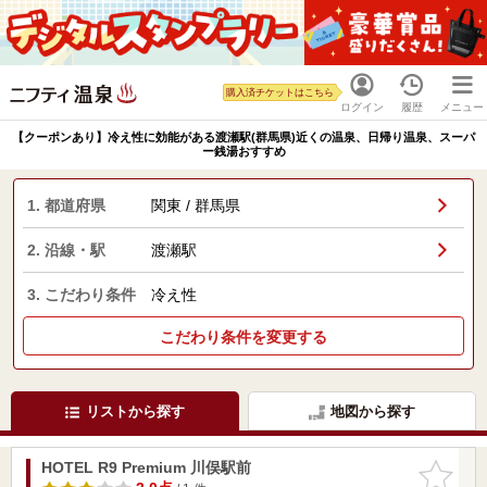
購入済チケットはこちら
ログイン
履歴
メニュー
【クーポンあり】冷え性に効能がある渡瀬駅(群馬県)近くの温泉、日帰り温泉、スーパ
ー銭湯おすすめ
1. 都道府県
関東 / 群馬県
2. 沿線・駅
渡瀬駅
3. こだわり条件
冷え性
こだわり条件を変更する
リストから探す
地図から探す
HOTEL R9 Premium 川俣駅前
お気に入
りに追加