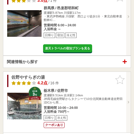
3.0点
/ 1 件
群馬県 / 邑楽郡明和町
渡瀬駅5.87km
川俣駅117m
・東武伊勢崎線 川俣駅 西口より徒歩1分 ・東北自動車道
館林IC…
営業時間 6:00～24:00
入浴料金 ～
日帰り
宿泊
冷え性
楽天トラベルの宿泊プランを見る
関連情報から探す
佐野やすらぎの湯
お気に入
りに追加
4.2点
/ 16 件
栃木県 / 佐野市
渡瀬駅8.51km
吉水駅2.14km
JR両毛線佐野駅からタクシーで10分北関東自動車道佐野田
沼ICから県…
営業時間 10:00～24:00
入浴料金 750円～
日帰り
冷え性
クーポンあり