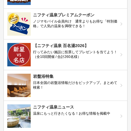
ニフティ温泉プレミアムクーポン
ノジマモバイル会員向け 通常よりもお得な「特別価
格」で人気の温泉を満喫できる！
【ニフティ温泉 百名湯2026】
行ってみたい施設に投票してプレゼントを当てよう！
（全10回開催 / 合計260名様）
岩盤浴特集
日本全国の岩盤浴情報だけをピックアップ。まとめて
検索！
ニフティ温泉ニュース
温泉にもっと行きたくなる！お得な情報を掲載中