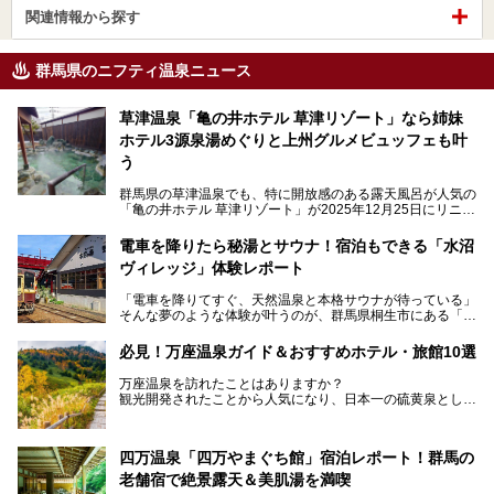
関連情報から探す
群馬県のニフティ温泉ニュース
草津温泉「亀の井ホテル 草津リゾート」なら姉妹
ホテル3源泉湯めぐりと上州グルメビュッフェも叶
う
群馬県の草津温泉でも、特に開放感のある露天風呂が人気の
「亀の井ホテル 草津リゾート」が2025年12月25日にリニュ
ーアルオープンしました。
ロビーや客室が綺麗になって、上州グルメにこだわったビュ
電車を降りたら秘湯とサウナ！宿泊もできる「水沼
ッフェも人気！アクセスはシャトルバスで楽々、さらに草津
ヴィレッジ」体験レポート
温泉にある姉妹ホテルの「草津温泉 大東舘」「亀の井ホテ
ル 草津湯畑」の湯めぐりまで楽しめます。
「電車を降りてすぐ、天然温泉と本格サウナが待っている」
そんな夢のような体験が叶うのが、群馬県桐生市にある「駅
今回はそんな「亀の井ホテル 草津リゾート」を徹底レポー
の天然温泉&サウナの森 水沼ヴィレッジ」です。
ト！
日帰り温泉の「水沼の湯」と宿泊もできる「サウナの森」、
必見！万座温泉ガイド＆おすすめホテル・旅館10選
２つのエリアがあります。
───
提供元：アイコニア・ホスピタリティ株式会社【PR】
万座温泉を訪れたことはありますか？
今回は、その中でも特にユニークな駅直結の「水沼の湯」の
この記事は亀の井ホテル 草津リゾートのPR記事です。
観光開発されたことから人気になり、日本一の硫黄泉として
魅力に焦点を当て、温泉好き、サウナー、そして電車旅好き
も有名な温泉地です。
も必見の、心と体がリフレッシュする水沼ヴィレッジの体験
レポートをお届けします。
万座温泉が何県にあるのか、どんな温泉なのか、知らない方
四万温泉「四万やまぐち館」宿泊レポート！群馬の
も多いかもしれません。
老舗宿で絶景露天＆美肌湯を満喫
そこで筆者である私が実際に行ってみました！万座温泉の楽