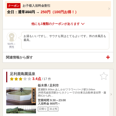
お子様入浴料金割引
クーポン
全日：通常
350円
→
250円（100円お得！）
他にも1種類のクーポンがあります
お湯もいいですし、サウナも実はとてもよいです。外の水風呂も
最高。
50代～
男性
関連情報から探す
足利鹿島園温泉
お気に入
りに追加
3.4点
/ 17 件
栃木県 / 足利市
渡瀬駅8.90km
あしかがフラワーパーク駅3.04km
JR両毛線富田駅からタクシーで15分東北自動車道佐野・藤
岡ICから約…
営業時間 9:30～23:00
入浴料金 800円～
日帰り
冷え性