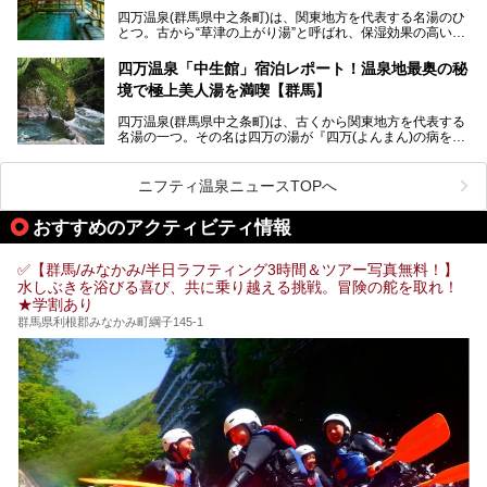
しみ方や周辺の観光地を解説します。
四万温泉(群馬県中之条町)は、関東地方を代表する名湯のひ
また、日帰り入浴できる温泉から混浴可能な温泉まで、おす
とつ。古から“草津の上がり湯”と呼ばれ、保湿効果の高い美
すめの入浴施設もご紹介します！
肌湯として有名な存在です。
四万温泉「中生館」宿泊レポート！温泉地最奥の秘
「四万やまぐち館」は、この地を代表する旅館の一つ。日帰
境で極上美人湯を満喫【群馬】
り入浴も可能ですが、やはり宿泊してじっくり楽しむのがベ
スト。今回は筆者自ら宿泊し、人気の絶景露天風呂＆極上美
四万温泉(群馬県中之条町)は、古くから関東地方を代表する
肌湯をはじめ、館内の魅力をたっぷりとご紹介します！
名湯の一つ。その名は四万の湯が『四万(よんまん)の病を癒
す霊泉』であるとする伝説に由来し、現代においても多くの
観光客で賑わう人気温泉地です。
ニフティ温泉ニュースTOPへ
「中生館」は四万温泉最奥に位置し、秘境感漂う老舗宿。泉
質の良さ(特に美人湯効果)に定評があり、知る人ぞ知る穴場
おすすめのアクティビティ情報
的存在です。今回は筆者自ら宿泊し、自慢の温泉をはじめ食
事・客室・共有スペースなど、宿の全貌を徹底紹介します。
✅【群馬/みなかみ/半日ラフティング3時間＆ツアー写真無料！】
水しぶきを浴びる喜び、共に乗り越える挑戦。冒険の舵を取れ！
★学割あり
群馬県利根郡みなかみ町綱子145-1