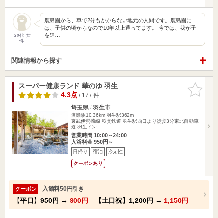
鹿島園から、車で2分もかからない地元の人間です。鹿島園に
は、子供の頃からなので10年以上通ってます。 今では、我が子
を連…
30代 女
性
関連情報から探す
スーパー健康ランド 華のゆ 羽生
お気に入
りに追加
4.3点
/ 177 件
埼玉県 / 羽生市
渡瀬駅10.36km
羽生駅362m
東武伊勢崎線 秩父鉄道 羽生駅西口より徒歩3分東北自動車
道 羽生イン…
営業時間 10:00～24:00
入浴料金 950円～
日帰り
宿泊
冷え性
クーポンあり
入館料50円引き
クーポン
【平日】
950円
→
900円
【土日祝】
1,200円
→
1,150円