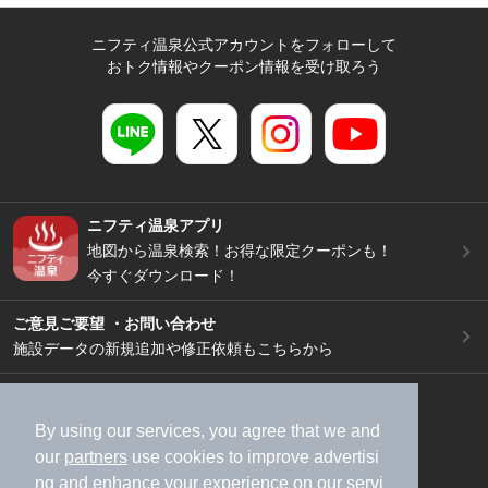
ニフティ温泉公式アカウントをフォローして
おトク情報やクーポン情報を受け取ろう
ニフティ温泉アプリ
地図から温泉検索！お得な限定クーポンも！
今すぐダウンロード！
ご意見ご要望 ・お問い合わせ
施設データの新規追加や修正依頼もこちらから
スマートフォン
/
PC
加盟店募集（資料請求）
広告出稿のご案内
By using our services, you agree that we and
our
partners
use cookies to improve advertisi
利用規約
ライフスタイルMEMBERS+規約
ng and enhance your experience on our servi