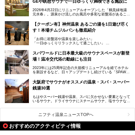
GEや瞑想サウナで一日ゆっくり満喫できる施設に
を融合した、これまでの“水春”のイメージをさらに進化させ
た大型ウェルネス施設です。
2026年4月22日にリニューアルオープンした「鶴見緑地湯
元水春」。源泉かけ流しのお風呂や多彩な岩盤浴があること
今回はオープン前の内覧会に参加し、館内のこだわりポイン
で人気の施設ですが、リニューアルを経てこれまで以上
トを徹底取材してきました。
に“一日中くつろげる場所”としてパワーアップしています。
サウナー注目の3種のサウナや160cmの深水風呂、没入感の
【クーポン有】神州温泉 あるごの湯を1日遊び尽く
高い岩盤浴エリア、日本最大の台数を誇る最新AIフィットネ
す！本場チムジルバンも徹底紹介
今回のリニューアルでは、新たに登場した瞑想サウナをはじ
スマシンなど、見どころ満載の館内を詳しくご紹介します。
め、岩盤浴エリアや休憩スペースの充実、レストランなど、
「お得に岩盤浴や温泉を楽しみたい」
見どころが盛りだくさん。日常の疲れを癒やしたい方はもち
「一日ゆっくりリラックスして過ごしたい」
ろん、休日にゆったり過ごしたい方にもぴったりの内容とな
そんな方におすすめなのが、クーポンを使ってお得に長時間
っています。
利用できる「神州温泉 あるごの湯」です。
スパワールドに日本最大級のサウナスペースが新登
本記事では、そんなリニューアル後の注目ポイントを詳しく
場！温冷交代浴の動線にも注目
あるごの湯は、大阪府豊中市にある日帰り温浴施設で、阪急
紹介します。これから「鶴見緑地湯元水春」に訪れる方や、
宝塚線「三国駅」から徒歩約10分とアクセスも良好です。
より満足度の高い過ごし方をしたい方はぜひお読みくださ
2023年には25周年記念の大規模リニューアルを経てホテル
チムジルバン（岩盤浴）を中心に、発汗・リラックス・漫画
い。
を新設するなど、日々アップデートし続けている「SPAWO
タイムまで満喫できる長時間滞在型の施設なので、一日中ゆ
RLD HOTEL＆RESORT」（以下スパワールド）。
ったりと過ごしたいときにおすすめ。大うちわやタオルによ
そんなスパワールドが2025年11月15日（土）に、新たな浴
る迫力ある熱波パフォーマンスも毎日行われており、“とと
大阪府でサウナがオススメの温泉・スパ・スーパー
室や日本最大級140人収容の大規模サウナを携えてリニュー
のう”体験をしっかり楽しめるのもポイントです。
銭湯30選
アルオープン！浴室である4F・6Fそれぞれにリニューアル
が施されており、その総工費はなんと13.5億円！
さらに館内でくつろぐだけでなく、隣接するビルにはカラオ
もはやスーパー銭湯や温泉、スパに欠かせない要素となって
大規模リニューアルの全容を確認すべく、リニューアルプレ
ケやボウリングといった遊び場もあり、友人同士やカップル
いるサウナ。ドライサウナにスチームサウナ、塩サウナな
オープンイベントに行ってきました！今回はそのリニューア
で“遊び+癒し”の一日を過ごすのにもぴったり。
ど、いくつか異なるタイプが楽しめたり、水風呂や外気浴ス
ル部分の概要をお届けします。
ペース、ロウリュウなど、心ゆくまで楽しむためのサービス
今回は、あるごの湯を訪問し、チムジルバンやお風呂、食事
が充実した施設も多くみられます。
ニフティ温泉ニュースTOPへ
処にいたるまで魅力をたっぷり堪能してきたので、その全容
を詳しく紹介します！
今回はそんなサウナにこだわった、大阪府内のオススメ温
おすすめのアクティビティ情報
泉・銭湯・スパを30件紹介したいと思います！