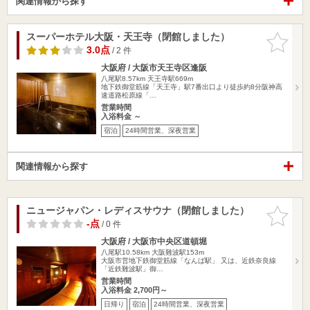
関連情報から探す
スーパーホテル大阪・天王寺（閉館しました）
お気に入
りに追加
3.0点
/ 2 件
大阪府 / 大阪市天王寺区逢阪
八尾駅8.57km
天王寺駅669m
地下鉄御堂筋線「天王寺」駅7番出口より徒歩約8分阪神高
速道路松原線「…
営業時間
入浴料金 ～
宿泊
24時間営業、深夜営業
関連情報から探す
ニュージャパン・レディスサウナ（閉館しました）
お気に入
りに追加
-点
/ 0 件
大阪府 / 大阪市中央区道頓堀
八尾駅10.58km
大阪難波駅153m
大阪市営地下鉄御堂筋線「なんば駅」 又は、近鉄奈良線
「近鉄難波駅」御…
営業時間
入浴料金 2,700円～
日帰り
宿泊
24時間営業、深夜営業