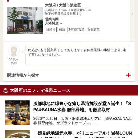
大阪府 / 大阪市浪速区
八尾駅11.16km
ＪＲ難波駅408m
地下鉄千日前線桜川駅すぐ
営業時間
入浴料金 ～
日帰り
宿泊
24時間営業、深夜営業
此処は､もう営業終了しております｡ 岩伸産業様の事情により､建
て直しになりました｡
50代～
男性
関連情報から探す
大阪府のニフティ温泉ニュース
服部緑地に緑豊かな癒し温浴施設が堂々誕生！「S
PA&SAUNA水春 服部緑地」を徹底取材
2026年6月5日、大阪・服部緑地エリアに「SPA&SAUNA水
春 服部緑地」がグランドオープン。
当初の計画から約5年の時を経て誕生した本施設は、温泉・
「鶴見緑地湯元水春」がリニューアル！岩盤LOUN
サウナ・岩盤浴・フィットネス・ラウンジ・レストランなど