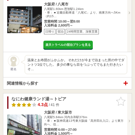
大阪府 / 八尾市
八尾駅1.60km
恩智駅1.24km
・車： ■ 近畿自動車道「八尾IC」より、南東方向へ5Km
（約15…
営業時間 10:00～翌8:00
入浴料金 2,600円～
日帰り
宿泊
24時間営業、深夜営業
楽天トラベルの宿泊プランを見る
温泉とお布団がふかふか。 それだけが今まで泊まった所の中でダ
ントツ1位でした。 多少の事なら目をつぶってでもまた行きたい
そ…
匿名
関連情報から探す
なにわ健康ランド湯～トピア
お気に入
りに追加
4.3点
/ 41 件
大阪府 / 東大阪市
八尾駅5.84km
河内永和駅376m
・車： ■ 阪神高速13号東大阪線「高井田出入口」より東方
向へ、信…
営業時間 6:00～27:00
入浴料金 1,500円～