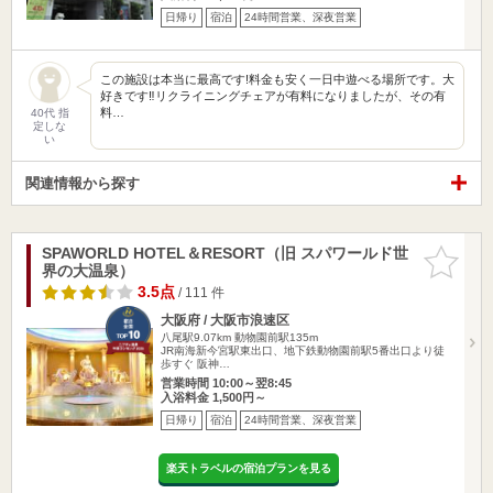
日帰り
宿泊
24時間営業、深夜営業
この施設は本当に最高です!料金も安く一日中遊べる場所です。大
好きです‼︎リクライニングチェアが有料になりましたが、その有
料…
40代 指
定しな
い
関連情報から探す
SPAWORLD HOTEL＆RESORT（旧 スパワールド世
お気に入
界の大温泉）
りに追加
3.5点
/ 111 件
大阪府 / 大阪市浪速区
八尾駅9.07km
動物園前駅135m
JR南海新今宮駅東出口、地下鉄動物園前駅5番出口より徒
歩すぐ 阪神…
営業時間 10:00～翌8:45
入浴料金 1,500円～
日帰り
宿泊
24時間営業、深夜営業
楽天トラベルの宿泊プランを見る