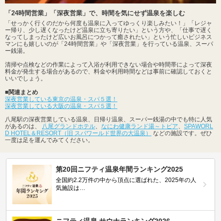
「24時間営業」「深夜営業」で、時間を気にせず温泉を楽しむ
「せっかく行くのだから何度も温泉に入ってゆっくり楽しみたい！」「レジャ
ー帰り、少し遅くなったけど温泉に立ち寄りたい」という方や、「仕事で遅く
なってしまったけど広いお風呂につかって癒されたい」という忙しいビジネス
マンにも嬉しいのが「24時間営業」や「深夜営業」を行っている温泉、スーパ
ー銭湯。
清掃や点検などの作業によって入浴が利用できない場合や時間帯によって深夜
料金が発生する場合があるので、料金や利用時間などは事前に確認しておくと
いいでしょう。
■関連まとめ
深夜営業している東京の温泉・スパ５選！
深夜営業している大阪の温泉・スパ５選！
八尾駅の深夜営業している温泉、日帰り温泉、スーパー銭湯の中でも特に人気
があるのは、
八尾グランドホテル
、
なにわ健康ランド湯～トピア
、
SPAWORL
D HOTEL＆RESORT（旧 スパワールド世界の大温泉）
などの施設です。ぜひ
一度は足を運んでみてください。
第20回ニフティ温泉年間ランキング2025
全国約2.2万件の中から頂点に選ばれた、2025年の人
気施設は…
ニフティ温泉 サウナランキング2026