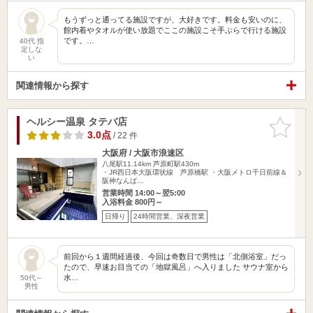
もうずっと通ってる施設ですが、大好きです。料金も安いのに、
館内着やタオルが使い放題でここの施設こそ手ぶらで行ける施設
です。…
40代 指
定しな
い
関連情報から探す
ヘルシー温泉 タテバ店
お気に入
りに追加
3.0点
/ 22 件
大阪府 / 大阪市浪速区
八尾駅11.14km
芦原町駅430m
・JR西日本大阪環状線 芦原橋駅 ・大阪メトロ千日前線＆
阪神なんば…
営業時間 14:00～翌5:00
入浴料金 800円～
日帰り
24時間営業、深夜営業
前回から１週間経過後、今回は奇数日で男性は「北側浴室」だっ
たので、早速お目当ての「地獄風呂」へ入りました サウナ室から
水…
50代～
男性