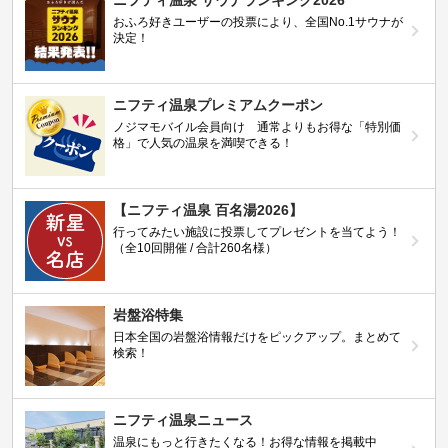
おふろ好きユーザーの投票により、全国No.1サウナが
決定！
ニフティ温泉プレミアムクーポン
ノジマモバイル会員向け 通常よりもお得な「特別価
格」で人気の温泉を満喫できる！
【ニフティ温泉 百名湯2026】
行ってみたい施設に投票してプレゼントを当てよう！
（全10回開催 / 合計260名様）
岩盤浴特集
日本全国の岩盤浴情報だけをピックアップ。まとめて
検索！
ニフティ温泉ニュース
温泉にもっと行きたくなる！お得な情報を掲載中