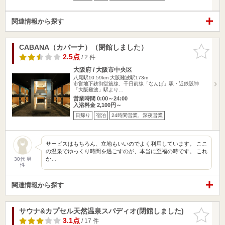
関連情報から探す
CABANA（カバーナ）（閉館しました）
お気に入
りに追加
2.5点
/ 2 件
大阪府 / 大阪市中央区
八尾駅10.59km
大阪難波駅173m
市営地下鉄御堂筋線、千日前線「なんば」駅・近鉄阪神
「大阪難波」駅より…
営業時間 0:00～24:00
入浴料金 2,100円～
日帰り
宿泊
24時間営業、深夜営業
サービスはもちろん、立地もいいのでよく利用しています。 ここ
の温泉でゆっくり時間を過ごすのが、本当に至福の時です。 これ
か…
30代 男
性
関連情報から探す
サウナ&カプセル天然温泉スパディオ(閉館しました)
お気に入
りに追加
3.1点
/ 17 件