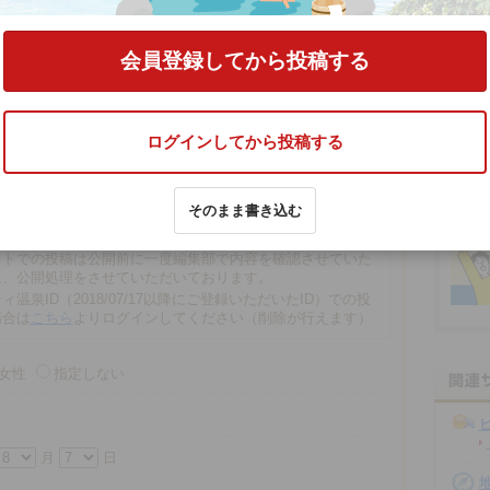
の口コミをする
会員登録してから投稿する
ログインしてから投稿する
文字以内
そのまま書き込む
の場合、匿名で投稿されます。
での投稿は、再編集や削除ができませんので注意ください。
ストでの投稿は公開前に一度編集部で内容を確認させていた
に、公開処理をさせていただいております。
ィ温泉ID（2018/07/17以降にご登録いただいたID）での投
場合は
こちら
よりログインしてください（削除が行えます）
女性
指定しない
月
日