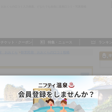
 おおくらの口コミ入力画面。どなたでも自由に温泉口コミ・写真投稿
。
子チケット・クーポン
特集・ニュース
ランキ
宿 おおくら
>
割烹民宿 おおくらの口コミ投稿
岐阜県／恵那
- 点
- 点