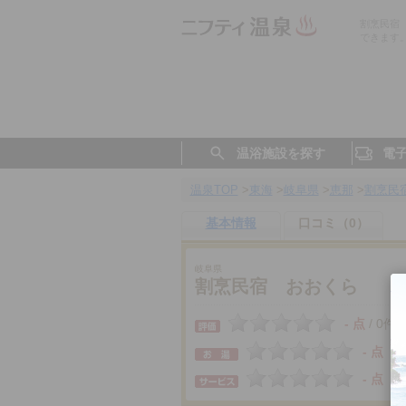
割烹民宿
できます
温浴施設を探す
電
温泉TOP
>
東海
>
岐阜県
>
恵那
>
割烹民
基本情報
口コミ（0）
岐阜県
割烹民宿 おおくら
- 点
0件
/
- 点
- 点