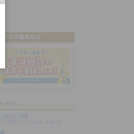
ピンポイント天気
「行楽地のスポット天気」を調べる
地図