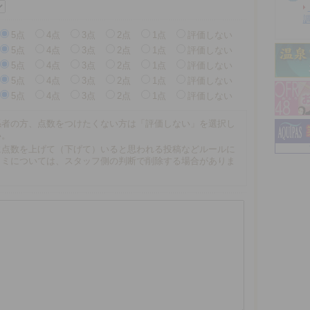
5点
4点
3点
2点
1点
評価しない
5点
4点
3点
2点
1点
評価しない
5点
4点
3点
2点
1点
評価しない
5点
4点
3点
2点
1点
評価しない
5点
4点
3点
2点
1点
評価しない
係者の方、点数をつけたくない方は「評価しない」を選択し
い。
に点数を上げて（下げて）いると思われる投稿などルールに
コミについては、スタッフ側の判断で削除する場合がありま