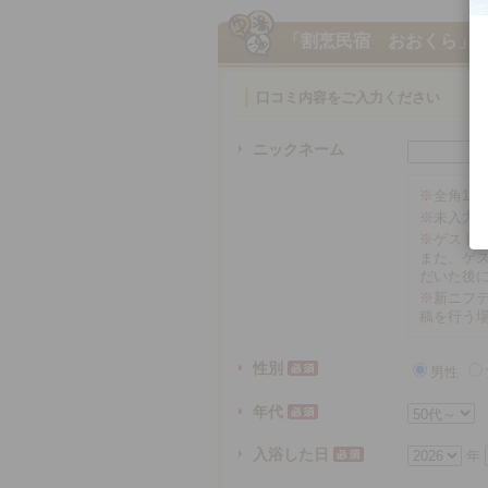
「割烹民宿 おおくら」
口コミ内容をご入力ください
ニックネーム
※
全角16
※
未入力
※ゲスト
また、ゲ
だいた後
※
新ニフテ
稿を行う
性別
男性
年代
入浴した日
年