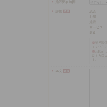
施設滞在時間
評価
総合
お湯
施設
サービス
飲食
※
業界関
てくださ
※
意図的
反する口
す。
本文