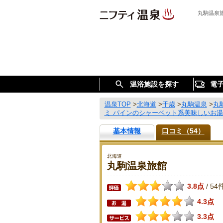
丸駒温泉
温浴施設を探す
電
温泉TOP
>
北海道
>
千歳
>
丸駒温泉
>
丸
ミ パインのシャーベット系美味しいお
基本情報
口コミ（54）
北海道
丸駒温泉旅館
3.8点
54
/
4.3点
3.3点