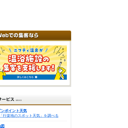
ピンポイント天気
「行楽地のスポット天気」を調べる
地図