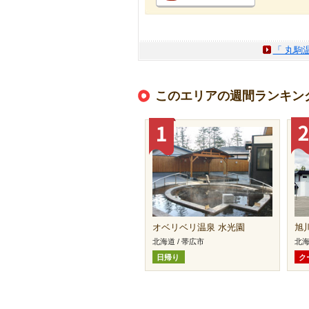
「 丸駒
このエリアの週間ランキン
オベリベリ温泉 水光園
旭
北海道 / 帯広市
北海
日帰り
ク