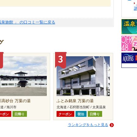
温泉旅館 」 の口コミ一覧に戻る
グ
川高砂台 万葉の湯
ふとみ銘泉 万葉の湯
道 / 旭川市
北海道 / 石狩郡当別町 / 太美温泉
ーポン
日帰り
クーポン
宿泊
日帰り
ランキングをもっと見る