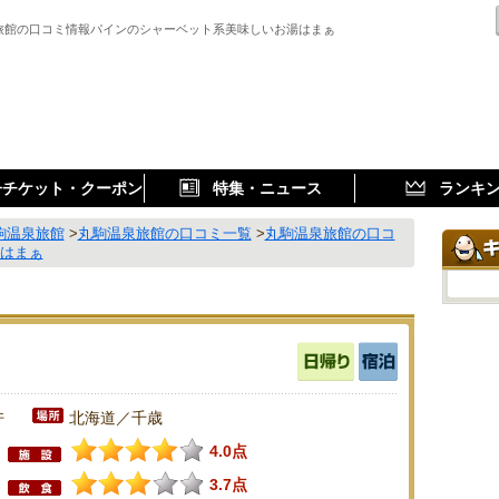
旅館の口コミ情報パインのシャーベット系美味しいお湯はまぁ
子チケット・クーポン
特集・ニュース
ランキ
駒温泉旅館
>
丸駒温泉旅館の口コミ一覧
>
丸駒温泉旅館の口コ
湯はまぁ
件
北海道／千歳
4.0点
3.7点