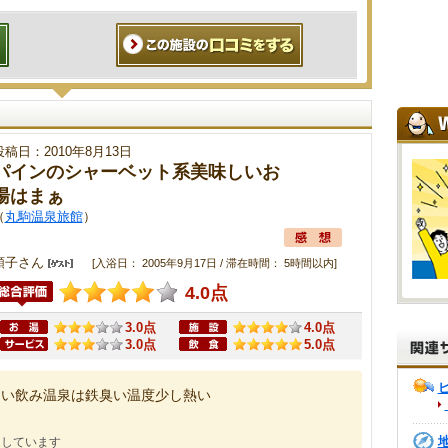
投稿日：2010年8月13日
パインのシャーベット系美味しいお
湯はまぁ
（
丸駒温泉旅館
）
順子さん
[入浴日： 2005年9月17日 / 滞在時間： 5時間以内]
4.0点
3.0点
4.0点
3.0点
5.0点
良い飲み温泉は鉄臭い温度少し熱い
にしています