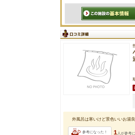
外風呂は寒いけど景色いいお湯
1
参考になった！
人が
参考