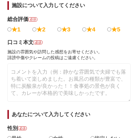
施設について入力してください
総合評価
必須
★1
★2
★3
★4
★5
口コミ本文
必須
施設の雰囲気や訪問した感想をお寄せください。
誹謗中傷やクレームの投稿はご遠慮ください。
あなたについて入力してください
性別
必須