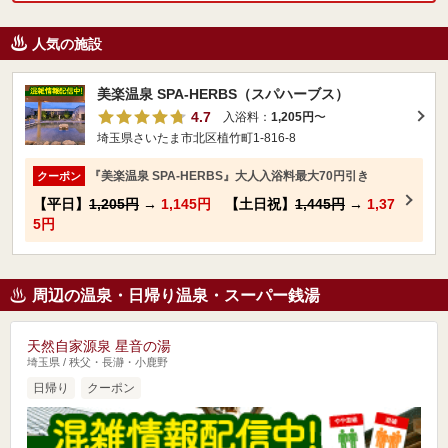
人気の施設
美楽温泉 SPA-HERBS（スパハーブス）
4.7
入浴料：
1,205円
〜
埼玉県さいたま市北区植竹町1-816-8
『美楽温泉 SPA-HERBS』大人入浴料最大70円引き
クーポン
【平日】
1,205円
→
1,145円
【土日祝】
1,445円
→
1,37
5円
周辺の温泉・日帰り温泉・スーパー銭湯
天然自家源泉 星音の湯
埼玉県 / 秩父・長瀞・小鹿野
日帰り
クーポン