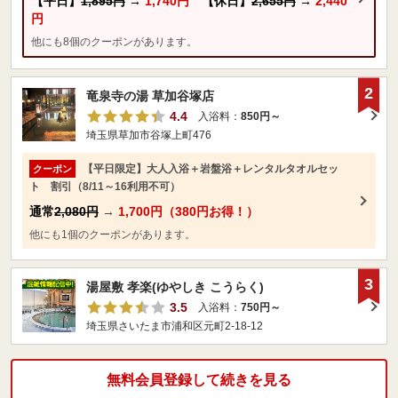
【平日】
1,895円
→
1,740円
【休日】
2,655円
→
2,440
円
他にも8個のクーポンがあります。
2
竜泉寺の湯 草加谷塚店
4.4
入浴料：
850円～
埼玉県草加市谷塚上町476
【平日限定】大人入浴＋岩盤浴＋レンタルタオルセッ
クーポン
ト 割引（8/11～16利用不可）
通常
2,080円
→
1,700円（380円お得！）
他にも1個のクーポンがあります。
3
湯屋敷 孝楽(ゆやしき こうらく)
3.5
入浴料：
750円～
埼玉県さいたま市浦和区元町2-18-12
無料会員登録して続きを見る