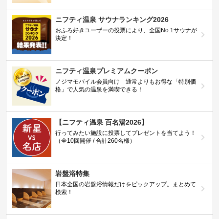
ニフティ温泉 サウナランキング2026
おふろ好きユーザーの投票により、全国No.1サウナが
決定！
ニフティ温泉プレミアムクーポン
ノジマモバイル会員向け 通常よりもお得な「特別価
格」で人気の温泉を満喫できる！
【ニフティ温泉 百名湯2026】
行ってみたい施設に投票してプレゼントを当てよう！
（全10回開催 / 合計260名様）
岩盤浴特集
日本全国の岩盤浴情報だけをピックアップ。まとめて
検索！