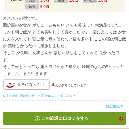
3.0点
5.0点
5.0点
お湯
施設
サービス
5.0点
飲食
オススメの宿です。
囲炉裏の夕食が ボリュームもあり とても美味しく 大満足でした。
しかも朝ご飯が とても美味しくて良かったです。宿によっては 夕食
に力を入れても 朝ご飯に気を使わない宿も多い中 ここの宿は朝ご飯
が 美味しかったのに感激しました。
そして 夕食時に女将さんが 楽しい話しをしてくれて 良かったで
す。
そして何と言っても 露天風呂からの星空が 綺麗のなんの!!ビックリ
しました。また行きます
4
参考になった！
人が
参考にしています
秩父温泉郷 囲炉裏の宿 小鹿荘の口コミ一覧に戻る
>
施設情報
この施設に口コミをする