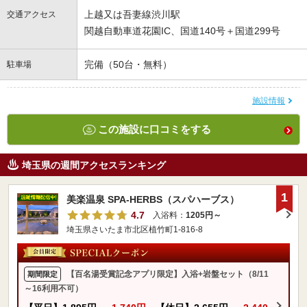
上越又は吾妻線渋川駅
交通アクセス
関越自動車道花園IC、国道140号＋国道299号
完備（50台・無料）
駐車場
施設情報
この施設に口コミをする
埼玉県の週間アクセスランキング
1
美楽温泉 SPA-HERBS（スパハーブス）
4.7
入浴料：
1205円～
埼玉県さいたま市北区植竹町1-816-8
【百名湯受賞記念アプリ限定】入浴+岩盤セット（8/11
期間限定
～16利用不可）