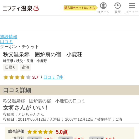
購入済チケットはこちら
ログイン
履歴
メニュー
施設情報
口コミ
クーポン・チケット
秩父温泉郷 囲炉裏の宿 小鹿荘
埼玉県 / 秩父・長瀞・小鹿野
日帰り
宿泊
3.7
/
口コミ 7件
口コミ詳細
秩父温泉郷 囲炉裏の宿 小鹿荘の口コミ
女将さんが いい！
投稿者：といちゃんさん
投稿日：2011年05月12日 / 入浴日： 2007年12月12日 / 滞在時間： 1泊
総合評価
5.0点
項目別