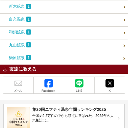
新木鉱泉
1
白久温泉
1
和銅鉱泉
1
丸山鉱泉
1
柴原鉱泉
1
友達に教える
メール
Facebook
LINE
X
第20回ニフティ温泉年間ランキング2025
全国約2.2万件の中から頂点に選ばれた、2025年の人
気施設は…