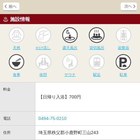
施設情報
天然
かけ流し
露天風呂
貸切風呂
岩
天然
かけ流し
露天風呂
貸切風呂
岩盤浴
食事
休憩
サウナ
駅近
駐
食事
休憩
サウナ
駅近
駐車
料金
【日帰り入浴】700円
0494-75-0210
電話
埼玉県秩父郡小鹿野町三山243
住所