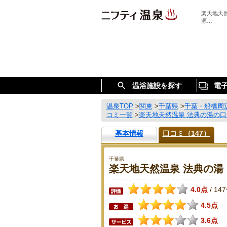
楽天地天
源…
温浴施設を探す
電
温泉TOP
>
関東
>
千葉県
>
千葉・船橋周
コミ一覧
>
楽天地天然温泉 法典の湯の
基本情報
口コミ（147）
千葉県
楽天地天然温泉 法典の湯
4.0点
14
/
4.5点
3.6点