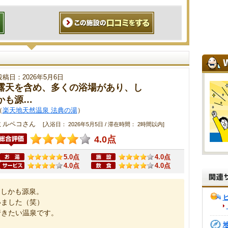
投稿日：2026年5月6日
露天を含め、多くの浴場があり、し
かも源…
（
楽天地天然温泉 法典の湯
）
ミルペコさん
[入浴日： 2026年5月5日 / 滞在時間： 2時間以内]
4.0点
5.0点
4.0点
4.0点
4.0点
、しかも源泉。
いました（笑）
行きたい温泉です。