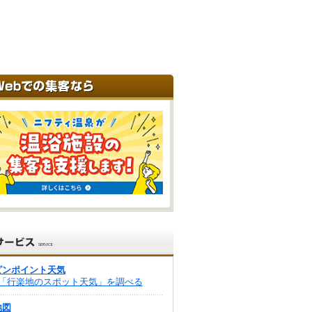
ピンポイント天気
「行楽地のスポット天気」を調べる
地図