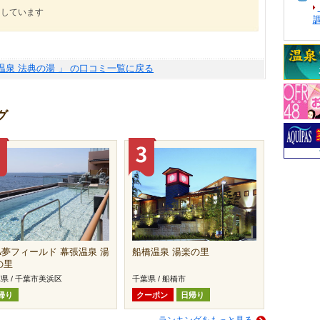
にしています
温泉 法典の湯 」 の口コミ一覧に戻る
グ
FA夢フィールド 幕張温泉 湯
船橋温泉 湯楽の里
の里
県 / 千葉市美浜区
千葉県 / 船橋市
帰り
クーポン
日帰り
ランキングをもっと見る