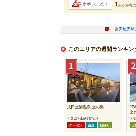
1
参考になった！
人が
参考
「 楽天地天然
このエリアの週間ランキン
成田空港温泉 空の湯
J
楽
千葉県 / 山武郡芝山町
千葉
クーポン
宿泊
日帰り
日