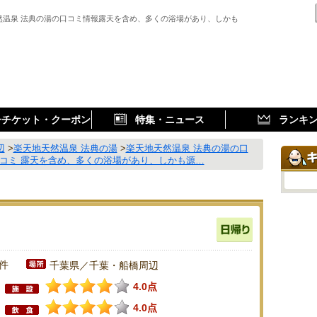
然温泉 法典の湯の口コミ情報露天を含め、多くの浴場があり、しかも
子チケット・クーポン
特集・ニュース
ランキ
辺
>
楽天地天然温泉 法典の湯
>
楽天地天然温泉 法典の湯の口
口コミ 露天を含め、多くの浴場があり、しかも源…
7件
千葉県／千葉・船橋周辺
4.0点
4.0点