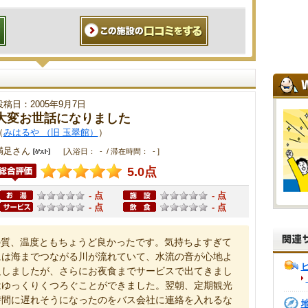
投稿日：2005年9月7日
大変お世話になりました
（
みはるや （旧 玉翠館）
）
満足さん
[入浴日： - / 滞在時間： - ]
5.0点
- 点
- 点
- 点
- 点
の質、温度ともちょうど良かったです。気持ちよすぎて
には海までつながる川が流れていて、水流の音が心地よ
足しましたが、さらにお夜食までサービスで出てきまし
はゆっくりくつろぐことができました。翌朝、定期観光
時間に遅れそうになったのをバス会社に連絡を入れるな