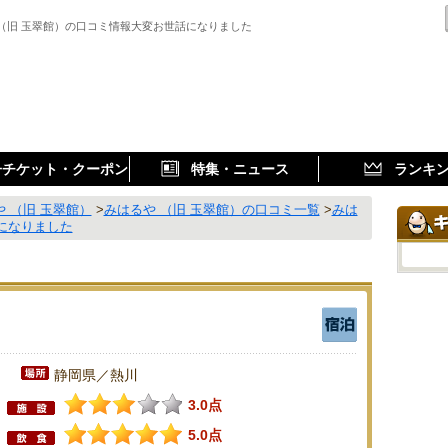
 （旧 玉翠館）の口コミ情報大変お世話になりました
子チケット・クーポン
特集・ニュース
ランキ
 （旧 玉翠館）
>
みはるや （旧 玉翠館）の口コミ一覧
>
みは
話になりました
静岡県／熱川
3.0点
5.0点