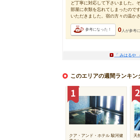
ど丁寧に対応して下さいました。
部屋に衣類を忘れてしまったので
いただきました。宿の方々の温か
0
参考になった！
人が
参考
「 みはるや 
このエリアの週間ランキン
クア・アンド・ホテル 駿河健
天