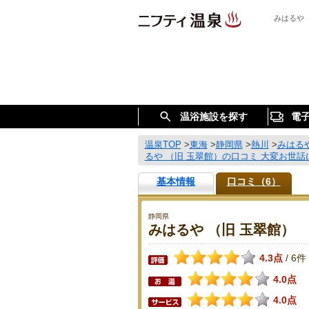
みはるや
温浴施設を探す
電
温泉TOP
>
東海
>
静岡県
>
熱川
>
みはるや
るや （旧 玉翠館）の口コミ 大変お世
基本情報
口コミ（6）
静岡県
みはるや （旧 玉翠館）
4.3点
6件
/
4.0点
4.0点