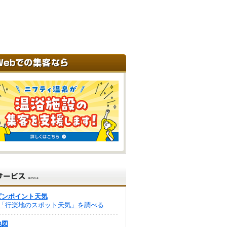
ピンポイント天気
「行楽地のスポット天気」を調べる
地図