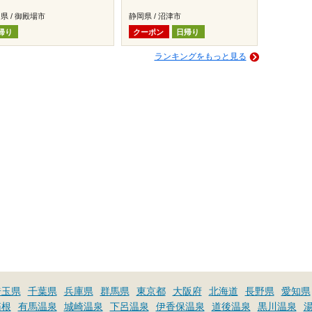
県 / 御殿場市
静岡県 / 沼津市
帰り
クーポン
日帰り
ランキングをもっと見る
埼玉県
千葉県
兵庫県
群馬県
東京都
大阪府
北海道
長野県
愛知県
箱根
有馬温泉
城崎温泉
下呂温泉
伊香保温泉
道後温泉
黒川温泉