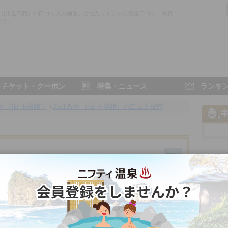
 （旧 玉翠館）の口コミ入力画面。どなたでも自由に温泉口コミ・写真
ます。
子チケット・クーポン
特集・ニュース
ランキ
 （旧 玉翠館）
>
みはるや （旧 玉翠館）の口コミ投稿
静岡県／熱川
3.0点
5.0点