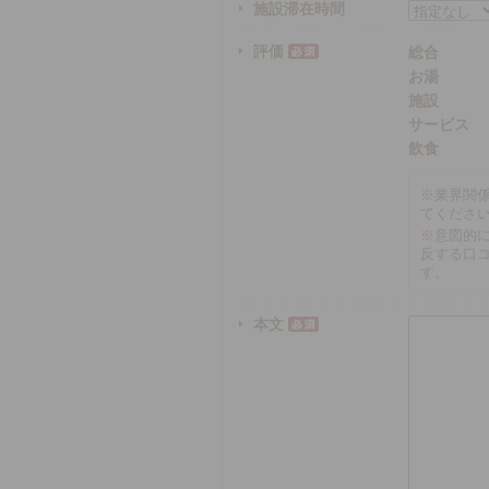
施設滞在時間
評価
総合
お湯
施設
サービス
飲食
※
業界関
てくださ
※
意図的
反する口
す。
本文