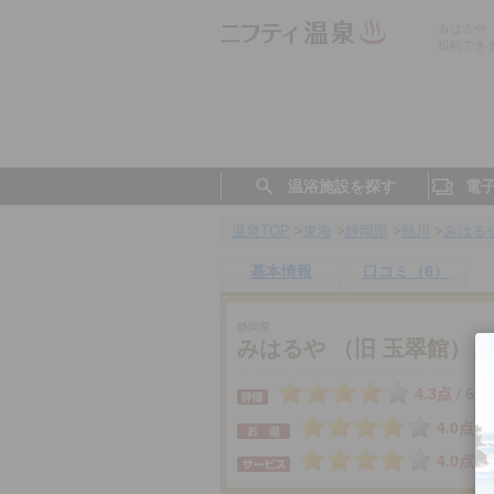
みはるや
投稿でき
温浴施設を探す
電
温泉TOP
>
東海
>
静岡県
>
熱川
>
みはるや
基本情報
口コミ（6）
静岡県
みはるや （旧 玉翠館）
4.3点
6件
/
4.0点
4.0点