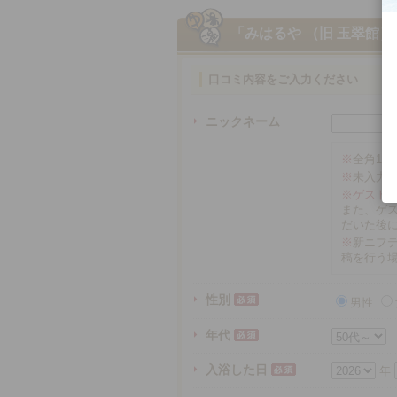
「みはるや （旧 玉翠館）
口コミ内容をご入力ください
ニックネーム
※
全角16
※
未入力
※ゲスト
また、ゲ
だいた後
※
新ニフテ
稿を行う
性別
男性
年代
入浴した日
年