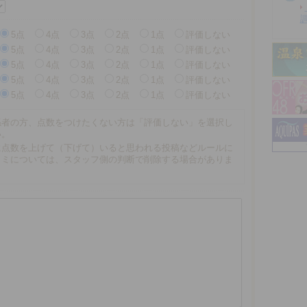
5点
4点
3点
2点
1点
評価しない
5点
4点
3点
2点
1点
評価しない
5点
4点
3点
2点
1点
評価しない
5点
4点
3点
2点
1点
評価しない
5点
4点
3点
2点
1点
評価しない
係者の方、点数をつけたくない方は「評価しない」を選択し
い。
に点数を上げて（下げて）いると思われる投稿などルールに
コミについては、スタッフ側の判断で削除する場合がありま