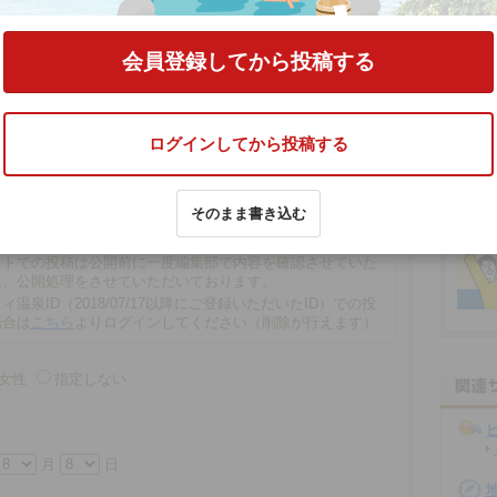
」
の口コミをする
会員登録してから投稿する
ログインしてから投稿する
文字以内
そのまま書き込む
の場合、匿名で投稿されます。
での投稿は、再編集や削除ができませんので注意ください。
ストでの投稿は公開前に一度編集部で内容を確認させていた
に、公開処理をさせていただいております。
ィ温泉ID（2018/07/17以降にご登録いただいたID）での投
場合は
こちら
よりログインしてください（削除が行えます）
女性
指定しない
月
日