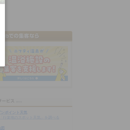
ピンポイント天気
「行楽地のスポット天気」を調べる
地図