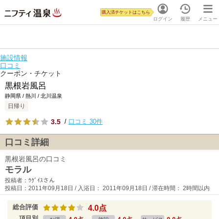
購入済チケットはこちら
ログイン
履歴
メニュー
施設情報
口コミ
クーポン・チケット
黒根岩風呂
静岡県 / 熱川 / 北川温泉
日帰り
3.5
/
口コミ 30件
口コミ詳細
黒根岩風呂の口コミ
モラル
投稿者：ｳｸﾞｲｽさん
投稿日：2011年09月18日 / 入浴日： 2011年09月18日 / 滞在時間： 2時間以内
総合評価
4.0点
項目別