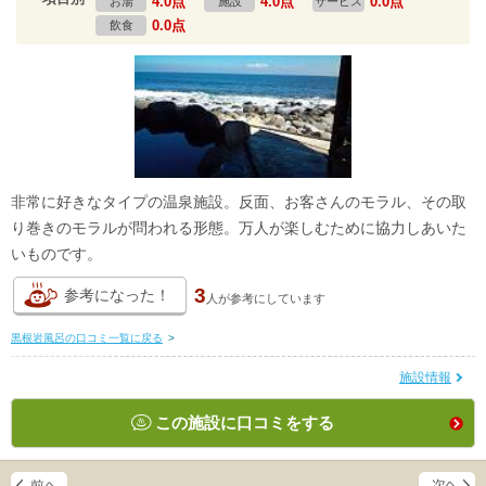
4.0点
4.0点
0.0点
お湯
施設
サービス
0.0点
飲食
非常に好きなタイプの温泉施設。反面、お客さんのモラル、その取
り巻きのモラルが問われる形態。万人が楽しむために協力しあいた
いものです。
3
参考になった！
人が
参考にしています
黒根岩風呂の口コミ一覧に戻る
>
施設情報
この施設に口コミをする