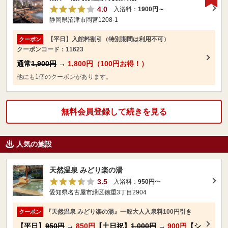
4.0
入浴料：
1900円～
静岡県沼津市岡宮1208-1
【平日】入館料割引（特別期間は利用不可）
クーポン
クーポンコード：11623
通常
1,900円
→
1,800円（100円お得！）
他にも1個のクーポンがあります。
無料会員登録して続きを見る
人気の施設
天然温泉 みどり楽の湯
3.5
入浴料：
950円
〜
愛知県名古屋市緑区徳重3丁目2904
『天然温泉 みどり楽の湯』一般大人入泉料100円引き
クーポン
【平日】
950円
→
850円
【土日祝】
1,000円
→
900円
【シ