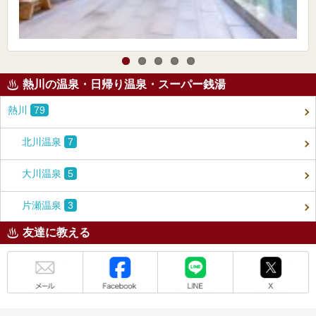
熱川の温泉・日帰り温泉・スーパー銭湯
熱川
79
北川温泉
7
大川温泉
5
片瀬温泉
3
友達に教える
メール
Facebook
LINE
X