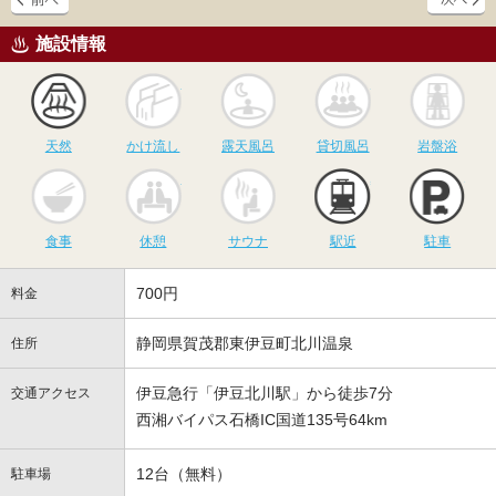
施設情報
天然
かけ流し
露天風呂
貸切風呂
岩
天然
かけ流し
露天風呂
貸切風呂
岩盤浴
食事
休憩
サウナ
駅近
駐
食事
休憩
サウナ
駅近
駐車
700円
料金
静岡県賀茂郡東伊豆町北川温泉
住所
伊豆急行「伊豆北川駅」から徒歩7分
交通アクセス
西湘バイパス石橋IC国道135号64km
12台（無料）
駐車場