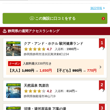
施設情報
この施設に口コミをする
静岡県の週間アクセスランキング
1
クア・アンド・ホテル 駿河健康ランド
4.7
入浴料：
1980円～
静岡県静岡市清水区興津東町1234
入館料最大330円引き
クーポン
【大人】
1,980円
→
1,650円
【子ども】
990円
→
770円
2
天然温泉 気楽坊
4.2
入浴料：
814円～
静岡県御殿場市神山719
3
沼津・湯河原温泉 万葉の湯