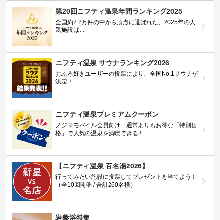
第20回ニフティ温泉年間ランキング2025
全国約2.2万件の中から頂点に選ばれた、2025年の人
気施設は…
ニフティ温泉 サウナランキング2026
おふろ好きユーザーの投票により、全国No.1サウナが
決定！
ニフティ温泉プレミアムクーポン
ノジマモバイル会員向け 通常よりもお得な「特別価
格」で人気の温泉を満喫できる！
【ニフティ温泉 百名湯2026】
行ってみたい施設に投票してプレゼントを当てよう！
（全10回開催 / 合計260名様）
岩盤浴特集