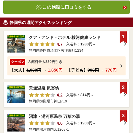
この施設に口コミをする
静岡県の週間アクセスランキング
1
クア・アンド・ホテル 駿河健康ランド
4.7
入浴料：
1980円～
静岡県静岡市清水区興津東町1234
入館料最大330円引き
クーポン
【大人】
1,980円
→
1,650円
【子ども】
990円
→
770円
2
天然温泉 気楽坊
4.2
入浴料：
814円～
静岡県御殿場市神山719
3
沼津・湯河原温泉 万葉の湯
4.0
入浴料：
1900円～
静岡県沼津市岡宮1208-1