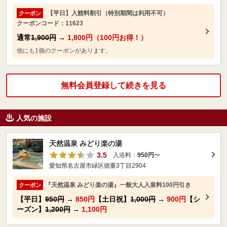
【平日】入館料割引（特別期間は利用不可）
クーポン
クーポンコード：11623
通常
1,900円
→
1,800円（100円お得！）
他にも1個のクーポンがあります。
無料会員登録して続きを見る
人気の施設
天然温泉 みどり楽の湯
3.5
入浴料：
950円
〜
愛知県名古屋市緑区徳重3丁目2904
『天然温泉 みどり楽の湯』一般大人入泉料100円引き
クーポン
【平日】
950円
→
850円
【土日祝】
1,000円
→
900円
【シ
ーズン】
1,200円
→
1,100円