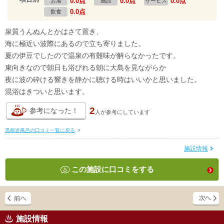
0.0点
0.0点
0.0点
お湯
施設
サービス
0.0点
飲食
泉質うんぬんとかはさて置き、
海に極近い波際にあるので立ち寄りました。
夏の伊豆でしたので温泉の有難味が解らなかったです。
東向きなので朝日も浴びれる朝に大島を見ながらか
夜に波の砕ける響きを静かに聴ける時はいいかと思いました。
混浴はきついと思います。
2
参考になった！
人が
参考にしています
黒根岩風呂の口コミ一覧に戻る
>
施設情報
この施設に口コミをする
施設情報