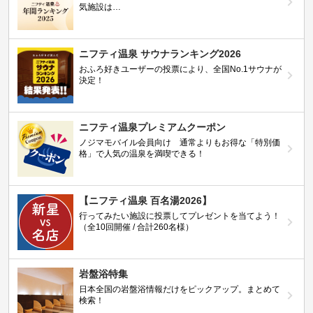
気施設は…
ニフティ温泉 サウナランキング2026
おふろ好きユーザーの投票により、全国No.1サウナが
決定！
ニフティ温泉プレミアムクーポン
ノジマモバイル会員向け 通常よりもお得な「特別価
格」で人気の温泉を満喫できる！
【ニフティ温泉 百名湯2026】
行ってみたい施設に投票してプレゼントを当てよう！
（全10回開催 / 合計260名様）
岩盤浴特集
日本全国の岩盤浴情報だけをピックアップ。まとめて
検索！