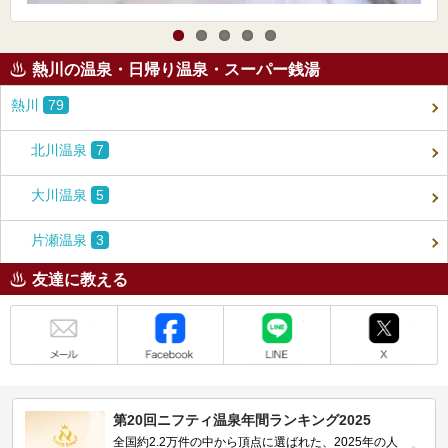
熱川の温泉・日帰り温泉・スーパー銭湯
熱川
79
北川温泉
7
大川温泉
5
片瀬温泉
3
友達に教える
メール
Facebook
LINE
X
第20回ニフティ温泉年間ランキング2025
全国約2.2万件の中から頂点に選ばれた、2025年の人