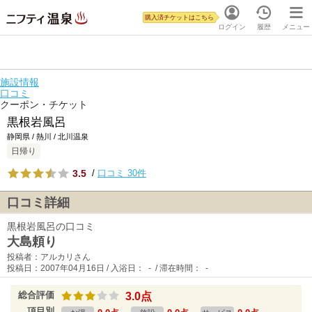
購入済チケットはこちら
ログイン
履歴
メニュー
施設情報
口コミ
クーポン・チケット
黒根岩風呂
静岡県 / 熱川 / 北川温泉
日帰り
3.5
/
口コミ 30件
口コミ詳細
黒根岩風呂の口コミ
大島頼り
投稿者：アルカリさん
投稿日：2007年04月16日 / 入浴日： - / 滞在時間： -
総合評価
3.0点
項目別