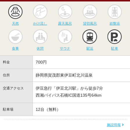
天然
かけ流し
露天風呂
貸切風呂
岩
天然
かけ流し
露天風呂
貸切風呂
岩盤浴
食事
休憩
サウナ
駅近
駐
食事
休憩
サウナ
駅近
駐車
700円
料金
静岡県賀茂郡東伊豆町北川温泉
住所
伊豆急行「伊豆北川駅」から徒歩7分
交通アクセス
西湘バイパス石橋IC国道135号64km
12台（無料）
駐車場
施設情報