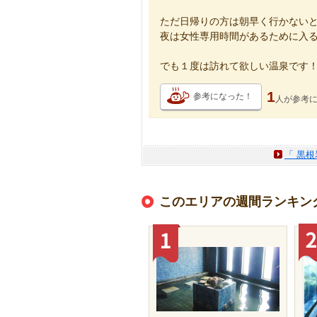
ただ日帰りの方は朝早く行かない
夜は女性専用時間があるために入
でも１度は訪れて欲しい温泉です
1
参考になった！
人が
参考
「 黒
このエリアの週間ランキン