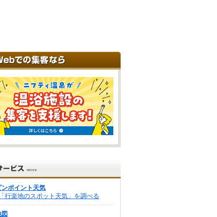
ピンポイント天気
「行楽地のスポット天気」を調べる
地図