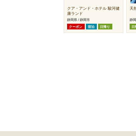
クア・アンド・ホテル 駿河健
天
康ランド
静岡県 / 静岡市
静岡
クーポン
宿泊
日帰り
日