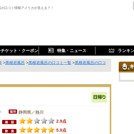
呂の口コミ情報アメリカが見える？！
子チケット・クーポン
特集・ニュース
ランキ
泉
>
黒根岩風呂
>
黒根岩風呂の口コミ一覧
>
黒根岩風呂の口コ
件
静岡県／熱川
2.9点
5.0点