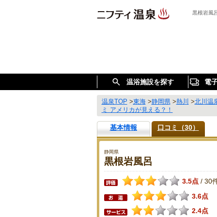
黒根岩風
温浴施設を探す
電
温泉TOP
>
東海
>
静岡県
>
熱川
>
北川温
ミ アメリカが見える？！
基本情報
口コミ（30）
静岡県
黒根岩風呂
3.5点
30
/
3.6点
2.4点