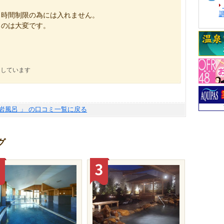
と時間制限の為には入れません。
るのは大変です。
！
にしています
根岩風呂 」 の口コミ一覧に戻る
グ