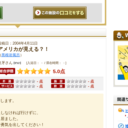
投稿日：2004年4月11日
アメリカが見える？！
（
黒根岩風呂
）
良牙さん
[入浴日： - / 滞在時間： - ]
5.0点
- 点
- 点
- 点
- 点
がします。
過しなければ行けずに、
も居ました。
で勇気を出してください！