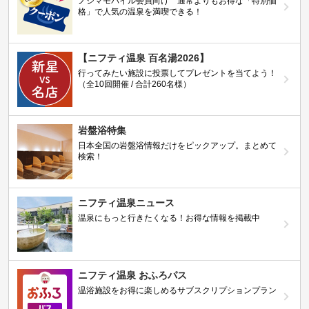
ノジマモバイル会員向け 通常よりもお得な「特別価
格」で人気の温泉を満喫できる！
【ニフティ温泉 百名湯2026】
行ってみたい施設に投票してプレゼントを当てよう！
（全10回開催 / 合計260名様）
岩盤浴特集
日本全国の岩盤浴情報だけをピックアップ。まとめて
検索！
ニフティ温泉ニュース
温泉にもっと行きたくなる！お得な情報を掲載中
ニフティ温泉 おふろパス
温浴施設をお得に楽しめるサブスクリプションプラン