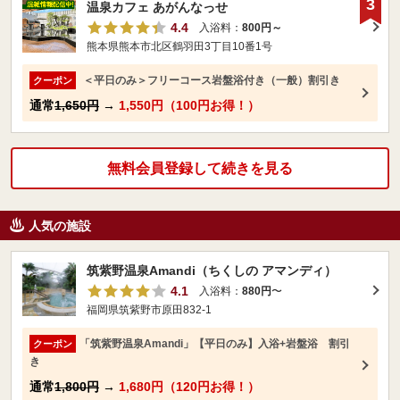
3
温泉カフェ あがんなっせ
4.4
入浴料：
800円～
熊本県熊本市北区鶴羽田3丁目10番1号
＜平日のみ＞フリーコース岩盤浴付き（一般）割引き
クーポン
通常
1,650円
→
1,550円（100円お得！）
無料会員登録して続きを見る
人気の施設
筑紫野温泉Amandi（ちくしの アマンディ）
4.1
入浴料：
880円
〜
福岡県筑紫野市原田832-1
「筑紫野温泉Amandi」【平日のみ】入浴+岩盤浴 割引
クーポン
き
通常
1,800円
→
1,680円（120円お得！）