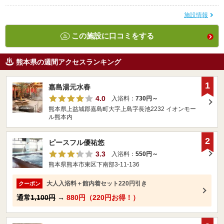
施設情報
この施設に口コミをする
熊本県の週間アクセスランキング
1
嘉島湯元水春
4.0
入浴料：
730円～
熊本県上益城郡嘉島町大字上島字長池2232 イオンモー
ル熊本内
2
ピースフル優祐悠
3.3
入浴料：
550円～
熊本県熊本市東区下南部3-11-136
大人入浴料＋館内着セット220円引き
クーポン
通常
1,100円
→
880円（220円お得！）