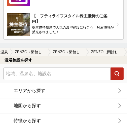
【ニフティライフスタイル株主優待のご案
内】
株主優待制度で人気の温浴施設に行こう！対象施設が
拡充されました！
牧温泉
ZENZO（閉館しました）
ZENZO（閉館しました）の口コミ一覧
ZENZO（閉館しました）の口コミ お気に入りの宿 ZENZO 2003年11月21日
温浴施設を探す
エリアから探す
地図から探す
特徴から探す