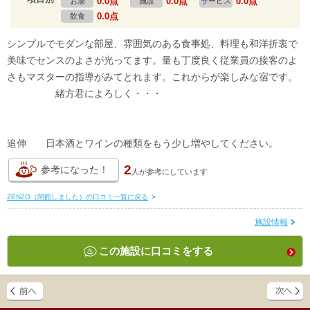
0.0点
0.0点
0.0点
お湯
施設
サービス
0.0点
飲食
シンプルでモダンな部屋、雰囲気のある食事処、料理も和洋折衷で
美味でセンスのよさが光ってます。量も丁度良く従業員の接客のよ
さもマスターの指導がみてとれます。これからが楽しみな宿です。
緒方君によろしく・・・
追伸 日本酒とワインの種類をもう少し増やしてください。
2
参考になった！
人が
参考にしています
ZENZO（閉館しました）の口コミ一覧に戻る
>
施設情報
この施設に口コミをする