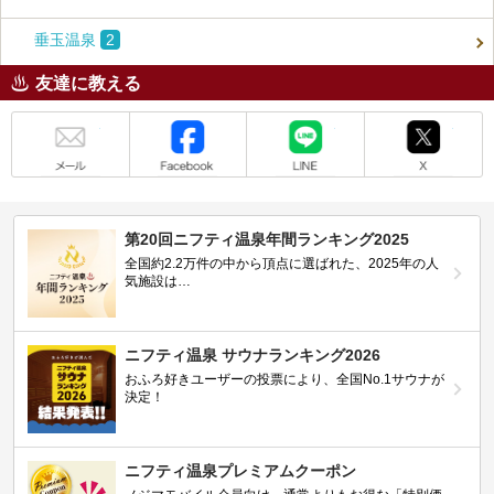
垂玉温泉
2
友達に教える
メール
Facebook
LINE
X
第20回ニフティ温泉年間ランキング2025
全国約2.2万件の中から頂点に選ばれた、2025年の人
気施設は…
ニフティ温泉 サウナランキング2026
おふろ好きユーザーの投票により、全国No.1サウナが
決定！
ニフティ温泉プレミアムクーポン