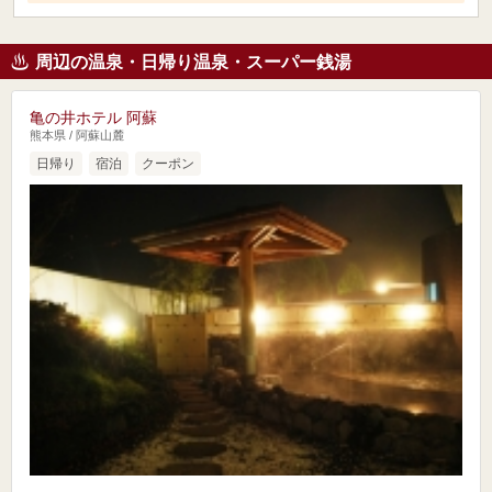
周辺の温泉・日帰り温泉・スーパー銭湯
亀の井ホテル 阿蘇
熊本県 / 阿蘇山麓
日帰り
宿泊
クーポン