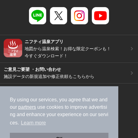
ニフティ温泉アプリ
地図から温泉検索！お得な限定クーポンも！
今すぐダウンロード！
ご意見ご要望 ・お問い合わせ
施設データの新規追加や修正依頼もこちらから
スマートフォン
/
PC
加盟店募集（資料請求）
広告出稿のご案内
By using our services, you agree that we and
our
partners
use cookies to improve advertisi
利用規約
ライフスタイルMEMBERS+規約
ng and enhance your experience on our servi
特定商取引法に基づく表記
ヘルプ
採用情報
ces.
Learn more
運営会社
個人情報保護ポリシー
©NIFTY Lifestyle Co., Ltd.