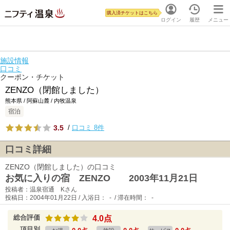
購入済チケットはこちら
ログイン
履歴
メニュー
施設情報
口コミ
クーポン・チケット
ZENZO（閉館しました）
熊本県 / 阿蘇山麓 / 内牧温泉
宿泊
3.5
/
口コミ 8件
口コミ詳細
ZENZO（閉館しました）の口コミ
お気に入りの宿 ZENZO 2003年11月21日
投稿者：温泉宿通 Kさん
投稿日：2004年01月22日 / 入浴日： - / 滞在時間： -
総合評価
4.0点
項目別