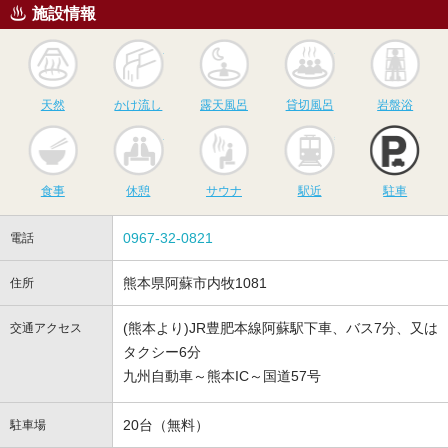
施設情報
天然
かけ流し
露天風呂
貸切風呂
岩
天然
かけ流し
露天風呂
貸切風呂
岩盤浴
食事
休憩
サウナ
駅近
駐
食事
休憩
サウナ
駅近
駐車
0967-32-0821
電話
熊本県阿蘇市内牧1081
住所
(熊本より)JR豊肥本線阿蘇駅下車、バス7分、又は
交通アクセス
タクシー6分
九州自動車～熊本IC～国道57号
20台（無料）
駐車場