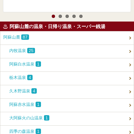
阿蘇山麓の温泉・日帰り温泉・スーパー銭湯
阿蘇山麓
87
内牧温泉
25
阿蘇白水温泉
1
栃木温泉
4
久木野温泉
4
阿蘇赤水温泉
1
大阿蘇火の山温泉
1
四季の森温泉
1