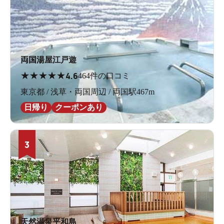
両国湯屋江戸遊
★
★
★
★
★
4.6
464件の口コミ
東京都 / 浅草・両国周辺 / 両国駅467m
日帰り
クーポンあり
3
天然温泉平和島