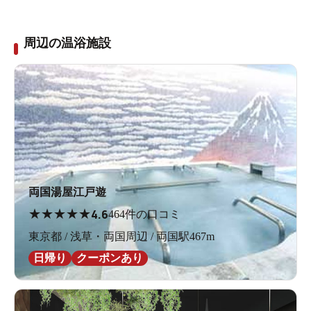
周辺の温浴施設
両国湯屋江戸遊
★
★
★
★
★
4.6
464件の口コミ
東京都 / 浅草・両国周辺 / 両国駅467m
日帰り
クーポンあり