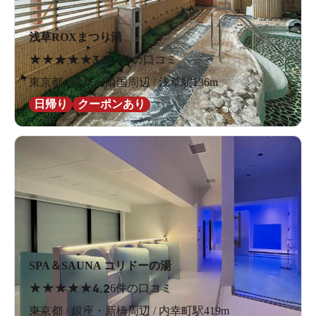
浅草ROXまつり湯
★
★
★
★
★
3.6
61件の口コミ
東京都 / 浅草・両国周辺 / 浅草駅136m
日帰り
クーポンあり
SPA＆SAUNA コリドーの湯
★
★
★
★
★
4.2
6件の口コミ
東京都 / 銀座・新橋周辺 / 内幸町駅419m