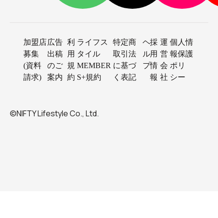
加盟店
広告
利
ライフス
特定商
ヘ
採
運
個人情
募集
出稿
用
タイル
取引法
ル
用
営
報保護
(資料
のご
規
MEMBER
に基づ
プ
情
会
ポリ
請求)
案内
約
S+規約
く表記
報
社
シー
©NIFTY Lifestyle Co., Ltd.