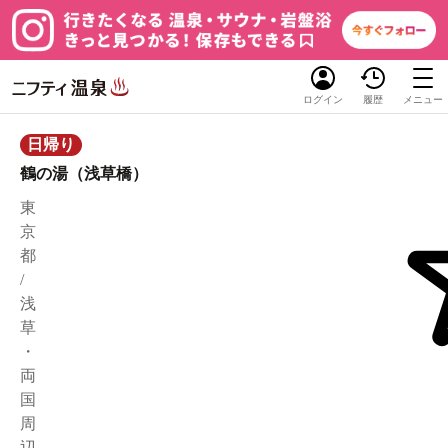
ログイン
履歴
メニュー
日帰り
鶴の湯（浅草橋）
東
京
都
/
浅
草
・
両
国
周
辺