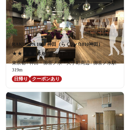
RAKU SPA 1010 神田（らくスパ1010神田）
★
★
★
★
★
3.9
95件の口コミ
東京都 / 神田・御茶ノ水・大手町周辺 / 御茶ノ水駅
319m
日帰り
クーポンあり