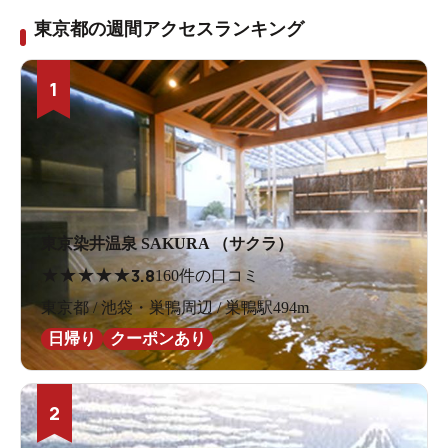
東京都の週間アクセスランキング
1
東京染井温泉 SAKURA （サクラ）
★
★
★
★
★
3.8
160件の口コミ
東京都 / 池袋・巣鴨周辺 / 巣鴨駅494m
日帰り
クーポンあり
2