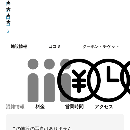
★
件
★
の
★
口
★
コ
ミ
施設情報
口コミ
クーポン・チケット
混雑情報
料金
営業時間
アクセス
この施設の写真はありません