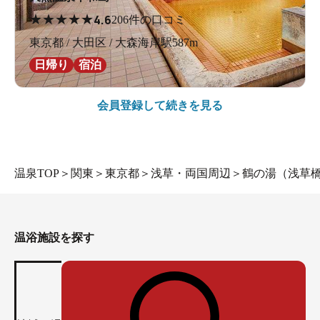
★
★
★
★
★
4.6
206件の口コミ
東京都 / 大田区 / 大森海岸駅587m
日帰り
宿泊
会員登録して続きを見る
温泉TOP
＞
関東
＞
東京都
＞
浅草・両国周辺
＞
鶴の湯（浅草
温浴施設を探す