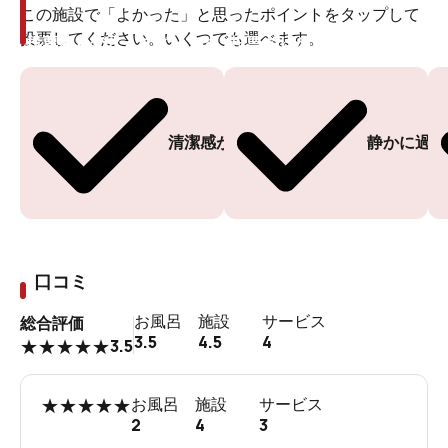
この施設で「よかった」と思ったポイントをタップして
投票してください。いくつでも選べます。
投票ありがとうございます
投票ありがとうございます
清潔感がある
静かに過ご
口コミ
お風呂
施設
サービス
総合評価
3.5
4.5
4
3.5
★
★
★
★
★
★
★
★
★
★
お風呂
施設
サービス
2
4
3