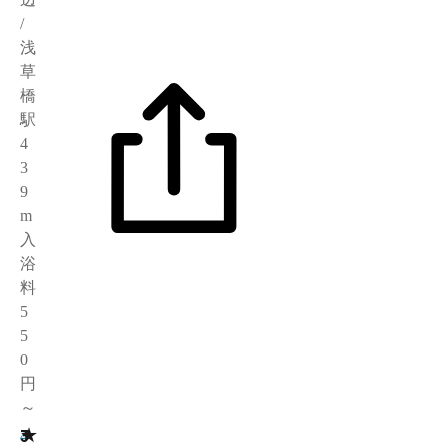
/
浅
草
橋
駅
4
3
9
m
入
浴
料
5
5
0
円
～
★
3
4