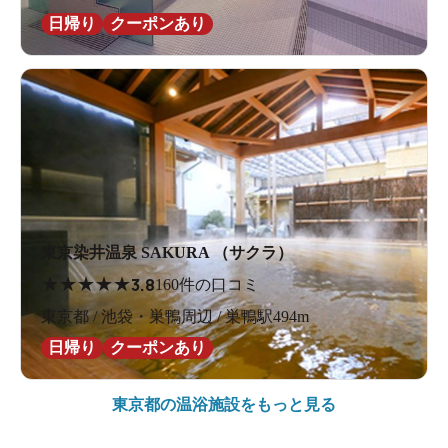
日帰り
クーポンあり
東京染井温泉 SAKURA （サクラ）
★
★
★
★
★
3.8
160件の口コミ
東京都 / 池袋・巣鴨周辺 / 巣鴨駅494m
日帰り
クーポンあり
東京都の
温浴施設をもっと見る