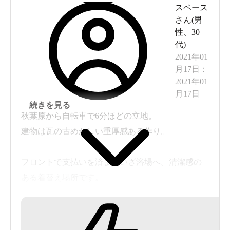
スペース
さん(
男
性
、
30
代
)
2021年01
月17日
：
2021年01
月17日
続きを見る
秋葉原から自転車で6分ほどの立地。
建物は瓦の古めかしい重厚感ある作り。
フロントで支払いを済ませいざ浴場へ。清潔感の
ある着替え場所です。
浴場内は至ってシンプル。浅い湯と深い湯。た
だ、めちゃめちゃ熱い。さっと体を温めるのには
良いが、痛いくらいの熱さだ。