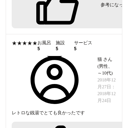
参考になった
また、スタッフの方は丁寧に接してくれ、満足。
ただ、早い時間帯に行ったからか、常連が箸の上
げ下げに近いようなところまで再三小言を言って
くる点に辟易。
★
★
★
★
★
お風呂
施設
サービス
それがなければ良い銭湯だったなと終わっていた
5
5
5
が、良い思いをせず銭湯を後にした。
猫
さん
(
男性
、
～10代
)
2018年12
月27日
：
2018年12
月24日
レトロな銭湯でとても良かったです