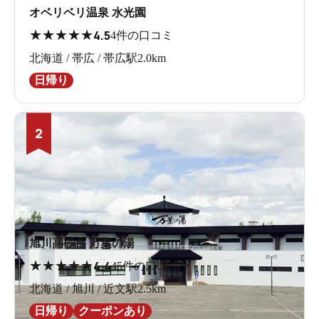
オベリベリ温泉 水光園
★
★
★
★
★
4.5
4件の口コミ
北海道 / 帯広 / 帯広駅2.0km
日帰り
2
旭川高砂台 万葉の湯
★
★
★
★
★
4.4
45件の口コミ
北海道 / 旭川 / 近文駅2.5km
日帰り
クーポンあり