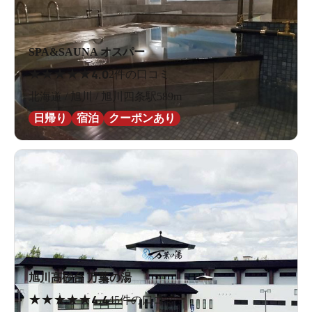
SPA&SAUNA オスパー
★
★
★
★
★
4.0
2件の口コミ
北海道 / 旭川 / 旭川四条駅589m
日帰り
宿泊
クーポンあり
旭川高砂台 万葉の湯
★
★
★
★
★
4.4
45件の口コミ