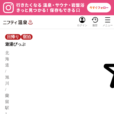
ログイン
履歴
メニュー
日帰り
宿泊
遊湯ぴっぷ
北
海
道
/
旭
川
/
蘭
留
駅
1