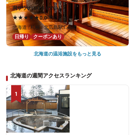
洞サウナ(DO SAUNA)
★
★
★
★
★
0.0
0件の口コミ
北海道 / 札幌 / 北広島駅1.4km
日帰り
クーポンあり
北海道の
温浴施設をもっと見る
北海道の週間アクセスランキング
1